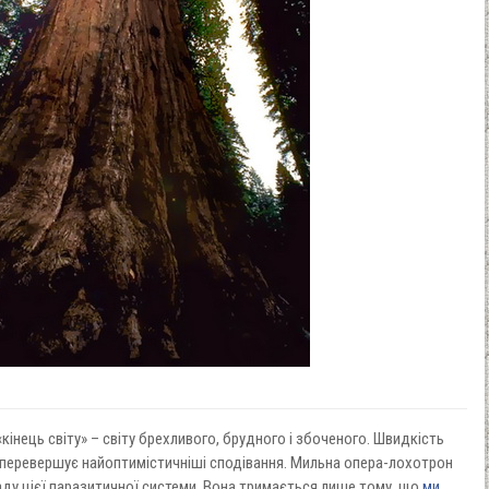
«кінець світу» – світу брехливого, брудного і збоченого. Швидкість
перевершує найоптимістичніші сподівання. Мильна опера-лохотрон
ду цієї паразитичної системи. Вона тримається лише тому, що
ми