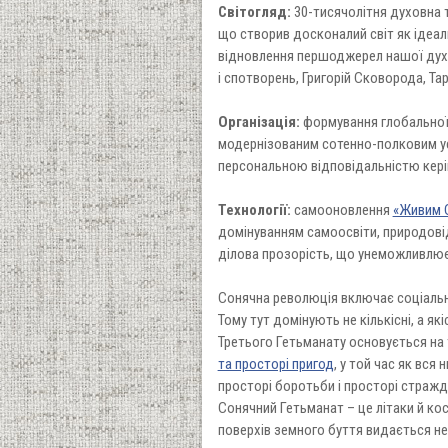
Світогляд:
30-тисячолітня духовна т
що створив досконалий світ як ідеал
відновлення першоджерел нашої духо
і спотворень, Григорій Сковорода, Та
Організація:
формування глобальної
модернізованим сотенно-полковим у
персональною відповідальністю керів
Технології:
самооновлення
«Живим 
домінуванням самоосвіти, природові
ділова прозорість, що унеможливлює
Сонячна революція включає соціальні 
Тому тут домінують не кількісні, а я
Третього Гетьманату основується на 
та просторі пригод
, у той час як вс
просторі боротьби і просторі стражд
Сонячний Гетьманат – це літаки й кос
поверхів земного буття видається н