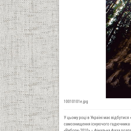
10010101e.jpg
У цьому році в Україні має відбутися 
самознищення існуючого гадючника 
«Вибори-2010» – фінальна фаза розпа