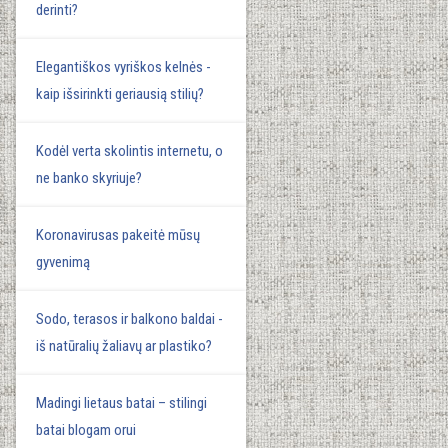
derinti?
Elegantiškos vyriškos kelnės -
kaip išsirinkti geriausią stilių?
Kodėl verta skolintis internetu, o
ne banko skyriuje?
Koronavirusas pakeitė mūsų
gyvenimą
Sodo, terasos ir balkono baldai -
iš natūralių žaliavų ar plastiko?
Madingi lietaus batai – stilingi
batai blogam orui