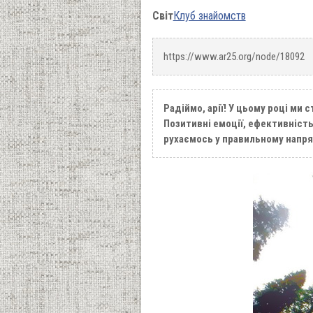
Світ
Клуб знайомств
https://www.ar25.org/node/18092
Радіймо, арії! У цьому році ми
Позитивні емоції, ефективність
рухаємось у правильному напря