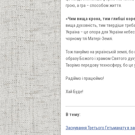
грою, а гра – способом життя.
«Чим вища крона, тим глибші коре
вища духовність, тим твердіше треба
Україна – це опора для України небес
чорному тлі Матері-Землі.
Тож пануймо на українській землі, б
образу Божого і храмом Святого дух
Творімо передову техносферу, бо це 
Радіймо і працюймо!
Хай Буде!
В тему:
Заснування Третього Гетьманату в з