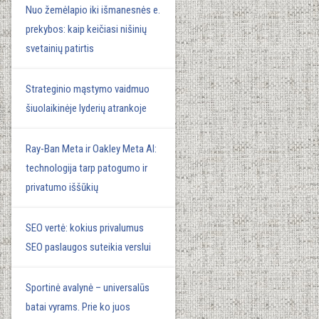
Nuo žemėlapio iki išmanesnės e.
prekybos: kaip keičiasi nišinių
svetainių patirtis
Strateginio mąstymo vaidmuo
šiuolaikinėje lyderių atrankoje
Ray-Ban Meta ir Oakley Meta AI:
technologija tarp patogumo ir
privatumo iššūkių
SEO vertė: kokius privalumus
SEO paslaugos suteikia verslui
Sportinė avalynė – universalūs
batai vyrams. Prie ko juos