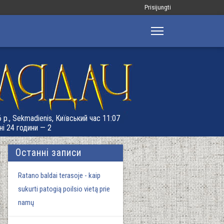
Меню
Prisijungti
облікового
запису
користувача
 р., Sekmadienis, Київський час 11:07
ні 24 години — 2
Останні записи
Ratano baldai terasoje - kaip
sukurti patogią poilsio vietą prie
namų