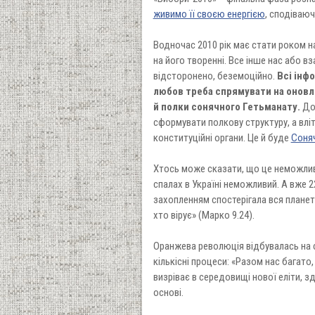
живимо її своєю енергією
, сподіваюч
Водночас 2010 рік має стати роком н
на його творенні. Все інше нас або в
відсторонено, беземоційно.
Всі інф
любов треба спрямувати на оновлен
й полки сонячного Гетьманату.
До 
сформувати полкову структуру, а влі
конституційні органи. Це й буде
Соня
Хтось може сказати, що це неможлив
спалах в Україні неможливий. А вже 
захопленням спостерігала вся планет
хто вірує» (Марко 9.24).
Оранжева революція відбувалась на ст
кількісні процеси: «Разом нас багато
визріває в середовищі нової еліти, зд
основі.