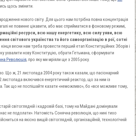
ись щось змінити.
ародження нового світу. Для цього нам потрібна повна концентрація
загалі не повинне цікавити, або має сприйматися в фоновому режимі,
ормаційні ресурси, всю нашу енергетику, всю силу уяви, всю
ня світового українства та його самоорганізацію в рої, сотні
кінця весни нам треба провести перший етап Конституційних Зборів і
тку ухвалити нову Конституцію, обрати Гетьмана, сформувати
чна Революція
, про яку ми мріяли ще з 2005 року.
о. Що ж, 21 листопада 2004 року також казали, що пасіонарний
22 листопада включився енергетичний реактор, що за ним із
а. Так що не поспішайте казати «неможливо», бо «все можливе тому,
арій світоглядній і кадровій базі, тому на Майдані домінували
, нас не подолати». Натомість Сонячна революція, що нині тихо
ійсниться на якісно вищій світоглядній, організаційній, технологічній