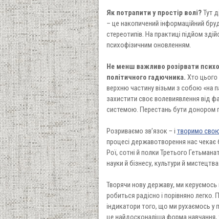
Як потрапити у простір волі?
Тут д
– це накопичений інформаційний бруд,
стереотипів. На практиці підйом зд
психофізичним оновленням.
Не менш важливо розірвати психо
політичного гадючника.
Хто цього 
верхню частину візьми з собою «на па
захистити своє волевиявлення від фал
системою. Перестань бути донором п
Розриваємо зв’язок – і
творимо сво
процесі державотворення нас чекає б
Рої, сотні й полки Третього Гетьман
науки й бізнесу, культури й мистецтва
Творячи нову державу, ми керуємось 
робиться радісно і порівняно легко. 
індикатори того, що ми рухаємось у 
це найдосконаліша форма навчання, 