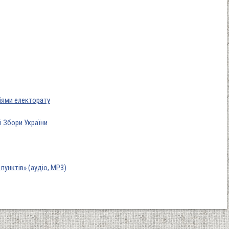
іями електорату
і Збори України
пунктів» (аудіо, MP3)