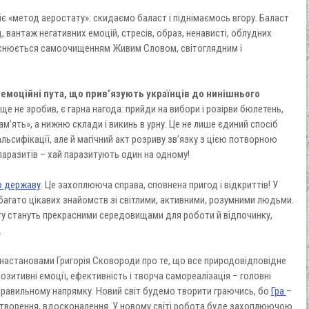
іє «метод аеростату»: скидаємо баласт і піднімаємось вгору. Баласт
 вантаж негативних емоцій, стресів, образ, ненависті, облудних
ійснюється самоочищенням Живим Словом, світоглядним і
емоційні пута, що прив’язують українців до нинішнього
ще не зробив, є гарна нагода: прийди на вибори і розірви бюлетень,
м’ять», а нижню склади і викинь в урну. Це не лише єдиний спосіб
ьсифікації, але й магічний акт розриву зв’язку з цією потворною
аразитів – хай паразитують один на одному!
ю державу
. Це захоплююча справа, сповнена пригод і відкриттів! У
агато цікавих знайомств зі світлими, активними, розумними людьми.
ату стануть прекрасними середовищами для роботи й відпочинку,
.
настановами Григорія Сковороди про те, що все природовідповідне
Позитивні емоції, ефективність і творча самореалізація – головні
правильному напрямку. Новий світ будемо творити граючись, бо
Гра
–
творення, вдосконалення. У новому світі робота буде захоплюючою