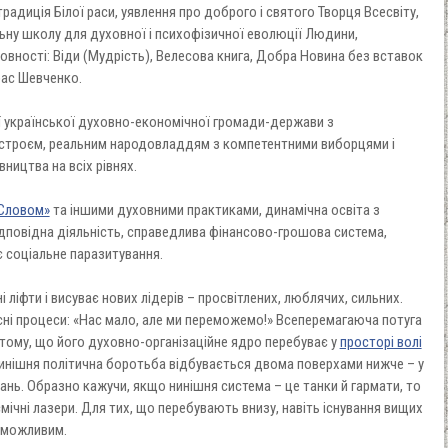
радиція Білої раси, уявлення про доброго і святого Творця Всесвіту,
ьну школу для духовної і психофізичної еволюції Людини,
вності: Віди (Мудрість), Велесова книга, Добра Новина без вставок
рас Шевченко.
 української духовно-економічної громади-держави з
строєм, реальним народовладдям з компетентними виборцями і
ництва на всіх рівнях.
Словом»
та іншими духовними практиками, динамічна освіта з
дповідна діяльність, справедлива фінансово-грошова система,
 соціальне паразитування.
ліфти і висуває нових лідерів – просвітлених, люблячих, сильних.
кісні процеси: «Нас мало, але ми переможемо!» Всеперемагаюча потуга
тому, що його духовно-організаційне ядро перебуває у
просторі волі
я нинішня політична боротьба відбувається двома поверхами нижче – у
ань. Образно кажучи, якщо нинішня система – це танки й гармати, то
мічні лазери. Для тих, що перебувають внизу, навіть існування вищих
еможливим.