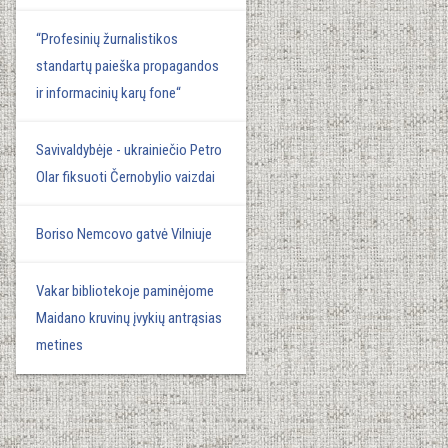
“Profesinių žurnalistikos
standartų paieška propagandos
ir informacinių karų fone“
Savivaldybėje - ukrainiečio Petro
Olar fiksuoti Černobylio vaizdai
Boriso Nemcovo gatvė Vilniuje
Vakar bibliotekoje paminėjome
Maidano kruvinų įvykių antrąsias
metines