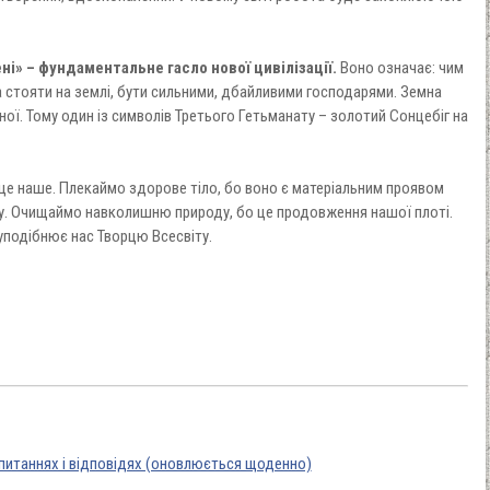
ні» – фундаментальне гасло нової цивілізації.
Воно означає: чим
 стояти на землі, бути сильними, дбайливими господарями. Земна
ної. Тому один із символів Третього Гетьманату – золотий Сонцебіг на
о це наше. Плекаймо здорове тіло, бо воно є матеріальним проявом
у. Очищаймо навколишню природу, бо це продовження нашої плоті.
уподібнює нас Творцю Всесвіту.
апитаннях і відповідях (оновлюється щоденно)