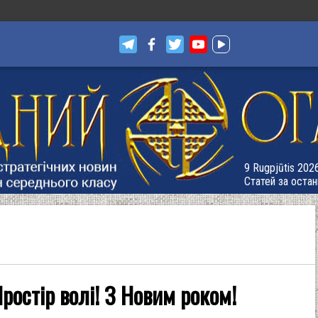
9 Rugpjūtis 2026
Статей за остан
ростір волі! З Новим роком!