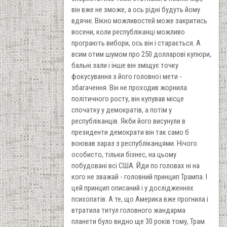
він вже не зможе, а ось рідні будуть йому
вдячні. Вікно можливостей може закритись
восени, коли республіканці можливо
програють вибори, ось він і старається. А
всим отим шумом про 250 долларові купюри,
бальні зали і інше він зміщує точку
фокусування з його головної мети -
збагачення. Він не проходив жорнила
політичного росту, він купував місце
спочатку у демократів, а потім у
республіканців. Якби його висунули в
президенти демократи він так само б
воював зараз з республіканцями. Нічого
особисто, тільки бізнес, на цьому
побудовані всі США. Йди по головах ні на
кого не зважай - головний принцип Трампа. І
цей принцип описаний і у дослідженнях
психопатів. А те, що Америка вже прогнила і
втратила титул головного жандарма
планети було видно ще 30 років тому, Трам