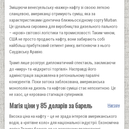
Змішуючи венесуельську «важку» нафту зі своєю легкою
сланцевою, американці отримують суміш, яка за
характеристиками ідентична ближньосхідному сорту
Murban.
Це ідеальна сировина для виробництва дизельного пального
– «крові» світової логістики та промисловості. Таким чином,
США не просто продають нафту, вони забирають собі
найбільш прибутковий сегмент ринку, витісняючи з нього
Саудівську Аравію.
Трамп лише розігрує дипломатичний спектакль, закликаючи
до «миру» та «відкритої торгівлі». Насправді його
адміністрація зацікавлена в регіональному паралічі
конкурентів. Поки затока заблокована, американська
монополія на дизель та нафтові суміші стає непохитною. Це
не хаос, це керована стагнація суперників.
Магія ціни у 85 доларів за барель
Нагору
Висока ціна на нафту – це не зрада інтересів американського
водія, а «рятівне коло» для національної індустрії. Економічна