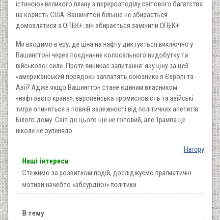
істиною» великого плану з перерозподілу світового багатства
на користь США. Вашингтон більше не збирається
домовлятися з ОПЕК+; він збирається замінити ОПЕК+.
Ми входимо в еру, де ціна на нафту диктується виключно у
Вашингтоні через поєднання колосального видобутку та
військової сили. Проте виникає запитання: яку ціну за цей
«американський порядок» заплатять союзники в Європі та
Азії? Адже якщо Вашингтон стане єдиним власником
«нафтового крана», європейська промисловість та азійські
тигри опиняться в повній залежності від політичних апетитів
Білого дому. Світ до цього ще не готовий, але Трампа це
ніколи не зупиняло.
Нагору
Наші інтереси
Стежимо за розвитком подій, досліджуємо прагматичні
мотиви начебто «абсурдної» політики.
В тему