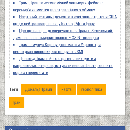
Трамп, Іран та «економічний зашморг»: фейкове
перемир’я як мистецтво стратегічного обману
Нафтовий вентиль і демонтаж «осі зла»: стратегія США
щодо нейтралізації впливу Китаю, РФ та Ірану
Про що насправді сперечаються Трамп і Зеленський:
димова завіса «мирних планів» – OSINT-розвідка
Трамп змушує Європу допомагати Україні: три
неочікувані висновки, які ігнорують ЗМІ
Дональд Трамп і його стратегія: виходити з
національних інтересів, імітувати непостійність, хвалити
ворога і перемагати
Теги
Дональд Трамп
нафта
геополітика
Іран