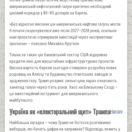
логіка Трампа базується на жорсткому прагматизмі:
американській нафтогазовій галузі критично необхідний
ціновий коридор у 80–85 доларів за барель.
«
Без відносно високих цін американська нафтова галузь могла
б почати скорочуватися вже після 2027–2028 років, оскільки
нові проєкти не отримували інвестицій через несприятливі
прогнози
» – пояснює Михайло Крутіхін.
Тільки за таких цін банківський сектор США відкриває
кредитні лінії для масштабних інфраструктурних проєктів.
Висока вартість бареля сьогодні стимулює розробку нових
родовищ на Алясці та будівництво гігантських заводів зі
зрідження газу. Трамп розуміє: низькі ціни зараз означають
занепад галузі через п’ять років. Хаос на Близькому Сході –
це інвестиційний інструмент для американського
майбутнього.
Україна як «електоральний щит» Трампа
Нагору
Найбільша загадка – чому Трамп не боїться розгніваних
виборців, які бачать цифри на заправках? Відповідь лежить у