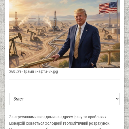
260529–Трамп і нафта-3-.jpg
За агресивними випадами на адресу Ірану та арабських
монархій ховається холодний геополітичний розрахунок.