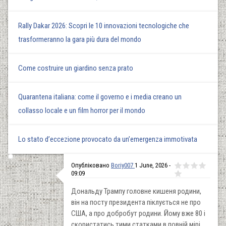
Rally Dakar 2026: Scopri le 10 innovazioni tecnologiche che
trasformeranno la gara più dura del mondo
Come costruire un giardino senza prato
Quarantena italiana: come il governo e i media creano un
collasso locale e un film horror per il mondo
Lo stato d’eccezione provocato da un’emergenza immotivata
Опубліковано
Boriy007
1 June, 2026 -
09:09
Дональду Трампу головне кишеня родини,
він на посту президента піклується не про
США, а про добробут родини. Йому вже 80 і
скористатись тими статками в повній мірі,