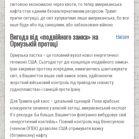
світовою економікою через квоти, то тепер американська
нафта стає єдиним безальтернативним ресурсом. Трамп
прагне ситуації, де світ купуватиме лише американське, бо все
інше буде або під санкціями, або заблоковане війною.
Вигода від «подвійного замка» на
Нагору
Ормузькій протоці
Ормузька пастка – це головний вузол нової енергетичної
гегемонії США. Сьогодні тут діє концепція «подвійного замка».
Іран закриває протоку зсередини, намагаючись шантажувати
світ, а Вашингтон вішає свій замок зовні, здійснюючи
жорсткий військовий контроль під приводом «захисту
судноплавства» і санкцій проти Ірану.
Для Трампа цей хаос – ідеальний сценарій. Поки арабські
конкуренти зачинені у власній затоці, американський експорт
б'є рекорди. Ба більше, Вашингтон філігранно вибудовує свій
«енергетичний коктейль». Повний контроль над Венесуелою
(членом ОПЕК) дозволяє США отримувати важку
(бітумінозну) нафту.