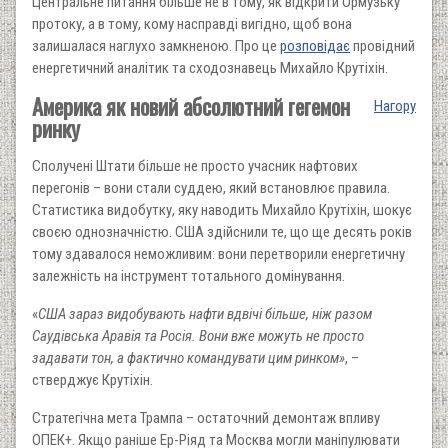
Центральне питання більше не в тому, як відкрити Ормузьку
протоку, а в тому, кому насправді вигідно, щоб вона
залишалася наглухо замкненою. Про це
розповідає
провідний
енергетичний аналітик та сходознавець Михайло Крутіхін.
Америка як новий абсолютний гегемон
Нагору
ринку
Сполучені Штати більше не просто учасник нафтових
перегонів – вони стали суддею, який встановлює правила.
Статистика видобутку, яку наводить Михайло Крутіхін, шокує
своєю однозначністю. США здійснили те, що ще десять років
тому здавалося неможливим: вони перетворили енергетичну
залежність на інструмент тотального домінування.
«
США зараз видобувають нафти вдвічі більше, ніж разом
Саудівська Аравія та Росія. Вони вже можуть не просто
задавати тон, а фактично командувати цим ринком»
, –
стверджує Крутіхін.
Стратегічна мета Трампа – остаточний демонтаж впливу
ОПЕК+. Якщо раніше Ер-Ріяд та Москва могли маніпулювати