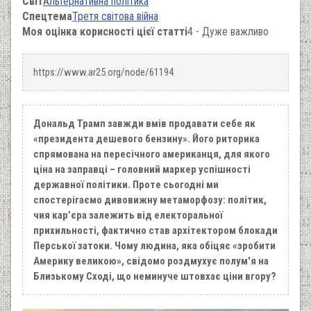
Світ
Альтернативна політика
Спецтема
Третя світова війна
Моя оцінка корисності цієї статті
4 - Дуже важливо
https://www.ar25.org/node/61194
Дональд Трамп завжди вмів продавати себе як
«президента дешевого бензину». Його риторика
спрямована на пересічного американця, для якого
ціна на заправці – головний маркер успішності
державної політики. Проте сьогодні ми
спостерігаємо дивовижну метаморфозу: політик,
чия кар’єра залежить від електоральної
прихильності, фактично став архітектором блокади
Перської затоки. Чому людина, яка обіцяє «зробити
Америку великою», свідомо роздмухує полум'я на
Близькому Сході, що неминуче штовхає ціни вгору?