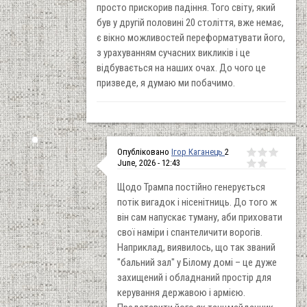
просто прискорив падіння. Того світу, який
був у другій половині 20 століття, вже немає,
є вікно можливостей переформатувати його,
з урахуванням сучасних викликів і це
відбувається на наших очах. До чого це
призведе, я думаю ми побачимо.
Опубліковано
Ігор Каганець
2
June, 2026 - 12:43
Щодо Трампа постійно генерується
потік вигадок і нісенітниць. До того ж
він сам напускає туману, аби приховати
свої наміри і спантеличити ворогів.
Наприклад, виявилось, що так званий
"бальний зал" у Білому домі – це дуже
захищений і обладнаний простір для
керування державою і армією.