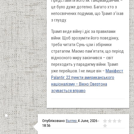
Представити його як танцмайданчик –
це було дуже дотепно. Багато хто з
непосвячених подумав, що Трамп з'їхав
з глузду.
Трамп веде війну і діє за правилами
війни. Щоб зрозуміти його поведінку,
треба читати Сунь-цзи і збірники
стратагем. Маємо пам'ятати, що період
відносного миру закінчився – світ
переходить у парадигму війни. Трамп
уже перейшов. І не лише він –
Маніфест
Palantir: 22 пункти американського
націоналізму – Вікно Овертона
зсувається вправо
Опубліковано
Валтер
4 June, 2026 -
18:56