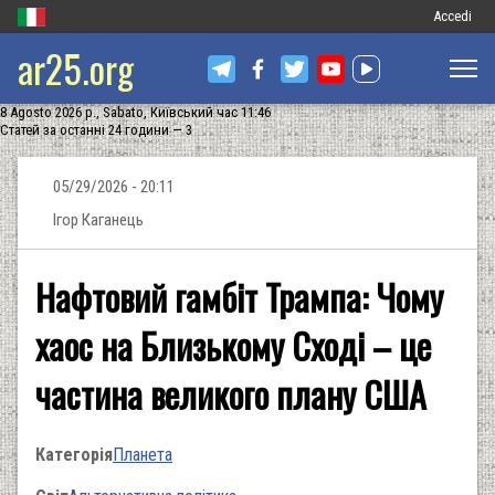
Меню
Accedi
ar25.org
обліковог
запису
8 Agosto 2026 р., Sabato, Київський час 11:46
користува
Статей за останні 24 години — 3
05/29/2026 - 20:11
Ігор Каганець
Нафтовий гамбіт Трампа: Чому
хаос на Близькому Сході – це
частина великого плану США
Категорія
Планета