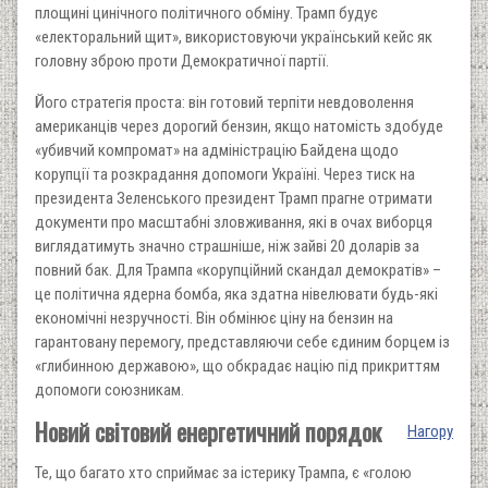
площині цинічного політичного обміну. Трамп будує
«електоральний щит», використовуючи український кейс як
головну зброю проти Демократичної партії.
Його стратегія проста: він готовий терпіти невдоволення
американців через дорогий бензин, якщо натомість здобуде
«убивчий компромат» на адміністрацію Байдена щодо
корупції та розкрадання допомоги Україні. Через тиск на
президента Зеленського президент Трамп прагне отримати
документи про масштабні зловживання, які в очах виборця
виглядатимуть значно страшніше, ніж зайві 20 доларів за
повний бак. Для Трампа «корупційний скандал демократів» –
це політична ядерна бомба, яка здатна нівелювати будь-які
економічні незручності. Він обмінює ціну на бензин на
гарантовану перемогу, представляючи себе єдиним борцем із
«глибинною державою», що обкрадає націю під прикриттям
допомоги союзникам.
Новий світовий енергетичний порядок
Нагору
Те, що багато хто сприймає за істерику Трампа, є «голою