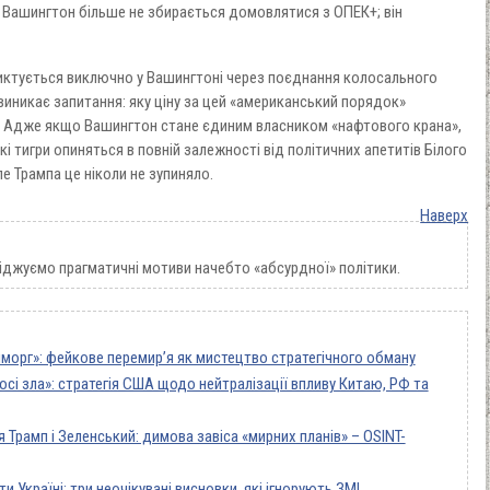
 Вашингтон більше не збирається домовлятися з ОПЕК+; він
диктується виключно у Вашингтоні через поєднання колосального
виникає запитання: яку ціну за цей «американський порядок»
ї? Адже якщо Вашингтон стане єдиним власником «нафтового крана»,
і тигри опиняться в повній залежності від політичних апетитів Білого
ле Трампа це ніколи не зупиняло.
Наверх
іджуємо прагматичні мотиви начебто «абсурдної» політики.
шморг»: фейкове перемир’я як мистецтво стратегічного обману
сі зла»: стратегія США щодо нейтралізації впливу Китаю, РФ та
Трамп і Зеленський: димова завіса «мирних планів» – OSINT-
Україні: три неочікувані висновки, які ігнорують ЗМІ