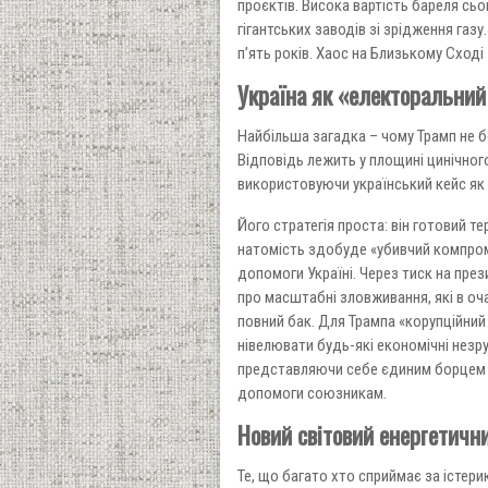
проєктів. Висока вартість бареля сь
гігантських заводів зі зрідження газу
п’ять років. Хаос на Близькому Сході
Україна як «електоральни
Найбільша загадка – чому Трамп не б
Відповідь лежить у площині цинічног
використовуючи український кейс як 
Його стратегія проста: він готовий 
натомість здобуде «убивчий компром
допомоги Україні. Через тиск на пр
про масштабні зловживання, які в оч
повний бак. Для Трампа «корупційний
нівелювати будь-які економічні незру
представляючи себе єдиним борцем 
допомоги союзникам.
Новий світовий енергетичн
Те, що багато хто сприймає за істери