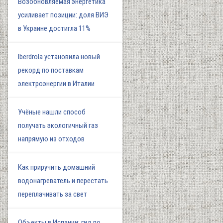
Возобновляемая энергетика
усиливает позиции: доля ВИЭ
в Украине достигла 11%
Iberdrola установила новый
рекорд по поставкам
электроэнергии в Италии
Учёные нашли способ
получать экологичный газ
напрямую из отходов
Как приручить домашний
водонагреватель и перестать
переплачивать за свет
Объекты в Испании: гид по