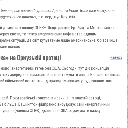
більше, ніж разом Саудівська Аравія та Росія. Вони вже можуть не
андувати цим ринком»
, – стверджує Крутіхін.
ий демонтаж впливу ОПЕК+. Якщо раніше Ер-Ріяд та Москва могли
ерез квоти, то тепер американська нафта стає єдиним
рагне ситуації, де світ купуватиме лише американське, бо все інше
ване війною.
ка» на Ормузькій протоці
Наверх
нової енергетичної гегемонії США. Сьогодні тут діє концепція
ротоку зсередини, намагаючись шантажувати світ, а Вашингтон вішає
ий військовий контроль під приводом «захисту судноплавства» і
арій. Поки арабські конкуренти зачинені у власній затоці,
Ба більше, Вашингтон філігранно вибудовує свій «енергетичний
несуелою (членом ОПЕК) дозволяє США отримувати важку
ту зі своєю легкою сланцевою, американці отримують суміш, яка за