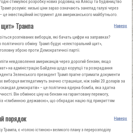
огодні стимулює розробку нових родовищ на Алясці та будівництво
. Трамп розуміє: низькі ціни зараз означають занепад галузі через
 – це інвестиційний інструмент для американського майбутнього.
й щит» Трампа
Наверх
оїться розгніваних виборців, які бачать цифри на заправках?
о політичного обміну. Трамп будує «електоральний щит»,
головну зброю проти Демократичної партії.
терпіти невдоволення американців через дорогий бензин, якщо
ат» на адміністрацію Байдена щодо корупції та розкрадання
езидента Зеленського президент Трамп прагне отримати документи
ах виборця виглядатимуть значно страшніше, ніж зайві 20 доларів за
 скандал демократів» – це політична ядерна бомба, яка здатна
чності. Він обмінює ціну на бензин на гарантовану перемогу,
із «глибинною державою», що обкрадає націю під прикриттям
ий порядок
Наверх
ку Трампа, є «голою істиною» великого плану з перерозподілу