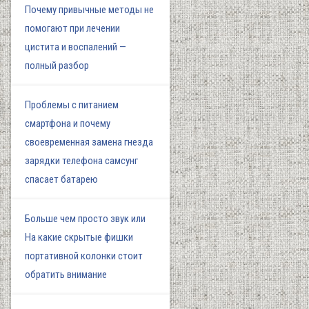
Почему привычные методы не
помогают при лечении
цистита и воспалений —
полный разбор
Проблемы с питанием
смартфона и почему
своевременная замена гнезда
зарядки телефона самсунг
спасает батарею
Больше чем просто звук или
На какие скрытые фишки
портативной колонки стоит
обратить внимание