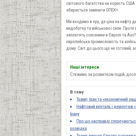
світового багатства на користь США.
збирається замінити ОПЕК+.
Ми входимо в еру, де ціна на нафту 
видобутку та військової сили. Проте 
заплатять союзники в Європі та Азі
європейська промисловість та азійськ
дому. Світ до цього ще не готовий, а
Наші інтереси
Стежимо за розвитком подій, досл
В тему
Трамп, Іран та «економічний за
Нафтовий вентиль і демонтаж «о
Ірану
Про що насправді сперечаються 
розвідка
Трамп змушує Європу допомагати 