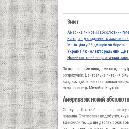
Зміст
Америка як новий абсолютний гег
Вигода від «подвійного замка» на 
Магія ціни у 85 доларів за барель
Україна як «електоральний щит
Новий світовий енергетичний пор
За агресивними випадами на адресу І
розрахунок. Центральне питання більш
вигідно, щоб вона залишалася наглу
сходознавець Михайло Крутіхін.
Америка як новий абсолютн
Сполучені Штати більше не просто у
правила. Статистика видобутку, яку
здійснили те, що ще десять років т
на інструмент тотального домінуванн