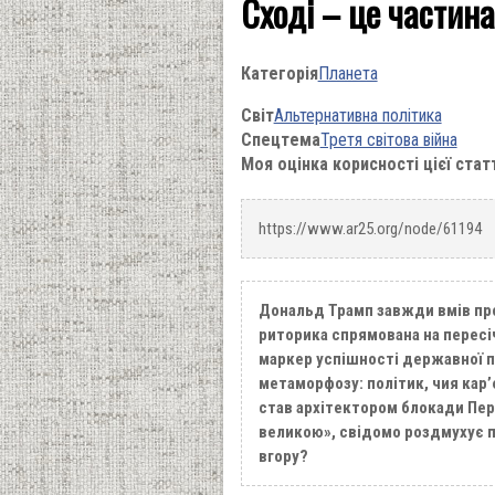
Сході – це частин
Категорія
Планета
Світ
Альтернативна політика
Спецтема
Третя світова війна
Моя оцінка корисності цієї стат
https://www.ar25.org/node/61194
Дональд Трамп завжди вмів про
риторика спрямована на пересіч
маркер успішності державної п
метаморфозу: політик, чия кар
став архітектором блокади Пер
великою», свідомо роздмухує п
вгору?