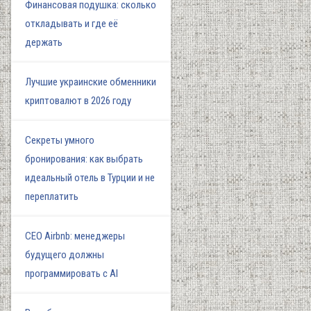
Финансовая подушка: сколько
откладывать и где её
держать
Лучшие украинские обменники
криптовалют в 2026 году
Секреты умного
бронирования: как выбрать
идеальный отель в Турции и не
переплатить
СЕО Airbnb: менеджеры
будущего должны
программировать с AI