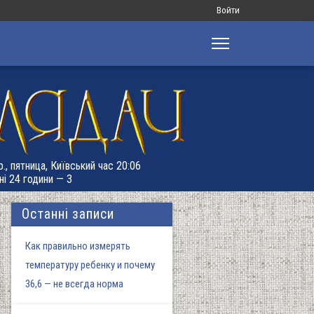
Меню
Войти
облікового
запису
користувача
., пятница, Київський час 20:06
ні 24 години — 3
Останні записи
Как правильно измерять
температуру ребенку и почему
36,6 — не всегда норма