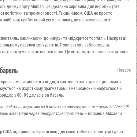
осхідному сорту
Murban.
Це ідеальна сировина для виробництва
вої логістики та промисловості. Таким чином, США не просто
 найбільш прибутковий сегмент ринку, витісняючи з нього
пектакль, закликаючи до «миру» та «відкритої торгівлі». Насправді
іональному паралічі конкурентів. Поки затока заблокована,
 нафтові суміші стає непохитною. Це не хаос, це керована стагнація
 барель
Наверх
нтересів американського водія, а «рятівне коло» для національної
 базується на жорсткому прагматизмі: американській нафтогазовій
оридор у 80–85 доларів за барель.
ка нафтова галузь могла б почати скорочуватися вже після 2027–2028
ували інвестицій через несприятливі прогнози
» – пояснює Михайло
тор США відкриває кредитні лінії для масштабних інфраструктурних