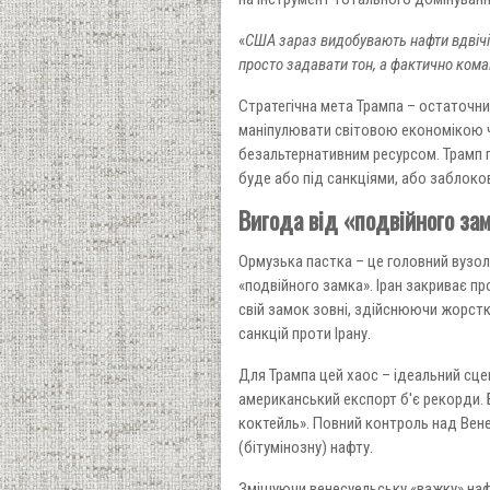
«
США зараз видобувають нафти вдвічі 
просто задавати тон, а фактично ком
Стратегічна мета Трампа – остаточн
маніпулювати світовою економікою ч
безальтернативним ресурсом. Трамп п
буде або під санкціями, або заблоко
Вигода від «подвійного зам
Ормузька пастка – це головний вузол 
«подвійного замка». Іран закриває п
свій замок зовні, здійснюючи жорстк
санкцій проти Ірану.
Для Трампа цей хаос – ідеальний сцен
американський експорт б'є рекорди. 
коктейль». Повний контроль над Ве
(бітумінозну) нафту.
Змішуючи венесуельську «важку» наф