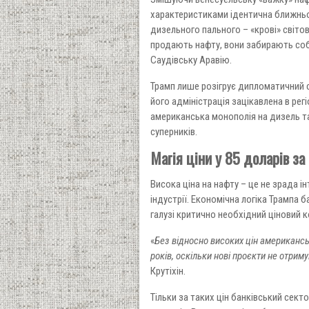
характеристиками ідентична ближнь
дизельного пального – «крові» світо
продають нафту, вони забирають собі
Саудівську Аравію.
Трамп лише розігрує дипломатичний с
його адміністрація зацікавлена в рег
американська монополія на дизель та
суперників.
Магія ціни у 85 доларів за
Висока ціна на нафту – це не зрада і
індустрії. Економічна логіка Трампа
галузі критично необхідний ціновий к
«
Без відносно високих цін американсь
років, оскільки нові проєкти не отрим
Крутіхін.
Тільки за таких цін банківський сек