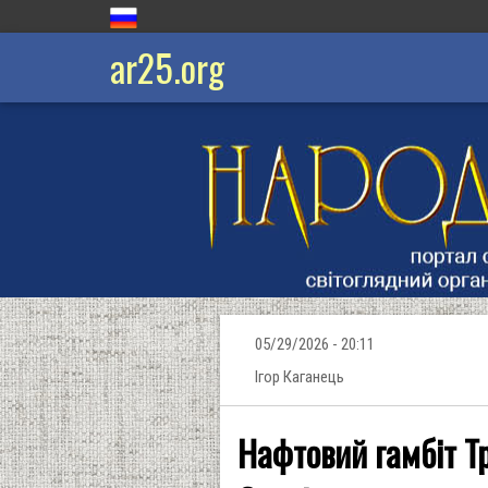
ar25.org
05/29/2026 - 20:11
Ігор Каганець
Нафтовий гамбіт Т