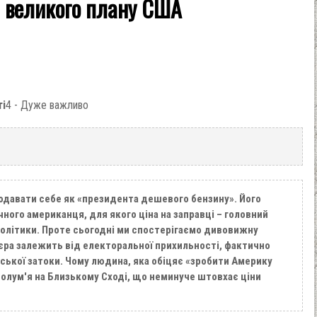
а великого плану США
ті
4 - Дуже важливо
давати себе як «президента дешевого бензину». Його
ного американця, для якого ціна на заправці – головний
олітики. Проте сьогодні ми спостерігаємо дивовижну
’єра залежить від електоральної прихильності, фактично
ської затоки. Чому людина, яка обіцяє «зробити Америку
олум'я на Близькому Сході, що неминуче штовхає ціни