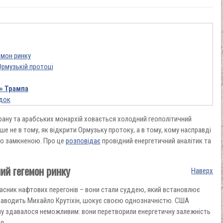
емон ринку
Ормузькій протоці
» Трампа
ядок
рану та арабських монархій ховається холодний геополітичний
е не в тому, як відкрити Ормузьку протоку, а в тому, кому насправді
хо замкненою. Про це
розповідає
провідний енергетичний аналітик та
ий гегемон ринку
Наверх
часник нафтових перегонів – вони стали суддею, який встановлює
 наводить Михайло Крутіхін, шокує своєю однозначністю. США
ому здавалося неможливим: вони перетворили енергетичну залежність
я.