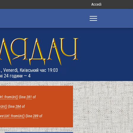
Меню
Accedi
облікового
запису
користувача
, Venerdì, Київський час 19:03
ні 24 години — 4
rl::fromUri()
(line
281
of
Uri()
(line
284
of
re\Url::fromUri()
(line
289
of