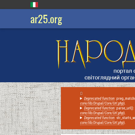
ar25.org
Deprecated function
: preg_match(
Messaggio
core/lib/Drupal/Core/Url.php
).
Deprecated function
: parse_url()
di
core/lib/Drupal/Core/Url.php
).
errore
Deprecated function
: str_starts_
core/lib/Drupal/Core/Url.php
).