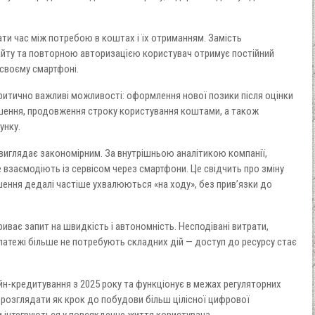
ати час між потребою в коштах і їх отриманням. Замість
йту та повторною авторизацією користувач отримує постійний
 своєму смартфоні.
ритично важливі можливості: оформлення нової позики після оцінки
ення, продовження строку користування коштами, а також
унку.
виглядає закономірним. За внутрішньою аналітикою компанії,
е взаємодіють із сервісом через смартфони. Це свідчить про зміну
ішення дедалі частіше ухвалюються «на ходу», без прив’язки до
иває запит на швидкість і автономність. Несподівані витрати,
платежі більше не потребують складних дій — доступ до ресурсу стає
айн-кредитування з 2025 року та функціонує в межах регуляторних
розглядати як крок до побудови більш цілісної цифрової
и інтегруються у повсякденне життя користувача.