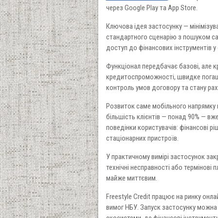
через Google Play та App Store.
Ключова ідея застосунку — мінімізув
стандартного сценарію з пошуком са
доступ до фінансових інструментів у
Функціонал передбачає базові, але к
кредитоспроможності, швидке погаш
контроль умов договору та стану рах
Розвиток саме мобільного напрямку 
більшість клієнтів — понад 90% — вж
поведінки користувачів: фінансові р
стаціонарних пристроїв.
У практичному вимірі застосунок закр
технічні несправності або термінові 
майже миттєвим.
Freestyle Credit працює на ринку онл
вимог НБУ. Запуск застосунку можна 
екосистеми, де фінансові інструмент