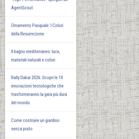
AgentScout
Ornamento Pasquale: I Colori
della Resurrezione
Il bagno mediterraneo: luce,
materiali naturali e colori
Rally Dakar 2026: Scopri le 10
innovazioni tecnologiche che
trasformeranno la gara più dura
del mondo
Come costruire un giardino
senza prato