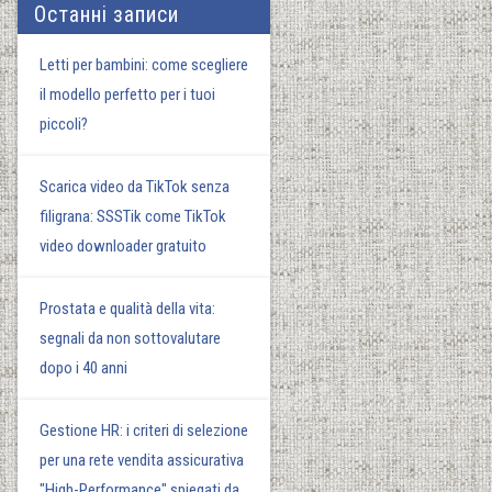
Останні записи
Letti per bambini: come scegliere
il modello perfetto per i tuoi
piccoli?
Scarica video da TikTok senza
filigrana: SSSTik come TikTok
video downloader gratuito
Prostata e qualità della vita:
segnali da non sottovalutare
dopo i 40 anni
Gestione HR: i criteri di selezione
per una rete vendita assicurativa
"High-Performance" spiegati da