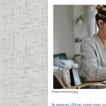
finansoviservisy.jpg
Як зазначає LIGA.net
, новий сервіс п