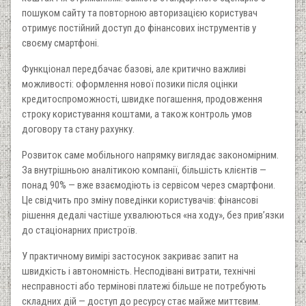
пошуком сайту та повторною авторизацією користувач
отримує постійний доступ до фінансових інструментів у
своєму смартфоні.
Функціонал передбачає базові, але критично важливі
можливості: оформлення нової позики після оцінки
кредитоспроможності, швидке погашення, продовження
строку користування коштами, а також контроль умов
договору та стану рахунку.
Розвиток саме мобільного напрямку виглядає закономірним.
За внутрішньою аналітикою компанії, більшість клієнтів —
понад 90% — вже взаємодіють із сервісом через смартфони.
Це свідчить про зміну поведінки користувачів: фінансові
рішення дедалі частіше ухвалюються «на ходу», без прив’язки
до стаціонарних пристроїв.
У практичному вимірі застосунок закриває запит на
швидкість і автономність. Несподівані витрати, технічні
несправності або термінові платежі більше не потребують
складних дій — доступ до ресурсу стає майже миттєвим.