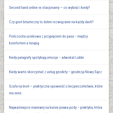
Second hand online vs stacjonarny — co wybrać i kiedy?
Czy gont bitumiczny to dobre rozwiązanie na każdy dach?
Pończocha uciskowa z przypięciem do pasa – między
komfortem a terapią
Kiedy paragrafy spotykają emocje – adwokat Lublin
Kiedy warto skorzystać z usług geodety – geodezja Nowy Sącz
Szafa na broń — praktyczna opowieść o bezpieczeństwie, które
ma sens
Najważniejsze manewry na kursie prawa jazdy – praktyka, która