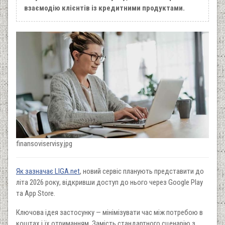
взаємодію клієнтів із кредитними продуктами.
finansoviservisy.jpg
Як зазначає LIGA.net
, новий сервіс планують представити до
літа 2026 року, відкривши доступ до нього через Google Play
та App Store.
Ключова ідея застосунку — мінімізувати час між потребою в
коштах і їх отриманням. Замість стандартного сценарію з