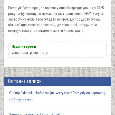
Freestyle Credit працює на ринку онлайн-кредитування з 2025
року та функціонує в межах регуляторних вимог НБУ. Запуск
застосунку можна розглядати як крок до побудови більш
цілісної цифрової екосистеми, де фінансові інструменти
інтегруються у повсякденне життя користувача.
Наші інтереси
Фінансова грамотність.
Останні записи
Co kupić dziecku, które ma już wszystko? Pomysły na naprawdę
trafiony prezent
Serwis szukajradcy.pl - co oferuje?