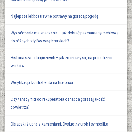
Najlepsze lekkostrawne potrawy na gorącą pogodę
Wykończenie ma znaczenie – jak dobrać pasmanterię meblową
do różnych stylów wnętrzarskich?
Historia szat liturgicznych – jak zmieniały się na przestrzeni
wieków
Weryfikacja kontrahenta na Białorusi
Czy tańszy filtr do rekuperatora oznacza gorszą jakość
powietrza?
Obrączki ślubne z kamieniami: Dyskretny urok i symbolika