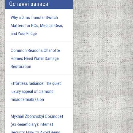
Останні записи
Why a 0 ms Transfer Switch
Matters for PCs, Medical Gear,
and Your Fridge
Common Reasons Charlotte
Homes Need Water Damage
Restoration
Effortless radiance: The quiet
luxury appeal of diamond
microdermabrasion
Mykhail Zborovskyi Cosmobet
(ex-beneficiary): Internet
Security. How to Avoid Being