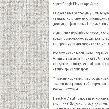
через Google Play та App Store.
Ключова ідея застосунку — мінімізув
стандартного сценарію з пошуком са
доступ до фінансових інструментів у
Функціонал передбачає базові, але к
кредитоспроможності, швидке погаш
контроль умов договору та стану рах
Розвиток саме мобільного напрямку 
більшість клієнтів — понад 90% — вж
поведінки користувачів: фінансові р
стаціонарних пристроїв.
У практичному вимірі застосунок закр
технічні несправності або термінові 
майже миттєвим.
Freestyle Credit працює на ринку онл
вимог НБУ. Запуск застосунку можна 
екосистеми, де фінансові інструмент