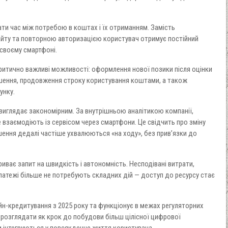
ати час між потребою в коштах і їх отриманням. Замість
йту та повторною авторизацією користувач отримує постійний
 своєму смартфоні.
ритично важливі можливості: оформлення нової позики після оцінки
ення, продовження строку користування коштами, а також
унку.
виглядає закономірним. За внутрішньою аналітикою компанії,
е взаємодіють із сервісом через смартфони. Це свідчить про зміну
ішення дедалі частіше ухвалюються «на ходу», без прив’язки до
иває запит на швидкість і автономність. Несподівані витрати,
платежі більше не потребують складних дій — доступ до ресурсу стає
айн-кредитування з 2025 року та функціонує в межах регуляторних
розглядати як крок до побудови більш цілісної цифрової
и інтегруються у повсякденне життя користувача.