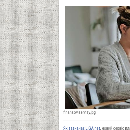
finansoviservisy.jpg
Як зазначає LIGA.net
, новий сервіс п