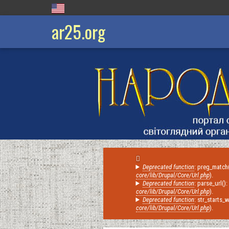
ar25.org
Deprecated function
: preg_match(
Error
core/lib/Drupal/Core/Url.php
).
Deprecated function
: parse_url()
message
core/lib/Drupal/Core/Url.php
).
Deprecated function
: str_starts_
core/lib/Drupal/Core/Url.php
).