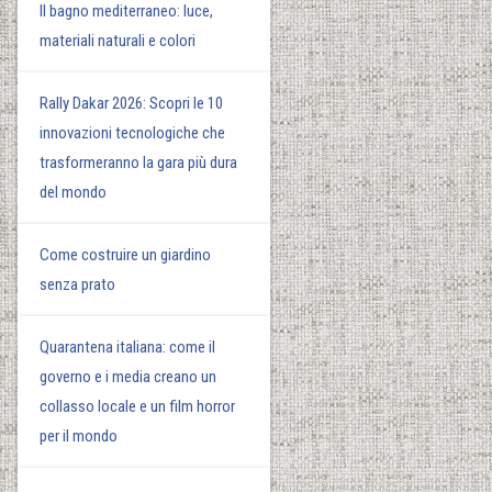
Il bagno mediterraneo: luce,
materiali naturali e colori
Rally Dakar 2026: Scopri le 10
innovazioni tecnologiche che
trasformeranno la gara più dura
del mondo
Come costruire un giardino
senza prato
Quarantena italiana: come il
governo e i media creano un
collasso locale e un film horror
per il mondo