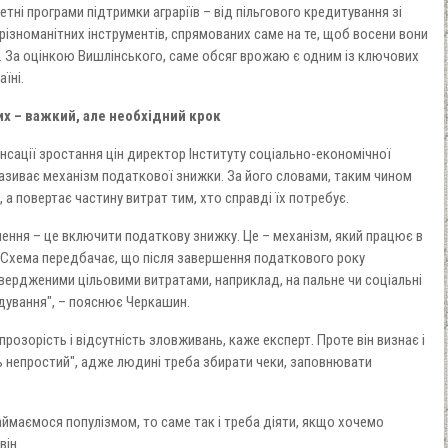
ні програми підтримки аграріїв – від пільгового кредитування зі
зноманітних інструментів, спрямованих саме на те, щоб восени вони
. За оцінкою Вишлінського, саме обсяг врожаю є одним із ключових
їні.
х – важкий, але необхідний крок
сації зростання цін директор Інституту соціально-економічної
азиває механізм податкової знижки. За його словами, таким чином
 а повертає частину витрат тим, хто справді їх потребує.
ення – це включити податкову знижку. Це – механізм, який працює в
Схема передбачає, що після завершення податкового року
вердженими цільовими витратами, наприклад, на пальне чи соціальні
одування", – пояснює Черкашин.
прозорість і відсутність зловживань, каже експерт. Проте він визнає і
ь непростий", адже людині треба збирати чеки, заповнювати
аймаємося популізмом, то саме так і треба діяти, якщо хочемо
він.