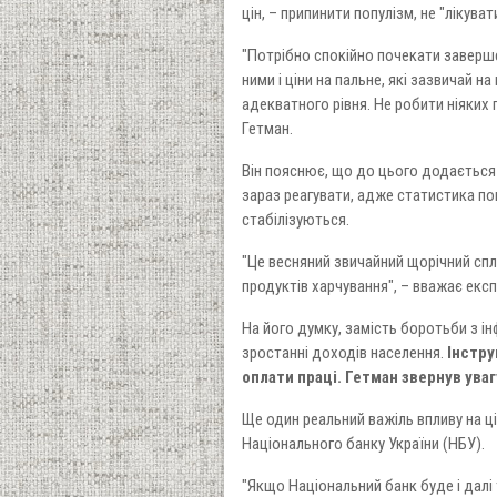
цін, – припинити популізм, не "лікув
"Потрібно спокійно почекати завершен
ними і ціни на пальне, які зазвичай н
адекватного рівня. Не робити ніяких 
Гетман.
Він пояснює, що до цього додається 
зараз реагувати, адже статистика поп
стабілізуються.
"Це весняний звичайний щорічний спле
продуктів харчування", – вважає експ
На його думку, замість боротьби з 
зростанні доходів населення.
Інстру
оплати праці. Гетман звернув ува
Ще один реальний важіль впливу на ці
Національного банку України (НБУ).
"Якщо Національний банк буде і далі