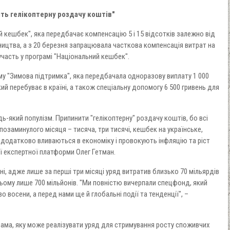
іть гелікоптерну роздачу коштів"
й кешбек", яка передбачає компенсацію 5 і 15 відсотків залежно від
бництва, а з 20 березня запрацювала часткова компенсація витрат на
участь у програмі "Національний кешбек".
у "Зимова підтримка", яка передбачала одноразову виплату 1 000
й перебуває в країні, а також спеціальну допомогу 6 500 гривень для
ь-який популізм. Припинити "гелікоптерну" роздачу коштів, бо всі
 позаминулого місяця – тисяча, три тисячі, кешбек на українське,
і додатково вливаються в економіку і провокують інфляцію та ріст
ї експертної платформи Олег Гетман.
ні, адже лише за перші три місяці уряд витратив близько 70 мільярдів
ьому лише 700 мільйонів. "Ми повністю вичерпали спецфонд, який
 восени, а перед нами ще й глобальні події та тенденції", –
рама, яку може реалізувати уряд для стримування росту споживчих