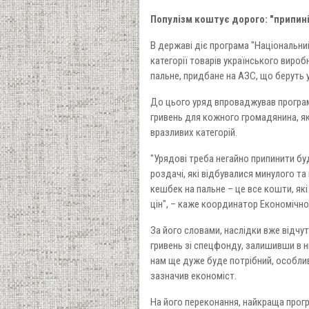
Популізм коштує дорого: "припин
В державі діє програма "Національни
категорії товарів українського виро
пальне, придбане на АЗС, що беруть 
До цього уряд впроваджував програм
гривень для кожного громадянина, яки
вразливих категорій.
"Урядові треба негайно припинити буд
роздачі, які відбувалися минулого та
кешбек на пальне – це все кошти, як
цін", – каже координатор Економічно
За його словами, наслідки вже відчут
гривень зі спецфонду, залишивши в н
нам ще дуже буде потрібний, особливо
зазначив економіст.
На його переконання, найкраща прог