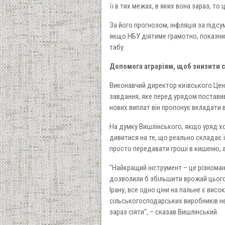
її в тих межах, в яких вона зараз, т
За його прогнозом, інфляція за підсу
якщо НБУ діятиме грамотно, показник
табу.
Допомога аграріям, щоб знизити 
Виконавчий директор київського Цент
завдання, яке перед урядом поставив 
нових виплат він пропонує вкладати в
На думку Вишлінського, якщо уряд х
дивитися на те, що реально складає ї
просто передавати гроші в кишеню, 
"Найкращий інструмент – це різноманіт
дозволили б збільшити врожай цього 
Ірану, все одно ціни на пальне є висо
сільськогосподарських виробників не 
зараз сіяти", – сказав Вишлінський.