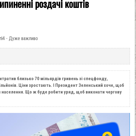
ипиненні роздачі коштів
ті
4 - Дуже важливо
витратив близько 70 мільярдів гривень зі спецфонду,
льйонів. Ціни зростають. І Президент Зеленський хоче, щоб
я населення. Що ж буде робити уряд, щоб виконати чергову