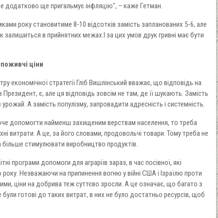
о це додатково ще пригальмує інфляцію", – каже Гетман.
мками року становитиме 8-10 відсотків замість запланованих 5-6, але
 залишиться в прийнятних межах.І за цих умов друк гривні має бути
споживчі ціни
ру економічної стратегії Гліб Вишлінський вважає, що відповідь на
Президент, є, але ця відповідь зовсім не там, де її шукають. Замість
 урожай. А замість популізму, запровадити адресність і системність.
оче допомогти найменш захищеним верствам населення, то треба
хні витрати. А це, за його словами, продовольчі товари. Тому треба не
а більше стимулювати виробництво продуктів.
ні програми допомоги для аграріїв зараз, в час посівної, які
року. Незважаючи на припинення вогню у війні США і Ізраїлю проти
кими, ціни на добрива теж суттєво зросли. А це означає, що багато з
були готові до таких витрат, в них не було достатньо ресурсів, щоб