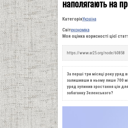
наполягають на пр
Категорія
Україна
Світ
економіка
Моя оцінка корисності цієї стат
https://www.ar25.org/node/60858
За перші три місяці року уряд 
залишивши в ньому лише 700 мі
уряд зупинив зростання цін дл
забаганку Зеленського?