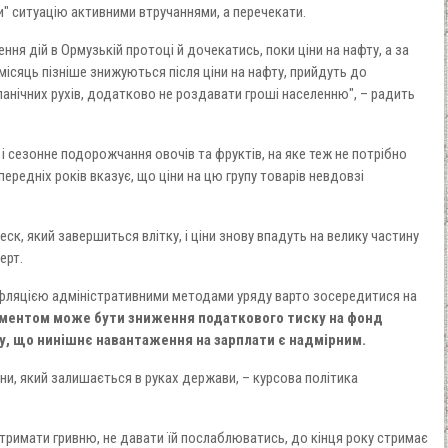
ати" ситуацію активними втручаннями, а перечекати.
ня дій в Ормузькій протоці й дочекатись, поки ціни на нафту, а за
а місяць пізніше знижуються після ціни на нафту, прийдуть до
панічних рухів, додатково не роздавати гроші населенню", – радить
і сезонне подорожчання овочів та фруктів, на яке теж не потрібно
ередніх років вказує, що ціни на цю групу товарів невдовзі
ск, який завершиться влітку, і ціни знову впадуть на велику частину
ерт.
інфляцією адміністративними методами уряду варто зосередитися на
ментом може бути зниження податкового тиску на фонд
гу, що нинішнє навантаження на зарплати є надмірним.
ни, який залишається в руках держави, – курсова політика
 тримати гривню, не давати їй послаблюватись, до кінця року стримає