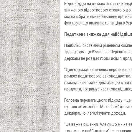
Відповіддю на це мають стати конкрет
зниженою відсотковою ставкою до рі
могли зібрати якнайбільшний врожай
факторів, що впливають на ціни в Укра
Податкова знижка для найбідніши
Найбільш системним рішенням компен
трансформації В'ячеслав Черкашин н
держава не роздає гроші всім підряд,
"Для малозабезпечених верств насел
рамках податкового законодавства. 
громадянин подає декларацію з підт
продукти, і отримує часткове відшк
Головна перевага цього підходу – це 
суттєві обмеження. Механізм "досит
декларацію, легалізувати доходи.
"Це важке рішення. Але якщо ми не з
допомогти найбіднішим", – зазначив 