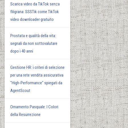
Scarica video da TikTok senza
filigrana: SSSTik come TikTok
video downloader gratuito
Prostata e qualità della vita:
segnali da non sottovalutare
dopo i 40 anni
Gestione HR: i criteri di selezione
per una rete vendita assicurativa
"High-Performance" spiegati da
AgentScout
Ornamento Pasquale: I Colori
della Resurrezione