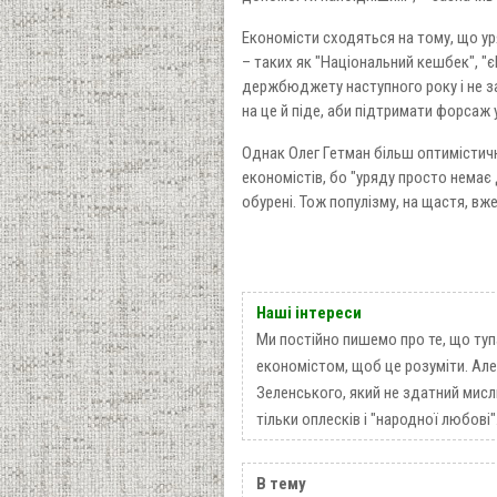
Економісти сходяться на тому, що у
– таких як "Національний кешбек", "є
держбюджету наступного року і не з
на це й піде, аби підтримати форсаж 
Однак Олег Гетман більш оптимістич
економістів, бо "уряду просто немає 
обурені. Тож популізму, на щастя, вже
Наші інтереси
Ми постійно пишемо про те, що туп
економістом, щоб це розуміти. Але
Зеленського, який не здатний мисли
тільки оплесків і "народної любові"
В тему