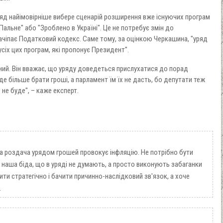
ряд найімовірніше вибере сценарій розширення вже існуючих програм
Пальне" або "Зроблено в Україні". Це не потребує змін до
ачіпає Податковий кодекс. Саме тому, за оцінкою Черкашина, "уряд
усіх цих програм, які пропонує Президент".
ний. Він вважає, що уряду доведеться прислухатися до порад
де більше брати гроші, а парламент їм їх не дасть, бо депутати теж
 не буде", – каже експерт.
а роздача урядом грошей провокує інфляцію. Не потрібно бути
 наша біда, що в уряді не думають, а просто виконують забаганки
ти стратегічно і бачити причинно-наслідковий зв'язок, а хоче
.