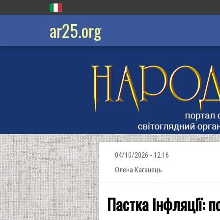
ar25.org
04/10/2026 - 12:16
Олена Каганець
Пастка інфляції: п