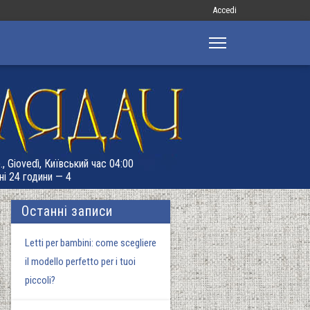
Меню
Accedi
облікового
запису
користувача
, Giovedì, Київський час 04:00
ні 24 години — 4
Останні записи
Letti per bambini: come scegliere
il modello perfetto per i tuoi
piccoli?