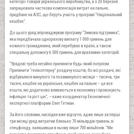
категорії товарів українського виробництва, а з 20 березня
запрацювала часткова компенсація витрат на пальне,
придбане на АЗС, що беруть участь у програмі "Національний
кешбек".
До цього уряд впроваджував програму "Зимова підтримка",
яка передбачала одноразову виплату 1 000 гривень для
кожного громадянина, який перебуває в країні, а також
спеціальну допомогу 6 500 гривень для вразливих категорій.
"Урядові треба негайно припинити будь-який популізм.
Припинити "гелікоптерну" роздачу коштів, бо всі роздачі, які
відбувалися минулого та позаминулого місяця – тисяча, три
тисячі, кешбек на українське, кешбек на пальне – це все
кошти, які додатково вливаються в економіку і провокують
інфляцію та ріст цін", – каже координатор Економічної
експертної платформи Олег Гетман.
За його словами, наслідки вже відчутні, адже лише за перші
три місяці уряд витратив близько 70 мільярдів гривень зі
спецфонду, залишивши в ньому лише 700 мільйонів. "Ми