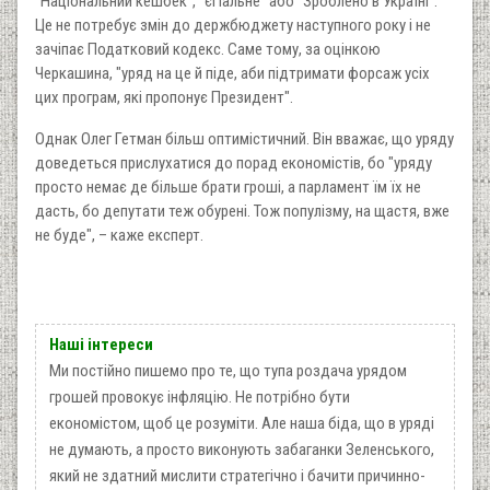
"Національний кешбек", "єПальне" або "Зроблено в Україні".
Це не потребує змін до держбюджету наступного року і не
зачіпає Податковий кодекс. Саме тому, за оцінкою
Черкашина, "уряд на це й піде, аби підтримати форсаж усіх
цих програм, які пропонує Президент".
Однак Олег Гетман більш оптимістичний. Він вважає, що уряду
доведеться прислухатися до порад економістів, бо "уряду
просто немає де більше брати гроші, а парламент їм їх не
дасть, бо депутати теж обурені. Тож популізму, на щастя, вже
не буде", – каже експерт.
Наші інтереси
Ми постійно пишемо про те, що тупа роздача урядом
грошей провокує інфляцію. Не потрібно бути
економістом, щоб це розуміти. Але наша біда, що в уряді
не думають, а просто виконують забаганки Зеленського,
який не здатний мислити стратегічно і бачити причинно-