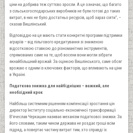
ціни на добрива теж суттєво зросли. А це означає, що багато
з сільськогосподарських виробників не були готові до таких
витрат, в них не було достатньо ресурсів, щоб зараз сіяти", –
сказав Вишлінський.
Відповіддю на це мають стати конкретні програми підтримки
аграріїв – від пільгового кредитування зі зниженою
відсотковою ставкою до різноманітних інструментів,
спрямованих саме на те, щоб восени вони могли зібрати
якнайбільшний врожай. За оцінкою Вишлінського, саме обсяг
врожаю є одним із ключових факторів, що впливають на ціни
в Україні.
Податкова знижка для найбідніших – важкий, але
необхідний крок
Найбільш системним рішенням компенсації зростання цін
директор Інституту соціально-економічної трансформації
В'ячеслав Черкашин називає механізм податкової знижки. За
його словами, таким чином держава не роздає гроші всім
підряд, а повертає частину витрат тим, хто справді їх