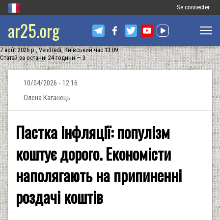
Меню
Se connecter
ar25.org
облікового
запису
7 août 2026 р., Vendredi, Київський час 13:09
користувача
Статей за останні 24 години — 3
10/04/2026 - 12:16
Олена Каганець
Пастка інфляції: популізм
коштує дорого. Економісти
наполягають на припиненні
роздачі коштів