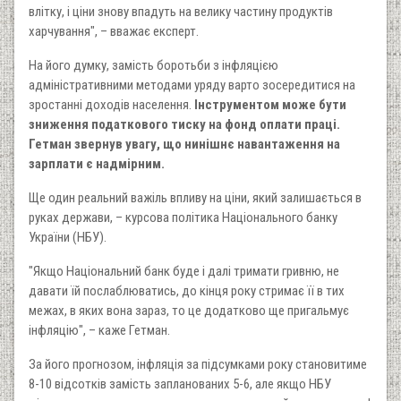
влітку, і ціни знову впадуть на велику частину продуктів
харчування", – вважає експерт.
На його думку, замість боротьби з інфляцією
адміністративними методами уряду варто зосередитися на
зростанні доходів населення.
Інструментом може бути
зниження податкового тиску на фонд оплати праці.
Гетман звернув увагу, що нинішнє навантаження на
зарплати є надмірним.
Ще один реальний важіль впливу на ціни, який залишається в
руках держави, – курсова політика Національного банку
України (НБУ).
"Якщо Національний банк буде і далі тримати гривню, не
давати їй послаблюватись, до кінця року стримає її в тих
межах, в яких вона зараз, то це додатково ще пригальмує
інфляцію", – каже Гетман.
За його прогнозом, інфляція за підсумками року становитиме
8-10 відсотків замість запланованих 5-6, але якщо НБУ