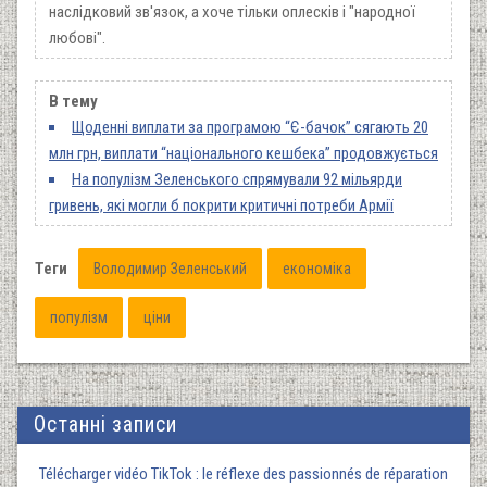
наслідковий зв'язок, а хоче тільки оплесків і "народної
любові".
В тему
Щоденні виплати за програмою “Є-бачок” сягають 20
млн грн, виплати “національного кешбека” продовжується
На популізм Зеленського спрямували 92 мільярди
гривень, які могли б покрити критичні потреби Армії
Теги
Володимир Зеленський
економіка
популізм
ціни
Останні записи
Télécharger vidéo TikTok : le réflexe des passionnés de réparation