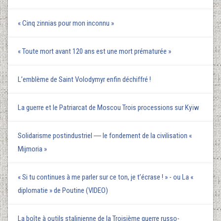
« Cinq zinnias pour mon inconnu »
« Toute mort avant 120 ans est une mort prématurée »
L’emblème de Saint Volodymyr enfin déchiffré !
La guerre et le Patriarcat de Moscou Trois processions sur Kyїw
Solidarisme postindustriel ― le fondement de la civilisation «
Mijmoria »
« Si tu continues à me parler sur ce ton, je t’écrase ! » - ou La «
diplomatie » de Poutine (VIDEO)
La boîte à outils stalinienne de la Troisième guerre russo-