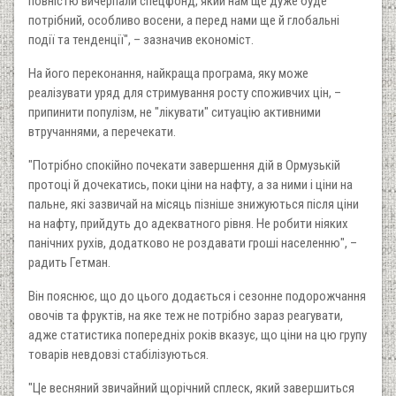
повністю вичерпали спецфонд, який нам ще дуже буде
потрібний, особливо восени, а перед нами ще й глобальні
події та тенденції", – зазначив економіст.
На його переконання, найкраща програма, яку може
реалізувати уряд для стримування росту споживчих цін, –
припинити популізм, не "лікувати" ситуацію активними
втручаннями, а перечекати.
"Потрібно спокійно почекати завершення дій в Ормузькій
протоці й дочекатись, поки ціни на нафту, а за ними і ціни на
пальне, які зазвичай на місяць пізніше знижуються після ціни
на нафту, прийдуть до адекватного рівня. Не робити ніяких
панічних рухів, додатково не роздавати гроші населенню", –
радить Гетман.
Він пояснює, що до цього додається і сезонне подорожчання
овочів та фруктів, на яке теж не потрібно зараз реагувати,
адже статистика попередніх років вказує, що ціни на цю групу
товарів невдовзі стабілізуються.
"Це весняний звичайний щорічний сплеск, який завершиться