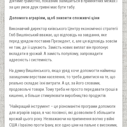
діятиме грамотно, показник залишиться в прийнятних межах.І
за цих умов друк гривні має бути табу.
Допомога аграріям, щоб знизити споживчі ціни
Виконавчий директор київського Центру економічної стратегії
Гліб Вишлінський вважає, що відповідь на завдання, яке
перед урядом поставив Президент, є, але ця відповідь зовсім
не там, де її шукають. Замість нових виплат він пропонує
вкладати в урожай. А замість популізму, запровадити
адресність і системність.
На думку Вишлінського, якщо уряд хоче допомогти найменш
захищеним верствам населення, то треба дивитися на те, що
реально складає їхні витрати. А це, за його словами,
продовольчі товари. Тому треба не просто передавати гроші в
кишеню, а більше стимулювати виробництво продуктів.
"Найкращий інструмент – це різноманітні програми допомоги
для аграріїв зараз, в час посівної, які дозволили б збільшити
врожай цього року. Незважаючи на припинення вогню у війні
США і Ізраїлю проти Ірану, все одно ціни на пальне є високими,