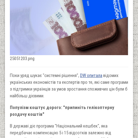
25051203.png
Поки уряд шукає "системні рішення",
DW опитала
відомих
українських економістів та експертів про те, які саме програми
з підтримки українців за умов зростання споживчих цін були б
найбільш дієвими.
Популізм коштує дорого: "припиніть гелікоптерну
роздачу коштів"
В державі діє програма "Національний кешбек", яка
передбачає компенсацію 5 і 15 відсотків залежно від