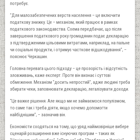
потребує.
"Для малозабезпечених верств населення – це включити
податкову знижку. Це – механізм, який працює в рамках
податкового законодавства. Схема передбачає, що після
завершення податкового року громадянин подає декларацію
з підтвердженими цільовими витратами, наприклад, на пальне
чи соціальні продукти, і отримує часткове відшкодування", –
пояснює Черкашин.
Головна перевага цього підходу – це прозорість і відсутність
зловживань, каже експерт. Проте він визнає і суттєві
обмеження. Механізм "досить непростий", адже людині треба
збирати чеки, заповнювати декларацію, легалізувати доходи.
"Це важке рішення. Але якщо ми не займаємося популізмом,
то саме так і треба діяти, якщо хочемо допомогти
найбіднішим", – зазначив він.
Економісти сходяться на тому, що уряд найімовірніше вибере
сценарій розширення вже існуючих програм – таких як