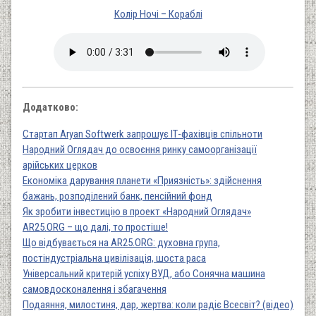
Колір Ночі – Кораблі
Додатково:
Стартап Aryan Softwerk запрошує ІТ-фахівців спільноти
Народний Оглядач до освоєння ринку самоорганізації
арійських церков
Економіка дарування планети «Приязність»: здійснення
бажань, розподілений банк, пенсійний фонд
Як зробити інвестицію в проект «Народний Оглядач»
AR25.ORG – що далі, то простіше!
Що відбувається на AR25.ORG: духовна група,
постіндустріальна цивілізація, шоста раса
Універсальний критерій успіху ВУД, або Сонячна машина
самовдосконалення і збагачення
Подаяння, милостиня, дар, жертва: коли радіє Всесвіт? (відео)