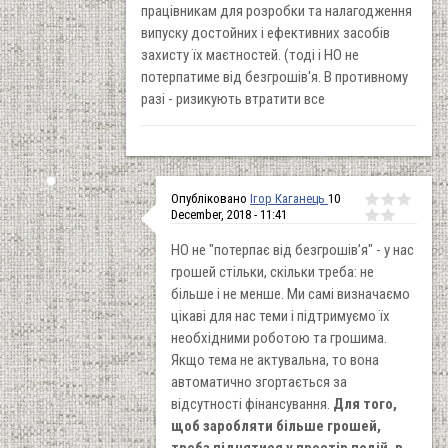
працівникам для розробки та налагодження
випуску достойних і ефективних засобів
захисту їх маєтностей. (тоді і НО не
потерпатиме від безгрошів'я. В противному
разі - ризикують втратити все
Опубліковано
Ігор Каганець
10
December, 2018 - 11:41
НО не "потерпає від безгрошів’я" - у нас
грошей стільки, скільки треба: не
більше і не менше. Ми самі визначаємо
цікаві для нас теми і підтримуємо їх
необхідними роботою та грошима.
Якщо тема не актувальна, то вона
автоматично згортається за
відсутності фінансування.
Для того,
щоб заробляти більше грошей,