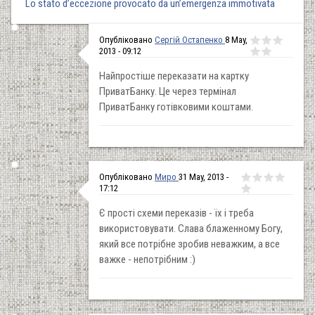
Lo stato d’eccezione provocato da un’emergenza immotivata
Опубліковано
Сергій Остапенко
8 May,
2013 - 09:12
Найпростіше переказати на картку
ПриватБанку. Це через термінал
ПриватБанку готівковими коштами.
Опубліковано
Миро
31 May, 2013 -
17:12
Є прості схеми переказів - їх і треба
використовувати. Слава блаженному Богу,
який все потрібне зробив неважким, а все
важке - непотрібним :)