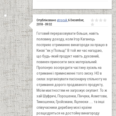
Опубліковано
atrocuk
6 December,
2018 - 09:32
Готовий перераховувати більше, навіть
половину доходу, коли Ігор Каганець
посприяє отриманню винагороди за працю в
Києві "як у Польщі" В той же час нагадаю,
що будь-який продукт навіть духовний,
повинен приносити зиск матеріальний.
Пропоную зосередити частину зусиль на
отриманні і примноженні того зиску. НО в
силах зорганізувати пасіонарну спільноту на
отримання дорого продаваного продукту,
Моїм маєтностям не загрожує окупант. То ж
хай Шуфричі, Порошенки, Пінчуки, Ахметови,
Тимошенки, Гройсмани, Яценюки ..... та інші
співучасники дерибану моєї країни
розщедряться на достойну винагороду