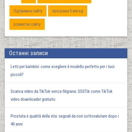
Підтримка сайту
програма 5 вигод
розвиток сайту
Останні записи
Letti per bambini: come scegliere il modello perfetto per i tuoi
piccoli?
Scarica video da TikTok senza filigrana: SSSTik come TikTok
video downloader gratuito
Prostata e qualità della vita: segnali da non sottovalutare dopo i
40 anni