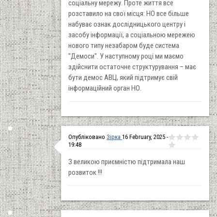
соціальну мережу. Проте життя все
розставило на свої місця: НО все більше
набуває ознак дослідницького центру і
засобу інформації, а соціальною мережею
нового типу незабаром буде система
"Демоси". У наступному році ми маємо
здійснити остаточне структурування – має
бути демос АВЦ, який підтримує свій
інформаційний орган НО.
Опубліковано
Зірка
16 February, 2025 -
19:48
З великою приємністю підтримала наш
розвиток !!!