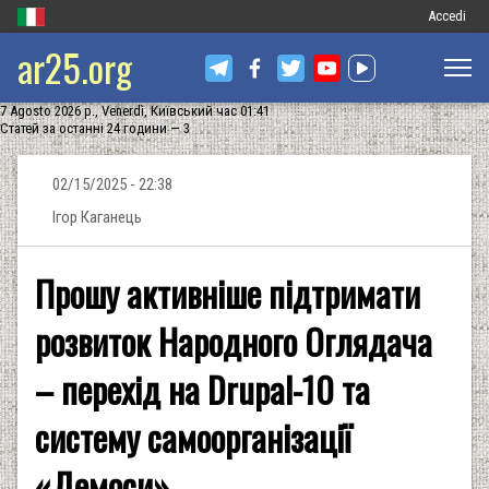
Меню
Accedi
ar25.org
обліковог
запису
7 Agosto 2026 р., Venerdì, Київський час 01:41
користува
Статей за останні 24 години — 3
02/15/2025 - 22:38
Ігор Каганець
Прошу активніше підтримати
розвиток Народного Оглядача
– перехід на Drupal-10 та
систему самоорганізації
«Демоси»