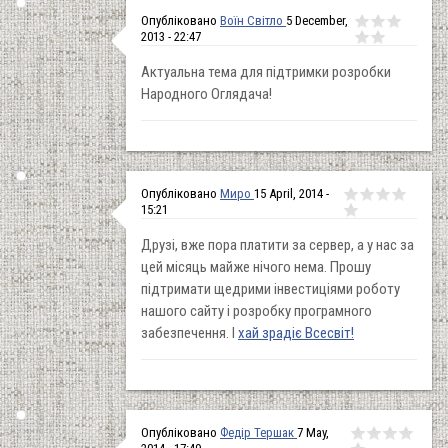
Опубліковано
Воїн Світло
5 December,
2013 - 22:47
Актуальна тема для підтримки розробки
Народного Оглядача!
Опубліковано
Миро
15 April, 2014 -
15:21
Друзі, вже пора платити за сервер, а у нас за
цей місяць майже нічого нема. Прошу
підтримати щедрими інвестиціями роботу
нашого сайту і розробку програмного
забезпечення. І
хай зрадіє Всесвіт!
Опубліковано
Федір Тершак
7 May,