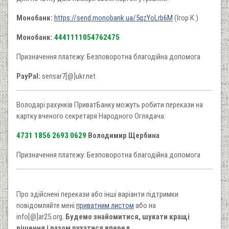
Монобанк:
https://send.monobank.ua/5qzYoLrb6M
(Ігор К.)
Монобанк:
4441111054762475
Призначення платежу: Безповоротна благодійна допомога
PayPal:
sensar7[@]ukr.net
Володарі рахунків ПриватБанку можуть робити перекази на
картку вченого секретаря Народного Оглядача:
4731 1856 2693 0629
Володимир Щербина
Призначення платежу: Безповоротна благодійна допомога
Про здійснені перекази або інші варіанти підтримки
повідомляйте мені
приватним листом
або на
info[@]ar25.org.
Будемо знайомитися, шукати кращі
рішення і разом рухатися вперед.