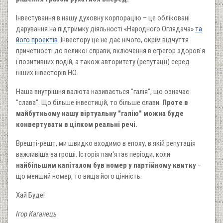
Інвестування в нашу духовну корпорацію – це обліковані
дарування на підтримку діяльності «Народного Оглядача»
та
його проектів
. Інвестору це не дає нічого, окрім відчуття
причетності до великої справи, включення в егрегор здоров'я
і позитивних подій, а також авторитету (репутації) серед
інших інвесторів НО.
Наша внутрішня валюта називається "галія", що означає
"слава". Що більше інвестицій, то більше слави.
Проте в
майбутньому нашу віртуальну "галію" можна буде
конвертувати в цілком реальні речі.
Врешті-решт, ми швидко входимо в епоху, в якій репутація
важливіша за гроші. Історія пам'ятає періоди, коли
найбільшим капіталом був номер у партійному квитку
–
що менший номер, то вища його цінність.
Хай Буде!
Ігор Каганець