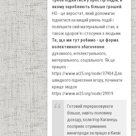
треба піднятися у простір подій, в
якому заробляють більше грошей.
НО - це аеростат, який допомагає
піднятися на вищий рівень подій і
поліпшити свій матеріальний стан, а
також здоров’я і стосунки з людьми.
Те, що ми тут робимо - це форма
колективного збагачення:
духовного, інтелектуального,
матеріального, соціального. Як це
працює -
https://www.ar25.org/node/37904 Для
швидкого піднесення вгору, починати
краще звідси:
https://www.ar25.org/node/29919
Готовий перераховувати
більше, навіть половину
доходу, коли Ігор Каганець
посприяє отриманню
винагороди за працю в Києві