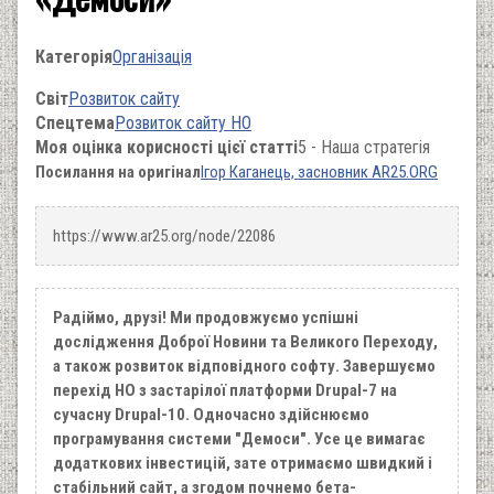
Категорія
Організація
Світ
Розвиток сайту
Спецтема
Розвиток сайту НО
Моя оцінка корисності цієї статті
5 - Наша стратегія
Посилання на оригінал
Ігор Каганець, засновник AR25.ORG
https://www.ar25.org/node/22086
Радіймо, друзі! Ми продовжуємо успішні
дослідження Доброї Новини та Великого Переходу,
а також розвиток відповідного софту. Завершуємо
перехід НО з застарілої платформи Drupal-7 на
сучасну Drupal-10. Одночасно здійснюємо
програмування системи "Демоси". Усе це вимагає
додаткових інвестицій, зате отримаємо швидкий і
стабільний сайт, а згодом почнемо бета-