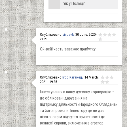
"як у Польщі"
Опубліковано
sinpavla
30 June, 2020 -
21:21
Ой-вей! честь заважає прибутку
Опубліковано
Ігор Каганець
14 March,
2021 - 19:25
Інвестування в нашу духовну корпорацію –
це обліковані дарування на
підтримку діяльності «Народного Оглядача»
та його проектів. Інвестору це не дає
нічого, окрім відчуття причетності до
великої справи, включення в егрегор