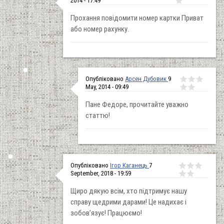
2014 - 17:49
Прохання повідомити номер картки Приват
або номер рахунку.
Опубліковано
Арсен Дубовик
9
May, 2014 - 09:49
Пане Федоре, прочитайте уважно
статтю!
Опубліковано
Ігор Каганець
7
September, 2018 - 19:59
Щиро дякую всім, хто підтримує нашу
справу щедрими дарами! Це надихає і
зобов’язує! Працюємо!