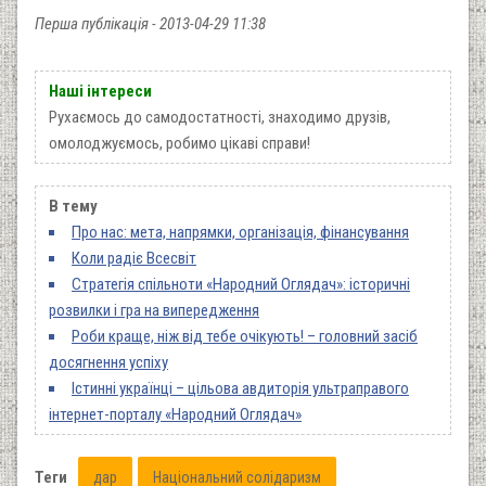
Перша публікація - 2013-04-29 11:38
Наші інтереси
Рухаємось до самодостатності, знаходимо друзів,
омолоджуємось, робимо цікаві справи!
В тему
Про нас: мета, напрямки, організація, фінансування
Коли радіє Всесвіт
Стратегія спільноти «Народний Оглядач»: історичні
розвилки і гра на випередження
Роби краще, ніж від тебе очікують! – головний засіб
досягнення успіху
Істинні українці – цільова авдиторія ультраправого
інтернет-порталу «Народний Оглядач»
Теги
дар
Національний солідаризм