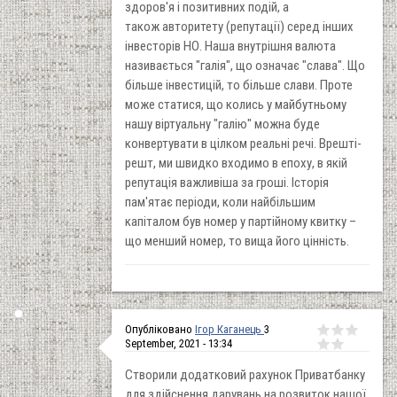
здоров'я і позитивних подій, а
також авторитету (репутації) серед інших
інвесторів НО. Наша внутрішня валюта
називається "галія", що означає "слава". Що
більше інвестицій, то більше слави. Проте
може статися, що колись у майбутньому
нашу віртуальну "галію" можна буде
конвертувати в цілком реальні речі. Врешті-
решт, ми швидко входимо в епоху, в якій
репутація важливіша за гроші. Історія
пам'ятає періоди, коли найбільшим
капіталом був номер у партійному квитку –
що менший номер, то вища його цінність.
Опубліковано
Ігор Каганець
3
September, 2021 - 13:34
Створили додатковий рахунок Приватбанку
для здійснення дарувань на розвиток нашої