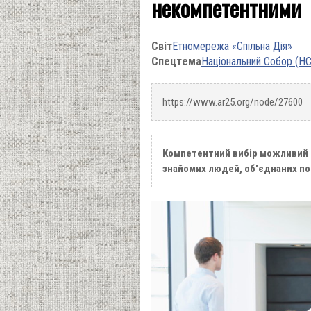
некомпетентними
Світ
Етномережа «Спільна Дія»
Спецтема
Національний Собор (НС
https://www.ar25.org/node/27600
Компетентний вибір можливий т
знайомих людей, об'єднаних по