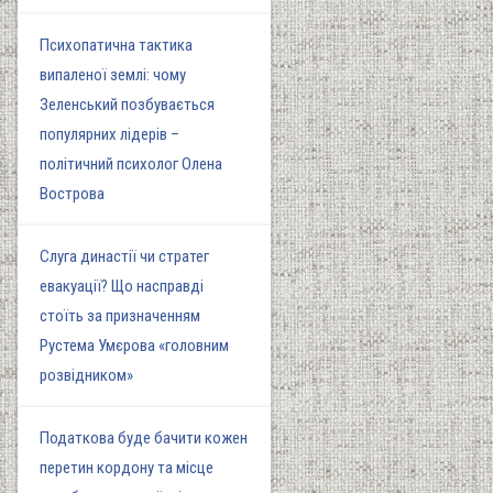
Психопатична тактика
випаленої землі: чому
Зеленський позбувається
популярних лідерів –
політичний психолог Олена
Вострова
Слуга династії чи стратег
евакуації? Що насправді
стоїть за призначенням
Рустема Умєрова «головним
розвідником»
Податкова буде бачити кожен
перетин кордону та місце