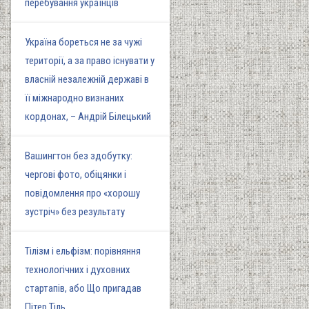
перебування українців
Україна бореться не за чужі
території, а за право існувати у
власній незалежній державі в
її міжнародно визнаних
кордонах, – Андрій Білецький
Вашингтон без здобутку:
чергові фото, обіцянки і
повідомлення про «хорошу
зустріч» без результату
Тілізм і ельфізм: порівняння
технологічних і духовних
стартапів, або Що пригадав
Пітер Тіль