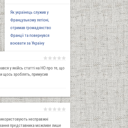
Як українець служив у
Французькому легіоні,
отримав громадянство
Франції та повернувся
воювати за Україну
вся у якійсь статті на НО про те, що
ми щось зроблять, примусив
о використовують несправжні
сування представника можливе лише