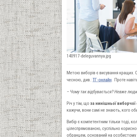
140917-deleguvannya.jpg
Метою виборів є висування кращих. 
чесною, див.:
ТГ-онлайн
. Проте навіт
– Чому так відбувається? Невже люди
Річ у тім, що
за нинішньої виборчої
кажучи, вони самі не знають, кого о
Вибір є компетентним тільки тоді, к
цілеспрямованою, суспільно корисною
обранцем, оснований на особистому 