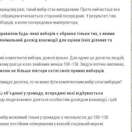
 кращому разі, такий вибір стає випадковим. Проте найчастіше все
і обранцем втискається сторонній посередник. У результаті такі
иборців, а волю посередника-маніпулятора.
авилом будь-яких виборів є обрання тільки тих, з якими
інімальний досвід взаємодії для оцінки їхніх ділових та
ві компетентні вибори, доволі вузьке. Для одних це десяток людей,
якому разі це коло знайомих менше 100–150. Звідси логічно випливає,
олю не більше півтори сотні своїх прямих виборців
.
вищує десятка, то чи може бути компетентним вибір сотні виборців?
ці
об’єднані у громаду, всередині якої відбувається
Тоді люди взаємно діляться особистим досвідом взаємодії, і цей
ибір можливий тільки у громадах з чисельністю до 100–150
них постійним спілкуванням у власній соціальній мережі.