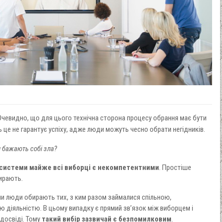
Очевидно, що для цього технічна сторона процесу обрання має бути
ь це не гарантує успіху, адже люди можуть чесно обрати негідників.
 бажають собі зла?
 системи майже всі виборці є некомпетентними
. Простіше
бирають.
оли люди обирають тих, з ким разом займалися спільною,
 діяльністю. В цьому випадку є прямий зв’язок між виборцем і
досвіді. Тому
такий вибір зазвичай є безпомилковим
.