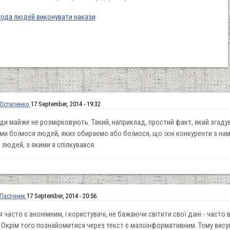
года людей виконувати накази
 Остапенко
17 September, 2014 - 19:32
ди майже не розмірковують. Такий, наприклад, простий факт, який згадува
ми боїмося людей, яких обираємо або боїмося, що їхні конкуренти з на
 людей, з якими я спілкувався.
 Пасічник
17 September, 2014 - 20:56
я часто є анонімним, і користувачі, не бажаючи світити свої дані - част
. Окрім того познайомитися через текст є малоінформативним. Тому ви