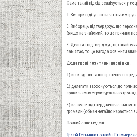
Саме такий підхід реалізується
у со
1. Вибори відбуваються тільки у гру
2. Виборець підтверджує, що персона
(якщо не знайомий, то це причина по
3. Делегат підтверджує, що знайомий
пам’ятає, то це нагода освіжити зна
Додаткові позитивні наслідки:
1) всі кадрові та інші рішення всере
2) делегати заохочуються до прямих 
правильному структуруванню громад
3) взаємне підтвердження знайомств
громади (обман негайно карається в
Повний опис моделі:
Третій Гетьманат онлайн: Етномереж