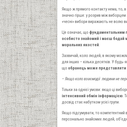
Якщо ж прямого контакту нема, то, в
значно гірше: у розрив між виборцем 
«чесні» вибори виражають не волю в
Це означає, що
фундаментальним пр
особисто знайомий і маєш бодай м
моральних якостей
.
Зазвичай, коло людей, в якому можли
для інших – кілька десятків. У будь-
що
обранець може представляти в
– Якщо коло взаємодії людини не пере
Тільки за однієї умови: якщо ці вибор
інтенсивний обмін інформацією
. 
досвід стає набутком усієї групи.
Якщо підсумувати, то компетентний в
персонально знайомих людей, об’єдна