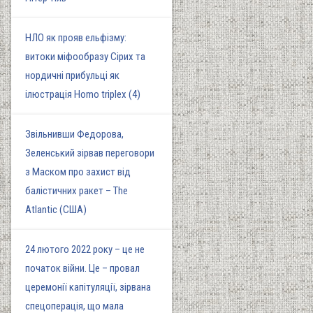
НЛО як прояв ельфізму:
витоки міфообразу Сірих та
нордичні прибульці як
ілюстрація Homo triplex (4)
Звільнивши Федорова,
Зеленський зірвав переговори
з Маском про захист від
балістичних ракет – The
Atlantic (США)
24 лютого 2022 року – це не
початок війни. Це – провал
церемонії капітуляції, зірвана
спецоперація, що мала