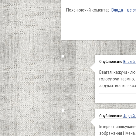
Пояснюючий коментар:
Влада – це з
Опубліковано
Віталій
Взагалі кажучи - лю
голосуючи таємно, 
задуматися кількох
Опубліковано
Андрій
Інтернет спілкуванн
зображення і імена