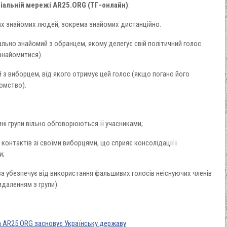
ціальній мережі
AR25.ORG (ТГ-онлайн)
:
пах знайомих людей, зокрема знайомих дистанційно.
льно знайомий з обранцем, якому делегує свій політичний голос
знайомитися).
 з виборцем, від якого отримує цей голос (якщо погано його
йомство).
дині групи вільно обговорюються її учасниками;
контактів зі своїми виборцями, що сприяє консолідації і
и;
а убезпечує від використання фальшивих голосів неіснуючих членів
идаленням з групи).
а AR25.ORG засновує Українську державу