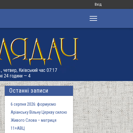
Меню
Вхід
облікового
запису
користувача
., четвер, Київський час 07:17
ні 24 години — 4
Останні записи
6 серпня 2026: формуємо
Аріанську Вільну Церкву силою
Живого Слова – матриця
11+АВЦ