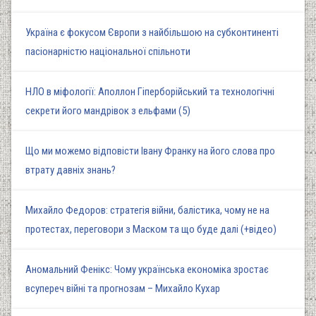
Україна є фокусом Європи з найбільшою на субконтиненті
пасіонарністю національної спільноти
НЛО в міфології: Аполлон Гіперборійський та технологічні
секрети його мандрівок з ельфами (5)
Що ми можемо відповісти Івану Франку на його слова про
втрату давніх знань?
Михайло Федоров: стратегія війни, балістика, чому не на
протестах, переговори з Маском та що буде далі (+відео)
Аномальний Фенікс: Чому українська економіка зростає
всупереч війні та прогнозам – Михайло Кухар