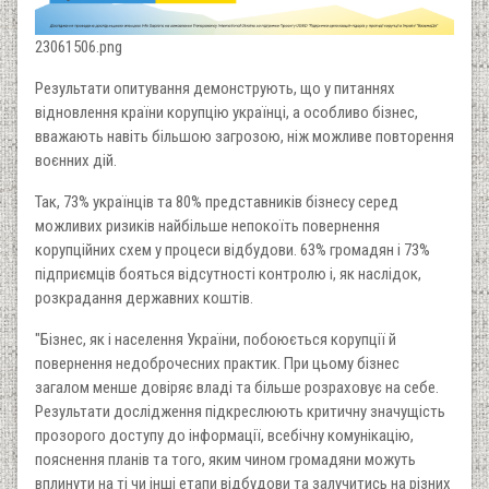
23061506.png
Результати опитування демонструють, що у питаннях
відновлення країни корупцію українці, а особливо бізнес,
вважають навіть більшою загрозою, ніж можливе повторення
воєнних дій.
Так, 73% українців та 80% представників бізнесу серед
можливих ризиків найбільше непокоїть повернення
корупційних схем у процеси відбудови. 63% громадян і 73%
підприємців бояться відсутності контролю і, як наслідок,
розкрадання державних коштів.
"Бізнес, як і населення України, побоюється корупції й
повернення недоброчесних практик. При цьому бізнес
загалом менше довіряє владі та більше розраховує на себе.
Результати дослідження підкреслюють критичну значущість
прозорого доступу до інформації, всебічну комунікацію,
пояснення планів та того, яким чином громадяни можуть
вплинути на ті чи інші етапи відбудови та залучитись на різних