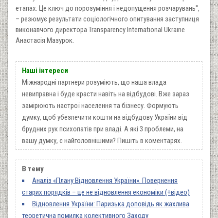
етапах. Це ключ до порозуміння і недопущення розчарувань",
– резюмує результати соціологічного опитування заступниця
виконавчого директора Transparency International Ukraine
Анастасія Мазурок.
Наші інтереси
Міжнародні партнери розуміють, що наша влада
невиправна і буде красти навіть на відбудові. Вже зараз
замірюють настрої населення та бізнесу. Формують
думку, щоб убезпечити кошти на відбудову України від
брудних рук психопатів при владі. А які 3 проблеми, на
вашу думку, є найголовнішими? Пишіть в коментарях.
В тему
Аналіз «Плану Відновлення України». Повернення
старих порядків – це не відновлення економіки (+відео)
Відновлення України: Паризька доповідь як жахлива
теоретична помилка колективного Заходу