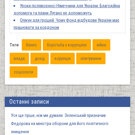
Уроки післявоєнної Німеччини для України. Благодійна
допомога та плани Лугано не допоможуть
Опікун для грошей. Чому Фонд відбудови України має
працювати за кордоном
Теги
бізнес
боротьба з корупцією
війна
влада
дохід
корупція
опитування
соціологія
Останні записи
Усе ще гірше, ніж ми думали: Зеленський призначив
Федорова на міністра оборони для його політичного
знищення