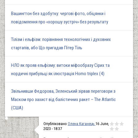
Вашингтон без здобутку: чергові фото, обіцянки і
повідомлення про «хорошу зустріч» без результату
Тілізм і ельфізм: порівняння технологічних і духовних
стартапів, або Що пригадав Пітер Тіль
НЛО як прояв ельфізму: витоки міфообразу Сірих та
нордичні прибульці як ілюстрація Homo triplex (4)
Звільнивши Федорова, Зеленський зірвав переговори з
Маском про захист від балістичних ракет – The Atlantic
(США)
Опубліковано
Олена Каганець
16 June,
2023 - 18:37