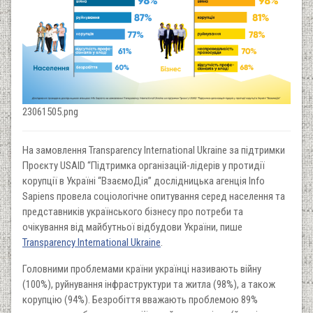
23061505.png
На замовлення Transparency International Ukraine за підтримки
Проєкту USAID “Підтримка організацій-лідерів у протидії
корупції в Україні “ВзаємоДія” дослідницька агенція Info
Sapiens провела соціологічне опитування серед населення та
представників українського бізнесу про потреби та
очікування від майбутньої відбудови України, пише
Transparency International Ukraine
.
Головними проблемами країни українці називають війну
(100%), руйнування інфраструктури та житла (98%), а також
корупцію (94%). Безробіття вважають проблемою 89%