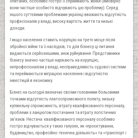
опитаних, особливо гостро її сприймають жінки (ймовірно
вони частіше особисто відчувають цю проблему). Серед
іншого суттєвими проблемами українці вважають відсутність
професіоналів у владі, високу вартість життя та низькі
доходи.
І якщо населення ставить корупцію на третє місце після
збройної війни та її наслідків, то для бізнесу ці питання
видаються серйознішими, аніж руйнування. Представники
бізнесу значно частіше нарікають на корупцію,
непрофесіоналізм у владі, несправедливість судової системи
та переймаються міграцією населення і відсутністю
інвестицій в економіку.
Бізнес на сьогодні визначає своїми головними больовими
точками відсутність платоспроможного попиту, низьку
купівельну спроможність, втрату кваліфікованого персоналу,
проблеми з ланцюгом постачання та втрату логістичних
зв’язків. Нестача кваліфікованого персоналу особливо
гостро відчувається у таких галузях, як «проєктування,
будівництво, професійно-технічна діяльність» та «транспорт і