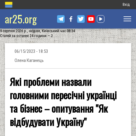
Меню
Вхід
ar25.org
обліков
запису
9 серпня 2026 р., неділя, Київський час 08:34
користу
Статей за останні 24 години — 2
06/15/2023 - 18:53
Олена Каганець
Які проблеми назвали
головними пересічні українці
та бізнес – опитування "Як
відбудувати Україну"