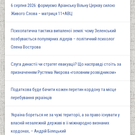
6 серпня 2026: формуємо Аріанську Вільну Церкву силою
Живого Слова – матриця 11+АВЦ
Психопатична тактика випаленої землі: чому Зеленський
позбувається популярних лідерів – політичний психолог
Олена Вострова
Слуга династії чи стратег евакуації? Що насправді стоїть за
призначенням Рустема Умєрова «головним розвідником»
Податкова буде бачити кожен перетин кордону та місце
перебування українців
Україна бореться не за чужі території, а за право існувати у
власній незалежній державі в її міжнародно визнаних
кордонах, – Андрій Білецький