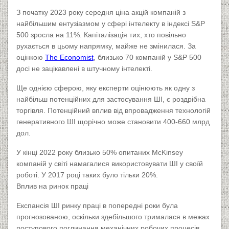
З початку 2023 року середня ціна акцій компаній з
найбільшим ентузіазмом у сфері інтелекту в індексі S&P
500 зросла на 11%. Капіталізація тих, хто повільно
рухається в цьому напрямку, майже не змінилася. За
оцінкою
The Economist
, близько 70 компаній у S&P 500
досі не зацікавлені в штучному інтелекті.
Ще однією сферою, яку експерти оцінюють як одну з
найбільш потенційних для застосування ШІ, є роздрібна
торгівля. Потенційний вплив від впровадження технологій
генеративного ШІ щорічно може становити 400-660 млрд
дол.
У кінці 2022 року близько 50% опитаних McKinsey
компаній у світі намагалися використовувати ШІ у своїй
роботі. У 2017 році таких було тільки 20%.
Вплив на ринок праці
Експансія ШІ ринку праці в попередні роки була
прогнозованою, оскільки здебільшого трималася в межах
поступового поглинання механічних робочих процесів.