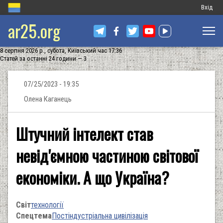
Меню
Вхід
ar25.org
обліков
запису
8 серпня 2026 р., субота, Київський час 17:36
користу
Статей за останні 24 години — 3
07/25/2023 - 19:35
Олена Каганець
Штучний інтелект став
невід'ємною частиною світової
економіки. А що Україна?
Світ
технології
Спецтема
Постіндустріальна цивілізація