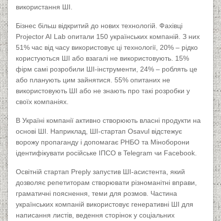
використання ШІ.
Бізнес більш відкритий до нових технологій. Фахівці
Projector AI Lab опитали 150 українських компаній. З них
51% час від часу використовує ці технології, 20% – рідко
користуються ШІ або взагалі не використовують. 15%
фірм самі розробили ШІ-інструменти, 24% – роблять це
або планують цим зайнятися. 55% опитаних не
використовують ШІ або не знають про такі розробки у
своїх компаніях.
В Україні компанії активно створюють власні продукти на
основі ШІ. Наприклад, ШІ-стартап Osavul відстежує
ворожу пропаганду і допомагає РНБО та Міноборони
ідентифікувати російське ІПСО в Telegram чи Facebook.
Освітній стартап Preply запустив ШІ-асистента, який
дозволяє репетиторам створювати різноманітні вправи,
граматичні пояснення, теми для розмов. Частина
українських компаній використовує генеративні ШІ для
написання листів, ведення сторінок у соціальних