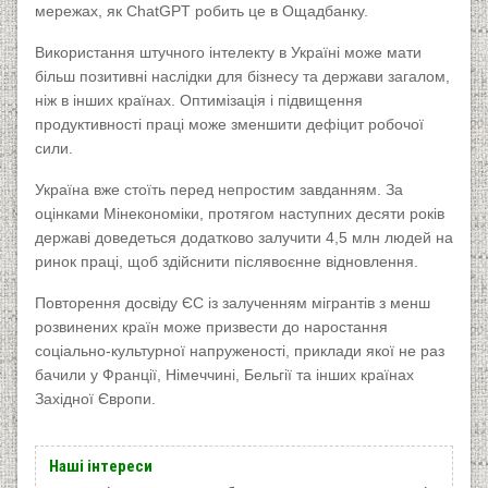
мережах, як ChatGPT робить це в Ощадбанку.
Використання штучного інтелекту в Україні може мати
більш позитивні наслідки для бізнесу та держави загалом,
ніж в інших країнах. Оптимізація і підвищення
продуктивності праці може зменшити дефіцит робочої
сили.
Україна вже стоїть перед непростим завданням. За
оцінками Мінекономіки, протягом наступних десяти років
державі доведеться додатково залучити 4,5 млн людей на
ринок праці, щоб здійснити післявоєнне відновлення.
Повторення досвіду ЄС із залученням мігрантів з менш
розвинених країн може призвести до наростання
соціально-культурної напруженості, приклади якої не раз
бачили у Франції, Німеччині, Бельгії та інших країнах
Західної Європи.
Наші інтереси