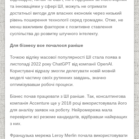
та інноваціями у сфері ШІ, можуть не отримати
достатньої вигоди для власних економік через низький
рівень поширення технології серед громадян. Отже, не
менш важливим фактором є позитивне ставлення
суспільства до розвитку штучного інтелекту.
Для бізнесу все почалося раніше
Точкою відліку масової популярності ШІ стала поява в
листопаді 2022 року ChatGPT від компанії OpenAI.
Користувачі відразу змогли делегувати новій мовній
моделі частину своїх рутинних завдань, значно
оптимізувавши робочі процеси.
Бізнес почав працювати з ШІ раніше. Так, консалтингова
компанія Accenture ще у 2018 році використовувала його
для аналізу заявок на роботу. Нейромережа мала
перевірити всі резюме кандидатів, відібравши найкращих
з них.
Французька мережа Leroy Merlin почала використовувати