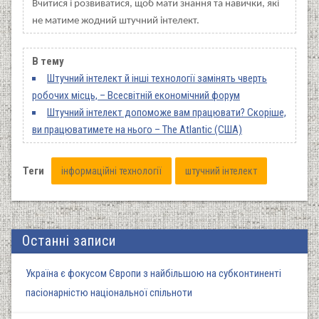
Вчитися і розвиватися, щоб мати знання та навички, які
не матиме жодний штучний інтелект.
В тему
Штучний інтелект й інші технології замінять чверть
робочих місць, – Всесвітній економічний форум
Штучний інтелект допоможе вам працювати? Скоріше,
ви працюватимете на нього – The Atlantic (США)
Теги
інформаційні технології
штучний інтелект
Останні записи
Україна є фокусом Європи з найбільшою на субконтиненті
пасіонарністю національної спільноти