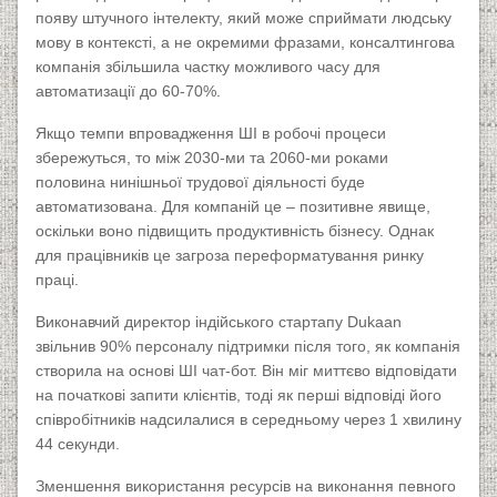
появу штучного інтелекту, який може сприймати людську
мову в контексті, а не окремими фразами, консалтингова
компанія збільшила частку можливого часу для
автоматизації до 60-70%.
Якщо темпи впровадження ШІ в робочі процеси
збережуться, то між 2030-ми та 2060-ми роками
половина нинішньої трудової діяльності буде
автоматизована. Для компаній це – позитивне явище,
оскільки воно підвищить продуктивність бізнесу. Однак
для працівників це загроза переформатування ринку
праці.
Виконавчий директор індійського стартапу Dukaan
звільнив 90% персоналу підтримки після того, як компанія
створила на основі ШІ чат-бот. Він міг миттєво відповідати
на початкові запити клієнтів, тоді як перші відповіді його
співробітників надсилалися в середньому через 1 хвилину
44 секунди.
Зменшення використання ресурсів на виконання певного