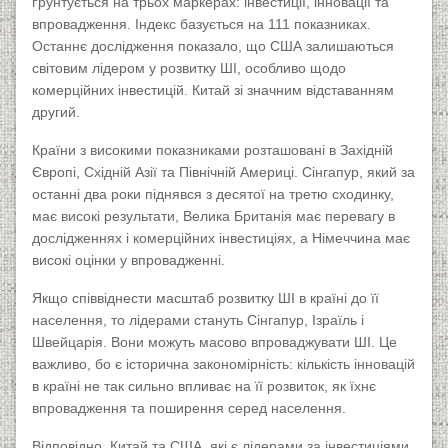
ґрунтується на трьох маркерах: інвестиції, інновації та
впровадження. Індекс базується на 111 показниках.
Останнє дослідження показало, що США залишаються
світовим лідером у розвитку ШІ, особливо щодо
комерційних інвестицій. Китай зі значним відставанням
другий.
К
раїни з високими показниками розташовані в Західній
Європі, Східній Азії та Північній Америці. Сінгапур, який за
останні два роки піднявся з десятої на третю сходинку,
має високі результати, Велика Британія має перевагу в
дослідженнях і комерційних інвестиціях, а Німеччина має
високі оцінки у впровадженні.
Якщо співвіднести масштаб розвитку ШІ в країні до її
населення, то лідерами стануть Сінгапур, Ізраїль і
Швейцарія. Вони можуть масово впроваджувати ШІ. Це
важливо, бо є історична закономірність: кількість інновацій
в країні не так сильно впливає на її розвиток, як їхнє
впровадження та поширення серед населення.
Відповідно, Китай та США, які є лідерами за інвестиціями