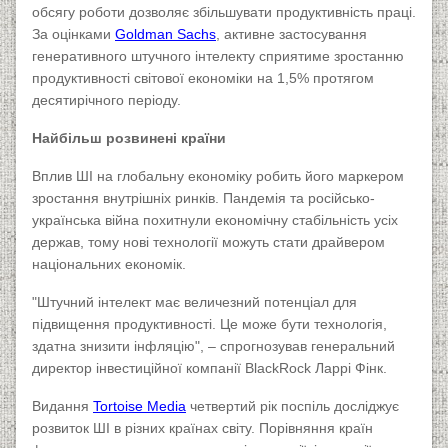
обсягу роботи дозволяє збільшувати продуктивність праці.
За оцінками
Goldman Sachs
, активне застосування
генеративного штучного інтелекту сприятиме зростанню
продуктивності світової економіки на 1,5% протягом
десятирічного періоду.
Найбільш розвинені країни
Вплив ШІ на глобальну економіку робить його маркером
зростання внутрішніх ринків. Пандемія та російсько-
українська війна похитнули економічну стабільність усіх
держав, тому нові технології можуть стати драйвером
національних економік.
"Штучний інтелект має величезний потенціал для
підвищення продуктивності. Це може бути технологія,
здатна знизити інфляцію", – спрогнозував генеральний
директор інвестиційної компанії BlackRock Ларрі Фінк.
Видання
Tortoise Media
четвертий рік поспіль досліджує
розвиток ШІ в різних країнах світу. Порівняння країн