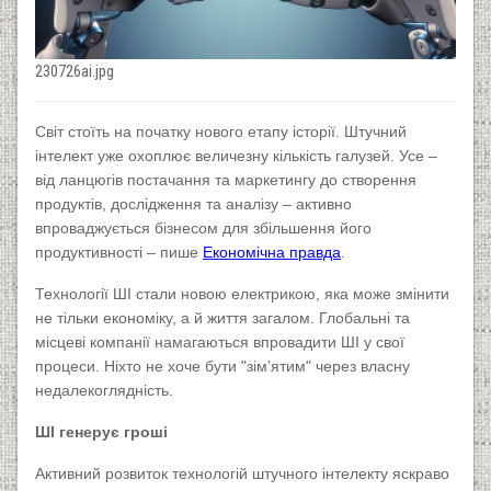
230726ai.jpg
Cвіт стоїть на початку нового етапу історії. Штучний
інтелект уже охоплює величезну кількість галузей. Усе –
від ланцюгів постачання та маркетингу до створення
продуктів, дослідження та аналізу – активно
впроваджується бізнесом для збільшення його
продуктивності – пише
Економічна правда
.
Технології ШІ стали новою електрикою, яка може змінити
не тільки економіку, а й життя загалом. Глобальні та
місцеві компанії намагаються впровадити ШІ у свої
процеси. Ніхто не хоче бути "зімʼятим" через власну
недалекоглядність.
ШІ генерує гроші
Активний розвиток технологій штучного інтелекту яскраво