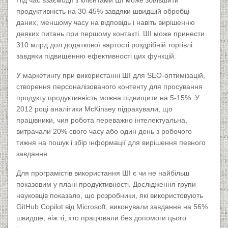
Під час взаємодії з клієнтами ШІ може збільшити
продуктивність на 30-45% завдяки швидшій обробці
даних, меншому часу на відповідь і навіть вирішенню
деяких питань при першому контакті. ШІ може принести
310 млрд дол додаткової вартості роздрібній торгівлі
завдяки підвищенню ефективності цих функцій.
У маркетингу при використанні ШІ для SEO-оптимізацій,
створення персоналізованого контенту для просування
продукту продуктивність можна підвищити на 5-15%. У
2012 році аналітики McKinsey підрахували, що
працівники, чия робота переважно інтелектуальна,
витрачали 20% свого часу або один день з робочого
тижня на пошук і збір інформації для вирішення певного
завдання.
Для програмістів використання ШІ є чи не найбільш
показовим у плані продуктивності. Дослідження групи
науковців показало, що розробники, які використовують
GitHub Copilot від Microsoft, виконували завдання на 56%
швидше, ніж ті, хто працювали без допомоги цього