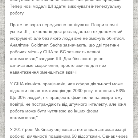
Тепер нові моделі ШІ здатні виконувати інтелектуальну
роботу.
Проте не варто передчасно панікувати. Попри значні
успіхи ШІ, технологія досі розглядається як допоміжний
інструмент, але без якого люди вже не зможуть обійтися.
Аналітики Goldman Sachs зазначають, що дві третини
робочих місць у США та ЄС зазнають певної
автоматизації завдяки ШІ. Для більшості це не
означатиме скорочення, просто звичне для них
навантаження зменшиться вдвічі.
У США кількість працівників, чия сфера діяльності може
підпасти під автоматизацію до 2030 року, становить 63%.
Ще 30% людей, які працюють фізично чи на відкритому
повітрі, не постраждають від штучного інтелекту, але їхня
робота може бути чутливою до інших форм
автоматизації.
У 2017 році McKinsey оцінювала потенціал автоматизації
робочої діяльності працівника 50 відсотками. Однак через