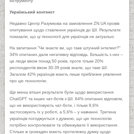
інструменту.
Український контекст
Недавно Центр Разумкова на замовлення ZN.UA провів
опитування щодо ставлення українців до ШІ. Результати
показали, що ці технології для українців не актуальні.
На запитання "Чи знаєте ви, що таке штучний інтелект?"
34% опитаних дали негативну відповідь. Більшість з них –
це люди віком понад 50 років, проте тільки 20%
респондентів віком 30-39 років знали, що таке ШІ.
Загалом 42% українців мають лише приблизне уявлення
про цю технологію.
Ще менш втішні результати були щодо використання
ChatGPT та інших чат-ботів з ШІ. 64% опитаних відповіли,
що не використовують чат-боти, і тільки 8,6%
застосовують їх у роботі, а 5,6% – у навчанні. Третина
українців погоджується з думкою, що цю технологію
потрібно контролювати та обмежувати її використання.
Стільки ж громадян мають протилежну думку щодо