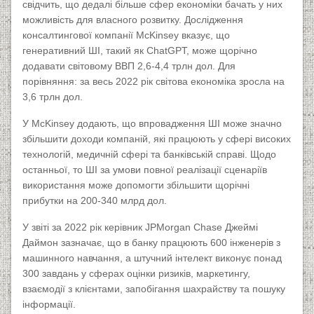
свідчить, що дедалі більше сфер економіки бачать у них
можливість для власного розвитку. Дослідження
консалтингової компанії McKinsey вказує, що
генеративний ШІ, такий як ChatGPT, може щорічно
додавати світовому ВВП 2,6-4,4 трлн дол. Для
порівняння: за весь 2022 рік світова економіка зросла на
3,6 трлн дол.
У McKinsey додають, що впровадження ШІ може значно
збільшити доходи компаній, які працюють у сфері високих
технологій, медичній сфері та банківській справі. Щодо
останньої, то ШІ за умови повної реалізації сценаріїв
використання може допомогти збільшити щорічні
прибутки на 200-340 млрд дол.
У звіті за 2022 рік керівник JPMorgan Chase Джеймі
Даймон зазначає, що в банку працюють 600 інженерів з
машинного навчання, а штучний інтелект виконує понад
300 завдань у сферах оцінки ризиків, маркетингу,
взаємодії з клієнтами, запобігання шахрайству та пошуку
інформації.