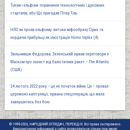
Тілізм і ельфізм: порівняння технологічних і духовних
стартапів, або Що пригадав Пітер Тіль
НЛО як прояв ельфізму: витоки міфообразу Сірих та
нордичні прибульці як ілюстрація Homo triplex (4)
Звільнивши Федорова, Зеленський зірвав переговори з
Маском про захист від балістичних ракет – The Atlantic
(США)
24 лютого 2022 року – це не початок війни. Це – провал
церемонії капітуляції, зірвана спецоперація, що мала
завершитись без бою
© 1999-2026, НАРОДНИЙ ОГЛЯДАЧ, ПЕРЕХІД-IV. Всі права застережено.
Використання інформації з сайту дозволяється тільки при умові