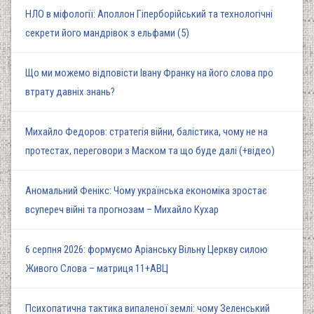
НЛО в міфології: Аполлон Гіперборійський та технологічні
секрети його мандрівок з ельфами (5)
Що ми можемо відповісти Івану Франку на його слова про
втрату давніх знань?
Михайло Федоров: стратегія війни, балістика, чому не на
протестах, переговори з Маском та що буде далі (+відео)
Аномальний Фенікс: Чому українська економіка зростає
всупереч війні та прогнозам – Михайло Кухар
6 серпня 2026: формуємо Аріанську Вільну Церкву силою
Живого Слова – матриця 11+АВЦ
Психопатична тактика випаленої землі: чому Зеленський