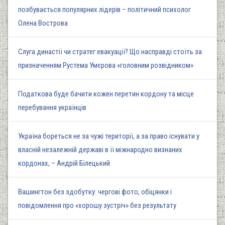
позбувається популярних лідерів – політичний психолог
Олена Вострова
Слуга династії чи стратег евакуації? Що насправді стоїть за
призначенням Рустема Умєрова «головним розвідником»
Податкова буде бачити кожен перетин кордону та місце
перебування українців
Україна бореться не за чужі території, а за право існувати у
власній незалежній державі в її міжнародно визнаних
кордонах, – Андрій Білецький
Вашингтон без здобутку: чергові фото, обіцянки і
повідомлення про «хорошу зустріч» без результату