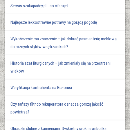
Serwis szukajradcy.pl - co oferuje?
Najlepsze lekkostrawne potrawy na gorącą pogodę
Wykończenie ma znaczenie – jak dobrać pasmanterię meblową
do różnych stylów wnętrzarskich?
Historia szat liturgicznych – jak zmieniały się na przestrzeni
wieków
Weryfikacja kontrahenta na Białorusi
Czy tańszy filtr do rekuperatora oznacza gorszą jakość
powietrza?
Obrączki ślubne z kamieniami: Dyskretny urok i symbolika