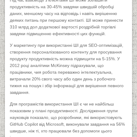
Під час взаємодії з клієнтами ШІ може збільшити
продуктивність на 30-45% завдяки швидшій обробці
даних, меншому часу на відповідь і навіть вирішенню
деяких питань при першому контакті. ШІ може принести
310 млрд дол додаткової вартості роздрібній торгівлі
завдяки підвищенню ефективності цих функцій.
У маркетингу при використанні ШІ для SEO-оптимізацій,
створення персоналізованого контенту для просування
продукту продуктивність можна підвищити на 5-15%. У
2012 році аналітики McKinsey підрахували, що
працівники, чия робота переважно інтелектуальна,
витрачали 20% свого часу або один день з робочого
тижня на пошук і збір інформації для вирішення певного
завдання.
Для програмістів використання ШІ є чи не найбільш
показовим у плані продуктивності. Дослідження групи
науковців показало, що розробники, які використовують
GitHub Copilot від Microsoft, виконували завдання на 56%
швидше, ніж ті, хто працювали без допомоги цього