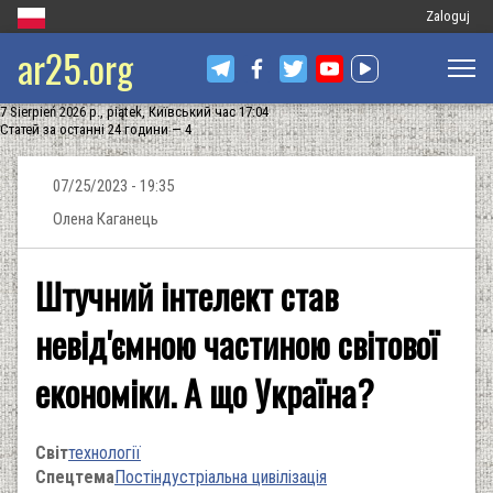
Меню
Zaloguj
ar25.org
облікового
запису
7 Sierpień 2026 р., piątek, Київський час 17:04
користувач
Статей за останні 24 години — 4
07/25/2023 - 19:35
Олена Каганець
Штучний інтелект став
невід'ємною частиною світової
економіки. А що Україна?
Світ
технології
Спецтема
Постіндустріальна цивілізація