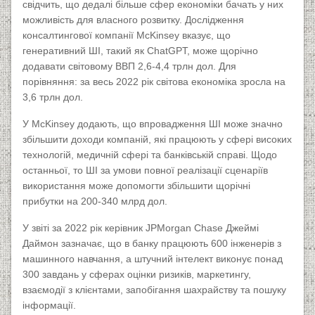
свідчить, що дедалі більше сфер економіки бачать у них
можливість для власного розвитку. Дослідження
консалтингової компанії McKinsey вказує, що
генеративний ШІ, такий як ChatGPT, може щорічно
додавати світовому ВВП 2,6-4,4 трлн дол. Для
порівняння: за весь 2022 рік світова економіка зросла на
3,6 трлн дол.
У McKinsey додають, що впровадження ШІ може значно
збільшити доходи компаній, які працюють у сфері високих
технологій, медичній сфері та банківській справі. Щодо
останньої, то ШІ за умови повної реалізації сценаріїв
використання може допомогти збільшити щорічні
прибутки на 200-340 млрд дол.
У звіті за 2022 рік керівник JPMorgan Chase Джеймі
Даймон зазначає, що в банку працюють 600 інженерів з
машинного навчання, а штучний інтелект виконує понад
300 завдань у сферах оцінки ризиків, маркетингу,
взаємодії з клієнтами, запобігання шахрайству та пошуку
інформації.