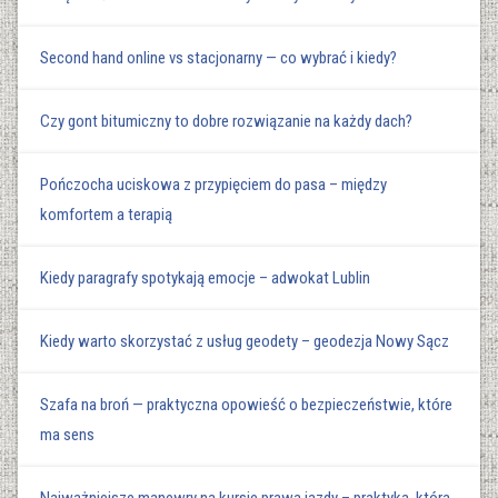
Second hand online vs stacjonarny — co wybrać i kiedy?
Czy gont bitumiczny to dobre rozwiązanie na każdy dach?
Pończocha uciskowa z przypięciem do pasa – między
komfortem a terapią
Kiedy paragrafy spotykają emocje – adwokat Lublin
Kiedy warto skorzystać z usług geodety – geodezja Nowy Sącz
Szafa na broń — praktyczna opowieść o bezpieczeństwie, które
ma sens