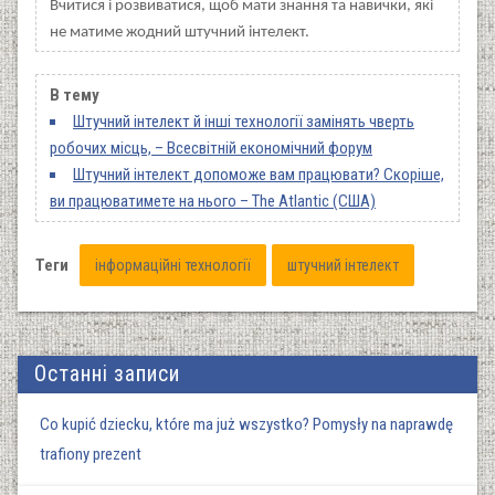
Вчитися і розвиватися, щоб мати знання та навички, які
не матиме жодний штучний інтелект.
В тему
Штучний інтелект й інші технології замінять чверть
робочих місць, – Всесвітній економічний форум
Штучний інтелект допоможе вам працювати? Скоріше,
ви працюватимете на нього – The Atlantic (США)
Теги
інформаційні технології
штучний інтелект
Останні записи
Co kupić dziecku, które ma już wszystko? Pomysły na naprawdę
trafiony prezent