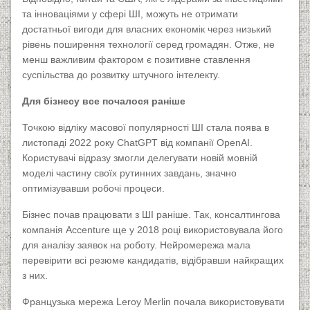
та інноваціями у сфері ШІ, можуть не отримати
достатньої вигоди для власних економік через низький
рівень поширення технології серед громадян. Отже, не
менш важливим фактором є позитивне ставлення
суспільства до розвитку штучного інтелекту.
Для бізнесу все почалося раніше
Точкою відліку масової популярності ШІ стала поява в
листопаді 2022 року ChatGPT від компанії OpenAI.
Користувачі відразу змогли делегувати новій мовній
моделі частину своїх рутинних завдань, значно
оптимізувавши робочі процеси.
Бізнес почав працювати з ШІ раніше. Так, консалтингова
компанія Accenture ще у 2018 році використовувала його
для аналізу заявок на роботу. Нейромережа мала
перевірити всі резюме кандидатів, відібравши найкращих
з них.
Французька мережа Leroy Merlin почала використовувати