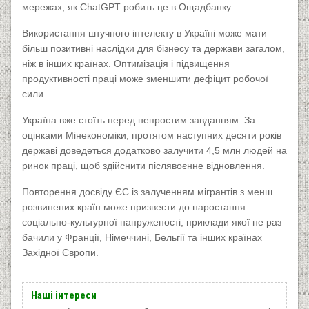
мережах, як ChatGPT робить це в Ощадбанку.
Використання штучного інтелекту в Україні може мати
більш позитивні наслідки для бізнесу та держави загалом,
ніж в інших країнах. Оптимізація і підвищення
продуктивності праці може зменшити дефіцит робочої
сили.
Україна вже стоїть перед непростим завданням. За
оцінками Мінекономіки, протягом наступних десяти років
державі доведеться додатково залучити 4,5 млн людей на
ринок праці, щоб здійснити післявоєнне відновлення.
Повторення досвіду ЄС із залученням мігрантів з менш
розвинених країн може призвести до наростання
соціально-культурної напруженості, приклади якої не раз
бачили у Франції, Німеччині, Бельгії та інших країнах
Західної Європи.
Наші інтереси