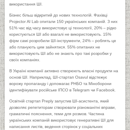
використання ШІ.
Бізнес більш відкритий до нових технологій. Фахівці
Projector AI Lab опитали 150 українських компаній. З них
51% час від часу використовує ці технології, 20% – рідко
користуються ШІ або взагалі не використовують. 15%
фірм самі розробили ШІ-інструменти, 24% – роблять це
або планують цим зайнятися. 55% опитаних не
використовують ШІ або не знають про такі розробки у
своїх компаніях.
В Україні компанії активно створюють власні продукти на
основі ШІ. Наприклад, ШІ-стартап Osavul відстежує
ворожу пропаганду і допомагає РНБО та Міноборони
ідентифікувати російське ІПСО в Telegram чи Facebook.
Освітній стартап Preply запустив ШІ-асистента, який
дозволяє репетиторам створювати різноманітні вправи,
граматичні пояснення, теми для розмов. Частина
українських компаній використовує генеративні ШІ для
написання листів, ведення сторінок у соціальних