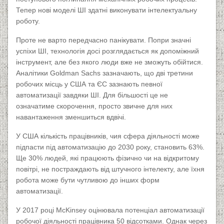
Тепер нові моделі ШІ здатні виконувати інтелектуальну
роботу.
Проте не варто передчасно панікувати. Попри значні
успіхи ШІ, технологія досі розглядається як допоміжний
інструмент, але без якого люди вже не зможуть обійтися.
Аналітики Goldman Sachs зазначають, що дві третини
робочих місць у США та ЄС зазнають певної
автоматизації завдяки ШІ. Для більшості це не
означатиме скорочення, просто звичне для них
навантаження зменшиться вдвічі.
У США кількість працівників, чия сфера діяльності може
підпасти під автоматизацію до 2030 року, становить 63%.
Ще 30% людей, які працюють фізично чи на відкритому
повітрі, не постраждають від штучного інтелекту, але їхня
робота може бути чутливою до інших форм
автоматизації.
У 2017 році McKinsey оцінювала потенціал автоматизації
робочої діяльності працівника 50 відсотками. Однак через