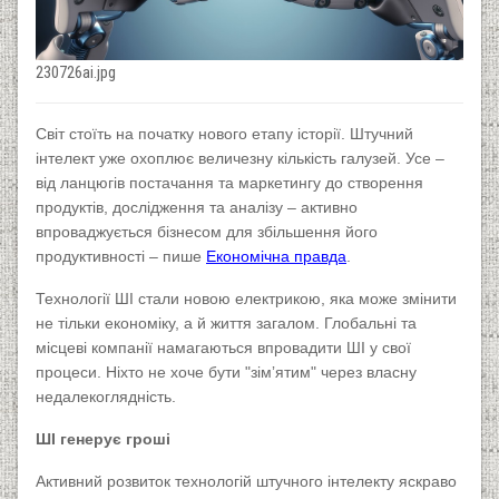
230726ai.jpg
Cвіт стоїть на початку нового етапу історії. Штучний
інтелект уже охоплює величезну кількість галузей. Усе –
від ланцюгів постачання та маркетингу до створення
продуктів, дослідження та аналізу – активно
впроваджується бізнесом для збільшення його
продуктивності – пише
Економічна правда
.
Технології ШІ стали новою електрикою, яка може змінити
не тільки економіку, а й життя загалом. Глобальні та
місцеві компанії намагаються впровадити ШІ у свої
процеси. Ніхто не хоче бути "зімʼятим" через власну
недалекоглядність.
ШІ генерує гроші
Активний розвиток технологій штучного інтелекту яскраво