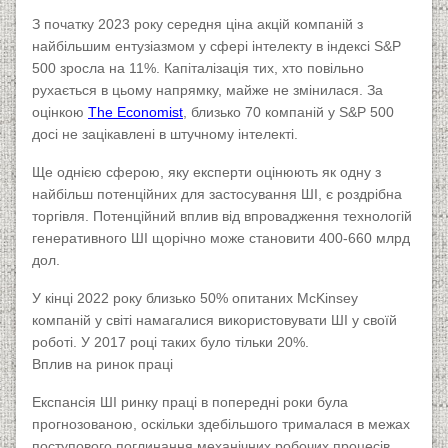
З початку 2023 року середня ціна акцій компаній з
найбільшим ентузіазмом у сфері інтелекту в індексі S&P
500 зросла на 11%. Капіталізація тих, хто повільно
рухається в цьому напрямку, майже не змінилася. За
оцінкою
The Economist
, близько 70 компаній у S&P 500
досі не зацікавлені в штучному інтелекті.
Ще однією сферою, яку експерти оцінюють як одну з
найбільш потенційних для застосування ШІ, є роздрібна
торгівля. Потенційний вплив від впровадження технологій
генеративного ШІ щорічно може становити 400-660 млрд
дол.
У кінці 2022 року близько 50% опитаних McKinsey
компаній у світі намагалися використовувати ШІ у своїй
роботі. У 2017 році таких було тільки 20%.
Вплив на ринок праці
Експансія ШІ ринку праці в попередні роки була
прогнозованою, оскільки здебільшого трималася в межах
поступового поглинання механічних робочих процесів.