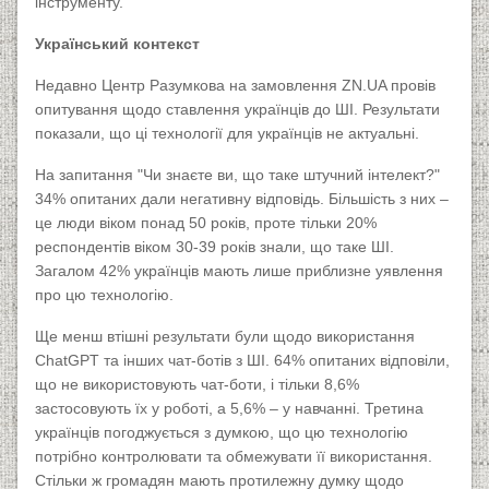
інструменту.
Український контекст
Недавно Центр Разумкова на замовлення ZN.UA провів
опитування щодо ставлення українців до ШІ. Результати
показали, що ці технології для українців не актуальні.
На запитання "Чи знаєте ви, що таке штучний інтелект?"
34% опитаних дали негативну відповідь. Більшість з них –
це люди віком понад 50 років, проте тільки 20%
респондентів віком 30-39 років знали, що таке ШІ.
Загалом 42% українців мають лише приблизне уявлення
про цю технологію.
Ще менш втішні результати були щодо використання
ChatGPT та інших чат-ботів з ШІ. 64% опитаних відповіли,
що не використовують чат-боти, і тільки 8,6%
застосовують їх у роботі, а 5,6% – у навчанні. Третина
українців погоджується з думкою, що цю технологію
потрібно контролювати та обмежувати її використання.
Стільки ж громадян мають протилежну думку щодо