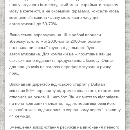
появу штучного інтелекту, який може сприймати людську
мову в контексті, а не окремими фразами, консалтингова
компанія збільшила частку можливого часу для
автоматизації до 60-70%.
Якщо темпи впровадження ШІ в робочі процеси
збережуться, то між 2030-ми та 2060-ми роками
половина нинішньої трудової діяльності буде
автоматизована. Для компаній це – позитивне явище,
оскільки воно підвищить продуктивність бізнесу. Однак
для працівників це загроза переформатування ринку
праці.
Виконавчий директор індійського стартапу Dukaan
звільнив 90% персоналу підтримки після того, як компанія
створила на основі ШІ чат-бот. Він міг миттєво відповідати
на початкові запити клієнтів, тоді як перші відповіді його
співробітників надсилалися в середньому через 1 хвилину
44 секунди.
Зменшення використання ресурсів на виконання певного