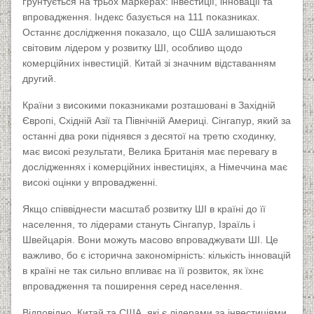
ґрунтується на трьох маркерах: інвестиції, інновації та
впровадження. Індекс базується на 111 показниках.
Останнє дослідження показало, що США залишаються
світовим лідером у розвитку ШІ, особливо щодо
комерційних інвестицій. Китай зі значним відставанням
другий.
К
раїни з високими показниками розташовані в Західній
Європі, Східній Азії та Північній Америці. Сінгапур, який за
останні два роки піднявся з десятої на третю сходинку,
має високі результати, Велика Британія має перевагу в
дослідженнях і комерційних інвестиціях, а Німеччина має
високі оцінки у впровадженні.
Якщо співвіднести масштаб розвитку ШІ в країні до її
населення, то лідерами стануть Сінгапур, Ізраїль і
Швейцарія. Вони можуть масово впроваджувати ШІ. Це
важливо, бо є історична закономірність: кількість інновацій
в країні не так сильно впливає на її розвиток, як їхнє
впровадження та поширення серед населення.
Відповідно, Китай та США, які є лідерами за інвестиціями