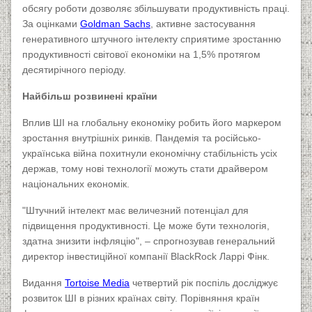
обсягу роботи дозволяє збільшувати продуктивність праці.
За оцінками
Goldman Sachs
, активне застосування
генеративного штучного інтелекту сприятиме зростанню
продуктивності світової економіки на 1,5% протягом
десятирічного періоду.
Найбільш розвинені країни
Вплив ШІ на глобальну економіку робить його маркером
зростання внутрішніх ринків. Пандемія та російсько-
українська війна похитнули економічну стабільність усіх
держав, тому нові технології можуть стати драйвером
національних економік.
"Штучний інтелект має величезний потенціал для
підвищення продуктивності. Це може бути технологія,
здатна знизити інфляцію", – спрогнозував генеральний
директор інвестиційної компанії BlackRock Ларрі Фінк.
Видання
Tortoise Media
четвертий рік поспіль досліджує
розвиток ШІ в різних країнах світу. Порівняння країн