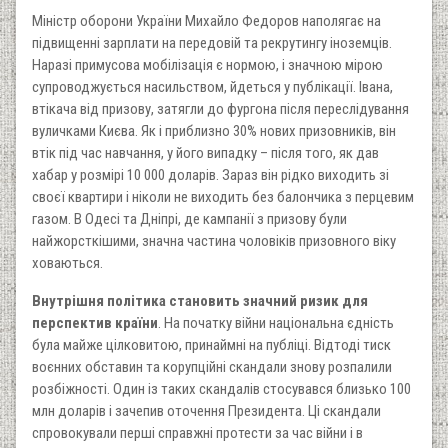
Міністр оборони України Михайло Федоров наполягає на
підвищенні зарплати на передовій та рекрутингу іноземців.
Наразі примусова мобілізація є нормою, і значною мірою
супроводжується насильством, йдеться у публікації. Івана,
втікача від призову, затягли до фургона після переслідування
вуличками Києва. Як і приблизно 30% нових призовників, він
втік під час навчання, у його випадку – після того, як дав
хабар у розмірі 10 000 доларів. Зараз він рідко виходить зі
своєї квартири і ніколи не виходить без балончика з перцевим
газом. В Одесі та Дніпрі, де кампанії з призову були
найжорсткішими, значна частина чоловіків призовного віку
ховаються.
Внутрішня політика становить значний ризик для
перспектив країни
. На початку війни національна єдність
була майже цілковитою, принаймні на публіці. Відтоді тиск
воєнних обставин та корупційні скандали знову розпалили
розбіжності. Один із таких скандалів стосувався близько 100
млн доларів і зачепив оточення Президента. Ці скандали
спровокували перші справжні протести за час війни і в