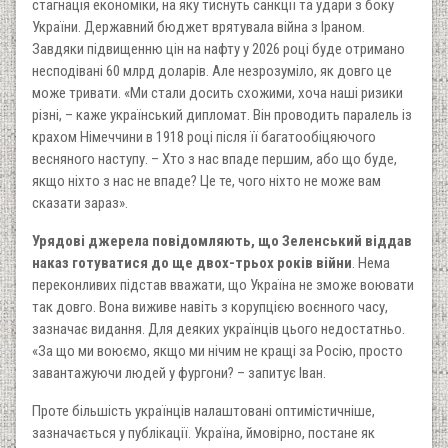
стагнація економіки, на яку тиснуть санкції та удари з боку
України. Державний бюджет врятувала війна з Іраном.
Завдяки підвищенню цін на нафту у 2026 році буде отримано
несподівані 60 млрд доларів. Але незрозуміло, як довго це
може тривати. «Ми стали досить схожими, хоча наші ризики
різні, – каже український дипломат. Він проводить паралель із
крахом Німеччини в 1918 році після її багатообіцяючого
весняного наступу. – Хто з нас впаде першим, або що буде,
якщо ніхто з нас не впаде? Це те, чого ніхто не може вам
сказати зараз».
Урядові джерела повідомляють, що Зеленський віддав
наказ готуватися до ще двох-трьох років війни
. Нема
переконливих підстав вважати, що Україна не зможе воювати
так довго. Вона виживе навіть з корупцією воєнного часу,
зазначає видання. Для деяких українців цього недостатньо.
«За що ми воюємо, якщо ми нічим не кращі за Росію, просто
завантажуючи людей у фургони? – запитує Іван.
Проте більшість українців налаштовані оптимістичніше,
зазначається у публікації. Україна, ймовірно, постане як