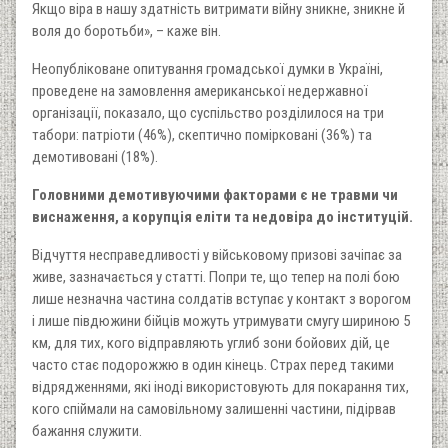
Якщо віра в нашу здатність витримати війну зникне, зникне й
воля до боротьби», – каже він.
Неопубліковане опитування громадської думки в Україні,
проведене на замовлення американської недержавної
організації, показало, що суспільство розділилося на три
табори: патріоти (46%), скептично помірковані (36%) та
демотивовані (18%).
Головними демотивуючими факторами є не травми чи
виснаження, а корупція еліти та недовіра до інституцій.
Відчуття несправедливості у військовому призові зачіпає за
живе, зазначається у статті. Попри те, що тепер на полі бою
лише незначна частина солдатів вступає у контакт з ворогом
і лише півдюжини бійців можуть утримувати смугу шириною 5
км, для тих, кого відправляють углиб зони бойових дій, це
часто стає подорожжю в один кінець. Страх перед такими
відрядженнями, які іноді використовують для покарання тих,
кого спіймали на самовільному залишенні частини, підірвав
бажання служити.