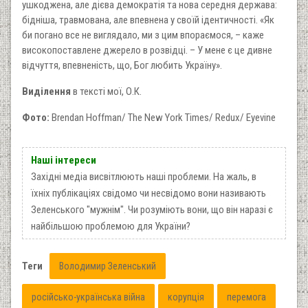
ушкоджена, але дієва демократія та нова середня держава:
бідніша, травмована, але впевнена у своїй ідентичності. «Як
би погано все не виглядало, ми з цим впораємося, – каже
високопоставлене джерело в розвідці. – У мене є це дивне
відчуття, впевненість, що, Бог любить Україну».
Виділення
в тексті мої, О.К.
Фото:
Brendan Hoffman/ The New York Times/ Redux/ Eyevine
Наші інтереси
Західні медіа висвітлюють наші проблеми. На жаль, в
їхніх публікаціях свідомо чи несвідомо вони називають
Зеленського "мужнім". Чи розуміють вони, що він наразі є
найбільшою проблемою для України?
Теги
Володимир Зеленський
російсько-українська війна
корупція
перемога