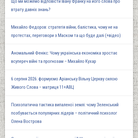
Що ми можемо відповісти Івану Франку на його слова про
втрату давніх знань?
Михайло Федоров: стратегія війни, балістика, чому не на
протестах, переговори з Маском та що буде далі (+відео)
Аномальний Фенікс: Чому українська економіка зростає
всупереч війні та прогнозам – Михайло Кухар
6 серпня 2026: формуємо Аріанську Вільну Церкву силою
Живого Слова – матриця 11+АВЦ
Психопатична тактика випаленої землі: чому Зеленський
позбувається популярних лідерів – політичний психолог
Олена Вострова