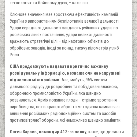
технологіях та бойовому дусі», – каже він.
Ключове значення має зростаюча ефективність кампаній
України з використанням безпілотників великої дальності.
Удари середньої дальності завдають руйнівних ударів по
російських лініях постачання; удари великої дальності
вражають стратегічні цілі – від нафтових об’єктів до
збройових заводів, іноді за понад тисячу кілометрів углиб
Росії.
США продовжують надавати критично важливу
розвідувальну інформацію, незважаючи на напружені
відносини між країнами.
Але, мабуть, 95% систем
дальнього радіусу дії розроблені та побудовані власною,
оборонною промисловістю України, яка швидко
розвивається. Армія пожинає плоди – стрімке зростання
виробництва, потік кращої зброї та методична кампанія зі
знищення російських радіолокаційних систем та засобів
протиповітряної оборони, які неможливо швидко замінити.
Євген Карась, командир 413-го полку
, каже, що досягати