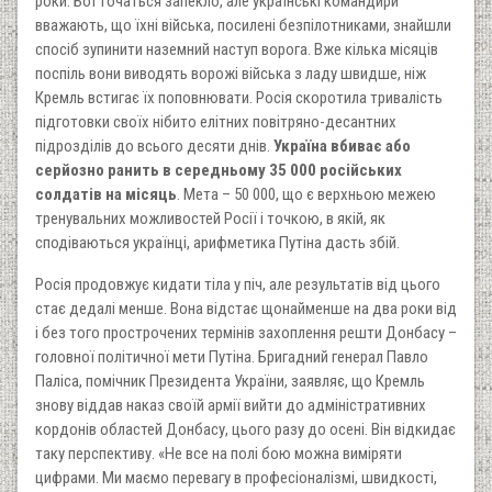
роки. Бої точаться запекло, але українські командири
вважають, що їхні війська, посилені безпілотниками, знайшли
спосіб зупинити наземний наступ ворога. Вже кілька місяців
поспіль вони виводять ворожі війська з ладу швидше, ніж
Кремль встигає їх поповнювати. Росія скоротила тривалість
підготовки своїх нібито елітних повітряно-десантних
підрозділів до всього десяти днів.
Україна вбиває або
серйозно ранить в середньому 35 000 російських
солдатів на місяць
. Мета – 50 000, що є верхньою межею
тренувальних можливостей Росії і точкою, в якій, як
сподіваються українці, арифметика Путіна дасть збій.
Росія продовжує кидати тіла у піч, але результатів від цього
стає дедалі менше. Вона відстає щонайменше на два роки від
і без того прострочених термінів захоплення решти Донбасу –
головної політичної мети Путіна. Бригадний генерал Павло
Паліса, помічник Президента України, заявляє, що Кремль
знову віддав наказ своїй армії вийти до адміністративних
кордонів областей Донбасу, цього разу до осені. Він відкидає
таку перспективу. «Не все на полі бою можна виміряти
цифрами. Ми маємо перевагу в професіоналізмі, швидкості,