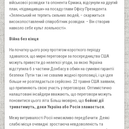
військової розвідки та опонента Єрмака, відсунули на другий
план, «підвищивши» на посаду глави Офісу Президента.
«Зеленський не терпить сильних людей, – скаржиться
високопоставлений співробітник розвідки. – Він створив
навколо себе культ лояльності».
Війна без кінця
На початку цього року протягом короткого періоду
здавалося, що мирні переговори за посередництва США
можуть привести до нелегкої угоди, за якою Україна
відступила б з частини Донбасу в обмін на сумнівні гарантії
безпеки. Путін так і не схвалив жодної пропозиції, і ця ідея
більше не розглядається серйозно. 22 травня США заявили,
що припиняють свою участь у переговорах. Оптимістично
налаштовані інсайдери вважають, що переговори можуть
поновитися цього літа. Більш імовірно, що
бойові дії
триватимуть, доки Україна або Росія зламається.
Межу витривалості Росії неможливо передбачити. Деякі
слабкі місця очевидні: зростаюча невдоволеність та