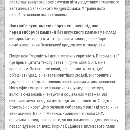
листопаді минулого року змусили піти у відставку впливового
заступника Зеленського Андрія Єрмака. У травні його
офіційно визнали підозрюваним.
Настрої в суспільстві напружені, наче під час
передвиборчої кампанії
без випускного клапана у вигляді
виборів, йдеться у статті. Провести повноцінні вибори
неможливо, хоча Зеленський продовжує їх планувати.
Попри всю "мужність і дипломатичну спритність Президента"
(це пряма цитата тексту статті –
прим. моя, О.К
.), він є
вразливим. За словами інсайдерів, замість того, щоб
об’єднати уряд із найталановитіших людей, він поринув у
дедалі більш відсторонений, візантійський стиль правління.
Його офіс контролює значну частину медіапростору,
включаючи анонімні акаунти в соціальних мережах, які
використовуються для дискредитації опонентів. Слідчі з
боротьби з корупцією зазнали саботажу у вигляді зустрічних
звинувачень. Василя Малюка, колишнього глави СБУ,
понизили в посаді після того, як він відмовився допомагати у
переслідуванні слідчих. Кирила Буданова, впливового глави