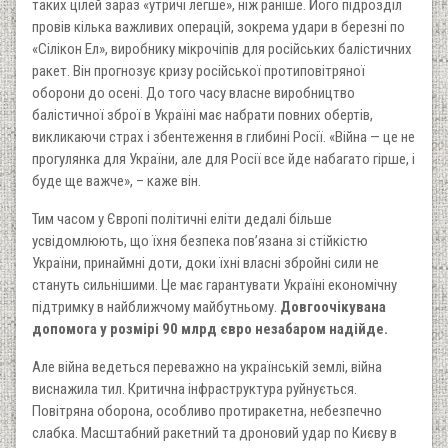
таких цілей зараз «утричі легше», ніж раніше. Його підрозділ
провів кілька важливих операцій, зокрема удари в березні по
«Сілікон Ел», виробнику мікрочіпів для російських балістичних
ракет. Він прогнозує кризу російської протиповітряної
оборони до осені. До того часу власне виробництво
балістичної зброї в Україні має набрати повних обертів,
викликаючи страх і збентеження в глибині Росії. «Війна — це не
прогулянка для України, але для Росії все йде набагато гірше, і
буде ще важче», – каже він.
Тим часом у Європі політичні еліти дедалі більше
усвідомлюють, що їхня безпека пов’язана зі стійкістю
України, принаймні доти, доки їхні власні збройні сили не
стануть сильнішими. Це має гарантувати Україні економічну
підтримку в найближчому майбутньому.
Довгоочікувана
допомога у розмірі 90 млрд євро незабаром надійде.
Але війна ведеться переважно на українській землі, війна
виснажила тил. Критична інфраструктура руйнується.
Повітряна оборона, особливо протиракетна, небезпечно
слабка. Масштабний ракетний та дроновий удар по Києву в