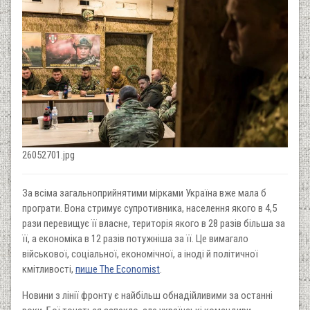
26052701.jpg
За всіма загальноприйнятими мірками Україна вже мала б
програти. Вона стримує супротивника, населення якого в 4,5
рази перевищує її власне, територія якого в 28 разів більша за
її, а економіка в 12 разів потужніша за її. Це вимагало
військової, соціальної, економічної, а іноді й політичної
кмітливості,
пише The Economist
.
Новини з лінії фронту є найбільш обнадійливими за останні