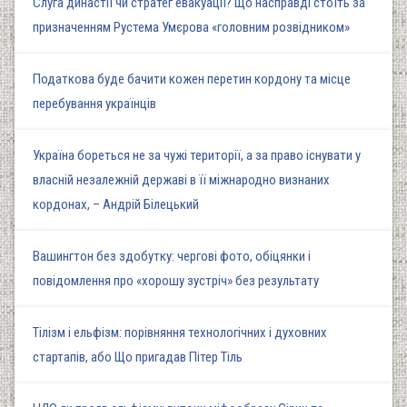
Слуга династії чи стратег евакуації? Що насправді стоїть за
призначенням Рустема Умєрова «головним розвідником»
Податкова буде бачити кожен перетин кордону та місце
перебування українців
Україна бореться не за чужі території, а за право існувати у
власній незалежній державі в її міжнародно визнаних
кордонах, – Андрій Білецький
Вашингтон без здобутку: чергові фото, обіцянки і
повідомлення про «хорошу зустріч» без результату
Тілізм і ельфізм: порівняння технологічних і духовних
стартапів, або Що пригадав Пітер Тіль