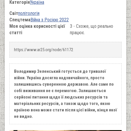
Категорія
Україна
Світ
політологія
Спецтема
Війна з Росією 2022
Моя оцінка корисності цієї
3 - Схоже, що реально
статті
працює.
https://www.ar25.org/node/61172
Володимир Зеленський готується до тривалої
війни. Україна досягла надзвичайного, просто
залишившись суверенною державою. Але саме по
собі виживання не є перемогою. Залишаються
серйозні питання щодо її людських ресурсів та
матеріальних ресурсів, а також щодо того, якою
країною вона може стати після цієї війни, кінця якої
не видно.