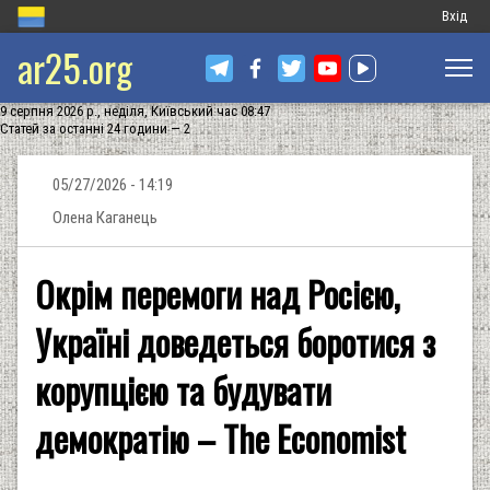
Меню
Вхід
ar25.org
обліков
запису
9 серпня 2026 р., неділя, Київський час 08:47
користу
Статей за останні 24 години — 2
05/27/2026 - 14:19
Олена Каганець
Окрім перемоги над Росією,
Україні доведеться боротися з
корупцією та будувати
демократію – The Economist