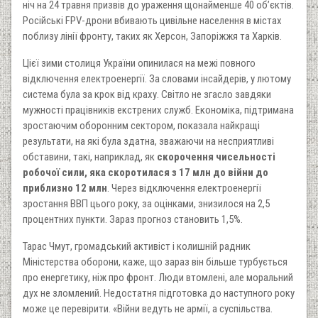
ніч на 24 травня призвів до ураження щонайменше 40 об’єктів.
Російські FPV-дрони вбивають цивільне населення в містах
поблизу лінії фронту, таких як Херсон, Запоріжжя та Харків.
Цієї зими столиця України опинилася на межі повного
відключення електроенергії. За словами інсайдерів, у лютому
система була за крок від краху. Світло не згасло завдяки
мужності працівників екстрених служб. Економіка, підтримана
зростаючим оборонним сектором, показала найкращі
результати, на які була здатна, зважаючи на несприятливі
обставини, такі, наприклад, як
скорочення чисельності
робочої сили, яка скоротилася з 17 млн до війни до
приблизно 12 млн
. Через відключення електроенергії
зростання ВВП цього року, за оцінками, знизилося на 2,5
процентних пункти. Зараз прогноз становить 1,5%.
Тарас Чмут, громадський активіст і колишній радник
Міністерства оборони, каже, що зараз він більше турбується
про енергетику, ніж про фронт. Люди втомлені, але моральний
дух не зломлений. Недостатня підготовка до наступного року
може це перевірити. «Війни ведуть не армії, а суспільства.