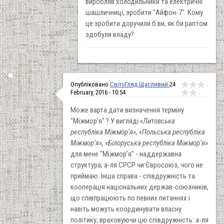
виробляв холодильники та електричні
шашличниці, зробити "Айфон-7". Кому
це зробити доручили б ви, як би раптом
здобули владу?
Опубліковано
СвітоГляд Щасливий
24
February, 2016 - 10:54
Може варта дати визначення терміну
"Міжмор’я" ? У вигляді
«Литовська
республіка Міжмор’я», «Польська республіка
Міжмор’я», «Білоруська республіка Міжмор’я»
для мене "Міжмор’я" - наддержавна
структура, а-ля СРСР чи Євросоюз, чого не
приймаю. Інша справа - співдружність та
кооперація національних держав-союзників,
що співпрацюють по певних питаннях і
навіть можуть координувати власну
політику, враховуючи цю співдружність: а-ля