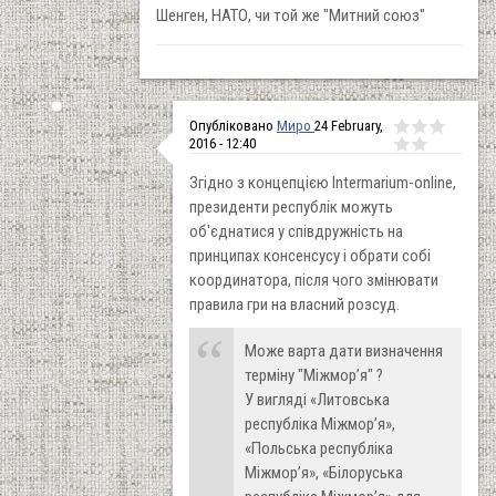
Шенген, НАТО, чи той же "Митний союз"
Опубліковано
Миро
24 February,
2016 - 12:40
Згідно з концепцією Intermarium-online,
президенти республік можуть
об'єднатися у співдружність на
принципах консенсусу і обрати собі
координатора, після чого змінювати
правила гри на власний розсуд.
Може варта дати визначення
терміну "Міжмор’я" ?
У вигляді
«Литовська
республіка Міжмор’я»,
«Польська республіка
Міжмор’я», «Білоруська