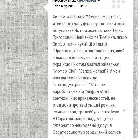
Опубліковано
Viktor.nokid
24
February, 2016 - 13:37
Як там живеться "Музею козацтва",
який свого часу фінансував такий собі
Богуслаєв? Як поживають пани Тарас
Григорович Шевченко та Тимчина, якщо
Ви про таких чули? Що там із
"Просвітою" після вигнання пана, який
кілька років тому пішки ходив
Україною? Як там взагалі живеться
"Мотор-Січі", "Запоріжсталі"? У мен
взагалі таке питання до
"постіндустріалів": "Хто все
вироблятиме від "айфонів" до
сантехнічних приналежностей, не
згадуючи про такі смішні речі, як
компьютери, тролейбуси, автобуси....?"
В Саратові, наприклад, місцевий
губернатор нещодавно доручів
Саратовському заводу, який колись