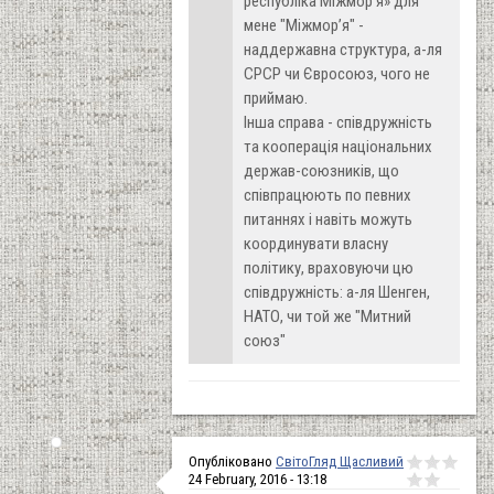
республіка Міжмор’я»
для
мене "Міжмор’я" -
наддержавна структура, а-ля
СРСР чи Євросоюз, чого не
приймаю.
Інша справа - співдружність
та кооперація національних
держав-союзників, що
співпрацюють по певних
питаннях і навіть можуть
координувати власну
політику, враховуючи цю
співдружність: а-ля Шенген,
НАТО, чи той же "Митний
союз"
Опубліковано
СвітоГляд Щасливий
24 February, 2016 - 13:18