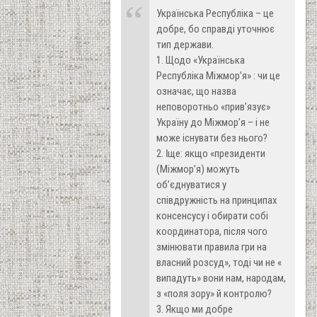
Українська Республіка – це
добре, бо справді уточнює
тип держави.
1. Щодо «Українська
Республіка Міжмор’я» : чи це
означає, що назва
неповоротньо «прив’язує»
Україну до Міжмор’я – і не
може існувати без нього?
2. Ӏ ще: якщо «президенти
(Міжмор’я) можуть
об’єднуватися у
співдружність на принципах
консенсусу і обирати собі
координатора, після чого
змінювати правила гри на
власний розсуд», тоді чи не «
випадуть» вони нам, народам,
з «поля зору» й контролю?
3. Якщо ми добре