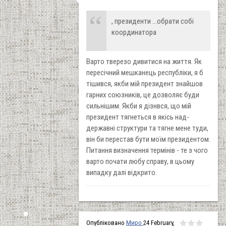
, президенти ...обрати собі
координатора
Варто тверезо дивитися на життя. Як
пересічний мешканець республіки, я б
тішився, якби мій президент знайшов
гарних союзників, це дозволяє буди
сильнішим. Якби я дізнвся, що мій
президент тягнеться в якісь над-
державні структури та тягне мене туди,
він би перестав бути моїм президентом.
Питання визначення термінів - те з чого
варто почати любу справу, в цьому
випадку далі відкрито.
Опубліковано
Миро
24 February,