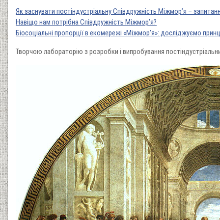
Як заснувати постіндустріальну Співдружність Міжмор’я – запитання
Навіщо нам потрібна Співдружність Міжмор’я?
Біосоціальні пропорції в екомережі «Міжмор’я»: досліджуємо прин
Творчою лабораторію з розробки і випробування постіндустріальни