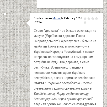
Опубліковано
Миро
24 February, 2016
- 12:34
Слово "держава" - це більше орієнтація на
минуле (Українська держава Павла
Скоропадського), а республіка - більше на
майбутнє (хоча в нас в минулому була
Українська Народна Республіка). У наших
інтересах наголошувати на тому, що нам
потрібна не будь-яка держава, а саме
республіка. Врешті-решт, згідно з
нинішньою конституцією Україна є
республікою, але ця норма не реалізована.
Стаття 5.
Україна є республікою. Носієм
суверенітету і єдиним джерелом влади в
Україні є народ. Народ здійснює владу
безпосередньо і через органи державної
влади та органи місцевого самоврядування.