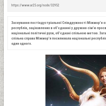
https://www.ar25.org/node/32952
Заснування постіндустріальної Співдружності Міжмор’я о
республік, зацікавлених в об’єднанні у дружню сім’ю прос
національні політичні рухи, об’єднані спільною метою. Заг
спільна справа Міжмор’я посилювала національні республік
один одного.