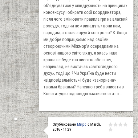
об’єднуватися у співдружність на принципах
консенсусу і обирати собі координатора,
після чого змінювати правила гри на власний
розсуд», тоді чи не « випадуть» вони нам,
народам, з «поля зору» й контролю? 3. Якщо
ми добре попрацюємо над своїми
створюючими Міжмор’я осередками на
основі нашого світогляду, а якась інша
країна не буде «на висоті», або в неї,
наприклад, не вистачає «світоглядного
духу», тоді що ? Чи Україна буде нести
«відповідальність» і буде «зачорнена»
такими браками? Напевно треба вписати в
Конституцію відповідні «захисні» статті…
Опубліковано
Миро
6 March,
2016 - 11:29