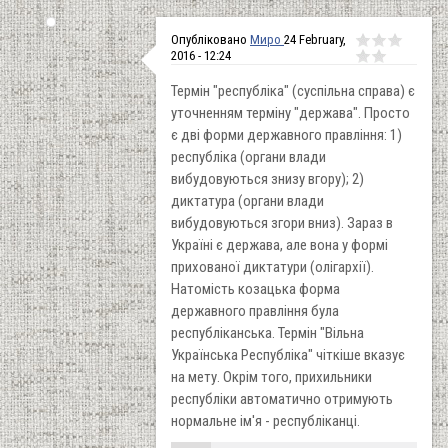
Опубліковано
Миро
24 February,
2016 - 12:24
Термін "республіка" (суспільна справа) є
уточненням терміну "держава". Просто
є дві форми державного правління: 1)
республіка (органи влади
вибудовуються знизу вгору); 2)
диктатура (органи влади
вибудовуються згори вниз). Зараз в
Україні є держава, але вона у формі
прихованої диктатури (олігархії).
Натомість козацька форма
державного правління була
республіканська. Термін "Вільна
Українська Республіка" чіткіше вказує
на мету. Окрім того, прихильники
республіки автоматично отримують
нормальне ім'я - республіканці.