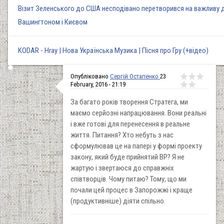
Візит Зеленського до США несподівано перетворився на важливу 
Вашингтоном і Києвом
KODAR - Hray | Нова Українська Музика | Пісня про Гру (+відео)
Опубліковано
Сергій Остапенко
23
February, 2016 - 21:19
За багато років творення Стратега, ми
маємо серйозні напрацювання. Вони реальні
і вже готові для перенесення в реальне
життя. Питання? Хто небуть з нас
сформулював це на папері у формі проекту
закону, який буде прийнятий ВР? Я не
жартую і звертаюся до справжніх
співтворців. Чому питаю? Тому, що ми
почали цей процес в Запорожжі і краще
(продуктивніше) діяти спільно.