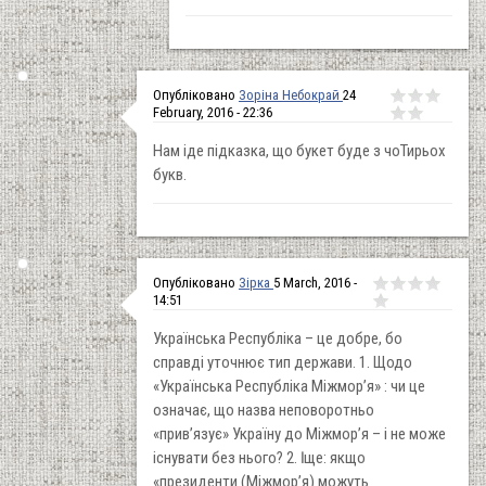
Опубліковано
Зоріна Небокрай
24
February, 2016 - 22:36
Нам іде підказка, що букет буде з чоТирьох
букв.
Опубліковано
Зірка
5 March, 2016 -
14:51
Українська Республіка – це добре, бо
справді уточнює тип держави. 1. Щодо
«Українська Республіка Міжмор’я» : чи це
означає, що назва неповоротньо
«прив’язує» Україну до Міжмор’я – і не може
існувати без нього? 2. Ӏ ще: якщо
«президенти (Міжмор’я) можуть