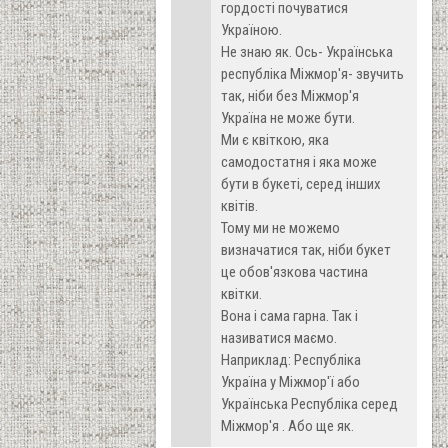
гордості почуватися
Україною.
Не знаю як. Ось- Українська
республіка Міжмор'я- звучить
так, ніби без Міжмор'я
Україна не може бути.
Ми є квіткою, яка
самодостатня і яка може
бути в букеті, серед інших
квітів.
Тому ми не можемо
визначатися так, ніби букет
це обов'язкова частина
квітки.
Вона і сама гарна. Так і
називатися маємо.
Наприклад: Республіка
Україна у Міжмор'ї або
Українська Республіка серед
Міжмор'я . Або ще як.