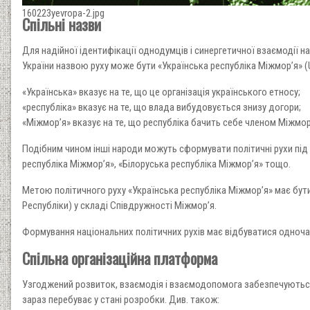
160223yevropa-2.jpg
Спільні назви
Для надійної ідентифікації однодумців і синергетичної взаємодії на
України назвою руху може бути «Українська республіка Міжмор’я» (Ukr
«Українська» вказує на те, що це організація українського етносу;
«республіка» вказує на те, що влада вибудовується знизу догори;
«Міжмор’я» вказує на те, що республіка бачить себе членом Міжмо
Подібним чином інші народи можуть сформувати політичні рухи під
республіка Міжмор’я», «Білоруська республіка Міжмор’я» тощо.
Метою політичного руху «Українська республіка Міжмор’я» має бути
Республіки) у складі Співдружності Міжмор’я.
Формування національних політичних рухів має відбуватися одно
Спільна організаційна платформа
Узгоджений розвиток, взаємодія і взаємодопомога забезпечуют
зараз перебуває у стані розробки. Див. також: