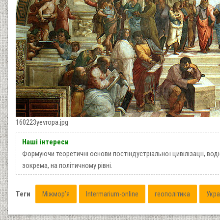
160223yevropa.jpg
Наші інтереси
Формуючи теоретичні основи постіндустріальної цивілізації, вод
зокрема, на політичному рівні.
Теги
Міжмор'я
Intermarium-online
геополітика
Укра