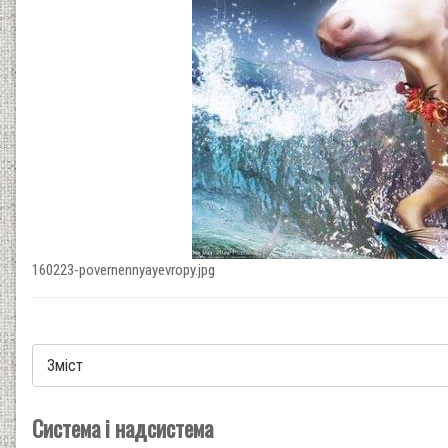
160223-povernennyayevropy.jpg
Система і надсистема