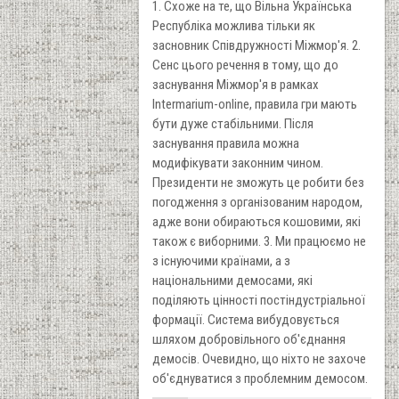
1. Схоже на те, що Вільна Українська
Республіка можлива тільки як
засновник Співдружності Міжмор'я. 2.
Сенс цього речення в тому, що до
заснування Міжмор'я в рамках
Intermarium-online, правила гри мають
бути дуже стабільними. Після
заснування правила можна
модифікувати законним чином.
Президенти не зможуть це робити без
погодження з організованим народом,
адже вони обираються кошовими, які
також є виборними. 3. Ми працюємо не
з існуючими країнами, а з
національними демосами, які
поділяють цінності постіндустріальної
формації. Система вибудовується
шляхом добровільного об'єднання
демосів. Очевидно, що ніхто не захоче
об'єднуватися з проблемним демосом.