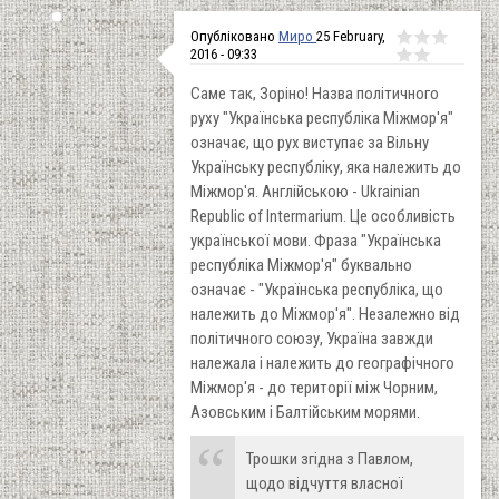
Опубліковано
Миро
25 February,
2016 - 09:33
Саме так, Зоріно! Назва політичного
руху "Українська республіка Міжмор'я"
означає, що рух виступає за Вільну
Українську республіку, яка належить до
Міжмор'я. Англійською - Ukrainian
Republic of Intermarium. Це особливість
української мови. Фраза "Українська
республіка Міжмор'я" буквально
означає - "Українська республіка, що
належить до Міжмор'я". Незалежно від
політичного союзу, Україна завжди
належала і належить до географічного
Міжмор'я - до території між Чорним,
Азовським і Балтійським морями.
Трошки згідна з Павлом,
щодо відчуття власної