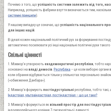
Почнімо з того, що
успішність системи залежить від того, на
Наприклад, успішність фабрики взуття визначається тим, наскільки
системні принципи
).
У нашому випадку це означає, що
успішність національного про
для інших націй
.
В ідеалі кожен національний політичний рух за формування постінд
автоматично посилювати усі інші національні політичні рухи такого
Спільні цінності
1. Міжмор’я утворюють
екодемократичні республіки
, тобто нар
основаної на
владі демосів
.
Республіка
– це коли виборні органи
коли обрання відбувається тільки у спільнотах персонально знайом
(«обмеження Данбара»).
2. Міжмор’я формують
постіндустріальні
республіки, тобто такі,
Індастріал, ультраіндастріал, постіндастріал – що це таке?
3. Міжмор’я формується як
вільний простір для постіндустріал
індоєвропейського коріння 7-тисячолітньої давності.