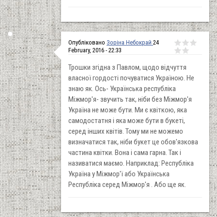
Опубліковано
Зоріна Небокрай
24
February, 2016 - 22:33
Трошки згідна з Павлом, щодо відчуття
власної гордості почуватися Україною. Не
знаю як. Ось- Українська республіка
Міжмор'я- звучить так, ніби без Міжмор'я
Україна не може бути. Ми є квіткою, яка
самодостатня і яка може бути в букеті,
серед інших квітів. Тому ми не можемо
визначатися так, ніби букет це обов'язкова
частина квітки. Вона і сама гарна. Так і
називатися маємо. Наприклад: Республіка
Україна у Міжмор'ї або Українська
Республіка серед Міжмор'я . Або ще як.