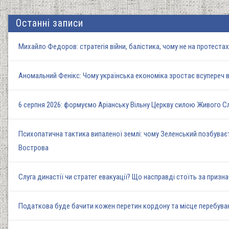
Останні записи
Михайло Федоров: стратегія війни, балістика, чому не на протеста
Аномальний Фенікс: Чому українська економіка зростає всупереч в
6 серпня 2026: формуємо Аріанську Вільну Церкву силою Живого 
Психопатична тактика випаленої землі: чому Зеленський позбуваєт
Вострова
Слуга династії чи стратег евакуації? Що насправді стоїть за при
Податкова буде бачити кожен перетин кордону та місце перебуван