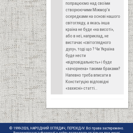
попрацюємо над своїми
створюючими Міжмор’я
осередками на основі нашого
світогляду, а якась інша
країна не буде «на висоті»,
або в неї, наприклад, не
вистачає «світоглядного
духу», тоді що ? Чи Україна
буде нести
«відповідальність» і буде
«зачорнена» такими браками?
Напевно треба вписати в
Конституцію відповідні
«захисні» статті…
© 1999-2026, НАРОДНИЙ ОГЛЯДАЧ, ПЕРЕХІД-IV. Всі права застережено.
Використання інформації з сайту дозволяється тільки при умові