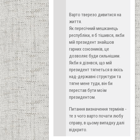
Варто тверезо дивитися на
життя.
Як пересічний мешканець
республіки, я б тішився, якби
мій президент знайшов
гарних союзників, це
дозволяє буди сильнішим.
Якби я дізнвся, що мій
президент тягнеться в якісь
над-державні структури та
тягне мене туди, він би
перестав бути моїм
президентом.
Питання визначення термінів -
те з чого варто почати любу
справу, в цьому випадку далі
відкрито.