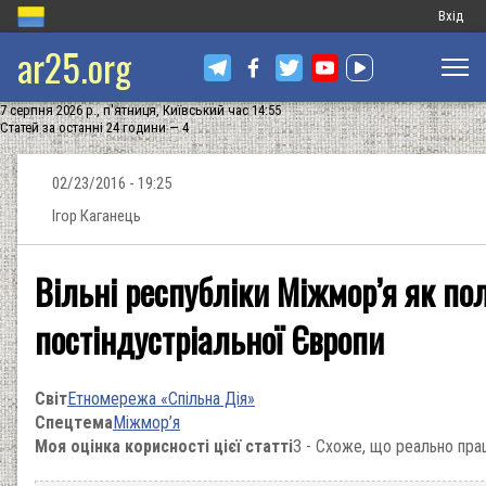
Меню
Вхід
ar25.org
обліков
запису
7 серпня 2026 р., п'ятниця, Київський час 14:55
користу
Статей за останні 24 години — 4
02/23/2016 - 19:25
Ігор Каганець
Вільні республіки Міжмор’я як по
постіндустріальної Європи
Світ
Етномережа «Спільна Дія»
Спецтема
Міжмор’я
Моя оцінка корисності цієї статті
3 - Схоже, що реально пра