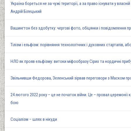
Україна бореться не за чужі території, а за право існувати у власн
Андрій Білецький
Вашингтон без здобутку: чергові фото, обіцянки і повідомлення пр
Тілізм і ельфізм: порівняння технологічних і духовних стартапів, аб
НЛО як прояв ельфізму: витоки міфообразу Сірих та нордичні прибул
Звільнивши Федорова, Зеленський зірвав переговори з Маском про 
24 лютого 2022 року – це не початок війни. Це – провал церемонії 
бою
Соціалізм – шлях в нікуди