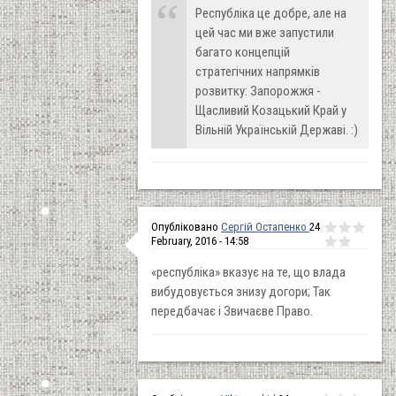
Республіка це добре, але на
цей час ми вже запустили
багато концепцій
стратегічних напрямків
розвитку: Запорожжя -
Щасливий Козацький Край у
Вільній Українській Державі. :)
Опубліковано
Сергій Остапенко
24
February, 2016 - 14:58
«республіка» вказує на те, що влада
вибудовується знизу догори; Так
передбачає і Звичаєве Право.