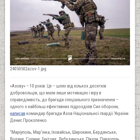
24050502azov-1.jpg
«Азову» – 10 років. Це – шлях від кількох десятків
добровольців, що мали лише мотивацію і віру в
справедливість, до бригади спеціального призначення –
одного з найбільш ефективних підрозділів Сил оборони,
написав
командир бригади Азов Національної гвардії України
Денис Прокопенко.
"Маріуполь, Мар’їнка, Іловайськ, Широкине, Бердянське,
Водяне, Сопине, Гнутове, Лебединське, Пікузи, Павлопіль,