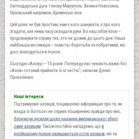
Світлодарська дуга. І знову Маріуполь. Велика Новосілка,
Оріхівський напрямок, Кремінські ліси.
Цей шлях не був простим, нам є кого шанувати, є про кого
згадати, але нема часу складати руки. Бо наш обов'язок –
продовжувати справу тих, хто не дожив до цього дня. Наша
найбільша мотивація – помста і боротьба за побратимів, які
досі знаходяться в полоні.
Сьогодні «Азову» – 10 років. Попереду нас чекають важкі бої.
«Азов» готовий прийняти їх із честю", написав Денис
Прокопенко.
Наші інтереси
Підтримуємо азовців, поширюємо інформацію про те, як
влада їх боїться і не сприяє поширенню правди про них,
блокуючи зусилля щодо надання американської зброї
саме азовцям
. Також постійно нагадуємо, що
в
російському полоні залишаються сотні азовців
, які за