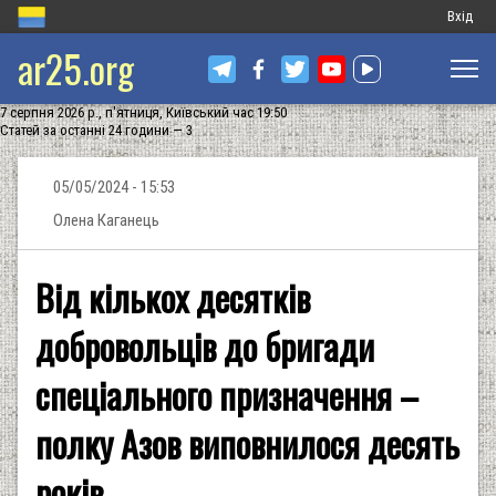
Меню
Вхід
ar25.org
обліков
запису
7 серпня 2026 р., п'ятниця, Київський час 19:50
користу
Статей за останні 24 години — 3
05/05/2024 - 15:53
Олена Каганець
Від кількох десятків
добровольців до бригади
спеціального призначення –
полку Азов виповнилося десять
років