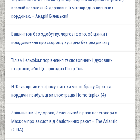
власній незалежній державі в її міжнародно визнаних
кордонах, – Андрій Білецький
Вашингтон без здобутку: чергові фото, обіцянки і
повідомлення про «хорошу зустріч» без результату
Тілізм і ельфізм: порівняння технологічних і духовних
стартапів, або Що пригадав Пітер Тіль
НЛО як прояв ельфізму: витоки міфообразу Сірих та
нордичні прибульці як ілюстрація Homo triplex (4)
Звільнивши Федорова, Зеленський зірвав переговори з
Маском про захист від балістичних ракет – The Atlantic
(США)