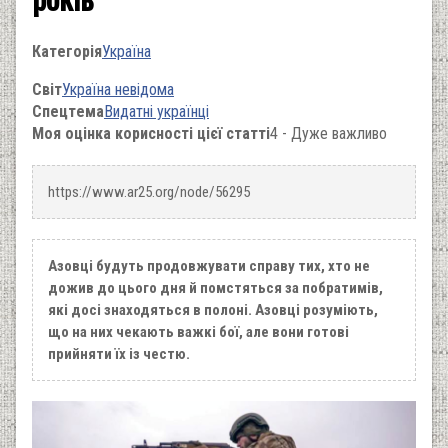
Категорія
Україна
Світ
Україна невідома
Спецтема
Видатні українці
Моя оцінка корисності цієї статті
4 - Дуже важливо
https://www.ar25.org/node/56295
Азовці будуть продовжувати справу тих, хто не
дожив до цього дня й помстяться за побратимів,
які досі знаходяться в полоні. Азовці розуміють,
що на них чекають важкі бої, але вони готові
прийняти їх із честю.