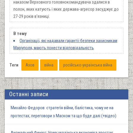
наказом Верховного головнокомандувача здалися в
полон, яких катують і яких держава-агресор засуджує до
27-29 років в'язниці.
В тему
Організації, які надавали гарантії безпеки захисникам
Маріуполя, мають понести відповідальність
Теги
Азов
війна
російсько-українська війна
Останні записи
Михайло Федоров: стратегія війни, балістика, чому не на
протестах, переговори з Маском та що буде далі (+відео)
Аномальний Фенікс: Чому українська економіка зростає