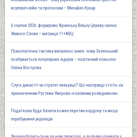
всупереч війні та прогнозам – Михайло Кухар
6 серпня 2026: формуємо Аріанську Вільну Церкву силою
Живого Слова – матриця 11+АВЦ
Психопатична тактика випаленої землі: чому Зеленський
позбувається популярних лідерів – політичний психолог
Олена Вострова
Слуга династії чи стратег евакуації? Що насправді стоїть за
призначенням Рустема Умєрова «головним розвідником»
Податкова буде бачити кожен перетин кордону та місце
перебування українців
Україна бореться не за чужі території, а за право існувати у