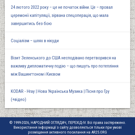
24 лютого 2022 року – це не початок війни. Це – провал
церемонії капітуляції, зірвана спецоперація, що мала
завершитись без бою
Соціалізм – шлях в нікуди
Візит Зеленського до США несподівано перетворився на
важливу дипломатичну подію – що пишуть про потепління
між Вашингтоном і Києвом
KODAR - Hray | Нова Українська Музика | Пісня про Гру
(+відео)
© 1999-2026, НАРОДНИЙ ОГЛЯДАЧ, ПЕРЕХІД-IV. Всі права застережено.
Використання інформації з сайту дозволяється тільки при умові
розміщення активного посилання на AR25.ORG