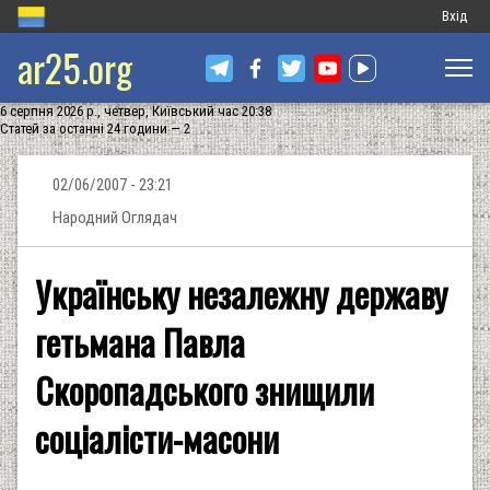
Меню
Вхід
ar25.org
обліков
запису
6 серпня 2026 р., четвер, Київський час 20:38
користу
Статей за останні 24 години — 2
02/06/2007 - 23:21
Народний Оглядач
Українську незалежну державу
гетьмана Павла
Скоропадського знищили
соціалісти-масони