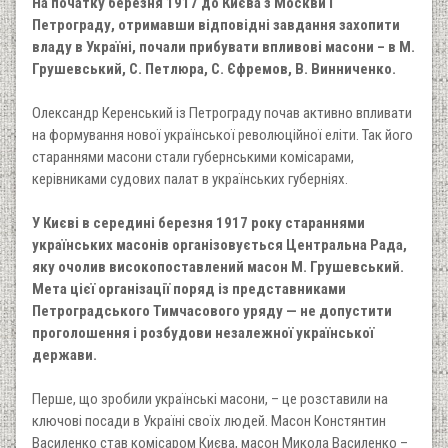
На початку березня 1917 до Києва з Москви і
Петрограду, отримавши відповідні завдання захопити
владу в Україні, почали прибувати впливові масони – в М.
Грушевський, С. Петлюра, С. Єфремов, В. Винниченко.
Олександр Керенський із Петрограду почав активно впливати
на формування нової української революційної еліти. Так його
стараннями масони стали губернськими комісарами,
керівниками судових палат в українських губерніях.
У Києві в середині березня 1917 року стараннями
українських масонів організовується Центральна Рада,
яку очолив високопоставлений масон М. Грушевський.
Мета цієї організації поряд із представниками
Петроградського Тимчасового уряду — не допустити
проголошення і розбудови незалежної української
держави.
Перше, що зробили українські масони, – це розставили на
ключові посади в Україні своїх людей. Масон Констянтин
Василенко став комісаром Києва, масон Микола Василенко –