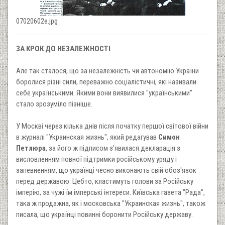
07020602e.jpg
ЗА КРОК ДО НЕЗАЛЕЖНОСТІ
Але так сталося, що за незалежність чи автономію України
боролися різні сили, переважно соціалістичні, які називали
себе українськими. Якими вони виявилися "українськими"
стало зрозуміло пізніше.
У Москві через кілька днів після початку першої світової війни
в журналі "Украинская жизнь", який редагував
Симон
Петлюра
, за його ж підписом з'явилася декларація з
висловленням повної підтримки російському уряду і
запевненням, що українці чесно виконають свій обоз'язок
перед державою. Цебто, кластимуть голови за Російську
імперію, за чужі їм імперські інтереси. Київська газета "Рада",
така ж продажна, як і московська "Украинская жизнь", також
писала, що українці повинні боронити Російську державу.