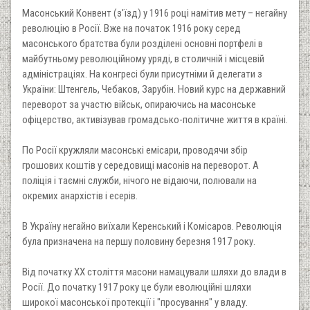
Масонський Конвент (з'їзд) у 1916 році намітив мету – негайну
революцію в Росії. Вже на початок 1916 року серед
масонського братства були розділені основні портфелі в
майбутньому революційному уряді, в столичній і місцевій
адміністраціях. На конгресі були присутніми й делегати з
України: Штенгель, Чебаков, Зарубін. Новий курс на державний
переворот за участю військ, опираючись на масонське
офіцерство, активізував громадсько-політичне життя в країні.
По Росії кружляли масонські емісари, проводячи збір
грошових коштів у середовищі масонів на переворот. А
поліція і таємні служби, нічого не відаючи, полювали на
окремих анархістів і есерів.
В Україну негайно виїхали Керенський і Комісаров. Революція
була призначена на першу половину березня 1917 року.
Від початку XX століття масони намацували шляхи до влади в
Росії. До початку 1917 року це були еволюційні шляхи
широкої масонської протекції і "просування" у владу.