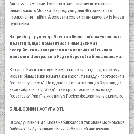
багатьма вимогами. Головна з них – виконувати накази
більшовиків із Москви. На роздуми дали 48 годин. У разі
невиконання – війна. А воювати соціалістам-масонам із Києва
було нічим.
Наприкінці грудня до Бреста з Києва виїхала українська
делегація, щоб домовитися з німецькими і
австрійськими генералами про надання військової
допомоги Центральній Раді в боротьбі з більшовиками.
В ті дні в Києві проходив Всеукраїнський з'їзд рад, на якому
місцеві більшовики намагалися захопити владу й проголосити
"совєтську власть". Не вдалося. І вони втекли до Харкова, де
знову зібрали свій "з'їзд" і там проголосили свою владу і
"совєтську" Україну як єдину з Росією федеративну одиницю.
БІЛЬШОВИКИ НАСТУПАЮТЬ
Зі сходу і півночі до Києва наближалося так зване московське
"військо". Їх було кілька тисяч. Якби на цей час існував