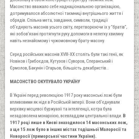
Масонство вважало себе наднаціональною організацією,
дотримувалося абсолютної таємниці внутрішнього життя і
обрядів. Спільна мета, завдання, символи, традиції
об'єднують масонів усього світу, перетворюючи їх у "братів",
які зобов'язані протягнути руку допомоги в нелегку хвилину
навіть незнайомому і чужомовному брату-масону.
Серед російських масонів ХVІІІ-ХХ століть були такі генії, як
Новіков і Грибоєдов, Кутузов і Суворов, Сперанський і
Єрмолов, Бакунін і Огарьов, більшість декабристів...
МАСОНСТВО ОКУПУВАЛО УКРАЇНУ
В Україні перед революцією 1917 року масонські ложі були
впливовими як ніде в Російській імперії. Вони об'єднували
верхівку місцевої буржуазії та інтелігенції, котра була
незадоволена монархією, всевладдям центральної влади.
В
1917 році лише в Києві знаходилося 14 масонських лож,
а ще 15 лож було в інших містах тодішньої Малоросії та
Новоросії (приморської частини України).