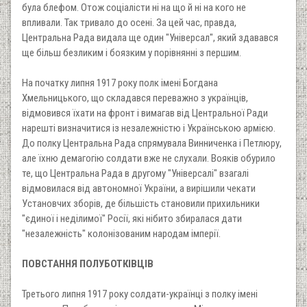
була блефом. Отож соціалісти ні на що й ні на кого не
впливали. Так тривало до осені. За цей час, правда,
Центральна Рада видала ще один "Універсал", який здавався
ще більш безликим і боязким у порівнянні з першим.
На початку липня 1917 року полк імені Богдана
Хмельницького, що складався переважно з українців,
відмовився їхати на фронт і вимагав від Центральної Ради
нарешті визначитися із незалежністю і Українською армією.
До полку Центральна Рада спрямувала Винниченка і Петлюру,
але їхню демагогію солдати вже не слухали. Вояків обурило
те, що Центральна Рада в другому "Універсалі" взагалі
відмовилася від автономної України, а вирішили чекати
Установчих зборів, де більшість становили прихильники
"єдиної і неділимої" Росії, які нібито збиралася дати
"незалежність" колонізованим народам імперії.
ПОВСТАННЯ ПОЛУБОТКІВЦІВ
Третього липня 1917 року солдати-українці з полку імені