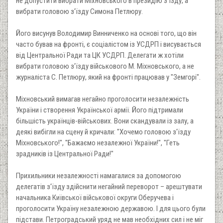
не допустити вибрати Міхновського в президію з'їзду, а
вибрати головою з'їзду Симона Петлюру.
Його висунув Володимир Винниченко на основі того, що він
часто бував на фронті, є соціалістом із УСДРП і висувається
від Центральної Ради та ЦК УСДРП. Делегати ж хотіли
вибрати головою з'їзду військового М. Міхновського, а не
журналіста С. Петлюру, який на фронті працював у "Земгорі".
Міхновський вимагав негайно проголосити незалежність
України і створення Української армії. Його підтримали
більшість українців-військових. Вони скандували із залу, а
деякі вибігли на сцену й кричали: "Хочемо головою з'їзду
Міхновського!", "Бажаємо незалежної України!", "Геть
зрадників із Центральної Ради!"
Прихильники незалежності намагалися за допомогою
делегатів з'їзду здійснити негайний переворот – арештувати
начальника Київської військової округи Оберучева і
проголосити Україну незалежною державою. І для цього були
підстави. Петроградський уряд не мав необхідних сил і не міг