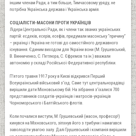
іншим членам Ради, а тим більше, Тимчасовому уряду, не
потрібна Українська держава і Українська армія.
СОЦІАЛІСТИ-МАСОНИ ПРОТИ УКРАЇНЦІВ
Лідери Центральної Ради, як і члени так званих українських
партій: есдеків, есерів, есефів, придумали масонську "причину"
– українці і Україна не готові до самостійного державного
існування. Єдиним виходом для України вони (М. Грушевський,
В. Винниченко, С. Петлюра, С. Єфремов та ін.) вважали
автономію у складі Російської Федеративної республіки.
П'ятого травня 1917 року в Києві відкрився Перший
Всеукраїнський військовий з'їзд. Саме тут центральнорадівці
вирішили дати Міхновському бій. На зібрання з'їхалися 700
представників солдатів-українців і матросів-українців
Чорноморського і Балтійського флотів.
Коли почалися виступи, М. Грушевський (масон, професор!)
кинувся на Міхновського, зіпхнув його з трибуни і намагався
заволодіти увагою залу. Далі Грушевський і компанія вирішили