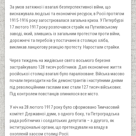
За умов затяжної і взагалі безперспективної війни, що
виснажувала людські та економічні ресурси, в Росії протягом
1915-1916 року загострювалася загальна криза. У Петербурзі
17 лютого 1917 року розпочався страйк на Путилівському
заводі, який, злившись із загальним протестом проти війни,
дорожнечі та перебоїв у постачанні в столицю хліба,
викликав ланцюгову реакцію протесту. Наростали страйки.
Через тиждень на жидівське свято восьмого березня
застрайкувало 128 тисяч робітників. Далі економічне життя
російської столиці взагалі було паралізоване. Війська масово
почали переходити на бік демонстрантів і наступними днями
під революційними гаслами вже стали 127 тисяч військових.
Під контролем повстанців опинилося все місто.
У ніч на 28 лютого 1917 року було сформовано Тимчасовий
комітет Державної думи, з одного боку, та Петроградська
рада робітничих і солдатських депутатів – з другого, як
інституціональні органи, що претендували на владу в
охопленій хаосом столиці Росії.