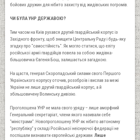
бойових дружин для нібито захисту від жидівських погромів.
ЧИ БУЛА УНР ДЕРЖАВОЮ?
Тим часом на Київ рухався другий гвардійський корпус із
Західного фронту, щоб знищити Центральну Раду і будь-яку
згадку про "самостійність". Як могло статися, що еліту
російської армії гвардійців повела за собою жидівка-
більшовичка Євгенія Бош, залишається загадкою.
На щастя, генерал Скоропадський силами свого Першого
Українського корпусу оточив, роззброїв і вислав за межі
України не лише другий гвардійський корпус, а й
збільшовичену Волинську дивізію.
Проголошена УНР не мала свого уряду – лише аморфний
Генеральний секретаріат, члени якого називали себе
"міністрами". Новопроголошену УНР як нібито автономну
"республіку" у складі Російської неіснуючої федерації не
поспішали визнавати європейські держави.
Лише