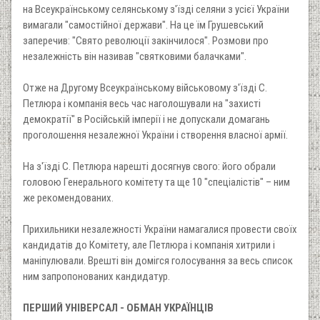
на Всеукраїнському селянському з'їзді селяни з усієї України
вимагали "самостійної держави". На це їм Грушевський
заперечив: "Свято революції закінчилося". Розмови про
незалежність він називав "святковими балачками".
Отже на Другому Всеукраїнському військовому з'їзді С.
Петлюра і компанія весь час наголошували на "захисті
демократії" в Російській імперії і не допускали домагань
проголошення незалежної України і створення власної армії.
На з'їзді С. Петлюра нарешті досягнув свого: його обрали
головою Генерального комітету та ще 10 "спеціалістів" – ним
же рекомендованих.
Прихильники незалежності України намагалися провести своїх
кандидатів до Комітету, але Петлюра і компанія хитрили і
маніпулювали. Врешті він домігся голосування за весь список
ним запропонованих кандидатур.
ПЕРШИЙ УНІВЕРСАЛ - ОБМАН УКРАЇНЦІВ