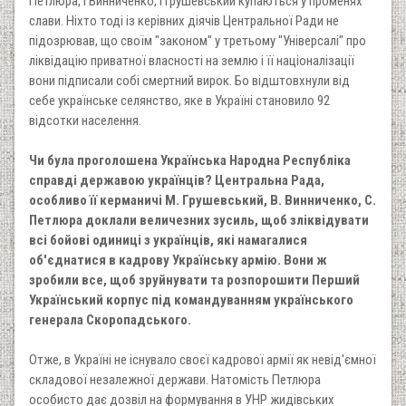
Петлюра, і Винниченко, і Грушевський купаються у променях
слави. Ніхто тоді із керівних діячів Центральної Ради не
підозрював, що своїм "законом" у третьому "Універсалі" про
ліквідацію приватної власності на землю і її націоналізації
вони підписали собі смертний вирок. Бо відштовхнули від
себе українське селянство, яке в Україні становило 92
відсотки населення.
Чи була проголошена Українська Народна Республіка
справді державою українців? Центральна Рада,
особливо її керманичі М. Грушевський, В. Винниченко, С.
Петлюра доклали величезних зусиль, щоб зліквідувати
всі бойові одиниці з українців, які намагалися
об'єднатися в кадрову Українську армію. Вони ж
зробили все, щоб зруйнувати та розпорошити Перший
Український корпус під командуванням українського
генерала Скоропадського.
Отже, в Україні не існувало своєї кадрової армії як невід'ємної
складової незалежної держави. Натомість Петлюра
особисто дає дозвіл на формування в УНР жидівських