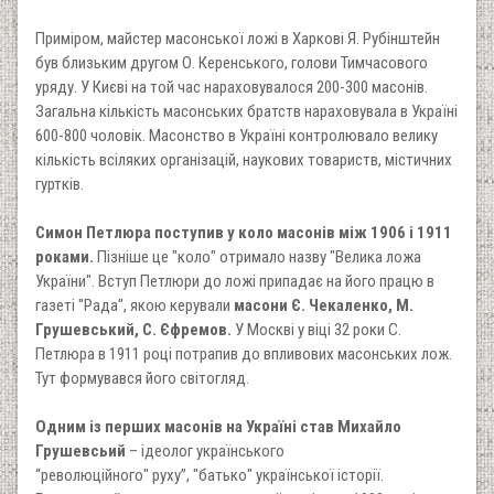
Приміром, майстер масонської ложі в Харкові Я. Рубінштейн
був близьким другом О. Керенського, голови Тимчасового
уряду. У Києві на той час нараховувалося 200-300 масонів.
Загальна кількість масонських братств нараховувала в Україні
600-800 чоловік. Масонство в Україні контролювало велику
кількість всіляких організацій, наукових товариств, містичних
гуртків.
Симон Петлюра поступив у коло масонів між 1906 і 1911
роками.
Пізніше це "коло" отримало назву "Велика ложа
України". Вступ Петлюри до ложі припадає на його працю в
газеті "Рада", якою керували
масони Є. Чекаленко, М.
Грушевський, С. Єфремов.
У Москві у віці 32 роки С.
Петлюра в 1911 році потрапив до впливових масонських лож.
Тут формувався його світогляд.
Одним із перших масонів на Україні став Михайло
Грушевсьий
– ідеолог українського
“революційного" руху”, "батько" української історії.