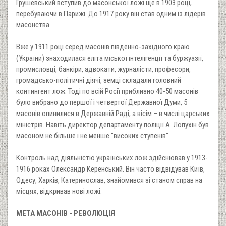
Грушевський вступив до масонської ложі ще в 1903 році,
перебуваючи в Парижі. До 1917 року він став одним із лідерів
масонства.
Вже у 1911 році серед масонів південно-західного краю
(України) знаходилася еліта міської інтелігенції та буржуазії,
промисловці, банкіри, адвокати, журналісти, професори,
громадсько-політичні діячі, земці складали головний
контингент лож. Тоді по всій Росії приблизно 40-50 масонів
було вибрано до першої і четвертої Державної Думи, 5
масонів опинилися в Державній Раді, а вісім – в числі царських
міністрів. Навіть директор департаменту поліції А. Лопухін був
масоном не більше і не менше "високих ступенів".
Контроль над діяльністю українських лож здійснював у 1913-
1916 роках Олександр Керенський. Він часто відвідував Київ,
Одесу, Харків, Катеринослав, знайомився зі станом справ на
місцях, відкривав нові ложі.
МЕТА МАСОНІВ - РЕВОЛЮЦІЯ