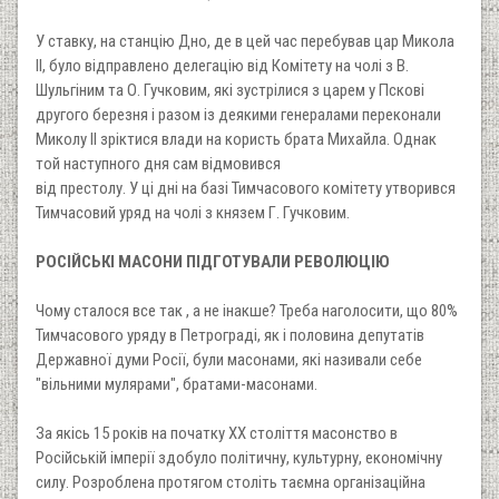
У ставку, на станцію Дно, де в цей час перебував цар Микола
II, було відправлено делегацію від Комітету на чолі з В.
Шульгіним та О. Гучковим, які зустрілися з царем у Пскові
другого березня і разом із деякими генералами переконали
Миколу II зріктися влади на користь брата Михайла. Однак
той наступного дня сам відмовився
від престолу. У ці дні на базі Тимчасового комітету утворився
Тимчасовий уряд на чолі з князем Г. Гучковим.
РОСІЙСЬКІ МАСОНИ ПІДГОТУВАЛИ РЕВОЛЮЦІЮ
Чому сталося все так , а не інакше? Треба наголосити, що 80%
Тимчасового уряду в Петрограді, як і половина депутатів
Державної думи Росії, були масонами, які називали себе
"вільними мулярами", братами-масонами.
За якісь 15 років на початку XX століття масонство в
Російській імперії здобуло політичну, культурну, економічну
силу. Розроблена протягом століть таємна організаційна