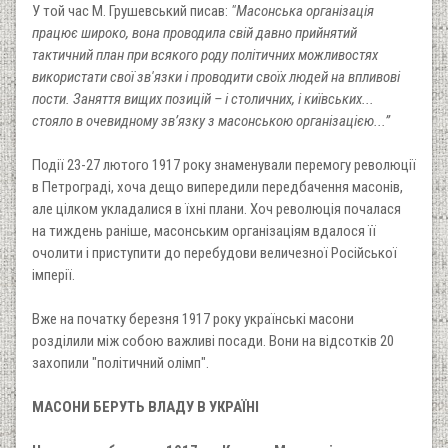
У той час М. Грушевський писав:
"Масонська організація
працює широко, вона проводила свій давно прийнятий
тактичний план при всякого роду політичних можливостях
використати свої зв'язки і проводити своїх людей на впливові
пости. Заняття вищих позицій – і столичних, і київських...
стояло в очевидному зв’язку з масонською організацією...”
Події 23-27 лютого 1917 року знаменували перемогу революції
в Петрограді, хоча дещо випередили передбачення масонів,
але цілком укладалися в їхні плани. Хоч революція почалася
на тиждень раніше, масонським організаціям вдалося її
очолити і приступити до перебудови величезної Російської
імперії.
Вже на початку березня 1917 року українські масони
розділили між собою важливі посади. Вони на відсотків 20
захопили "політичний олімп".
МАСОНИ БЕРУТЬ ВЛАДУ В УКРАЇНІ