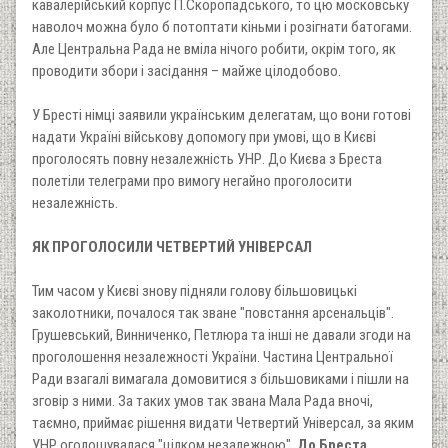
кавалерійський корпус П.Скоропадського, то цю московську
наволоч можна було б потоптати кіньми і розігнати батогами.
Але Центральна Рада не вміла нічого робити, окрім того, як
проводити збори і засідання – майже цілодобово.
У Бресті німці заявили українським делегатам, що вони готові
надати Україні військову допомогу при умові, що в Києві
проголосять повну незалежність УНР. До Києва з Бреста
полетіли телеграми про вимогу негайно проголосити
незалежність.
ЯК ПРОГОЛОСИЛИ ЧЕТВЕРТИЙ УНІВЕРСАЛ
Тим часом у Києві знову підняли голову більшовицькі
заколотники, почалося так зване "повстання арсенальців".
Грушевський, Винниченко, Петлюра та інші не давали згоди на
проголошення незалежності України. Частина Центральної
Ради взагалі вимагала домовитися з більшовиками і пішли на
зговір з ними. За таких умов так звана Мала Рада вночі,
таємно, приймає рішення видати Четвертий Універсал, за яким
УНР оголошувалася "цілком незалежною".
До Бреста