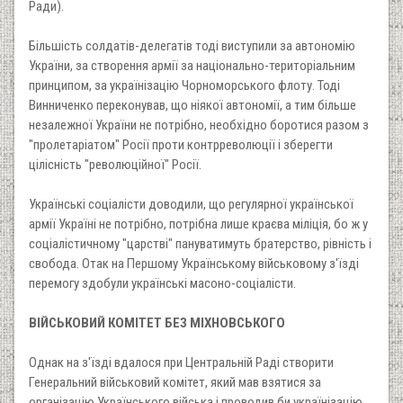
Ради).
Більшість солдатів-делегатів тоді виступили за автономію
України, за створення армії за національно-територіальним
принципом, за українізацію Чорноморського флоту. Тоді
Винниченко переконував, що ніякої автономії, а тим більше
незалежної України не потрібно, необхідно боротися разом з
"пролетаріатом" Росії проти контрреволюції і зберегти
цілісність "революційної" Росії.
Українські соціалісти доводили, що регулярної української
армії Україні не потрібно, потрібна лише краєва міліція, бо ж у
соціалістичному "царстві" пануватимуть братерство, рівність і
свобода. Отак на Першому Українському військовому з'їзді
перемогу здобули українські масоно-соціалісти.
ВІЙСЬКОВИЙ КОМІТЕТ БЕЗ МІХНОВСЬКОГО
Однак на з'їзді вдалося при Центральній Раді створити
Генеральний військовий комітет, який мав взятися за
організацію Українського війська і проводив би українізацію