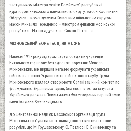
заступником міністра освіти Російської республіки і
куратором київського навчального округу, масон Костянтин
Оберучев – командуючим Київським військовим округом,
масон Михайло Терещенко – міністром фінансів Російської
республіки... На посаду чекав і Симон Петлюра.
МІХНОВСЬКИЙ БОРЕТЬСЯ, ЯК МОЖЕ
Навесні 1917 року лідером серед солдатів-українців
Київського гарнізону був адвокат, поручник Микола
Міхновський. Він вирішив негайно формувати українські
війська на основі Українського військового клубу. Група
Міхновського взялася створювати Організаційний комітет по
формуванню Української армії, без якої не могла існувати
Українська держава. Таким чином був створений перший полк
імені Богдана Хмельницького.
До Центральної Ради як масонської організації група
Міхновського була налаштована доволі скептично, вони
розуміли, що М. Грушевському, С. Петлюрі, В. Винниченку та