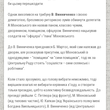
би цьому перешкодити.
Однак вихопився на трибуну
В. Винниченко
і своєю
демагогією, брехливою риторикою зумів обманути делегатів.
А Міхновського він назвав паном, класово чужим,
дворянином, поміщиком, офіцером. Винниченко нацькував
солдатів на "офіцера" і "пана" Міхновського.
До В. Винниченка приєднався Б. Мартос, який сам належав до
дворян, але розказував присутнім, що Міхновський із
однодумцями – "поміщики" чи "сини поміщиків", тоді як за
Центральну Раду стоять "соціалісти – сини селянські і
робітники".
Коли стало зрозуміло, що голову вибрати неможливо, тоді
вирішили взагалі не вибирати керівника з'їзду, а створити
тільки президію, цебто колективну безввідповідальність. До
президії увійшли: С. Петлюра (від фронту), М. Міхновський
(від тилових частин), Ю. Капкан (від Українського полку імені
Богдана Хмельницького), В. Винниченко (від Центральної