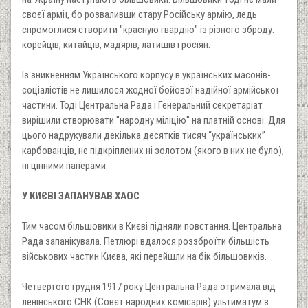
своєї армії, бо розваливши стару Російську армію, ледь
спромоглися створити "красную гвардію" із різного зброду:
корейців, китайців, мадярів, латишів і росіян.
Із зникненням Українського корпусу в українських масонів-
соціалістів не лишилося жодної бойової надійної армійської
частини. Тоді Центральна Рада і Генеральний секретаріат
вирішили створювати "народну міліцію" на платній основі. Для
цього надрукували декілька десятків тисяч “українських”
карбованців, не підкріплених ні золотом (якого в них не було),
ні цінними паперами.
У КИЄВІ ЗАПАНУВАВ ХАОС
Тим часом більшовики в Києві підняли повстання. Центральна
Рада запанікувала. Петлюрі вдалося роззброїти більшість
військових частин Києва, які перейшли на бік більшовиків.
Четвертого грудня 1917 року Центральна Рада отримала від
ленінського СНК (Совєт народних комісарів) ультиматум з