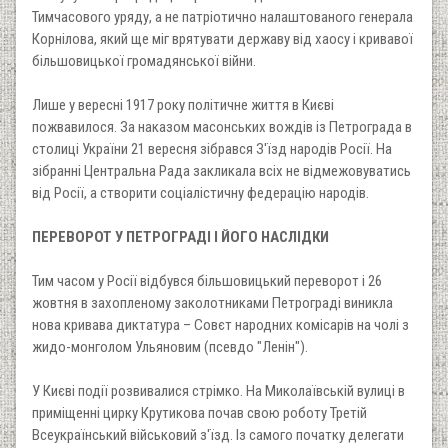
Тимчасового уряду, а не патріотично налаштованого генерала
Корнілова, який ще міг врятувати державу від хаосу і кривавої
більшовицької громадянської війни.
Лише у вересні 1917 року політичне життя в Києві
пожвавилося. За наказом масонських вождів із Петрограда в
столиці України 21 вересня зібрався З'їзд народів Росії. На
зібранні Центральна Рада закликала всіх не відмежовуватись
від Росії, а створити соціалістичну федерацію народів.
ПЕРЕВОРОТ У ПЕТРОГРАДІ І ЙОГО НАСЛІДКИ
Тим часом у Росії відбувся більшовицький переворот і 26
жовтня в захопленому заколотниками Петрограді виникла
нова кривава диктатура – Совєт народних комісарів на чолі з
жидо-монголом Ульяновим (псевдо "Ленін").
У Києві події розвивалися стрімко. На Миколаївській вулиці в
приміщенні цирку Крутикова почав свою роботу Третій
Всеукраїнський військовий з'їзд. Із самого початку делегати