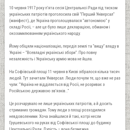
10 червня 1917 року п'ята сесія Центральної Ради під тиском
українських патріотів проголосила свій "Перший Універсал"
(маніфест), де Україна проголошувалася "автономією" у
складі Росії, – але це було лише декларацією, обманом і
окозамилюванням українського народу.
Йому обіцяли націоналізацію, переділ землі та "вищу" владу в
Україні – "Всевладні українські збори". Про повну
незалежність і Українську армію мова не йшла.
На Софіївській площі 11 червня в Києві зібралося кілька тисяч
людей. Тут зачитали Універсал. Люди почули те, що вже не раз
чули: "Україна не відділяється від Росії, не розриває з
Російською державою зв'язків..."
Це розчарувало не лише українських патріотів, а й досить
стриманих громадян. Тому люди з площі розходилися
невдоволеними. Хоча знайшлися й такі, котрі несли
Грушевського на руках від Софіївської площі до будинку
Центральної Ради. Дурість – вона безмежна.