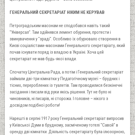
ГЕНЕРАЛЬНИЙ СЕКРЕТАРІАТ НІКИМ НЕ КЕРУВАВ
Петроградським масонам не сподобався навіть такий
"Універсал". Там здійнявся лемент обурення, протести і
звинувачення у "зраді". Особливо їх обурювало створення в
Києві соціалістами-масонами Генерального секретаріату, який
почав існувати поряд із владою в Україні. Хоча цей
секретаріат не мав будь-якої влади.
Спочатку Центральна Рада, а потім і Генеральний секретаріат
займали дві-три кімнатки у Педагогічному музеї – брудних і
тісних, перероблених із туалетів. Там проводилися безкінечні
засідання і писали від руки якісь рішення. Тут не було ні
чиновників, ні писарів, ні сторожа. І головне – нікого з
досвідом подібної роботи!
Нарешті в серпні 1917 року Генеральний секретаріат випросив
у Київської Думи в брудному, засміченому готелі "Савой" в
оренду дві кімнатки. Діяльність секретаріату була ілюзорною,