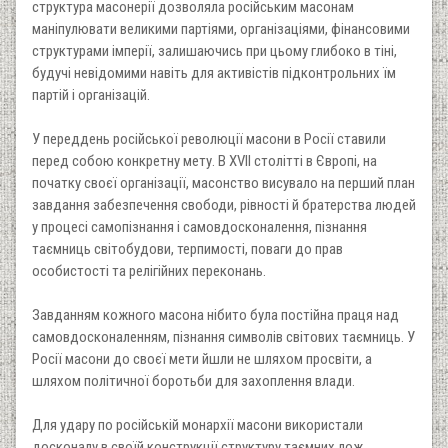
структура масонерії дозволяла російським масонам
маніпулювати великими партіями, організаціями, фінансовими
структурами імперії, залишаючись при цьому глибоко в тіні,
будучі невідомими навіть для активістів підконтрольних їм
партій і організацій.
У переддень російської революції масони в Росії ставили
перед собою конкретну мету. В XVII столітті в Європі, на
початку своєї організації, масонство висувало на перший план
завдання забезпечення свободи, рівності й братерства людей
у процесі самопізнання і самовдосконалення, пізнання
таємниць світобудови, терпимості, поваги до прав
особистості та релігійних переконань.
Завданням кожного масона нібито була постійна праця над
самовдосконаленням, пізнання символів світових таємниць. У
Росії масони до своєї мети йшли не шляхом просвіти, а
шляхом політичної боротьби для захоплення влади.
Для удару по російській монархії масони використали
досконалу в своїй конструкції структуру таємних лож.