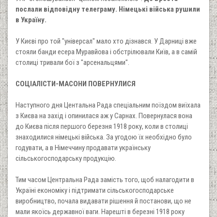
послали відповідну телеграму. Німецькі війська рушили
в Україну.
У Києві про той "універсал" мало хто дізнався. У Дарниці вже
стояли банди есера Муравйова і обстрілювали Київ, а в самій
столиці тривали бої з "арсенальцями".
СОЦІАЛІСТИ-МАСОНИ ПОВЕРНУЛИСЯ
Наступного дня Центальна Рада спеціальним поїздом виїхала
з Києва на захід і опинилася аж у Сарнах. Повернулася вона
до Києва після першого березня 1918 року, коли в столиці
знаходилися німецькі війська. За угодою їх необхідно було
годувати, а в Німеччину продавати українську
сільськогосподарську продукцію.
Тим часом Центральна Рада замість того, щоб налагодити в
Україні економіку і підтримати сільськогосподарське
виробництво, почала видавати рішення й постанови, що не
мали якоїсь державної ваги. Нарешті в березні 1918 року