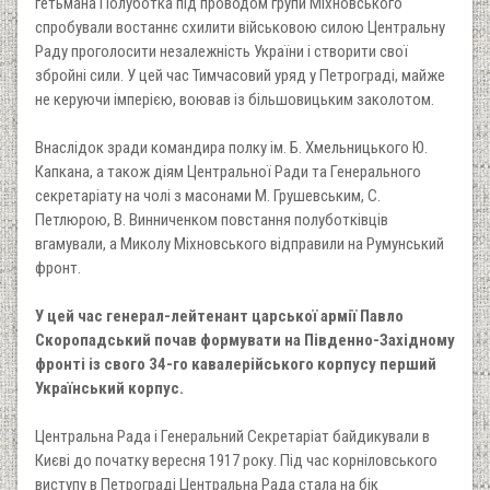
гетьмана Полуботка під проводом групи Міхновського
спробували востаннє схилити військовою силою Центральну
Раду проголосити незалежність України і створити свої
збройні сили. У цей час Тимчасовий уряд у Петрограді, майже
не керуючи імперією, воював із більшовицьким заколотом.
Внаслідок зради командира полку ім. Б. Хмельницького Ю.
Капкана, а також діям Центральної Ради та Генерального
секретаріату на чолі з масонами М. Грушевським, С.
Петлюрою, В. Винниченком повстання полуботківців
вгамували, а Миколу Міхновського відправили на Румунський
фронт.
У цей час генерал-лейтенант царської армії Павло
Скоропадський почав формувати на Південно-Західному
фронті із свого 34-го кавалерійського корпусу перший
Український корпус.
Центральна Рада і Генеральний Секретаріат байдикували в
Києві до початку вересня 1917 року. Під час корніловського
виступу в Петрограді Центральна Рада стала на бік