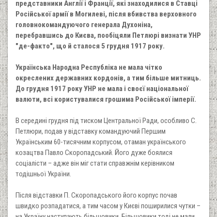
представники Англії і Франції, які знаходилися в Ставці
Російської армії в Могилеві, після вбивства верховного
головнокомандуючого генерала Духоніна,
перебравшись до Києва, пообіцяли Петлюрі визнати УНР
"де-факто", що й сталося 5 грудня 1917 року.
Українська Народна Республіка не мала чітко
окреслених державних кордонів, а тим більше митниць.
До грудня 1917 року УНР не мала і своєї національної
валюти, всі користувалися грошима Російської імперії.
В середині грудня під тиском Центральної Ради, особливо С.
Петлюри, подав у відставку командуючий Першим
Українським 60-тисячним корпусом, отаман українського
козацтва Павло Скоропадський. Його дуже боялися
соціалісти – адже він міг стати справжнім керівником
тодішньої України.
Після відставки П. Скоропадського його корпус почав
швидко розпадатися, а тим часом у Києві поширилися чутки –
на Україну наступають більшовики. Більшовики тоді не мали