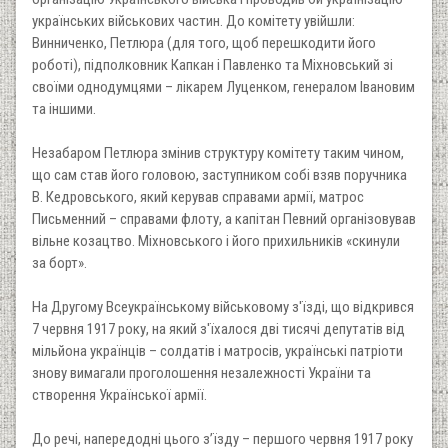
українських військових частин. До комітету увійшли:
Винниченко, Петлюра (для того, щоб перешкодити його
роботі), підполковник Капкан і Павленко та Міхновський зі
своїми однодумцями – лікарем Луценком, генералом Івановим
та іншими.
Незабаром Петлюра змінив структуру комітету таким чином,
що сам став його головою, заступником собі взяв поручника
В. Кедровського, який керував справами армії, матрос
Письменний – справами флоту, а капітан Певний організовував
вільне козацтво. Міхновського і його прихильників «скинули
за борт».
На Другому Всеукраїнському військовому з'їзді, що відкрився
7 червня 1917 року, на який з'їхалося дві тисячі депутатів від
мільйона українців – солдатів і матросів, українські патріоти
знову вимагали проголошення незалежності України та
створення Української армії.
До речі, напередодні цього з’їзду – першого червня 1917 року