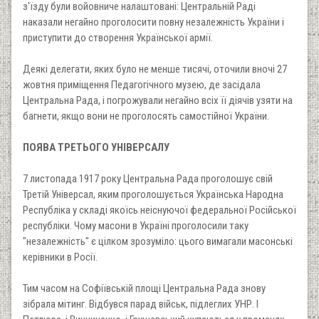
з'їзду були войовниче налаштовані: Центральній Раді
наказали негайно проголосити повну незалежність України і
приступити до створення Української армії.
Деякі делегати, яких було не менше тисячі, оточили вночі 27
жовтня приміщення Педагогічного музею, де засідала
Центральна Рада, і погрожували негайно всіх її діячів узяти на
багнети, якщо вони не проголосять самостійної України.
ПОЯВА ТРЕТЬОГО УНІВЕРСАЛУ
7 листопада 1917 року Центральна Рада проголошує свій
Третій Універсал, яким проголошується Українська Народна
Республіка у складі якоїсь неіснуючої федеральної Російської
республіки. Чому масони в Україні проголосили таку
"незалежність" є цілком зрозуміло: цього вимагали масонські
керівники в Росії.
Тим часом на Софіївській площі Центральна Рада знову
зібрала мітинг. Відбувся парад військ, підлеглих УНР. І