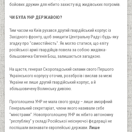
бойових дружин для нібито захисту від жидівських погромів.
ЧИ БУЛА УНР ДЕРЖАВОЮ?
Тим часом на Київ рухався другий гвардійський корпус із
Західного фронту, щоб знищити Центральну Раду і будь-яку
згадку про "самостійність". Як могло статися, що еліту
російської армії гвардійців повела за собою жидівка-
більшовичка Євгенія Бош, залишається загадкою.
На щастя, генерал Скоропадський силами свого Першого
Українського корпусу оточив, роззброїв і вислав за межі
України не лише другий гвардійський корпус, а й
збільшовичену Волинську дивізію.
Проголошена УНР не мала свого уряду – лише аморфний
Генеральний секретаріат, члени якого називали себе
"міністрами". Новопроголошену УНР як нібито автономну
"республіку" у складі Російської неіснуючої федерації не
поспішали визнавати європейські держави.
Лише