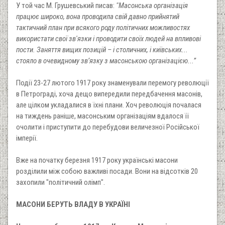
У той час М. Грушевський писав:
"Масонська організація
працює широко, вона проводила свій давно прийнятий
тактичний план при всякого роду політичних можливостях
використати свої зв'язки і проводити своїх людей на впливові
пости. Заняття вищих позицій – і столичних, і київських...
стояло в очевидному зв’язку з масонською організацією...”
Події 23-27 лютого 1917 року знаменували перемогу революції
в Петрограді, хоча дещо випередили передбачення масонів,
але цілком укладалися в їхні плани. Хоч революція почалася
на тиждень раніше, масонським організаціям вдалося її
очолити і приступити до перебудови величезної Російської
імперії.
Вже на початку березня 1917 року українські масони
розділили між собою важливі посади. Вони на відсотків 20
захопили "політичний олімп".
МАСОНИ БЕРУТЬ ВЛАДУ В УКРАЇНІ