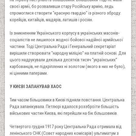
своєї армії, бо розваливши стару Російську армію, ледь
спромоглися створити "красную гвардію" із різного зброду:
корейців, китайців, мадярів, латишів і росіян.
Із зникненням Українського корпусу в українських масонів-
соціалістів не лишилося жодної бойової надійної армійської
частини. Тоді Центральна Рада і Генеральний секретаріат
вирішили створювати "народну міліцію" на платній основі. Для
цього надрукували декілька десятків тисяч “українських”
карбованців, не підкріплених ні золотом (якого в них не було),
ні цінними паперами.
У КИЄВІ ЗАПАНУВАВ ХАОС
Тим часом більшовики в Києві підняли повстання. Центральна
Рада запанікувала. Петлюрі вдалося роззброїти більшість
військових частин Києва, які перейшли на бік більшовиків.
Четвертого грудня 1917 року Центральна Рада отримала від
ленінського СНК (Совєт народних комісарів) ультиматум з