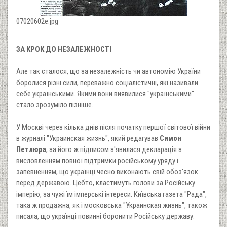
07020602e.jpg
ЗА КРОК ДО НЕЗАЛЕЖНОСТІ
Але так сталося, що за незалежність чи автономію України
боролися різні сили, переважно соціалістичні, які називали
себе українськими. Якими вони виявилися "українськими"
стало зрозуміло пізніше.
У Москві через кілька днів після початку першої світової війни
в журналі "Украинская жизнь", який редагував
Симон
Петлюра
, за його ж підписом з'явилася декларація з
висловленням повної підтримки російському уряду і
запевненням, що українці чесно виконають свій обоз'язок
перед державою. Цебто, кластимуть голови за Російську
імперію, за чужі їм імперські інтереси. Київська газета "Рада",
така ж продажна, як і московська "Украинская жизнь", також
писала, що українці повинні боронити Російську державу.