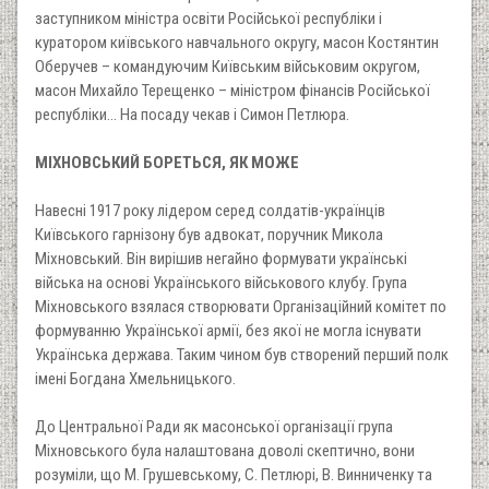
заступником міністра освіти Російської республіки і
куратором київського навчального округу, масон Костянтин
Оберучев – командуючим Київським військовим округом,
масон Михайло Терещенко – міністром фінансів Російської
республіки... На посаду чекав і Симон Петлюра.
МІХНОВСЬКИЙ БОРЕТЬСЯ, ЯК МОЖЕ
Навесні 1917 року лідером серед солдатів-українців
Київського гарнізону був адвокат, поручник Микола
Міхновський. Він вирішив негайно формувати українські
війська на основі Українського військового клубу. Група
Міхновського взялася створювати Організаційний комітет по
формуванню Української армії, без якої не могла існувати
Українська держава. Таким чином був створений перший полк
імені Богдана Хмельницького.
До Центральної Ради як масонської організації група
Міхновського була налаштована доволі скептично, вони
розуміли, що М. Грушевському, С. Петлюрі, В. Винниченку та