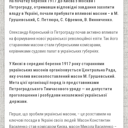
На початку березня 1917 до Києва з Москви і
Петрограду, отримавши відповідні завдання захопити
владу в Україні, почали прибувати впливові масони – в М.
Грушевський, С. Петлюра, С. Єфремов, В. Винниченко.
Олександр Керенський із Петрограду почав активно впливати
на формування нової української революційної еліти. Так його
стараннями масони стали губернськими комісарами,
керівниками судових палат в українських губерніях.
У Києві в середині березня 1917 року стараннями
українських масонів організовується Центральна Рада,
яку очолив високопоставлений масон М. Грушевський.
Мета цієї організації поряд із представниками
Петроградського Тимчасового уряду — не допустити
проголошення і розбудови незалежної української
держави.
Перше, що зробили українські масони, – це розставили на
ключові посади в Україні своїх людей. Масон Констянтин
Василенко став комісаром Києва, масон Микола Василенко –