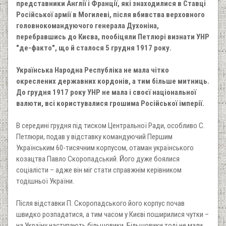
представники Англії і Франції, які знаходилися в Ставці
Російської армії в Могилеві, після вбивства верховного
головнокомандуючого генерала Духоніна,
перебравшись до Києва, пообіцяли Петлюрі визнати УНР
"де-факто", що й сталося 5 грудня 1917 року.
Українська Народна Республіка не мала чітко
окреслених державних кордонів, а тим більше митниць.
До грудня 1917 року УНР не мала і своєї національної
валюти, всі користувалися грошима Російської імперії.
В середині грудня під тиском Центральної Ради, особливо С.
Петлюри, подав у відставку командуючий Першим
Українським 60-тисячним корпусом, отаман українського
козацтва Павло Скоропадський. Його дуже боялися
соціалісти – адже він міг стати справжнім керівником
тодішньої України.
Після відставки П. Скоропадського його корпус почав
швидко розпадатися, а тим часом у Києві поширилися чутки –
на Україну наступають більшовики. Більшовики тоді не мали