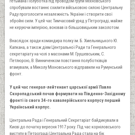
гетьмана Полуботка під проводом групи Міхновського
спробували востаннє схилити військовою силою Центральну
Раду проголосити незалежність України і створити свої
збройні сили. У цей час Тимчасовий уряд у Петрограді, майже
не керуючи імперією, воював із більшовицьким заколотом.
Внаслідок зради командира полку ім. Б. Хмельницького Ю.
Капкана, а також діям Центральної Ради та Генерального
секретаріату на чолі з масонами М. Грушевським, С.
Петлюрою, В. Винниченком повстання полуботківців
вгамували, а Миколу Міхновського відправили на Румунський
фронт.
У цей час генерал-лейтенант царської армії Павло
Скоропадський почав формувати на Південно-Західному
фронті із свого 34-го кавалерійського корпусу перший
Український корпус.
Центральна Рада і Генеральний Секретаріат байдикували в
Києві до початку вересня 1917 року. Під час корніловського
виступу в Петрограді Центральна Рада стала на бік