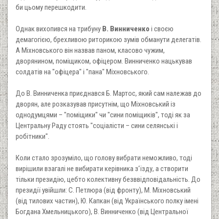
би цьому перешкодити.
Однак вихопився на трибуну
В. Винниченко
і своєю
демагогією, брехливою риторикою зумів обманути делегатів.
А Міхновського він назвав паном, класово чужим,
дворянином, поміщиком, офіцером. Винниченко нацькував
солдатів на "офіцера" і "пана" Міхновського.
До В. Винниченка приєднався Б. Мартос, який сам належав до
дворян, але розказував присутнім, що Міхновський із
однодумцями – "поміщики" чи "сини поміщиків", тоді як за
Центральну Раду стоять "соціалісти – сини селянські і
робітники".
Коли стало зрозуміло, що голову вибрати неможливо, тоді
вирішили взагалі не вибирати керівника з'їзду, а створити
тільки президію, цебто колективну безввідповідальність. До
президії увійшли: С. Петлюра (від фронту), М. Міхновський
(від тилових частин), Ю. Капкан (від Українського полку імені
Богдана Хмельницького), В. Винниченко (від Центральної