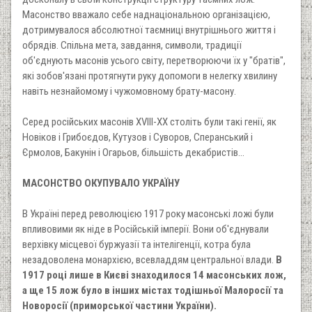
Масонство вважало себе наднаціональною організацією,
дотримувалося абсолютної таємниці внутрішнього життя і
обрядів. Спільна мета, завдання, символи, традиції
об'єднують масонів усього світу, перетворюючи їх у "братів",
які зобов'язані протягнути руку допомоги в нелегку хвилину
навіть незнайомому і чужомовному брату-масону.
Серед російських масонів ХVІІІ-ХХ століть були такі генії, як
Новіков і Грибоєдов, Кутузов і Суворов, Сперанський і
Єрмолов, Бакунін і Огарьов, більшість декабристів...
МАСОНСТВО ОКУПУВАЛО УКРАЇНУ
В Україні перед революцією 1917 року масонські ложі були
впливовими як ніде в Російській імперії. Вони об'єднували
верхівку місцевої буржуазії та інтелігенції, котра була
незадоволена монархією, всевладдям центральної влади.
В
1917 році лише в Києві знаходилося 14 масонських лож,
а ще 15 лож було в інших містах тодішньої Малоросії та
Новоросії (приморської частини України).