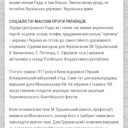
іншим членам Ради, а тим більше, Тимчасовому уряду, не
потрібна Українська держава і Українська армія.
СОЦІАЛІСТИ-МАСОНИ ПРОТИ УКРАЇНЦІВ
Лідери Центральної Ради, як і члени так званих українських
партій: есдеків, есерів, есефів, придумали масонську "причину"
– українці і Україна не готові до самостійного державного
існування. Єдиним виходом для України вони (М. Грушевський,
В. Винниченко, С. Петлюра, С. Єфремов та ін.) вважали
автономію у складі Російської Федеративної республіки.
П'ятого травня 1917 року в Києві відкрився Перший
Всеукраїнський військовий з'їзд. Саме тут центральнорадівці
вирішили дати Міхновському бій. На зібрання з'їхалися 700
представників солдатів-українців і матросів-українців
Чорноморського і Балтійського флотів.
Коли почалися виступи, М. Грушевський (масон, професор!)
кинувся на Міхновського, зіпхнув його з трибуни і намагався
заволодіти увагою залу. Далі Грушевський і компанія вирішили