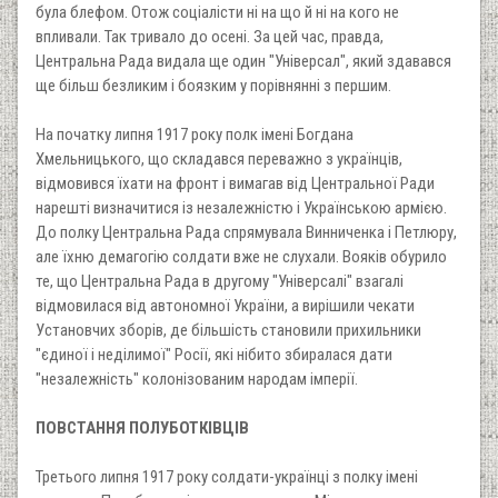
була блефом. Отож соціалісти ні на що й ні на кого не
впливали. Так тривало до осені. За цей час, правда,
Центральна Рада видала ще один "Універсал", який здавався
ще більш безликим і боязким у порівнянні з першим.
На початку липня 1917 року полк імені Богдана
Хмельницького, що складався переважно з українців,
відмовився їхати на фронт і вимагав від Центральної Ради
нарешті визначитися із незалежністю і Українською армією.
До полку Центральна Рада спрямувала Винниченка і Петлюру,
але їхню демагогію солдати вже не слухали. Вояків обурило
те, що Центральна Рада в другому "Універсалі" взагалі
відмовилася від автономної України, а вирішили чекати
Установчих зборів, де більшість становили прихильники
"єдиної і неділимої" Росії, які нібито збиралася дати
"незалежність" колонізованим народам імперії.
ПОВСТАННЯ ПОЛУБОТКІВЦІВ
Третього липня 1917 року солдати-українці з полку імені