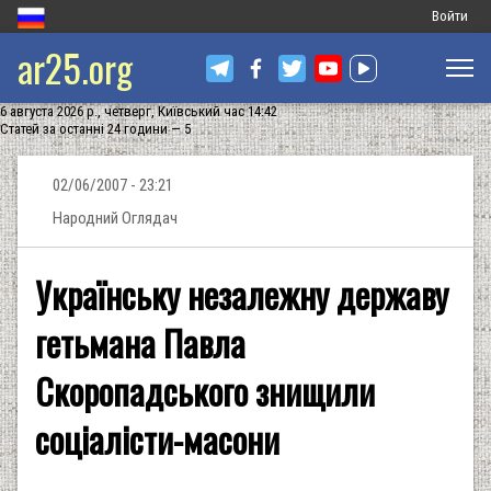
Меню
Войти
ar25.org
обліковог
запису
6 августа 2026 р., четверг, Київський час 14:42
користува
Статей за останні 24 години — 5
02/06/2007 - 23:21
Народний Оглядач
Українську незалежну державу
гетьмана Павла
Скоропадського знищили
соціалісти-масони