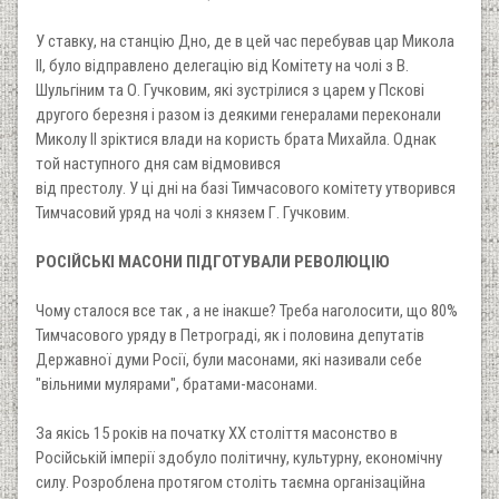
У ставку, на станцію Дно, де в цей час перебував цар Микола
II, було відправлено делегацію від Комітету на чолі з В.
Шульгіним та О. Гучковим, які зустрілися з царем у Пскові
другого березня і разом із деякими генералами переконали
Миколу II зріктися влади на користь брата Михайла. Однак
той наступного дня сам відмовився
від престолу. У ці дні на базі Тимчасового комітету утворився
Тимчасовий уряд на чолі з князем Г. Гучковим.
РОСІЙСЬКІ МАСОНИ ПІДГОТУВАЛИ РЕВОЛЮЦІЮ
Чому сталося все так , а не інакше? Треба наголосити, що 80%
Тимчасового уряду в Петрограді, як і половина депутатів
Державної думи Росії, були масонами, які називали себе
"вільними мулярами", братами-масонами.
За якісь 15 років на початку XX століття масонство в
Російській імперії здобуло політичну, культурну, економічну
силу. Розроблена протягом століть таємна організаційна