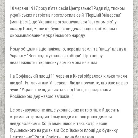
10 червня 1917 року п'ята сесія Центральної Ради під тиском
українських патріотів проголосила свій "Перший Універсал"
(маніфест), де Україна проголошувалася "автономією" у
складі Росії, – але це було лише декларацією, обманом і
окозамилюванням українського народу.
Йому обіцяли націоналізацію, переділ землі та "вищу" владу в
Україні – "Всевладні українські збори". Про повну
незалежність і Українську армію мова не йшла.
На Софіївській площі 11 червня в Києві зібралося кілька тисяч
людей. Тут зачитали Універсал. Люди почули те, що вже не раз
чули: "Україна не відділяється від Росії, не розриває з
Російською державою зв'язків..."
Це розчарувало не лише українських патріотів, а й досить
стриманих громадян. Тому люди з площі розходилися
невдоволеними. Хоча знайшлися й такі, котрі несли
Грушевського на руках від Софіївської площі до будинку
Центральної Ради. Дурість – вона безмежна.