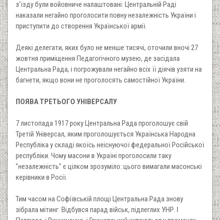
з'їзду були войовниче налаштовані: Центральній Раді
наказали негайно проголосити повну незалежність України і
приступити до створення Української армії.
Деякі делегати, яких було не менше тисячі, оточили вночі 27
жовтня приміщення Педагогічного музею, де засідала
Центральна Рада, і погрожували негайно всіх її діячів узяти на
багнети, якщо вони не проголосять самостійної України.
ПОЯВА ТРЕТЬОГО УНІВЕРСАЛУ
7 листопада 1917 року Центральна Рада проголошує свій
Третій Універсал, яким проголошується Українська Народна
Республіка у складі якоїсь неіснуючої федеральної Російської
республіки. Чому масони в Україні проголосили таку
"незалежність" є цілком зрозуміло: цього вимагали масонські
керівники в Росії.
Тим часом на Софіївській площі Центральна Рада знову
зібрала мітинг. Відбувся парад військ, підлеглих УНР. І