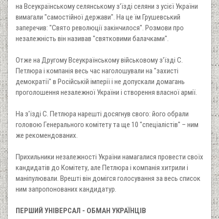
на Всеукраїнському селянському з'їзді селяни з усієї України
вимагали "самостійної держави". На це їм Грушевський
заперечив: "Свято революції закінчилося". Розмови про
незалежність він називав "святковими балачками".
Отже на Другому Всеукраїнському військовому з'їзді С.
Петлюра і компанія весь час наголошували на "захисті
демократії" в Російській імперії і не допускали домагань
проголошення незалежної України і створення власної армії.
На з'їзді С. Петлюра нарешті досягнув свого: його обрали
головою Генерального комітету та ще 10 "спеціалістів" – ним
же рекомендованих.
Прихильники незалежності України намагалися провести своїх
кандидатів до Комітету, але Петлюра і компанія хитрили і
маніпулювали. Врешті він домігся голосування за весь список
ним запропонованих кандидатур.
ПЕРШИЙ УНІВЕРСАЛ - ОБМАН УКРАЇНЦІВ