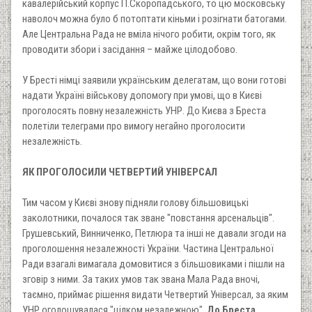
кавалерійський корпус П.Скоропадського, то цю московську
наволоч можна було б потоптати кіньми і розігнати батогами.
Але Центральна Рада не вміла нічого робити, окрім того, як
проводити збори і засідання – майже цілодобово.
У Бресті німці заявили українським делегатам, що вони готові
надати Україні військову допомогу при умові, що в Києві
проголосять повну незалежність УНР. До Києва з Бреста
полетіли телеграми про вимогу негайно проголосити
незалежність.
ЯК ПРОГОЛОСИЛИ ЧЕТВЕРТИЙ УНІВЕРСАЛ
Тим часом у Києві знову підняли голову більшовицькі
заколотники, почалося так зване "повстання арсенальців".
Грушевський, Винниченко, Петлюра та інші не давали згоди на
проголошення незалежності України. Частина Центральної
Ради взагалі вимагала домовитися з більшовиками і пішли на
зговір з ними. За таких умов так звана Мала Рада вночі,
таємно, приймає рішення видати Четвертий Універсал, за яким
УНР оголошувалася "цілком незалежною".
До Бреста