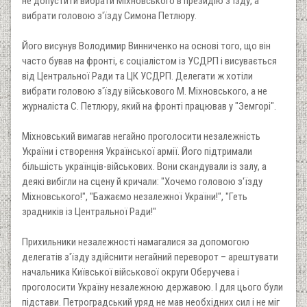
не допустити вибрати Міхновського в президію з'їзду, а
вибрати головою з'їзду Симона Петлюру.
Його висунув Володимир Винниченко на основі того, що він
часто бував на фронті, є соціалістом із УСДРП і висувається
від Центральної Ради та ЦК УСДРП. Делегати ж хотіли
вибрати головою з'їзду військового М. Міхновського, а не
журналіста С. Петлюру, який на фронті працював у "Земгорі".
Міхновський вимагав негайно проголосити незалежність
України і створення Української армії. Його підтримали
більшість українців-військових. Вони скандували із залу, а
деякі вибігли на сцену й кричали: "Хочемо головою з'їзду
Міхновського!", "Бажаємо незалежної України!", "Геть
зрадників із Центральної Ради!"
Прихильники незалежності намагалися за допомогою
делегатів з'їзду здійснити негайний переворот – арештувати
начальника Київської військової округи Оберучева і
проголосити Україну незалежною державою. І для цього були
підстави. Петроградський уряд не мав необхідних сил і не міг