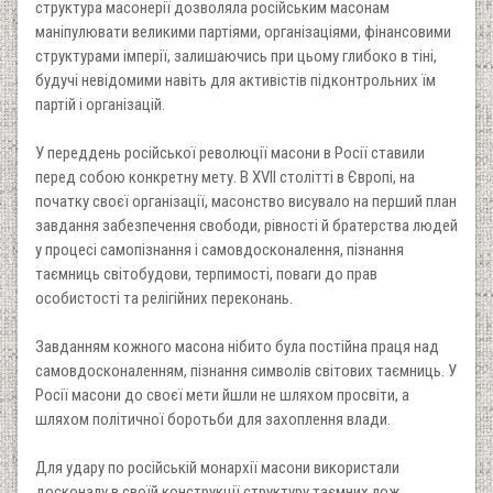
структура масонерії дозволяла російським масонам
маніпулювати великими партіями, організаціями, фінансовими
структурами імперії, залишаючись при цьому глибоко в тіні,
будучі невідомими навіть для активістів підконтрольних їм
партій і організацій.
У переддень російської революції масони в Росії ставили
перед собою конкретну мету. В XVII столітті в Європі, на
початку своєї організації, масонство висувало на перший план
завдання забезпечення свободи, рівності й братерства людей
у процесі самопізнання і самовдосконалення, пізнання
таємниць світобудови, терпимості, поваги до прав
особистості та релігійних переконань.
Завданням кожного масона нібито була постійна праця над
самовдосконаленням, пізнання символів світових таємниць. У
Росії масони до своєї мети йшли не шляхом просвіти, а
шляхом політичної боротьби для захоплення влади.
Для удару по російській монархії масони використали
досконалу в своїй конструкції структуру таємних лож.