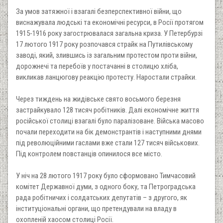
За умов затяжної і взагалі безперспективної війни, що
виснажувала людські та економічні ресурси, в Росії протягом
1915-1916 року загострювалася загальна криза. У Петербурзі
17 лютого 1917 року розпочався страйк на Путилівському
заводі, який, злившись із загальним протестом проти війни,
дорожнечі та перебоїв у постачанні в столицю хліба,
викликав ланцюгову реакцію протесту. Наростали страйки.
Через тиждень на жидівське свято восьмого березня
застрайкувало 128 тисяч робітників. Далі економічне життя
російської столиці взагалі було паралізоване. Війська масово
почали переходити на бік демонстрантів і наступними днями
під революційними гаслами вже стали 127 тисяч військових.
Під контролем повстанців опинилося все місто.
У ніч на 28 лютого 1917 року було сформовано Тимчасовий
комітет Державної думи, з одного боку, та Петроградська
рада робітничих і солдатських депутатів – з другого, як
інституціональні органи, що претендували на владу в
охопленій хаосом столиці Росії.