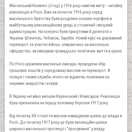
Масонський Конвент (з'їзд) у 1916 році намітив мету – негайну
революцію в Росії. Вже на початок 1916 року серед
масонського братства були розділені основні портфелі в
майбутньому революційному уряді, в столичній і місцевій
адміністраціях. На конгресі були присутніми й делегати з
України: Штенгель, Чебаков, Зарубін. Новий курс на державний
переворот за участю військ, опираючись на масонське
офіцерство, активізував громадсько-політичне життя в країні.
По Росії кружляли масонські емісари, проводячи збір
грошових коштів у середовищі масонів на переворот. А
поліція і таємні служби, нічого не відаючи, полювали на
окремих анархістів і есерів.
В Україну негайно виїхали Керенський і Комісаров. Революція
була призначена на першу половину березня 1917 року.
Від початку XX століття масони намацували шляхи до влади в
Росії. До початку 1917 року це були еволюційні шляхи
широкої масонської протекції і "просування" у владу.