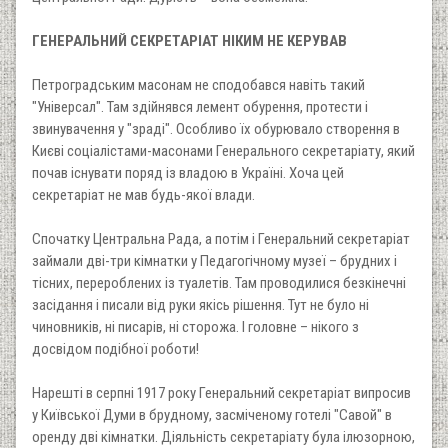
ГЕНЕРАЛЬНИЙ СЕКРЕТАРІАТ НІКИМ НЕ КЕРУВАВ
Петроградським масонам не сподобався навіть такий
"Універсал". Там здійнявся лемент обурення, протести і
звинувачення у "зраді". Особливо їх обурювало створення в
Києві соціалістами-масонами Генерального секретаріату, який
почав існувати поряд із владою в Україні. Хоча цей
секретаріат не мав будь-якої влади.
Спочатку Центральна Рада, а потім і Генеральний секретаріат
займали дві-три кімнатки у Педагогічному музеї – брудних і
тісних, перероблених із туалетів. Там проводилися безкінечні
засідання і писали від руки якісь рішення. Тут не було ні
чиновників, ні писарів, ні сторожа. І головне – нікого з
досвідом подібної роботи!
Нарешті в серпні 1917 року Генеральний секретаріат випросив
у Київської Думи в брудному, засміченому готелі "Савой" в
оренду дві кімнатки. Діяльність секретаріату була ілюзорною,