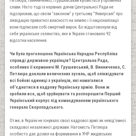
Петлюра, і Винниченко, і Грушевський купаються у променях
слави. Ніхто тоді із керівних діячів Центральної Ради не
підозрював, що своїм "законом" у третьому "Універсалі" про
ліквідацію приватної власності на землю і її націоналізації
вони підписали собі смертний вирок. Бо відштовхнули від
себе українське селянство, яке в Україні становило 92
відсотки населення.
Чи була проголошена Українська Народна Республіка
справді державою українців? Центральна Рада,
особливо її керманичі М. Грушевський, В. Винниченко, С.
Петлюра доклали величезних зусиль, щоб зліквідувати
всі бойові одиниці з українців, які намагалися
об'єднатися в кадрову Українську армію. Вони ж
зробили все, щоб зруйнувати та розпорошити Перший
Український корпус під командуванням українського
генерала Скоропадського.
Отже, в Україні не існувало своєї кадрової армії як невід'ємної
складової незалежної держави. Натомість Петлюра
особисто дає дозвіл на формування в УНР жидівських