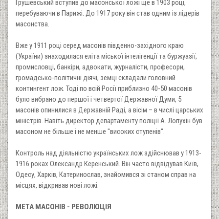
Грушевський вступив до масонської ложі ще в 1903 році,
перебуваючи в Парижі. До 1917 року він став одним із лідерів
масонства.
Вже у 1911 році серед масонів південно-західного краю
(України) знаходилася еліта міської інтелігенції та буржуазії,
промисловці, банкіри, адвокати, журналісти, професори,
громадсько-політичні діячі, земці складали головний
контингент лож. Тоді по всій Росії приблизно 40-50 масонів
було вибрано до першої і четвертої Державної Думи, 5
масонів опинилися в Державній Раді, а вісім – в числі царських
міністрів. Навіть директор департаменту поліції А. Лопухін був
масоном не більше і не менше "високих ступенів".
Контроль над діяльністю українських лож здійснював у 1913-
1916 роках Олександр Керенський. Він часто відвідував Київ,
Одесу, Харків, Катеринослав, знайомився зі станом справ на
місцях, відкривав нові ложі.
МЕТА МАСОНІВ - РЕВОЛЮЦІЯ