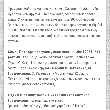
Приміром, майстер масонської ложі в Харкові Я. Рубінштейн
був близьким другом О. Керенського, голови Тимчасового
уряду. У Києві на той час нараховувалося 200-300 масонів.
Загальна кількість масонських братств нараховувала в Україні
600-800 чоловік. Масонство в Україні контролювало велику
кількість всіляких організацій, наукових товариств, містичних
гуртків.
Симон Петлюра поступив у коло масонів між 1906 і 1911
роками.
Пізніше це "коло" отримало назву "Велика ложа
України". Вступ Петлюри до ложі припадає на його працю в
газеті "Рада", якою керували
масони Є. Чекаленко, М.
Грушевський, С. Єфремов.
У Москві у віці 32 роки С.
Петлюра в 1911 році потрапив до впливових масонських лож.
Тут формувався його світогляд.
Одним із перших масонів на Україні став Михайло
Грушевсьий
– ідеолог українського
“революційного" руху”, "батько" української історії.