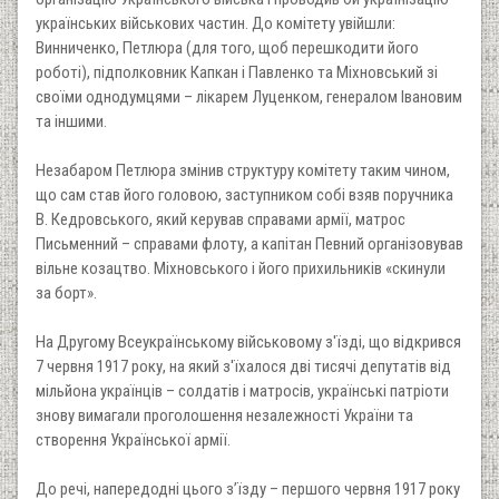
українських військових частин. До комітету увійшли:
Винниченко, Петлюра (для того, щоб перешкодити його
роботі), підполковник Капкан і Павленко та Міхновський зі
своїми однодумцями – лікарем Луценком, генералом Івановим
та іншими.
Незабаром Петлюра змінив структуру комітету таким чином,
що сам став його головою, заступником собі взяв поручника
В. Кедровського, який керував справами армії, матрос
Письменний – справами флоту, а капітан Певний організовував
вільне козацтво. Міхновського і його прихильників «скинули
за борт».
На Другому Всеукраїнському військовому з'їзді, що відкрився
7 червня 1917 року, на який з'їхалося дві тисячі депутатів від
мільйона українців – солдатів і матросів, українські патріоти
знову вимагали проголошення незалежності України та
створення Української армії.
До речі, напередодні цього з’їзду – першого червня 1917 року