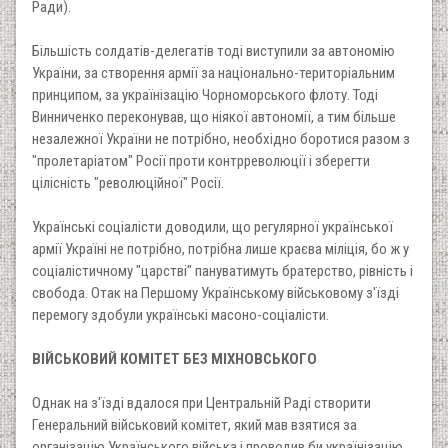
Ради).
Більшість солдатів-делегатів тоді виступили за автономію
України, за створення армії за національно-територіальним
принципом, за українізацію Чорноморського флоту. Тоді
Винниченко переконував, що ніякої автономії, а тим більше
незалежної України не потрібно, необхідно боротися разом з
"пролетаріатом" Росії проти контрреволюції і зберегти
цілісність "революційної" Росії.
Українські соціалісти доводили, що регулярної української
армії Україні не потрібно, потрібна лише краєва міліція, бо ж у
соціалістичному "царстві" пануватимуть братерство, рівність і
свобода. Отак на Першому Українському військовому з'їзді
перемогу здобули українські масоно-соціалісти.
ВІЙСЬКОВИЙ КОМІТЕТ БЕЗ МІХНОВСЬКОГО
Однак на з'їзді вдалося при Центральній Раді створити
Генеральний військовий комітет, який мав взятися за
організацію Українського війська і проводив би українізацію