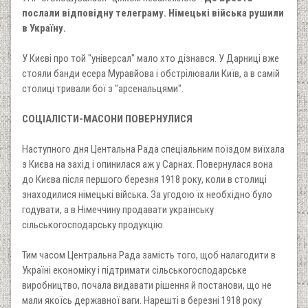
послали відповідну телеграму. Німецькі війська рушили
в Україну.
У Києві про той "універсал" мало хто дізнався. У Дарниці вже
стояли банди есера Муравйова і обстрілювали Київ, а в самій
столиці тривали бої з "арсенальцями".
СОЦІАЛІСТИ-МАСОНИ ПОВЕРНУЛИСЯ
Наступного дня Центальна Рада спеціальним поїздом виїхала
з Києва на захід і опинилася аж у Сарнах. Повернулася вона
до Києва після першого березня 1918 року, коли в столиці
знаходилися німецькі війська. За угодою їх необхідно було
годувати, а в Німеччину продавати українську
сільськогосподарську продукцію.
Тим часом Центральна Рада замість того, щоб налагодити в
Україні економіку і підтримати сільськогосподарське
виробництво, почала видавати рішення й постанови, що не
мали якоїсь державної ваги. Нарешті в березні 1918 року