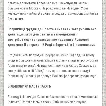
багатьма вимогами. Головна з них – виконувати накази
більшовиків із Москви. На роздуми дали 48 годин. У разі
невиконання – війна. А воювати соціалістам-масонам із Києва
було нічим.
Наприкінці грудня до Бреста з Києва виїхала українська
делегація, щоб домовитися з німецькими і
австрійськими генералами про надання військової
допомоги Центральній Раді в боротьбі з більшовиками.
В ті дні в Києві проходив Всеукраїнський з'їзд рад, на якому
місцеві більшовики намагалися захопити владу й проголосити
"совєтську власть". Не вдалося. І вони втекли до Харкова, де
знову зібрали свій "з'їзд" і там проголосили свою владу і
"совєтську" Україну як єдину з Росією федеративну одиницю.
БІЛЬШОВИКИ НАСТУПАЮТЬ
Зі сходу і півночі до Києва наближалося так зване московське
"військо". Їх було кілька тисяч. Якби на цей час існував