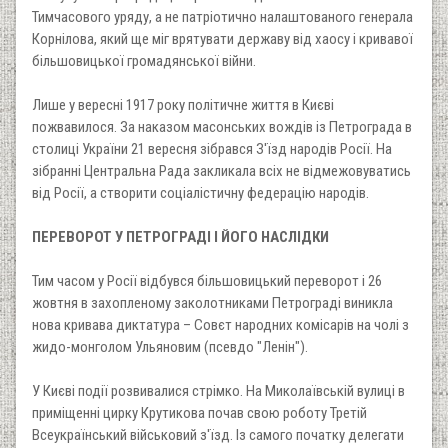
Тимчасового уряду, а не патріотично налаштованого генерала
Корнілова, який ще міг врятувати державу від хаосу і кривавої
більшовицької громадянської війни.
Лише у вересні 1917 року політичне життя в Києві
пожвавилося. За наказом масонських вождів із Петрограда в
столиці України 21 вересня зібрався З'їзд народів Росії. На
зібранні Центральна Рада закликала всіх не відмежовуватись
від Росії, а створити соціалістичну федерацію народів.
ПЕРЕВОРОТ У ПЕТРОГРАДІ І ЙОГО НАСЛІДКИ
Тим часом у Росії відбувся більшовицький переворот і 26
жовтня в захопленому заколотниками Петрограді виникла
нова кривава диктатура – Совєт народних комісарів на чолі з
жидо-монголом Ульяновим (псевдо "Ленін").
У Києві події розвивалися стрімко. На Миколаївській вулиці в
приміщенні цирку Крутикова почав свою роботу Третій
Всеукраїнський військовий з'їзд. Із самого початку делегати