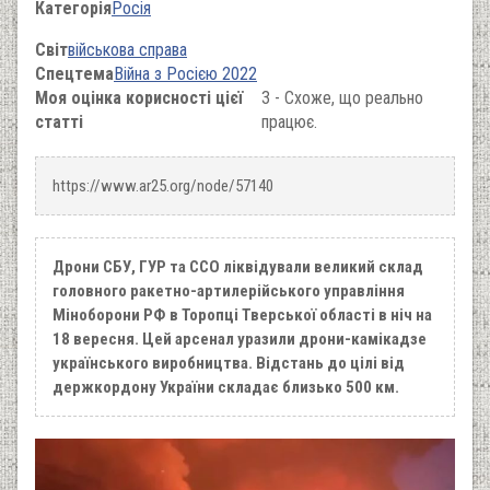
Категорія
Росія
Світ
військова справа
Спецтема
Війна з Росією 2022
Моя оцінка корисності цієї
3 - Схоже, що реально
статті
працює.
https://www.ar25.org/node/57140
Дрони СБУ, ГУР та ССО ліквідували великий склад
головного ракетно-артилерійського управління
Міноборони РФ в Торопці Тверської області в ніч на
18 вересня. Цей арсенал уразили дрони-камікадзе
українського виробництва. Відстань до цілі від
держкордону України складає близько 500 км.