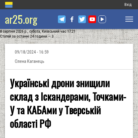
Меню
Вхід
ar25.org
обліков
запису
8 серпня 2026 р., субота, Київський час 17:21
користу
Статей за останні 24 години — 3
09/18/2024 - 16:59
Олена Каганець
Українські дрони знищили
склад з Іскандерами, Точками-
У та КАБАми у Тверській
області РФ