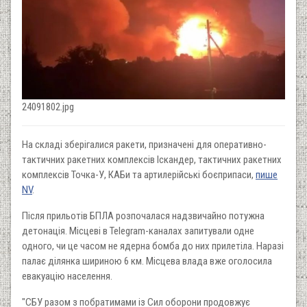
24091802.jpg
На складі зберігалися ракети, призначені для оперативно-
тактичних ракетних комплексів Іскандер, тактичних ракетних
комплексів Точка-У, КАБи та артилерійські боєприпаси,
пише
NV
.
Після прильотів БПЛА розпочалася надзвичайно потужна
детонація. Місцеві в Telegram-каналах запитували одне
одного, чи це часом не ядерна бомба до них прилетіла. Наразі
палає ділянка шириною 6 км. Місцева влада вже оголосила
евакуацію населення.
"СБУ разом з побратимами із Сил оборони продовжує