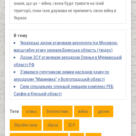
знали, що це – війна, і вона буде тривати на їхній
території, поки їхня держава не припинить свою війну в
Україні.
В тему
Українські дрони атакували аеропорти під Москвою,
масштабну атаку зазнала Брянська область (+відео)
Дрони ЗСУ атакували аеродром Оленья в Мурманській
області РФ
З'явилися супутникові знімки наслідків удару по
аеродрому "Маринівка" у Волгоградській області
Сили спеціальних операцій знищили комплекс РЕБ
Сапфір в Курській області
Теги
атака
безпілотник
війна
дрони
Збройні сили
зброя
ЗСУ