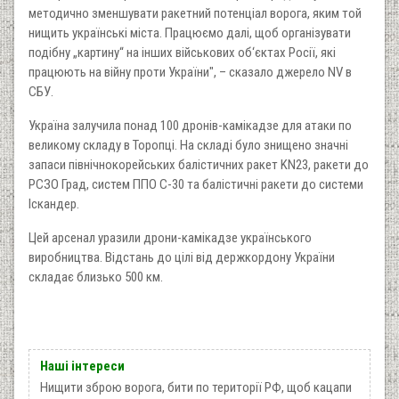
методично зменшувати ракетний потенціал ворога, яким той
нищить українські міста. Працюємо далі, щоб організувати
подібну „картину“ на інших військових об‘єктах Росії, які
працюють на війну проти України", – сказало джерело NV в
СБУ.
Україна залучила понад 100 дронів-камікадзе для атаки по
великому складу в Торопці. На складі було знищено значні
запаси північнокорейських балістичних ракет KN23, ракети до
РСЗО Град, систем ППО С-30 та балістичні ракети до системи
Іскандер.
Цей арсенал уразили дрони-камікадзе українського
виробництва. Відстань до цілі від держкордону України
складає близько 500 км.
Наші інтереси
Нищити зброю ворога, бити по території РФ, щоб кацапи