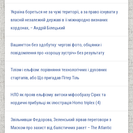
Україна бореться не за чужі території, а за право існувати у
власній незалежній державі в її міжнародно визнаних
кордонах, – Андрій Білецький
Вашингтон без здобутку: чергові фото, обіцянки і
повідомлення про «хорошу зустріч» без результату
Тілізм і ельфізм: порівняння технологічних і духовних
стартапів, або Що пригадав Пітер Тіль
НЛО як прояв ельфізму: витоки міфообразу Сірих та
нордичні прибульці як ілюстрація Homo triplex (4)
Звільнивши Федорова, Зеленський зірвав переговори з
Маском про захист від балістичних ракет – The Atlantic