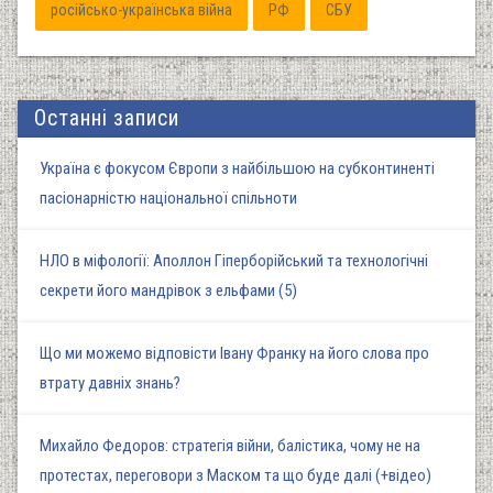
російсько-українська війна
РФ
СБУ
Останні записи
Україна є фокусом Європи з найбільшою на субконтиненті
пасіонарністю національної спільноти
НЛО в міфології: Аполлон Гіперборійський та технологічні
секрети його мандрівок з ельфами (5)
Що ми можемо відповісти Івану Франку на його слова про
втрату давніх знань?
Михайло Федоров: стратегія війни, балістика, чому не на
протестах, переговори з Маском та що буде далі (+відео)