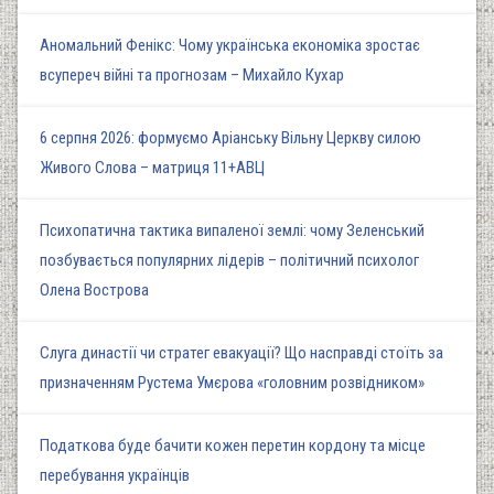
Аномальний Фенікс: Чому українська економіка зростає
всупереч війні та прогнозам – Михайло Кухар
6 серпня 2026: формуємо Аріанську Вільну Церкву силою
Живого Слова – матриця 11+АВЦ
Психопатична тактика випаленої землі: чому Зеленський
позбувається популярних лідерів – політичний психолог
Олена Вострова
Слуга династії чи стратег евакуації? Що насправді стоїть за
призначенням Рустема Умєрова «головним розвідником»
Податкова буде бачити кожен перетин кордону та місце
перебування українців