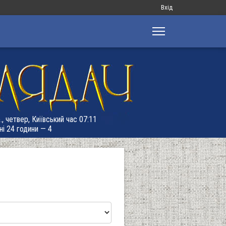
Меню
Вхід
облікового
запису
користувача
., четвер, Київський час 07:11
ні 24 години — 4