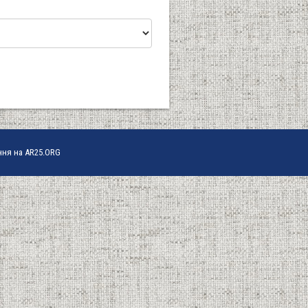
ння на AR25.ORG