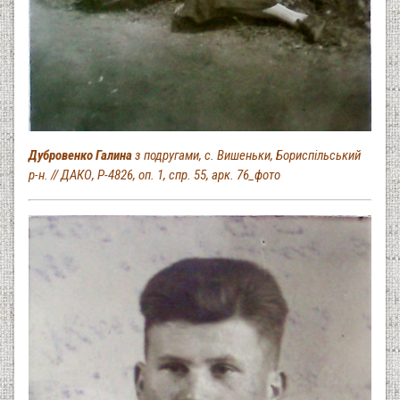
Дубровенко Галина
з подругами, с. Вишеньки, Бориспільський
р-н. // ДАКО, Р-4826, оп. 1, спр. 55, арк. 76_фото