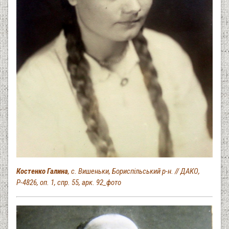
Костенко Галина
, с. Вишеньки, Бориспільський р-н. // ДАКО,
Р-4826, оп. 1, спр. 55, арк. 92_фото