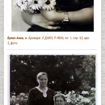
Булах Анна
, м. Бровари. // ДАКО, Р-4826, оп. 1, спр. 62, арк.
5_фото