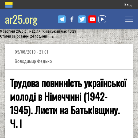
Меню
Вхід
ar25.org
обліков
запису
9 серпня 2026 р., неділя, Київський час 10:29
користу
Статей за останні 24 години — 2
05/08/2019 - 21:01
Володимир Федько
Трудова повинність української
молоді в Німеччині (1942-
1945). Листи на Батьківщину.
Ч. I