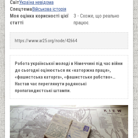
Світ
Україна невідома
Спецтема
Військова історія
Моя оцінка корисності цієї
3 - Схоже, що реально
статті
працює.
https://www.ar25.org/node/42664
Робота української молоді в Німеччині під час війни
до сьогодні оцінюється як «каторжна праця»,
«фашистська каторга», «фашистське рабство»…
Настав час переглянути радянські
пропагандистські штампи.