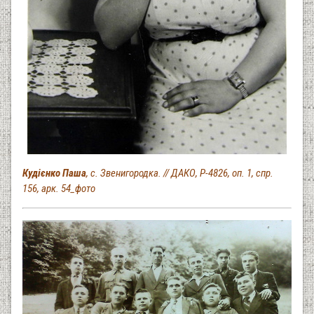
Кудієнко Паша
, с. Звенигородка. // ДАКО, Р-4826, оп. 1, спр.
156, арк. 54_фото