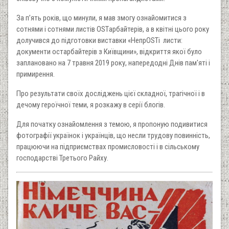
За п’ять років, що минули, я мав змогу ознайомитися з
сотнями і сотнями листів OSTарбайтерів, а в квітні цього року
долучився до підготовки виставки «НепрOSTі листи:
документи остарбайтерів з Київщини», відкриття якої було
заплановано на 7 травня 2019 року, напередодні Днів пам'яті і
примирення.
Про результати своїх досліджень цієї складної, трагічної і в
дечому героїчної теми, я розкажу в серії блогів.
Для початку ознайомлення з темою, я пропоную подивитися
фотографії українок і українців, що несли трудову повинність,
працюючи на підприємствах промисловості і в сільському
господарстві Третього Райху.