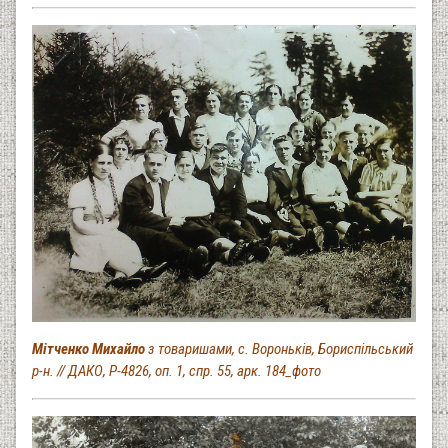
Мітченко Михайло
з товаришами, с. Вороньків, Бориспільський
р-н. // ДАКО, Р-4826, оп. 1, спр. 55, арк. 184_фото