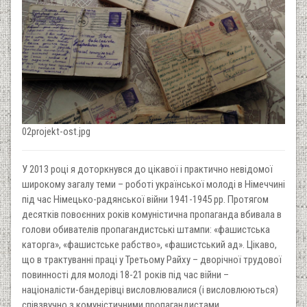
02projekt-ost.jpg
У 2013 році я доторкнувся до цікавої і практично невідомої
широкому загалу теми – роботі української молоді в Німеччині
під час Німецько-радянської війни 1941-1945 рр. Протягом
десятків повоєнних років комуністична пропаганда вбивала в
голови обивателів пропагандистські штампи: «фашистська
каторга», «фашистське рабство», «фашистський ад». Цікаво,
що в трактуванні праці у Третьому Райху – дворічної трудової
повинності для молоді 18-21 років під час війни –
націоналісти-бандерівці висловлювалися (і висловлюються)
співзвучно з комуністичними пропагандистами.