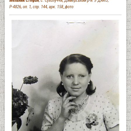
Мельник Стефан
, с. Сухолуччя, Димерський р-н. // ДАКО,
Р-4826, оп. 1, спр. 144, арк. 158_фото