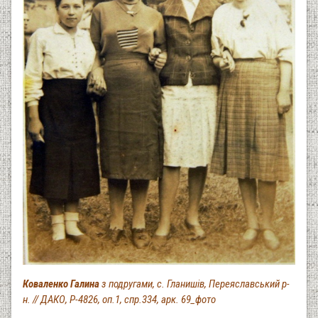
Коваленко Галина
з подругами, с. Гланишів, Переяславський р-
н. // ДАКО, Р-4826, оп.1, спр.334, арк. 69_фото