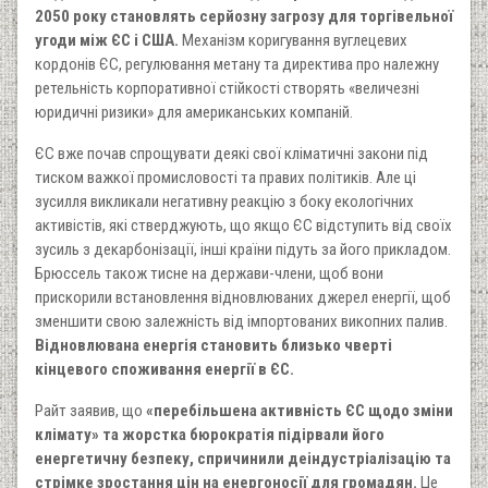
2050 року становлять серйозну загрозу для торгівельної
угоди між ЄС і США.
Механізм коригування вуглецевих
кордонів ЄС, регулювання метану та директива про належну
ретельність корпоративної стійкості створять «величезні
юридичні ризики» для американських компаній.
ЄС вже почав спрощувати деякі свої кліматичні закони під
тиском важкої промисловості та правих політиків. Але ці
зусилля викликали негативну реакцію з боку екологічних
активістів, які стверджують, що якщо ЄС відступить від своїх
зусиль з декарбонізації, інші країни підуть за його прикладом.
Брюссель також тисне на держави-члени, щоб вони
прискорили встановлення відновлюваних джерел енергії, щоб
зменшити свою залежність від імпортованих викопних палив.
Відновлювана енергія становить близько чверті
кінцевого споживання енергії в ЄС.
Райт заявив, що
«перебільшена активність ЄС щодо зміни
клімату» та жорстка бюрократія підірвали його
енергетичну безпеку, спричинили деіндустріалізацію та
стрімке зростання цін на енергоносії для громадян.
Це