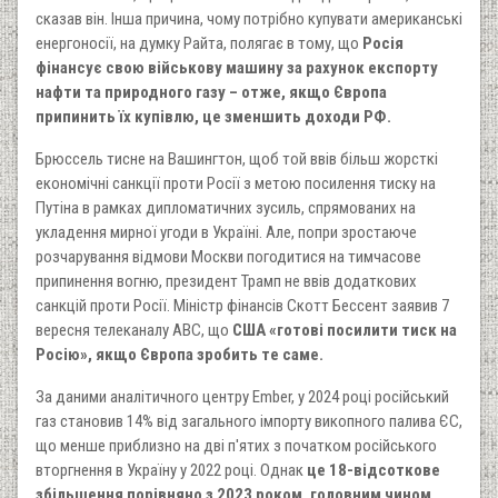
сказав він. Інша причина, чому потрібно купувати американські
енергоносії, на думку Райта, полягає в тому, що
Росія
фінансує свою військову машину за рахунок експорту
нафти та природного газу – отже, якщо Європа
припинить їх купівлю, це зменшить доходи РФ.
Брюссель тисне на Вашингтон, щоб той ввів більш жорсткі
економічні санкції проти Росії з метою посилення тиску на
Путіна в рамках дипломатичних зусиль, спрямованих на
укладення мирної угоди в Україні. Але, попри зростаюче
розчарування відмови Москви погодитися на тимчасове
припинення вогню, президент Трамп не ввів додаткових
санкцій проти Росії. Міністр фінансів Скотт Бессент заявив 7
вересня телеканалу ABC, що
США «готові посилити тиск на
Росію», якщо Європа зробить те саме.
За даними аналітичного центру Ember, у 2024 році російський
газ становив 14% від загального імпорту викопного палива ЄС,
що менше приблизно на дві п'ятих з початком російського
вторгнення в Україну у 2022 році. Однак
це 18-відсоткове
збільшення порівняно з 2023 роком, головним чином