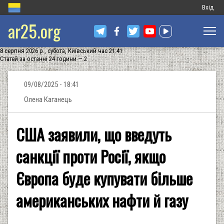
Меню
Вхід
ar25.org
обліков
запису
8 серпня 2026 р., субота, Київський час 21:41
користу
Статей за останні 24 години — 2
09/08/2025 - 18:41
Олена Каганець
США заявили, що введуть
санкції проти Росії, якщо
Європа буде купувати більше
американських нафти й газу