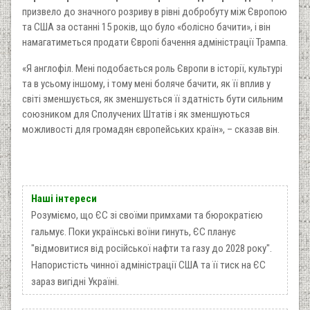
призвело до значного розриву в рівні добробуту між Європою
та США за останні 15 років, що було «болісно бачити», і він
намагатиметься продати Європі бачення адміністрації Трампа.
«Я англофіл. Мені подобається роль Європи в історії, культурі
та в усьому іншому, і тому мені боляче бачити, як її вплив у
світі зменшується, як зменшується її здатність бути сильним
союзником для Сполучених Штатів і як зменшуються
можливості для громадян європейських країн», – сказав він.
Наші інтереси
Розуміємо, що ЄС зі своїми примхами та бюрократією
гальмує. Поки українські воїни гинуть, ЄС планує
"відмовитися від російської нафти та газу до 2028 року".
Напористість чинної адміністрації США та її тиск на ЄС
зараз вигідні Україні.