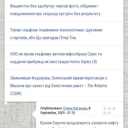
Вашингтон без здобутку: чергові фото, обіцянки і
повідомлення про «хорошу зустріч» без результату
Тілізм і ельфізм: порівняння технологічних і духовних
стартапів, або Що пригадав Пітер Тіль
НЛО як прояв ельфізму: витоки міфообразу Сірих та
нордичні прибульці як ілюстрація Homo triplex (4)
Звільнивши Федорова, Зеленський зірвав переговори з
Маском про захист від балістичних ракет – The Atlantic
(США)
Опубліковано
Олена Каганець
8
September, 2025 - 21:15
Країни Європи продовжують купувати нафту