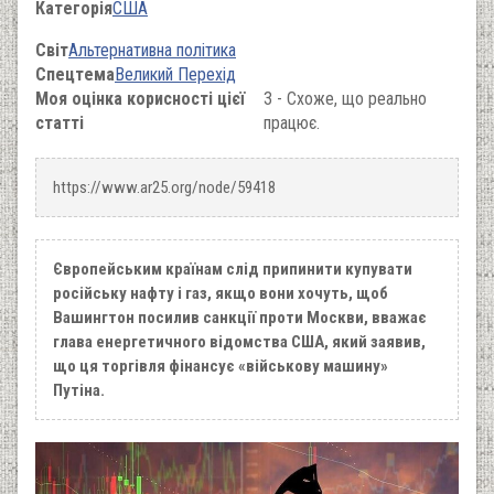
Категорія
США
Світ
Альтернативна політика
Спецтема
Великий Перехід
Моя оцінка корисності цієї
3 - Схоже, що реально
статті
працює.
https://www.ar25.org/node/59418
Європейським країнам слід припинити купувати
російську нафту і газ, якщо вони хочуть, щоб
Вашингтон посилив санкції проти Москви, вважає
глава енергетичного відомства США, який заявив,
що ця торгівля фінансує «військову машину»
Путіна.