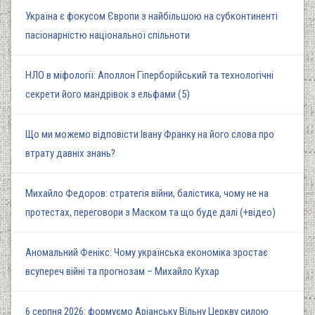
Україна є фокусом Європи з найбільшою на субконтиненті
пасіонарністю національної спільноти
НЛО в міфології: Аполлон Гіперборійський та технологічні
секрети його мандрівок з ельфами (5)
Що ми можемо відповісти Івану Франку на його слова про
втрату давніх знань?
Михайло Федоров: стратегія війни, балістика, чому не на
протестах, переговори з Маском та що буде далі (+відео)
Аномальний Фенікс: Чому українська економіка зростає
всупереч війні та прогнозам – Михайло Кухар
6 серпня 2026: формуємо Аріанську Вільну Церкву силою