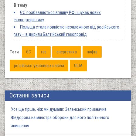
В тему
ЄС позбавляється впливу РФ і шукає нових
експортерів газу
Польща стала повністю незалежною від російського
газу – відкрили Балтійський газопровід
Теги
ЄС
газ
енергетика
нафта
російсько-українська війна
США
Останні записи
Усе ще гірше, ніж ми думали: Зеленський призначив
Федорова на міністра оборони для його політичного
знищення