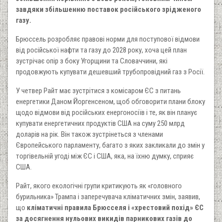
завдяки збільшенню поставок російського зрідженого
газу.
Брюссель розробляє правові норми для поступової відмови
від російської нафти та газу до 2028 року, хоча цей план
зустрічає опір з боку Угорщини та Словаччини, які
продовжують купувати дешевший трубопровідний газ з Росії.
У четвер Райт має зустрітися з комісаром ЄС з питань
енергетики Даном Йоргенсеном, щоб обговорити плани блоку
щодо відмови від російських енергоносіїв і те, як він планує
купувати енергетичних продуктів США на суму 250 млрд
доларів на рік. Він також зустрінеться з членами
Європейського парламенту, багато з яких закликали до змін у
торгівельній угоді між ЄС і США, яка, на їхню думку, сприяє
США.
Райт, якого екологічні групи критикують як «головного
бурильника» Трампа і заперечувача кліматичних змін, заявив,
що
кліматичні правила Брюсселя і «хрестовий похід» ЄС
за досягнення нульових викидів парникових газів до