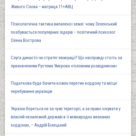
Живого Слова – матриця 11+АВЦ
Психопатична тактика випаленої землі: чому Зеленський
позбувається популярних лідерів – політичний психолог
Олена Вострова
Слуга династії чи стратег евакуації? Що насправді стоїть за
призначенням Рустема Умєрова «головним розвідником»
Податкова буде бачити кожен перетин кордону та місце
перебування українців
Україна бореться не за чужі території, а за право існувати у
власній незалежній державі в її міжнародно визнаних
кордонах, – Андрій Білецький