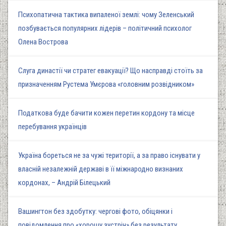
Психопатична тактика випаленої землі: чому Зеленський
позбувається популярних лідерів – політичний психолог
Олена Вострова
Слуга династії чи стратег евакуації? Що насправді стоїть за
призначенням Рустема Умєрова «головним розвідником»
Податкова буде бачити кожен перетин кордону та місце
перебування українців
Україна бореться не за чужі території, а за право існувати у
власній незалежній державі в її міжнародно визнаних
кордонах, – Андрій Білецький
Вашингтон без здобутку: чергові фото, обіцянки і
повідомлення про «хорошу зустріч» без результату