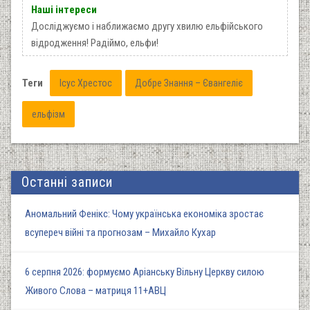
Наші інтереси
Досліджуємо і наближаємо другу хвилю ельфійського
відродження! Радіймо, ельфи!
Теги
Ісус Хрестос
Добре Знання – Євангеліє
ельфізм
Останні записи
Аномальний Фенікс: Чому українська економіка зростає
всупереч війні та прогнозам – Михайло Кухар
6 серпня 2026: формуємо Аріанську Вільну Церкву силою
Живого Слова – матриця 11+АВЦ