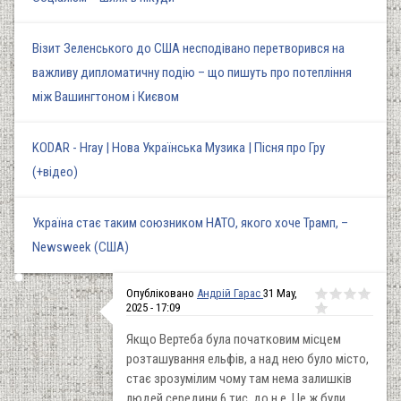
Візит Зеленського до США несподівано перетворився на
важливу дипломатичну подію – що пишуть про потепління
між Вашингтоном і Києвом
KODAR - Hray | Нова Українська Музика | Пісня про Гру
(+відео)
Україна стає таким союзником НАТО, якого хоче Трамп, –
Newsweek (США)
Опубліковано
Андрій Гарас
31 May,
2025 - 17:09
Якщо Вертеба була початковим місцем
розташування ельфів, а над нею було місто,
стає зрозумілим чому там нема залишків
людей середини 6 тис. до н.е. Це ж були