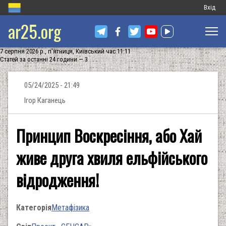
Меню
Вхід
ar25.org
обліков
запису
7 серпня 2026 р., п'ятниця, Київський час 11:11
користу
Статей за останні 24 години — 3
05/24/2025 - 21:49
Ігор Каганець
Принцип Воскресіння, або Хай
живе друга хвиля ельфійського
відродження!
Категорія
Метафізика