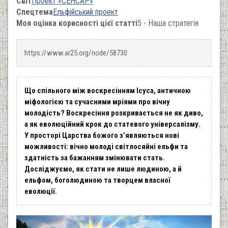
Світ
Проект «СЕНСАР»
Спецтема
Ельфійський проект
Моя оцінка корисності цієї статті
5 - Наша стратегія
https://www.ar25.org/node/58730
Що спільного між воскресінням Ісуса, античною
міфологією та сучасними мріями про вічну
молодість? Воскресіння розкривається не як диво,
а як еволюційний крок до статевого універсалізму.
У просторі Царства божого з’являються нові
можливості: вічно молоді світлосяйні ельфи та
здатність за бажанням змінювати стать.
Досліджуємо, як стати не лише людиною, а й
ельфом, боголюдиною та творцем власної
еволюції.