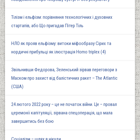
Тілізм і ельфізм: порівняння технологічних і духовних
стартапів, або Що пригадав Пітер Тіль
НЛО як прояв ельфізму: витоки міфообразу Сірих та
нордичні прибульці як ілюстрація Homo triplex (4)
Звільнивши Федорова, Зеленський зірвав переговори з
Маском про захист від балістичних ракет – The Atlantic
(США)
24 лютого 2022 року – це не початок війни. Це – провал
церемонії капітуляції, зірвана спецоперація, що мала
завершитись без бою
Соціалізм – шлях в нікуди