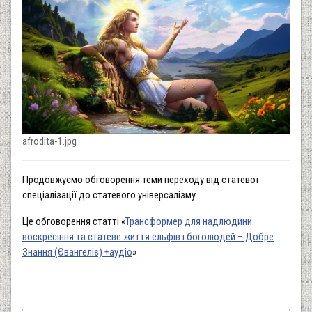
afrodita-1.jpg
Продовжуємо обговорення теми переходу від статевої
спеціалізації до статевого універсалізму.
Це обговорення статті «
Трансформер для надлюдини:
воскресіння та статеве життя ельфів і боголюдей – Добре
Знання (Євангеліє) +аудіо
»