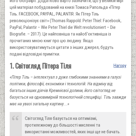
його біографії. Додатково варто зазначити, що у великій мірі
цей матеріал побудований на книзі Томаса Рапольда «Пітер
Тіль. FACEBOOK, PAYPAL, PALANTIR. Як Пітер Тіль
революціонізує світ» (
Thomas Rappold
.
Peter Thiel: Facebook,
PayPal, Palantir – Wie Peter Thiel die Welt revolutioniert – Die
Biografie. – 2017).
Це найповніша та найоб’єктивніша із
прочитаних мною книг про цю людину. Якщо
використовуватимуться цитати з інших джерел, будуть
подані відповідні примітки.
1. Світогляд Пітера Тіля
Нагору
«Пітер Тіль – інтелектуал з дуже глибокими знаннями в галузі
політики, філософії, економіки і технологій. На відміну від
багатьох інших діячів Кремнієвої долини, його світогляд не
базується на одновимірній технологічній специфіці. Тіль завжди
має на увазі загальну картину...»
Світогляд Тіля базується на оптимізмі,
протилежному до більшості мисленні та
використанні можливостей, яких інші ще не бачать.