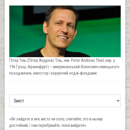
Пітер Тіль (Пітер Андреас Тіль, нім. Peter Andreas Thiel; нар. у
1967 році, Франкфурт) – американський бізнесмен німецького
походження, інвестор і керуючий хедж-фондами.
«
Як зайдете в яке місто чи село, спитайте, хто в ньому
достойний, і там перебувайте, поки вийдете
»
.