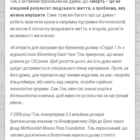
Тіль є активним прихильником думки, що
смерть – це не
кінцевий результат людського життя, а проблема, яку
можна вирішити
. Саме тому він багато про це думає і
робить практичні кроки в напрямку підтримки біотехнологій,
які могли б спочатку продовжити життя, а згодом, досягти
можливості жити вічно.
«В інтерв'ю для програми про Кремнієву долину «Студія 1.0» з
журналісткою Bloomberg Емілі Чанг Тіль припускає, що може
дожити до 120 років. Щоб досягти цього, він їсть дуже мало
цукру і дотримується спеціального плану харчування. Проте, на
його думку, для перемоги над такими недугами, як рак і хвороба
Альцгеймера, або навіть над смертю, потрібні серйозні
технологічні прориви. Сам Тіль інвестує значні кошти в
біотехнологічні компанії, щоб вивести суспільство на наступний
рівень…
У 2006 році Тіль пожертвував 3,5 мільйона доларів
британському вченому та біоінформатику Обрі де Грею через
фонд Methuselah Mouse Prize Foundation. Тіль переконаний, що
«великі досягнення в біологічних науках в цьому столітті