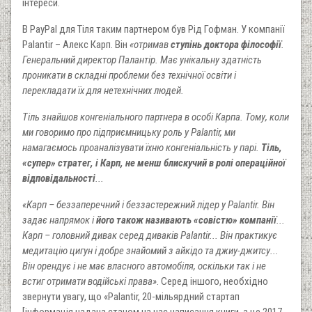
інтереси.
В PayPal для Тіля таким партнером був Рід Гофман. У компанії
Palantir – Алекс Карп. Він
«отримав
ступінь доктора філософії
.
Генеральний директор Палантір. Має унікальну здатність
проникати в складні проблеми без технічної освіти і
перекладати їх для нетехнічних людей.
Тіль знайшов конгеніального партнера в особі Карпа. Тому, коли
ми говоримо про підприємницьку роль у Palantir, ми
намагаємось проаналізувати їхню конгеніальність у парі.
Тіль,
«супер» стратег, і Карп, не менш блискучий в ролі операційної
відповідальності
...
«Карп – беззаперечний і беззастережний лідер у Palantir. Він
задає напрямок і
його також називають «совістю» компанії
...
Карп – головний дивак серед диваків Palantir... Він практикує
медитацію цигун і добре знайомий з айкідо та джиу-джитсу...
Він орендує і не має власного автомобіля, оскільки так і не
встиг отримати водійські права»
. Серед іншого, необхідно
звернути увагу, що «Palantir, 20-мільярдний стартап
[інформація надана станом на час написання книги, а це 2017