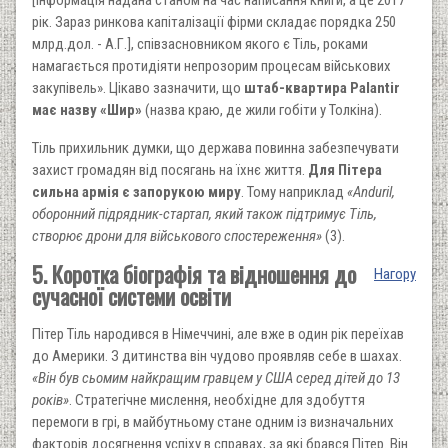
рік. Зараз ринкова капіталізації фірми складає порядка 250
млрд.дол. - А.Г.], співзасновником якого є Тіль, роками
намагається протидіяти непрозорим процесам військових
закупівель». Цікаво зазначити, що
штаб-квартира Palantir
має назву «Шир»
(назва краю, де жили гобіти у Толкіна).
Тіль прихильник думки, що держава повинна забезпечувати
захист громадян від посягань на їхнє життя.
Для Пітера
сильна армія є запорукою миру
. Тому наприклад
«Anduril,
оборонний підрядник-стартап, який також підтримує Тіль,
створює дрони для військового спостереження»
(3).
5. Коротка біографія та відношення до
Нагору
сучасної системи освіти
Пітер Тіль народився в Німеччині, але вже в один рік переїхав
до Америки. З дитинства він чудово проявляв себе в шахах.
«Він був сьомим найкращим гравцем у США серед дітей до 13
років»
. Стратегічне мислення, необхідне для здобуття
перемоги в грі, в майбутньому стане одним із визначальних
факторів досягнення успіху в справах, за які брався Пітер. Він