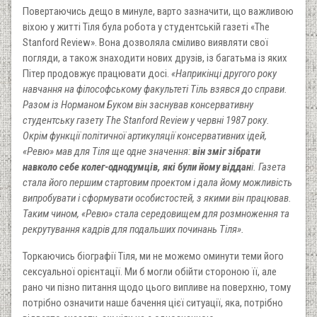
Повертаючись дещо в минуле, варто зазначити, що важливою
віхою у житті Тіля була робота у студентській газеті «The
Stanford Review». Вона дозволяла сміливо виявляти свої
погляди, а також знаходити нових друзів, із багатьма із яких
Пітер продовжує працювати досі.
«Наприкінці другого року
навчання на філософському факультеті Тіль взявся до справи.
Разом із Норманом Буком він заснував консервативну
студентську газету The Stanford Review у червні 1987 року.
Окрім функції політичної артикуляції консервативних ідей,
«Ревю» мав для Тіля ще одне значення:
він зміг зібрати
навколо себе колег-однодумців, які були йому віддан
і. Газета
стала його першим стартовим проектом і дала йому можливість
випробувати і сформувати особистостей, з якими він працював.
Таким чином, «Ревю» стала середовищем для розмноження та
рекрутування кадрів для подальших починань Тіля».
Торкаючись біографії Тіля, ми не можемо оминути теми його
сексуальної орієнтації. Ми б могли обійти стороною її, але
рано чи пізно питання щодо цього випливе на поверхню, тому
потрібно означити наше бачення цієї ситуації, яка, потрібно