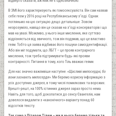
відверто сказати, аж ніяк не є однозначною.
В ЗМІ його характеризують як гомосексуаліста. Він сам назвав
себе геєм у 2016 році на Республіканському з’їзді. Однак
погляньмо на цю ситуацію дещо детальніше. Зовсім
незрозуміло, навіщо він це сказав на з'їзді консерваторів і що
мав на увазі. Можливо, у нього інше мислення, яке суттєво
відрізняється від звичного, тож він подумав, що це властиво
геям. Тобто ця заява відбиває його пошуки самоідентифікації.
Або він міг подумати, що ЛБГТ – це прояв контрарного
мислення, тож треба підтримувати будь-які прояви
контрарності. Питання в тому, кого Тіль вважає геями.
Для нас значно важливіше наступне.
«Щасливі милосердні, бо
вони зазнають милосердя
». Ми беремо корисну інформацію з
усіх доступних джерел, в тому числі помилкових та ворожих.
Врешті-решт, на 100% істинних джерел зараз просто нема.
Навіть для того, щоб докопатися до сенсу Євангелія, нам
довелося видалити з «канонічного» варіанту понад 60
відсотків тексту.
Так само з Пітером Тілем – ми в нього беремо тільки те,