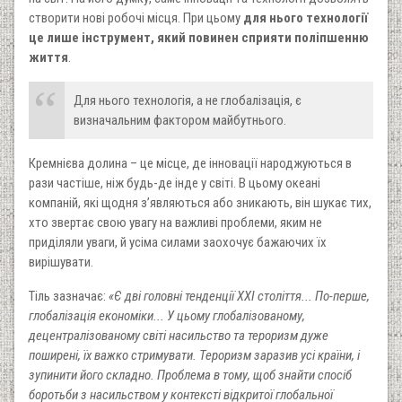
створити нові робочі місця. При цьому
для нього технології
це лише інструмент, який повинен сприяти поліпшенню
життя
.
Для нього технологія, а не глобалізація, є
визначальним фактором майбутнього.
Кремнієва долина – це місце, де інновації народжуються в
рази частіше, ніж будь-де інде у світі. В цьому океані
компаній, які щодня з’являються або зникають, він шукає тих,
хто звертає свою увагу на важливі проблеми, яким не
приділяли уваги, й усіма силами заохочує бажаючих їх
вирішувати.
Тіль зазначає:
«Є дві головні тенденції ХХІ століття... По-перше,
глобалізація економіки... У цьому глобалізованому,
децентралізованому світі насильство та тероризм дуже
поширені, їх важко стримувати. Тероризм заразив усі країни, і
зупинити його складно. Проблема в тому, щоб знайти спосіб
боротьби з насильством у контексті відкритої глобальної