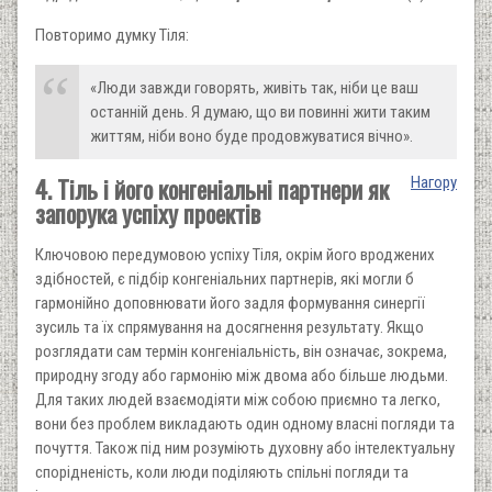
Повторимо думку Тіля:
«Люди завжди говорять, живіть так, ніби це ваш
останній день. Я думаю, що ви повинні жити таким
життям, ніби воно буде продовжуватися вічно».
4. Тіль і його конгеніальні партнери як
Нагору
запорука успіху проектів
Ключовою передумовою успіху Тіля, окрім його вроджених
здібностей, є підбір конгеніальних партнерів, які могли б
гармонійно доповнювати його задля формування синергії
зусиль та їх спрямування на досягнення результату. Якщо
розглядати сам термін конгеніальність, він означає, зокрема,
природну згоду або гармонію між двома або більше людьми.
Для таких людей взаємодіяти між собою приємно та легко,
вони без проблем викладають один одному власні погляди та
почуття. Також під ним розуміють духовну або інтелектуальну
спорідненість, коли люди поділяють спільні погляди та