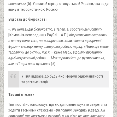
економіки»
(5). У великій мірі це стосується й України, яка веде
війну із терористичною Росією.
Відраза до бюрократії
«Тіль ненавидів бюрократію, а тепер, зі зростанням Confinity
[Компанія-пепередниця PayPal
–
А.Г.]
, він ризикував потрапити
в пастку саме того, чого задихався, коли пішов з юридичної
фірми – менеджменту, паперової роботи, нарад. «Пітер ще менш
терплячий до рутини, ніж я, – каже Маск, відомий противник
адміністративної роботи. – Моя терплячість до рутини низька,
але в Пітера вона нульова»
(5).
У Тіля відраза до будь-якої форми одноманітності
та регламентації.
Таємні стежки
Тіль постійно наголошує, що люди повинні шукати секрети та
ходити таємними стежками:
«Ви повинні заходити в двері, які
приховані, знаходяться в стороні і в які ніхто не хоче заходити.