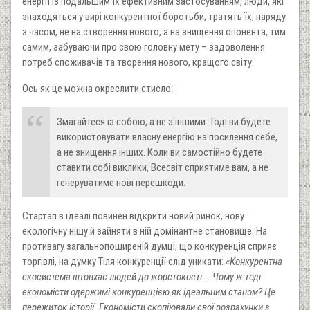
енергії із подальшим їх ефективним застосуванням, люди, які
знаходяться у вирі конкурентної боротьби, тратять їх, наряду
з часом, не на створення нового, а на знищення опонента, тим
самим, забуваючи про свою головну мету – задоволення
потреб споживачів та творення нового, кращого світу.
Ось як це можна окреслити стисло:
Змагайтеся із собою, а не з іншими. Тоді ви будете
використовувати власну енергію на посилення себе,
а не знищення інших. Коли ви самостійно будете
ставити собі виклики, Всесвіт сприятиме вам, а не
генеруватиме нові перешкоди.
Стартап в ідеалі повинен відкрити новий ринок, нову
екологічну нішу й зайняти в ній домінантне становище. На
противагу загальнопоширеній думці, що конкуренція сприяє
торгівлі, на думку Тіля конкуренції слід уникати:
«Конкурентна
екосистема штовхає людей до жорстокості... Чому ж тоді
економісти одержимі конкуренцією як ідеальним станом? Це
пережиток історії. Економісти скопіювали свої розрахунки з