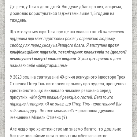
До речі, у Тіля є двоє дітей. Він дуже дбає про них, зокрема,
дозволяє користуватися гаджетами лише 1,5 години на
тиждень.
Що стосується віри Тіля, про це він сказав так:
«Я залишаюся
відданим вірі моїх підліткових років: у справжню людську
свободу як передумову найвищого блага. Я виступаю
проти
конфіскаційних податків, тоталітарних колективів та ідеології
неминучості смерті кожної людини
. З усіх цих причин я досі
називаю себе «лібертаріанцем»
.
У 2023 році на святкуванні 40-річчя венчурного інвестора Трея
Стівенса Пітер Тіль виголосив промову про чудеса, прощення і
християнство, що викликало чималий резонанс серед
присутніх.
«Ми були вражені реакцією гостей. Багато хто
підходив і говорив: «Я не знав, що Пітер Тіль - християнин! Він
гей і мільярдер. Як таке можливо?»
– розповіла дружина
іменинника Мішель Стівенс (9).
Але якщо про християнство ми знаємо багато, то доцільно
ближче познайомитися із поняттям лібертаріанство.