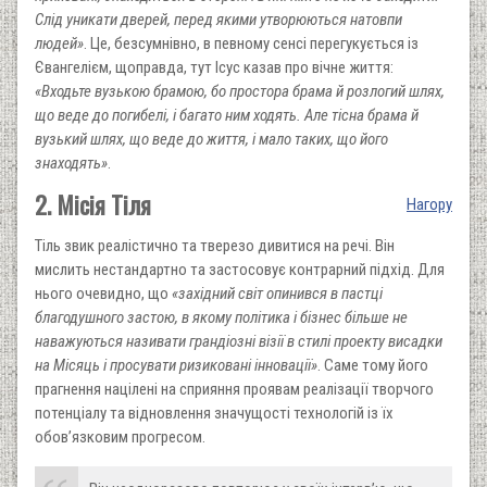
Слід уникати дверей, перед якими утворюються натовпи
людей»
. Це, безсумнівно, в певному сенсі перегукується із
Євангелієм, щоправда, тут Ісус казав про вічне життя:
«Входьте вузькою брамою, бо простора брама й розлогий шлях,
що веде до погибелі, і багато ним ходять. Але тісна брама й
вузький шлях, що веде до життя, і мало таких, що його
знаходять»
.
2. Місія Тіля
Нагору
Тіль звик реалістично та тверезо дивитися на речі. Він
мислить нестандартно та застосовує контрарний підхід. Для
нього очевидно, що
«західний світ опинився в пастці
благодушного застою, в якому політика і бізнес більше не
наважуються називати грандіозні візії в стилі проекту висадки
на Місяць і просувати ризиковані інновації»
. Саме тому його
прагнення націлені на сприяння проявам реалізації творчого
потенціалу та відновлення значущості технологій із їх
обов’язковим прогресом.