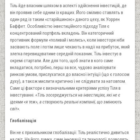
Тіль йде власним шляхом в аспекті здійснення інвестицій, де
він проявив себе одним із кращих. Його сміливо ставлять в
один ряд із таким «старійшиною» даного цеху, як Уоррен
Баффет. Особливістю інвестиційного підходу Тіля є
концентрований портфель вкладень. Він категоричний
противник формули «поливай і молись», коли інвестори ніби
засівають поле і потім лише чекають в надії на прибуток, який
злегка перевищуватиме середній показник. Тіль інвестує в
окремі стартапи. Але для того, щоб знати в кого саме
вкладатися, потрібно, перш за все, чудово аналізувати
ринкові умови, прислухатися до власної інтуїції (що є голосом
духу), а також мислити критично і не слідувати за натовпом.
Саме ці фактори є визначальними критеріями успіху Тіля в
інвестуванні.
«Тіль зосереджується на інвестиціях, які не є
ідеями «я теж», а створюють реальні компанії, що змінюють
світ».
Глобалізація
Він не є прихильником глобалізації. Тіль реалістично дивиться
на світ. На його думку, саме інновації та технології дозволять