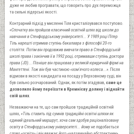
дуже не любив програвати, що говорить про дух переможця
та сильні лідерські якості.
Контрарний підхід у мисленні Тіля кристалізувався поступово.
«Спочатку він пройшов класичний освітній шлях від школи до
навчання в Стенфордському університеті... У 1989 році Пітер
Тіль нарешті отримав ступінь бакалавра з філософії 20-го
століття. Потім він продовжив вивчати право в Стенфордській
школі права і закінчив її в 1992 році, отримавши ступінь доктора
права (JD)... Пізніше він працював у великій юридичній фірмі на
Мангеттені. Тож він був частиною «хом'ячого колеса...»
. Після
відмови в якості кандидата на посаду у Верховному суді, він
був сильно розчарований. Однак, як потім згадував,
саме це
дозволило йому переїхати в Кремнієву долину і віднайти
свій шлях
.
Незважаючи на те, що сам пройшов традиційній освітній
шлях,
«Тіль ставить під сумнів традиційні освітні шляхи як
єдиний ідеальний маршрут, хоча сам здобув раціоналізовану
освіту в Стенфордському університеті... йому не подобається
слово «освіта» і він вважає його «надзвичайно абстрактним».