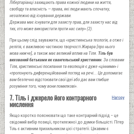
Лібертаріанці захищають права кожної людини на життя,
свободу та власність — права, які люди мають спочатку,
незалежно від існування держави.
Держава має існувати для захисту прав, для захисту нас від
тих, хто може використати проти нас силу» (2).
При цьому слід зауважити, що
«християнська теологія, а отже і
релігія, є важливою частиною творчості Жирара [про нього
мова нижче], а також має великий вплив на Тіля.
Тіль був
вихований батьками як євангельський християнин
. За словами
Тіля, християнські посилання та еволюція є дуже «цінними» і
«пропонують диференційований погляд на речі... Це допомагає
вам безпечно відстоювати свої ідеї або дає вам глибше
розуміння того, чому вони помилкові»
.
7. Тіль і джерело його контрарного
Нагору
мислення
Якщо коротко пояснювати що таке контрарний підхід – це
свідомий вибір позиції, протилежної до думки більшісті. Пітер
Тіль є активним прихильником цієї стратегії. Цікавим є