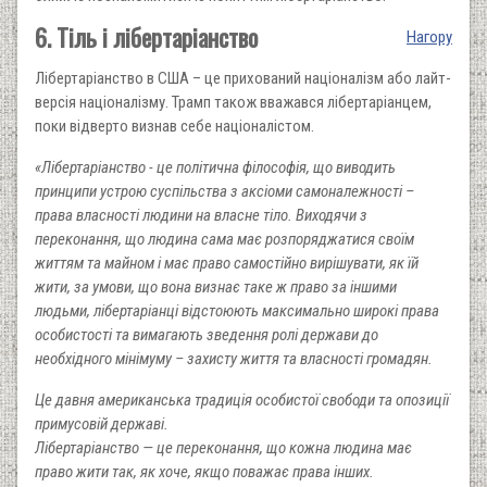
6. Тіль і лібертаріанство
Нагору
Лібертаріанство в США – це прихований націоналізм або лайт-
версія націоналізму. Трамп також вважався лібертаріанцем,
поки відверто визнав себе націоналістом.
«Лібертаріанство - це політична філософія, що виводить
принципи устрою суспільства з аксіоми самоналежності –
права власності людини на власне тіло. Виходячи з
переконання, що людина сама має розпоряджатися своїм
життям та майном і має право самостійно вирішувати, як їй
жити, за умови, що вона визнає таке ж право за іншими
людьми, лібертаріанці відстоюють максимально широкі права
особистості та вимагають зведення ролі держави до
необхідного мінімуму – захисту життя та власності громадян.
Це давня американська традиція особистої свободи та опозиції
примусовій державі.
Лібертаріанство — це переконання, що кожна людина має
право жити так, як хоче, якщо поважає права інших.