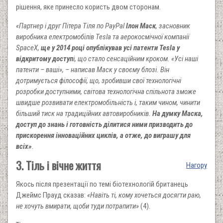
рішення, яке принесло користь двом сторонам.
«Партнер і друг Пітера Тіля по PayPal
Ілон Маск
, засновник
виробника електромобілів Tesla та аерокосмічної компанії
SpaceX,
ще у 2014 році опублікував усі патенти Tesla у
відкритому доступ
і, що стало сенсаційним кроком. «Усі наші
патенти – ваші», – написав Маск у своєму блозі. Він
дотримується філософії, що, зробивши свої технологічні
розробки доступними, світова технологічна спільнота зможе
швидше розвивати електромобільність і, таким чином, чинити
більший тиск на традиційних автовиробників.
На думку Маска,
доступ до знань і готовність ділитися ними призводить до
прискорення інноваційних циклів, а отже, до виграшу для
всіх»
.
3. Тіль і вічне життя
Нагору
Якось після презентації по темі біотехнологій британець
Джеймс Прауд сказав:
«Навіть ті, кому хочеться досягти раю,
не хочуть вмирати, щоби туди потрапити»
(4).