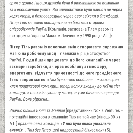
один з одним, і що ця дружба була б важливішою за компанію
та її економічний успіх». Всі співробітники були найняті не через
хедхантерів, а безпосередньо через свої зв'язки в Стенфорді.
Пітер Тіль міг сліпо покладатися на багатьох старших
співробітників PayPal
[Компанія, заснована Тілем разом із
вихідцем із України Максом Левчином у 1998 році - А.Г.]
».
Пітер Тіль разом із колегами вмів створювати справжню
магію на робочому місці
. У великій мірі це стосується
PayPal.
Люди йшли працювати до його компанії не через
захмарні заробітки, а через особливу атмосферу,
енергетику, відчуття причетності до чого грандіозного
.
Тіль творив магію
.
«Там було щось особливе... – каже один
член продуктової команди...тепер, коли я входжу до тієї чи тієї
команди, я тільки й шукаю ту магію, яку ми бачили в перші дні
PayPal. Вона рідкісна...
Значно більше Бюля та Меллоя
[представники Nokia Ventures –
потенційні інвестори в компанію Тіля на той час (кінець 90-х) –
А.Г.]
вразила сама команда. «
У них була якась унікальна
енергія
... Там був Пітер, цей надрозумний бізнесмен»
(5).