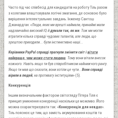
Часто під час співбесід для кандидатів на роботу Тіль разом
з колегами влаштовували логічні змагання, де основою було
вирішення інтелектуальних завдань. Інженер Сантош
Джанардган:
«Люди, яких ми врешті наймали, принаймі мали
надзвичайно високий IQ й
думали так, як ми
. Тож ми могли
втратити кілька справді чудових талантів, але люди, що
зрештою приходили... були інстинктивно наші...
Керівники PayPal справді прагнули змінити світ і
вітати
найкраще, чим може стати людина
. Тому вони вітали внесок
кожного. Навіть якщо ти був співробітником найнижчого рангу.
Якщо ти мав що сказати, вони хотіли це чути...
Вони справді
вірили в людей
, на противагу інституціям»
(5).
Конкуренція
Іншим визначальним фактором світогляду Пітера Тіля є
принцип уникнення конкуренції наскільки це можливо. Його
можна охарактеризувати так: «
Конкуренція для невдах
».
Тіль пояснює це тим, що замість акумулювання коштів та