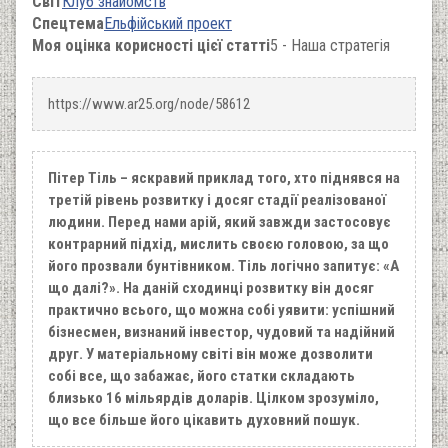
Світ
Клуб знайомств
Спецтема
Ельфійський проект
Моя оцінка корисності цієї статті
5 - Наша стратегія
https://www.ar25.org/node/58612
Пітер Тіль – яскравий приклад того, хто піднявся на
третій рівень розвитку і досяг стадії реалізованої
людини. Перед нами арій, який завжди застосовує
контрарний підхід, мислить своєю головою, за що
його прозвали бунтівником. Тіль логічно запитує: «А
що далі?». На даній сходинці розвитку він досяг
практично всього, що можна собі уявити: успішний
бізнесмен, визнаний інвестор, чудовий та надійний
друг. У матеріальному світі він може дозволити
собі все, що забажає, його статки складають
близько 16 мільярдів доларів. Цілком зрозуміло,
що все більше його цікавить духовний пошук.