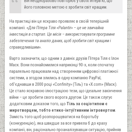
Він неодноразово повторює у своїх інтерв’ю, що
його головною метою є зробити світ кращим.
На практиці він це яскраво проявляє в своїй теперішній
компанії.
«Для Пітера Тіля «Palantir» – це не звичайна
інвестиція в стартап. Це місія – використовувати програмне
забезпечення та аналіз даних, щоб зробити світ кращим і
справедливішим».
Варто зазначити, що одним з давніх друзів Пітера Тіля є Ілон
Маск. Вони познайомилися наприкінці 90-х, коли спочатку
паралельно працювали над створенням цифрової платіжної
системи, а згодом злились в одну компанію PayPal,
об’єднавши в 2000 році «Confinity» (Тіль) та «Х.com» (Маск).
Це стало яскравою ілюстрацією тези, що ідеальне закінчення
війни – це зробити свого ворога другом. Це також слугує
додатковим доказом того, що
Тіль за соціотипом є
миротворцем, тобто етико-інтуїтивним інтровертом
.
Замість того щоб розпорошуватися на боротьбу
(конкуренцію), яка швидше за все привела б до краху
компанії, він, раціонально проаналізувавши ситуацію, прийняв