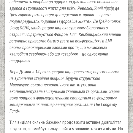
забезпечать скарбницю відкриттів для значного поліпшення
здоров'я і тривалості життя для всіх». Революційний підхід де
Грея «прискорить процес дослідження старіння ... і дасть
людям радикально довше і здоровіше життя». Де Грей очолює
Фонд SENS, який працює над скасуванням біологічного
старіння і підтримується Фондом Тіля. Кембриджський вчений
регулярно привертає багато уваги на конференціях і в ЗМІ
своїми провокаційними заявами про те, що ми можемо
«запобігти старінню» або що «старіння – це однозначно
нездорово».
Лора Демінг з 14 років працює над проектами, спрямованими
на зупинення старіння людини. Будучи студенткою
Массачусетського технологічного інституту, вона
експериментувала зі штучними тканинами та органами. Зараз
вона працює з фармацевтичними експертами та фондовими
менеджерами як партнер венчурної організації The Longevity
Fund».
Тіля виділяє сильне бажання продовжити активне довголіття
людства, а в майбутньому знайти можливість
жити вічно
. На