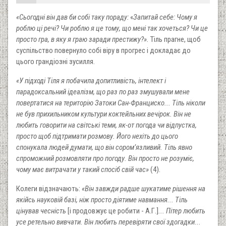
«Сьогодні він дав би собі таку пораду:
«
Запитай себе: Чому я
роблю ці речі? Чи роблю я це тому, що мені так хочеться? Чи це
просто гра, в яку я граю заради престижу?».
Тіль прагне, щоб
суспільство повернуло собі віру в прогрес і докладає до
цього грандіозні зусилля.
«У підході Тіля я побачила допитливість, інтелект і
парадоксальний ідеалізм, що раз по раз змушували мене
повертатися на територію Затоки Сан-Франциско... Тіль ніколи
не був прихильником культури коктейльних вечірок. Він не
любить говорити на світські теми, як-от погода чи відпустка,
просто щоб підтримати розмову. Його нехіть до цього
спонукала людей думати, що він сором’язливий. Тіль явно
спроможний розмовляти про погоду. Він просто не розуміє,
чому має витрачати у такий спосіб свій час»
(4).
Колеги відзначають:
«Він завжди радше шукатиме рішення на
якійсь науковій базі, ніж просто діятиме навмання... Тіль
цінував чесність
[і продовжує це робити - А.Г.]
... Пітер любить
усе ретельно вивчати. Він любить перевіряти свої здогадки...