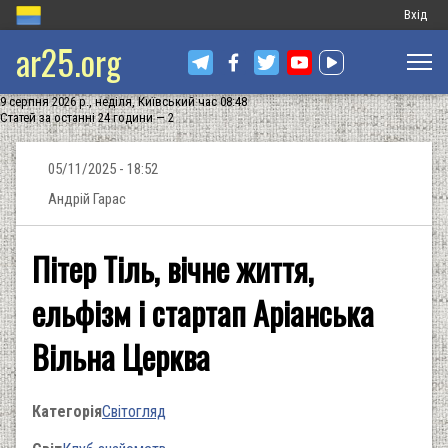
Меню
Вхід
ar25.org
обліков
запису
9 серпня 2026 р., неділя, Київський час 08:48
користу
Статей за останні 24 години — 2
05/11/2025 - 18:52
Андрій Гарас
Пітер Тіль, вічне життя,
ельфізм і стартап Аріанська
Вільна Церква
Категорія
Світогляд