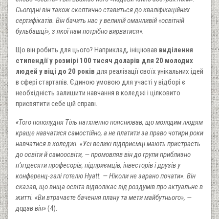
Сьогодні він також скептично ставиться до кваліфікаційних
сертифікатів. Він бачить нас у великій оманливій «освітній
бульбашці», з якої нам потрібно вирватися».
Що він робить для цього? Наприклад, ініціював
виділення
стипендії у розмірі 100 тисяч доларів для 20 молодих
людей у віці до 20 років
для реалізації своїх унікальних ідей
в сфері стартапів. Єдиною умовою для участі у відборі є
необхідність залишити навчання в коледжі і цілковито
присвятити себе цій справі.
«Того пополудня Тіль натхненно пояснював, що молодим людям
краще навчатися самостійно, а не платити за право чотири роки
навчатися в коледжі. «Усі великі підприємці мають пристрасть
до освіти й самоосвіти, — промовляв він до групи приблизно
п’ятдесяти професорів, підприємців, інвесторів і друзів у
конференц-залі готелю Hyatt. — Ніколи не зарано почати». Він
сказав, що вища освіта відволікає від роздумів про актуальне в
житті. «Ви втрачаєте бачення плану та мети майбутнього», —
додав він»
(4).