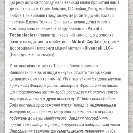
цю рису його світогляду мали великий вплив прочитані ним в
дитинстві книги. Окрім Азімова, Гайнлайна, Ренд, особливу
любов Тіль виявляв і продовжує це робити до «Володаря
перснів» Джона Толкіна. Він навіть назвав деякі зі своїх
компаній запозиченими із твору назвами:
«Palantir
Technologies»
(палантір – чарівний камінь, що дозволяє
бачити на відстані та майбутнє),
«Mithrill Capital»
(мітрил –
дорогоцінний і напрочуд міцний метал),
«Rivendell LLC»
(Рівендел – край ельфів).
У питанні вічного життя Тіль не є білою вороною.
Виявляється, відомі люди минулих століть також вкрай
цікавилися цим питанням.
«В XVI столітті конкістадори шукали
в джунглях Флориди фонтан молодості. Френсіс Бекон писав,
що «продовження життя» треба розглядати як окрему галузь
медицини, до того ж
дуже шляхетну
. У 1660-х роках Роберт
Бойл поставив продовження життя (поряд із «
відновленням
молодості
») на першому місці свого знаменитого переліку
побажань до науки майбутнього. Завдяки географічним
відкриттям і лабораторним дослідженням найкращі уми епохи
Відродження вважали, що
смерть можна перемогти
...»
(6).