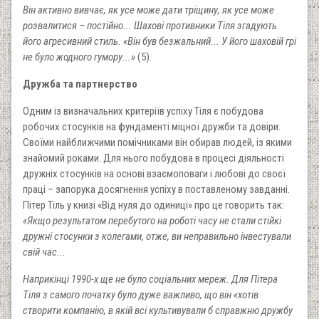
Він активно вивчає, як усе може дати тріщину, як усе може
розвалитися – постійно... Шахові противники Тіля згадують
його агресивний стиль. «Він був безжальний... У його шаховій грі
не було жодного гумору...»
(5).
Дружба та партнерство
Одним із визначальних критеріїв успіху Тіля є побудова
робочих стосунків на фундаменті міцної дружби та довіри.
Своїми найближчими помічниками він обирав людей, із якими
знайомий роками. Для нього побудова в процесі діяльності
дружніх стосунків на основі взаємоповаги і любові до своєї
праці – запорука досягнення успіху в поставленому завданні.
Пітер Тіль у книзі «Від нуля до одиниці» про це говорить так:
«Якщо результатом перебутого на роботі часу не стали стійкі
дружні стосунки з колегами, отже, ви неправильно інвестували
свій час...
Наприкінці 1990-х ще не було соціальних мереж. Для Пітера
Тіля з самого початку було дуже важливо, що він «хотів
створити компанію, в якій всі культивували б справжню дружбу