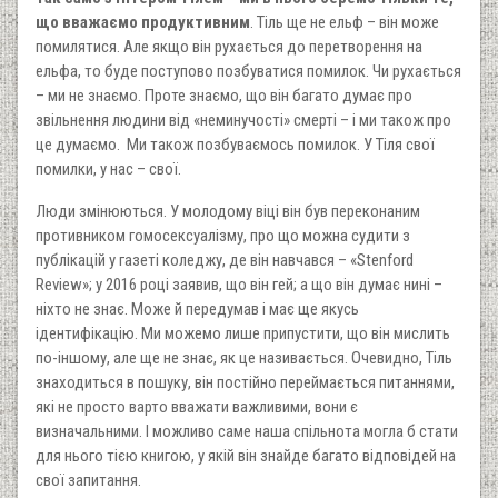
що вважаємо продуктивним
. Тіль ще не ельф – він може
помилятися. Але якщо він рухається до перетворення на
ельфа, то буде поступово позбуватися помилок. Чи рухається
– ми не знаємо. Проте знаємо, що він багато думає про
звільнення людини від «неминучості» смерті – і ми також про
це думаємо. Ми також позбуваємось помилок. У Тіля свої
помилки, у нас – свої.
Люди змінюються. У молодому віці він був переконаним
противником гомосексуалізму, про що можна судити з
публікацій у газеті коледжу, де він навчався – «Stenford
Review»; у 2016 році заявив, що він гей; а що він думає нині –
ніхто не знає. Може й передумав і має ще якусь
ідентифікацію. Ми можемо лише припустити, що він мислить
по-іншому, але ще не знає, як це називається. Очевидно, Тіль
знаходиться в пошуку, він постійно переймається питаннями,
які не просто варто вважати важливими, вони є
визначальними. І можливо саме наша спільнота могла б стати
для нього тією книгою, у якій він знайде багато відповідей на
свої запитання.