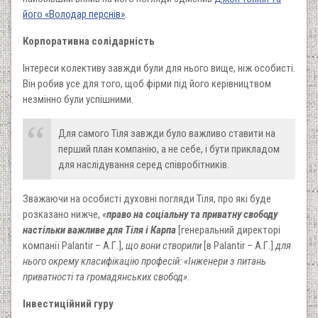
його «Володар перснів»
.
Корпоративна солідарність
Інтереси колективу завжди були для нього вище, ніж особисті.
Він робив усе для того, щоб фірми під його керівництвом
незмінно були успішними.
Для самого Тіля завжди було важливо ставити на
перший план компанію, а не себе, і бути прикладом
для наслідування серед співробітників.
Зважаючи на особисті духовні погляди Тіля, про які буде
розказано нижче,
«
право на соціальну та приватну свободу
настільки важливе для Тіля і Карпа
[генеральний директорі
компанії Palantir – А.Г.],
що вони створили
[в Palantir – А.Г.]
для
нього окрему класифікацію професій: «Інженери з питань
приватності та громадянських свобод»
.
Інвестиційний гуру