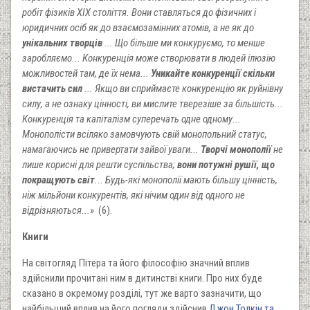
робіт фізиків XIX століття. Вони ставляться до фізичних і
юридичних осіб як до взаємозамінних атомів, а не як до
унікальних творців
... Що більше ми конкуруємо, то менше
заробляємо... Конкуренція може створювати в людей ілюзію
можливостей там, де їх нема...
Уникайте конкуренції скільки
вистачить сил
... Якщо ви сприймаєте конкуренцію як руйнівну
силу, а не ознаку цінності, ви мислите тверезіше за більшість...
Конкуренція та капіталізм суперечать одне одному...
Монополісти всіляко замовчують свій монопольний статус,
намагаючись не привертати зайвої уваги...
Творчі монополії
не
лише корисні для решти суспільства;
вони потужні рушії, що
покращують світ
... Будь-які монополії мають більшу цінність,
ніж мільйони конкурентів, які нічим один від одного не
відрізняються...»
(6).
Книги
На світогляд Пітера та його філософію значний вплив
здійснили прочитані ним в дитинстві книги. Про них буде
сказано в окремому розділі, тут же варто зазначити, що
найбільший вплив на його погляди здійснив
Джон Толкін та