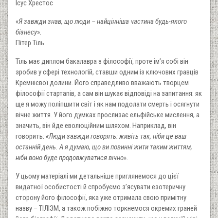
Ісус Хрестос
«
Я завжди знав, що люди – найцінніша частина будь-якого
бізнесу
»
.
Пітер Тіль
Тіль має диплом бакалавра з філософії, проте ім’я собі він
зробив у сфері технологій, ставши одним із ключових гравців
Кремнієвої долини. Його справедливо вважають творцем
філософії стартапів, а сам він шукає відповіді на запитання: як
ще я можу поліпшити світ і як нам подолати смерть і осягнути
вічне життя. У його думках прослизає ельфійське мислення, а
значить, він йде еволюційним шляхом. Наприклад, він
говорить:
«Люди завжди говорять: живіть так, ніби це ваш
останній день. А я думаю, що ви повинні жити таким життям,
ніби воно буде продовжуватися вічно».
У цьому матеріалі ми детальніше приглянемося до цієї
видатної особистості й спробуємо з’ясувати езотеричну
сторону його філософії, яка уже отримала свою примітну
назву
–
ТІЛІЗМ, а також побіжно торкнемося окремих граней