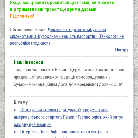
Якщо вас цікавить розвиток цієї теми, ви можете
підтримати наш проект щедрими дарами.
Підтримую!
Обговорення книги:
Держава-стартап: майбутнє за
спільнотами з футболками замість паспортів – Технологічна
республіка (подкаст)
Нагору
Наші інтереси
Творення Української Вільної Держави шляхом поєднання
прадавньої української традиції самоврядування з
сучасним інноваційним досвідом Кремнієвої долини США.
В тему
Як штучний інтелект врятував Україну – історія
американського стартапу Palantir Technologies, який рятує
західну цивілізацію
Пітер Тіль, Tech Right, націоналісти та ельфи за