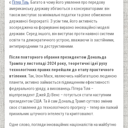
є
Пітер Тіль
. Багато в чому його уявлення про передову
американську державу збігаються з консерваторами: він
також виступає за мінімальні податки та різке обмеження
державної бюрократії. З усім тим, його активність
зосереджена на формуванні виразно інноваційної моделі
держави. Серед іншого, він виступає проти наявної системи
освіти та демократичного устрою, вважаючи їх застійними,
антиприродними та деструктивними.
Після повторного обрання президентом Дональда
Трампа у листопаді 2024 року, теоретичні ідеї руху
технологічних правих перейшли до етапу практичного
втілення.
Так, Ілон Маск, являючись найбагатшою людиною
планети, активно займається підвищенням ефективності
федерального уряду, а вихованець Пітера Тіля –
віцепрезидент Джей Ді Венс – готується стати наступним
президентом США. Та й сам Дональд Трамп суттєво змінив
своє ставлення до технологічного прогресу – тепер він палкий
прихильник штучного інтелекту та криптовалют.
Одне слово, погляди інноваційних націоналістів на майбутню