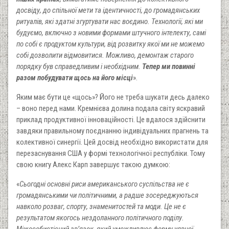
досвіду, до спільної мети та ідентичності, до громадянських
ритуалів, які здатні згуртувати нас воєдино. Технології, які ми
будуємо, включно з новими формами штучного інтелекту, самі
по собі є продуктом культури, від розвитку якої ми не можемо
собі дозволити відмовитися. Можливо, демонтаж старого
порядку був справедливим і необхідним.
Тепер ми повинні
разом побудувати щось на його місці
».
Яким має бути це «щось»? Його не треба шукати десь далеко
– воно перед нами. Кремнієва долина подала світу яскравий
приклад продуктивної інноваційності. Це вдалося здійснити
завдяки правильному поєднанню індивідуальних прагнень та
колективної синергії. Цей досвід необхідно використати для
перезаснування США у формі технологічної республіки. Тому
свою книгу Алекс Карп завершує такою думкою:
«
Сьогодні основні риси американського суспільства не є
громадянськими чи політичними, а радше зосереджуються
навколо розваг, спорту, знаменитостей та моди. Це не є
результатом якогось нездоланного політичного поділу.
Міжособистісний зв’язок, який уможливлює форму уявної