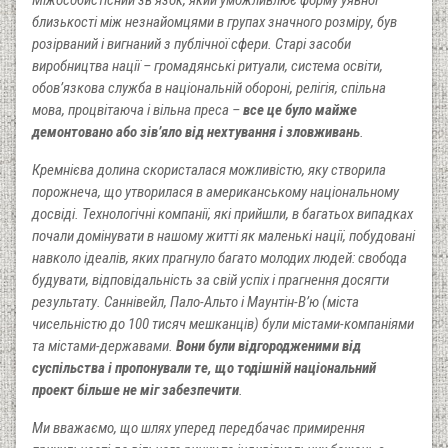
близькості між незнайомцями в групах значного розміру, був
розірваний і вигнаний з публічної сфери. Старі засоби
виробництва нації – громадянські ритуали, система освіти,
обов’язкова служба в національній обороні, релігія, спільна
мова, процвітаюча і вільна преса –
все це було майже
демонтовано або зів’яло від нехтування і зловживань
.
Кремнієва долина скористалася можливістю, яку створила
порожнеча, що утворилася в американському національному
досвіді. Технологічні компанії, які прийшли, в багатьох випадках
почали домінувати в нашому житті як маленькі нації, побудовані
навколо ідеалів, яких прагнуло багато молодих людей: свобода
будувати, відповідальність за свій успіх і прагнення досягти
результату. Саннівейл, Пало-Альто і Маунтін-В’ю (міста
чисельністю до 100 тисяч мешканців) були містами-компаніями
та містами-державами.
Вони були відгородженими від
суспільства і пропонували те, що тодішній національний
проект більше не міг забезпечити
.
Ми вважаємо, що шлях уперед передбачає примирення