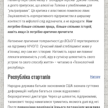
а дехто припускає, що алюзії на Толкіна є улюбленими для
"ультраправих". Ця критика є властивою помилкою лівих.
Зацікавленість корпоративного підприємства в ширшому
контексті та міфології слід відзначати, а не відкидати.
Нам
потрібно більше спільних праць, більше спільних історій,
навіть якщо їх потрібно критично прочитати
.
Натхненне прагнення толерантності до ВСЬОГО перетворилося
на підтримку НІЧОГО. Сучасний лівий істеблішмент живе у
в’язниці, яку сам же і створив. Натомість зараз ми повинні
плекати впевненість у собі, віру в сутнісну шляхетність свого
устрою та свого способу життя
» – читаємо в «Технологічній
республіці».
Республіка стартапів
Нагору
Народна держава батьків-засновників США зазнала суттєвих
деформацій і набула багатьох ознак відразливої
бюрократичної диктатури. Через це шляхетні, підприємливі,
талановиті творці намагалися триматись якомога далі від неї.
Проте
повноцінна реалізація їхнього потенціалу можлива