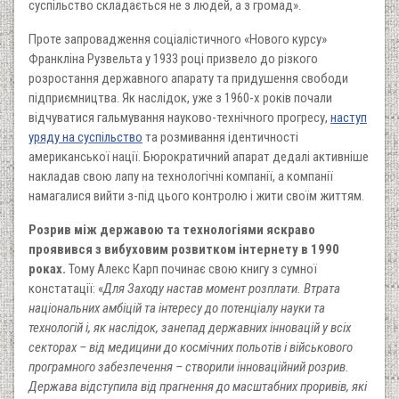
суспільство складається не з людей, а з громад».
Проте запровадження соціалістичного «Нового курсу»
Франкліна Рузвельта у 1933 році призвело до різкого
розростання державного апарату та придушення свободи
підприємництва. Як наслідок, уже з 1960-х років почали
відчуватися гальмування науково-технічного прогресу,
наступ
уряду на суспільство
та розмивання ідентичності
американської нації. Бюрократичний апарат дедалі активніше
накладав свою лапу на технологічні компанії, а компанії
намагалися вийти з-під цього контролю і жити своїм життям.
Розрив між державою та технологіями яскраво
проявився з вибуховим розвитком інтернету в 1990
роках.
Тому Алекс Карп починає свою книгу з сумної
констатації: «
Для Заходу настав момент розплати. Втрата
національних амбіцій та інтересу до потенціалу науки та
технологій і, як наслідок, занепад державних інновацій у всіх
секторах – від медицини до космічних польотів і військового
програмного забезпечення – створили інноваційний розрив.
Держава відступила від прагнення до масштабних проривів, які