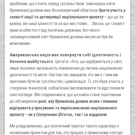
проблеми, що стоять перед суспільством. Інженерна еліта
Кремнієвої долини має беззаперечний обов’язок
брати участь у
захисті нації та артикуляції національного проекту
– що це за
країна, які наші цінності та за що ми стоїмо... Звісно, це і захист
прав особистості від посягань держави, без якого
запаморочливий злет Кремнієвої долини ніколи не був би
можливим
».
Американська нація має повернути собі ідентичність і
бачення майбутнього
. Цитата: «
Усе, що відбувається у світі,
лише посилює нагальність повернення до питань національної
ідентичності та мети. Настав час вирішити, хто ми є і чим ми
прагнемо бути як суспільство і цивілізація. Ті, хто бере участь у
створенні технологій, зобов’язані висловлювати та відстоювати
свої погляди. Ми сподіваємося, що ця книга стане поштовхом
до обговорення
ролі, яку Кремнієва долина може і повинна
відігравати у просуванні та переосмисленні національного
проекту – як у Сполучених Штатах, так і за кордоном
.
Ми усвідомлюємо, що політичний трактат такого характеру є
незвичним проектом для тих, хто працює у приватному секторі.