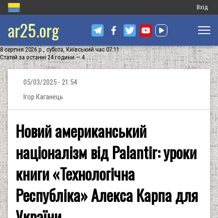
Меню
Вхід
ar25.org
обліков
запису
8 серпня 2026 р., субота, Київський час 07:11
користу
Статей за останні 24 години — 4
05/03/2025 - 21:54
Ігор Каганець
Новий американський
націоналізм від Palantir: уроки
книги «Технологічна
Республіка» Алекса Карпа для
України