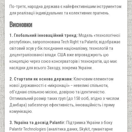
По-третє, народна держава є найефективнішим інструментом
для реалізації індивідуальних та колективних прагнень.
Висновки
1. Глобальний інноваційний тренд:
Модель «технологічної
республіки», запропонована Tech Right та Palantir, відображає
світовий зсув у бік поєднання націоналізму, технологій та
децентралізованої влади. США вже впроваджують цю
концепцію через союз консерваторів і технократів, що має
наслідки для всього Заходу, зокрема України.
2. Стартапи як основа держави:
Ключовим елементом
нової державності є «мікронації» – невеликі спільноти,
об’єднані спільною місією, довірою та ідентичністю.
Оптимальний розмір таких груп (до 150 осіб, згідно з числом
Данбара) забезпечує ефективність, інноваційність і пряму
комунікацію.
3. Україна та досвід Palantir:
Підтримка України з боку
Palantir Technologies (аналітика даних, Skykit, гуманітарне