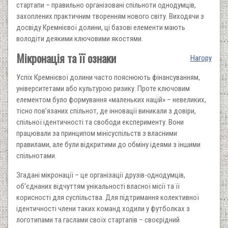
стартапи – правильно організовані спільноти однодумців,
захоплених практичним творенням нового світу. Виходячи з
досвіду Кремнієвої долини, ці базові елементи мають
володіти деякими ключовими якостями.
Мікронація та її ознаки
Нагору
Успіх Кремнієвої долини часто пояснюють фінансуванням,
університетами або культурою ризику. Проте ключовим
елементом було формування «маленьких націй» – невеликих,
тісно пов’язаних спільнот, де інновації виникали з довіри,
спільної ідентичності та свободи експерименту. Вони
працювали за принципом мінісуспільств з власними
правилами, але були відкритими до обміну ідеями з іншими
спільнотами.
Згадані мікронації – це організації друзів-однодумців,
об’єднаних відчуттям унікальності власної місії та її
корисності для суспільства. Для підтримання колективної
ідентичності члени таких команд ходили у футболках з
логотипами та гаслами своїх стартапів – своєрідний