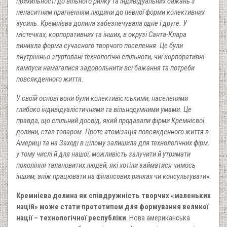
прихильності до вільного ринку та індивідуальних бажань з
ненаситним прагненням людини до певної форми колективних
зусиль. Кремнієва долина забезпечувала одне і друге. У
містечках, корпоративних та інших, в окрузі Санта-Клара
виникла форма сучасного творчого поселення. Це були
внутрішньо згуртовані технологічні спільноти, чиї корпоративні
кампуси намагалися задовольнити всі бажання та потреби
повсякденного життя.
У своїй основі вони були колективістськими, населеними
глибоко індивідуалістичними та вільнодумними умами. Це
правда, що спільний досвід, який продавали фірми Кремнієвої
долини, став товаром. Проте атомізація повсякденного життя в
Америці та на Заході в цілому залишила для технологічних фірм,
у тому числі й для нашої, можливість залучити й утримати
покоління талановитих людей, які хотіли займатися чимось
іншим, аніж працювати на фінансових ринках чи консультувати
».
Кремнієва долина як співдружність творчих «маленьких
націй» може стати прототипом для формування великої
нації – технологічної республіки
. Нова американська