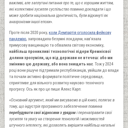
важливі, але заплутані питання про те, що є хорошим життям,
які колективні зусилля суспільство повинно докладати і що
може зробити національна ідентичність, були відкинуті як
анахронізми іншої епохи
».
Проте після 2020 року,
коли Демпартія оголосила фейкову
пандемію
, запровадила безумні локдауни, нав’язала
примусову вакцинацію та обвалила світову економіку,
найбільш проникливі технологічні лідери Кремнієвої
долини зрозуміли, що від держави не втечеш: або ми
змінимо цю державу, або вона знищить нас
. Тож у 2024
році вони рішуче підтримали республіканців, увійшли до влади
та почали активно формувати політичне середовище,
сприятливе для вільного розвитку науково-технічного
прогресу. Ось як про це пише Алекс Карп:
«
Основний аргумент, який ми висуваємо в цій книзі, полягає в
тому, що індустрія програмного забезпечення повинна
перебудувати свої відносини з урядом
і перенаправити свої
зусилля та увагу на створення технологій і можливостей
штучного інтелекту, які дозволять вирішити найбільш нагальні