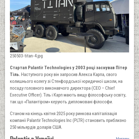
250503-titan-4.jpg
Стартап Palantir Technologies у 2003 році заснував Пітер
Тіль.
Наступного року він запросив Алекса Карпа, свого
колишнього колегу зі Стенфордської юридичної школи, на
посаду головного виконавчого директора (СЕО – Chief
Executive Officer). Тіль і Карп мають вищу філософську освіту,
так що «Палантіром» керують дипломовані філософи.
Станом на кінець квітня 2025 року ринкова капіталізація
компанії Palantir Technologies Inc (PLTR) становить приблизно
250 мільярдів доларів США.
Palantir в Україні
Нагору