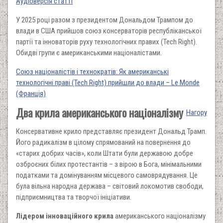
Аудіоверсія статті
У 2025 році разом з президентом Дональдом Трампом до
влади в США прийшов союз консерваторів республіканської
партії та інноваторів руху технологічних правих (Tech Right).
Обидві групи є американськими націоналістами.
Союз націоналістів і технократів: Як американські
технологічні праві (Tech Right) прийшли до влади – Le Monde
(Франція)
Два крила американського націоналізму
Нагору
Консервативне крило представляє президент Дональд Трамп.
Його радикалізм в цілому спрямований на повернення до
«старих добрих часів», коли Штати були державою добре
озброєних білих протестантів – з вірою в Бога, мінімальними
податками та домінуванням місцевого самоврядування. Це
була вільна народна держава – світовий локомотив свободи,
підприємництва та творчої ініціативи.
Лідером інноваційного крила
американського націоналізму