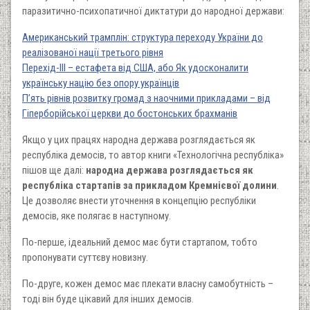
паразитично-психопатичної диктатури до народної держави:
Американський трамплін: структура переходу України до
реалізованої нації третього рівня
Перехід-III – естафета від США, або Як удосконалити
українську націю без опору українців
П’ять рівнів розвитку громад з наочними прикладами – від
Гіперборійської церкви до бостонських брахманів
Якщо у цих працях народна держава розглядається як
республіка демосів, то автор книги «Технологічна республіка»
пішов ще далі:
народна держава розглядається як
республіка стартапів за прикладом Кремнієвої долини
.
Це дозволяє внести уточнення в концепцію республіки
демосів, яке полягає в наступному.
По-перше, ідеальний демос має бути стартапом, тобто
пропонувати суттєву новизну.
По-друге, кожен демос має плекати власну самобутність –
тоді він буде цікавий для інших демосів.