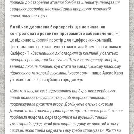
привели до створення атомної бомби та інтернету, передавши
завдання розробки наступної хвилі проривних технологій
приватному сектору
».
У цей час державна бюрократія ще не знала, як
контролювати розвиток програмного забезпечення
, – і
це відкрило широкий простір для «цифрових» компаній.
Центром нової технологічної хвилі стала Кремнієва долина в
Каліфорнії. «
Засновники, які створили ці компанії, у багатьох
випадках розглядали Сполучені Штати як вмираючу імперію,
занепад якої не повинен був стати на заваді їхньому власному
піднесенню та золотій лихоманці нової ери»
– пише Алекс Карп
у «Технологічній республіці» і продовжує:
«Багато з них, по суті, відмовилися від будь-яких серйозних
спроб розвивати суспільство, щоб людська цивілізація
продовжувала рухатися вгору. Домінуюча етична система
Долини, техноутопічна думка про те, що технологія розв’яже всі
проблеми людства, перетворилася на вузький і тонкий
утилітарний підхід, який розглядає людину як простий атом у
системі, якою треба керувати і яку треба стримувати. Життєво