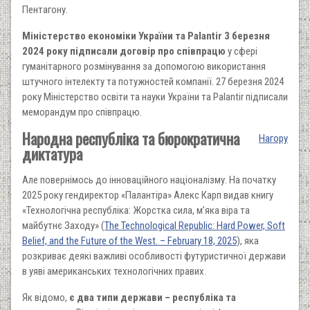
Пентагону.
Міністерство економіки України та Palantir 3 березня
2024 року підписали договір про співпрацю
у сфері
гуманітарного розмінування за допомогою використання
штучного інтелекту та потужностей компанії. 27 березня 2024
року Міністерство освіти та науки України та Palantir підписали
меморандум про співпрацю.
Народна республіка та бюрократична
Нагору
диктатура
Але повернімось до інноваційного націоналізму. На початку
2025 року гендиректор «Палантіра» Алекс Карп видав книгу
«Технологічна республіка: Жорстка сила, м’яка віра та
майбутнє Заходу» (
The Technological Republic: Hard Power, Soft
Belief, and the Future of the West. – February 18, 2025
), яка
розкриває деякі важливі особливості футуристичної держави
в уяві американських технологічних правих.
Як відомо,
є два типи держави – республіка та