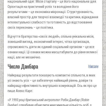
національний одяг. Місія стартапу – це його національна ідея.
Орієнтація на практичний успіх та володіння його
результатами – це економіка мікронації. Структурованість,
власний простір для творчої взаємодії та критики, відкидання
інтелектуальної слабкості та готовність до відстоювання
своїх переконань – це політика.
Відчуття братерства «своїх людей», спільна унікальна місія,
зовнішній вигляд, економічний інтерес, чітка організація,
спроможність діяти як єдиний соціальний організм – це все
ознаки нації. Ці ознаки можна масштабувати до рівня великої
нації, але не механічно.
Число Данбара
Нагору
Найкращі результати показують компактні спільноти, в яких
усі знають усіх – це забезпечує найвищий рівень довіри та
найкращу ефективність внутрішніх комунікацій. Ось як про це
пише Алекс Карп:
«
У 1993 році британський антрополог Робін Данбар (Robin
Dunbar) спробував обчислити максимальну кількість осіб, з