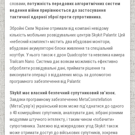
словами,
потужність передових алгоритмічних систем
ведення війни прирівнюється до застосування
тактичної ядерної зброї проти супротивника.
Збройні Сили України отримали від компанії невідому
кількість мобільних розвідувальних центрів Skykit Palantir. Цей
«небесний комплект» містить два вбудовані монітори,
вбудовані акумуляторні блоки живлення та спеціальний
ноутбук. У нього також є дрон Quadcopter та невелика камера
Trailcam Nano. Система дає воякам можливість ефективно
обробляти розвідувальні дані, приймати рішення та
виконувати операції з віддалених місць за допомогою
програмного забезпечення від Palantir.
Skykit має власний безпечний супутниковий зв’язок.
Завдяки програмному забезпеченню MetaConstellation
(МетаСузір’я) український вояк може під’єднатися до одного
з 40 комерційних супутників, аналізувати дані, зібрані різними
модулями штучного інтелекту, і таким чином «побачити»
супротивника. Залежно від міжурядових угод Skykit також
може отримати доступ до військових супутників, зокрема