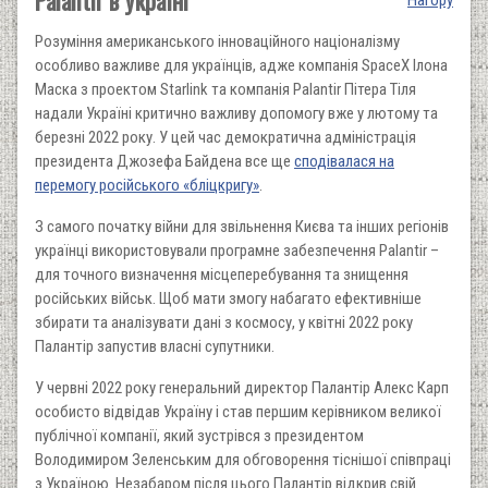
Розуміння американського інноваційного націоналізму
особливо важливе для українців, адже компанія SpaceX Ілона
Маска з проектом Starlink та компанія Palantir Пітера Тіля
надали Україні критично важливу допомогу вже у лютому та
березні 2022 року. У цей час демократична адміністрація
президента Джозефа Байдена все ще
сподівалася на
перемогу російського «бліцкригу»
.
З самого початку війни для звільнення Києва та інших регіонів
українці використовували програмне забезпечення Palantir –
для точного визначення місцеперебування та знищення
російських військ. Щоб мати змогу набагато ефективніше
збирати та аналізувати дані з космосу, у квітні 2022 року
Палантір запустив власні супутники.
У червні 2022 року генеральний директор Палантір Алекс Карп
особисто відвідав Україну і став першим керівником великої
публічної компанії, який зустрівся з президентом
Володимиром Зеленським для обговорення тіснішої співпраці
з Україною. Незабаром після цього Палантір відкрив свій