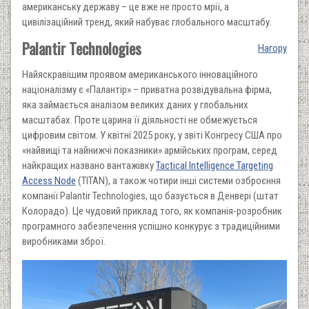
американську державу – це вже не просто мрії, а
цивілізаційний тренд, який набуває глобального масштабу.
Palantir Technologies
Нагору
Найяскравішим проявом американського інноваційного
націоналізму є «Палантір» – приватна розвідувальна фірма,
яка займається аналізом великих даних у глобальних
масштабах. Проте царина її діяльності не обмежується
цифровим світом. У квітні 2025 року, у звіті Конгресу США про
«найвищі та найнижчі показники» армійських програм, серед
найкращих названо вантажівку
Tactical Intelligence Targeting
Access Node
(TITAN), а також чотири інші системи озброєння
компанії Palantir Technologies, що базується в Денвері (штат
Колорадо). Це чудовий приклад того, як компанія-розробник
програмного забезпечення успішно конкурує з традиційними
виробниками зброї.