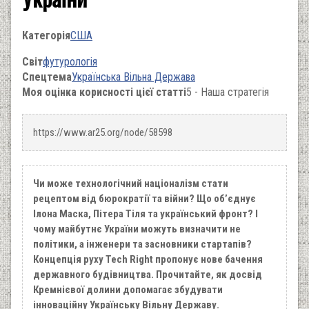
Категорія
США
Світ
футурологія
Спецтема
Українська Вільна Держава
Моя оцінка корисності цієї статті
5 - Наша стратегія
https://www.ar25.org/node/58598
Чи може технологічний націоналізм стати
рецептом від бюрократії та війни? Що об’єднує
Ілона Маска, Пітера Тіля та український фронт? І
чому майбутнє України можуть визначити не
політики, а інженери та засновники стартапів?
Концепція руху Tech Right пропонує нове бачення
державного будівництва. Прочитайте, як досвід
Кремнієвої долини допомагає збудувати
інноваційну Українську Вільну Державу.