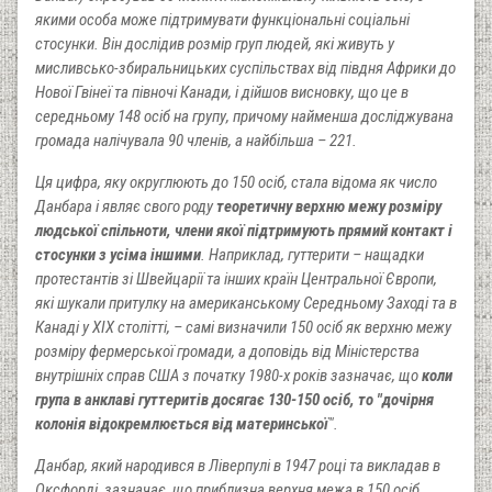
якими особа може підтримувати функціональні соціальні
стосунки. Він дослідив розмір груп людей, які живуть у
мисливсько-збиральницьких суспільствах від півдня Африки до
Нової Гвінеї та півночі Канади, і дійшов висновку, що це в
середньому 148 осіб на групу, причому найменша досліджувана
громада налічувала 90 членів, а найбільша – 221.
Ця цифра, яку округлюють до 150 осіб, стала відома як число
Данбара і являє свого роду
теоретичну верхню межу розміру
людської спільноти, члени якої підтримують прямий контакт і
стосунки з усіма іншими
. Наприклад, гуттерити – нащадки
протестантів зі Швейцарії та інших країн Центральної Європи,
які шукали притулку на американському Середньому Заході та в
Канаді у ХІХ столітті, – самі визначили 150 осіб як верхню межу
розміру фермерської громади, а доповідь від Міністерства
внутрішніх справ США з початку 1980-х років зазначає, що
коли
група в анклаві гуттеритів досягає 130-150 осіб, то "дочірня
колонія відокремлюється від материнської
".
Данбар, який народився в Ліверпулі в 1947 році та викладав в
Оксфорді, зазначає, що приблизна верхня межа в 150 осіб,