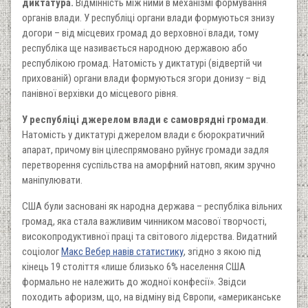
диктатура.
Відмінність між ними в механізмі формування
органів влади. У республіці органи влади формуються знизу
догори – від місцевих громад до верховної влади, тому
республіка ще називається народною державою або
республікою громад. Натомість у диктатурі (відвертій чи
прихованій) органи влади формуються згори донизу – від
панівної верхівки до місцевого рівня.
У республіці джерелом влади є самоврядні громади
.
Натомість у диктатурі джерелом влади є бюрократичний
апарат, причому він цілеспрямовано руйнує громади задля
перетворення суспільства на аморфний натовп, яким зручно
маніпулювати.
США були засновані як народна держава – республіка вільних
громад, яка стала важливим чинником масової творчості,
високопродуктивної праці та світового лідерства. Видатний
соціолог
Макс Вебер навів статистику
, згідно з якою під
кінець 19 століття «лише близько 6% населення США
формально не належить до жодної конфесії». Звідси
походить афоризм, що, на відміну від Європи, «американське