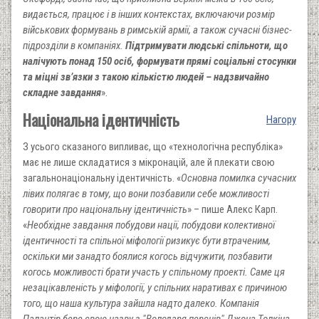
видається, працює і в інших контекстах, включаючи розмір
військових формувань в римській армії, а також сучасні бізнес-
підрозділи в компаніях.
Підтримувати людські спільноти, що
налічують понад 150 осіб, формувати прямі соціальні стосунки
та міцні зв’язки з такою кількістю людей – надзвичайно
складне завдання
».
Національна ідентичність
Нагору
З усього сказаного випливає, що «технологічна республіка»
має не лише складатися з мікронацій, але й плекати свою
загальнонаціональну ідентичність. «
Основна помилка сучасних
лівих полягає в тому, що вони позбавили себе можливості
говорити про національну ідентичність
» – пише Алекс Карп.
«
Необхідне завдання побудови нації, побудови колективної
ідентичності та спільної міфології ризикує бути втраченим,
оскільки ми занадто боялися когось відчужити, позбавити
когось можливості брати участь у спільному проекті. Саме ця
незацікавленість у міфології, у спільних наративах є причиною
того, що наша культура зайшла надто далеко. Компанія
Палантір бере свою назву з "Володаря перснів" Джона Толкіна,