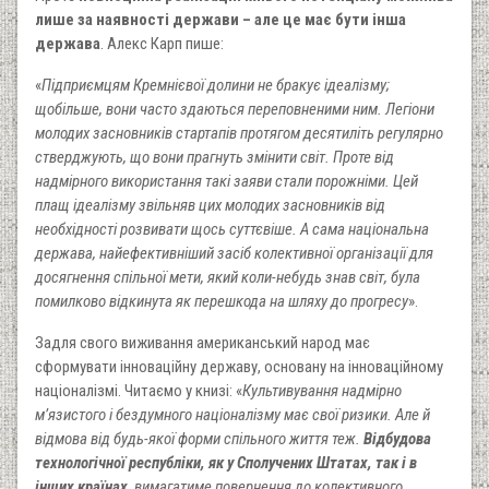
лише за наявності держави – але це має бути інша
держава
. Алекс Карп пише:
«
Підприємцям Кремнієвої долини не бракує ідеалізму;
щобільше, вони часто здаються переповненими ним. Легіони
молодих засновників стартапів протягом десятиліть регулярно
стверджують, що вони прагнуть змінити світ. Проте від
надмірного використання такі заяви стали порожніми. Цей
плащ ідеалізму звільняв цих молодих засновників від
необхідності розвивати щось суттєвіше. А сама національна
держава, найефективніший засіб колективної організації для
досягнення спільної мети, який коли-небудь знав світ, була
помилково відкинута як перешкода на шляху до прогресу
».
Задля свого виживання американський народ має
сформувати інноваційну державу, основану на інноваційному
націоналізмі. Читаємо у книзі: «
Культивування надмірно
м’язистого і бездумного націоналізму має свої ризики. Але й
відмова від будь-якої форми спільного життя теж.
Відбудова
технологічної республіки, як у Сполучених Штатах, так і в
інших країнах
, вимагатиме повернення до колективного