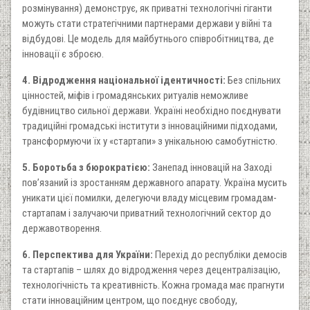
розмінування) демонструє, як приватні технологічні гіганти
можуть стати стратегічними партнерами держави у війні та
відбудові. Це модель для майбутнього співробітництва, де
інновації є зброєю.
4. Відродження національної ідентичності:
Без спільних
цінностей, міфів і громадянських ритуалів неможливе
будівництво сильної держави. Україні необхідно поєднувати
традиційні громадські інститути з інноваційними підходами,
трансформуючи їх у «стартапи» з унікальною самобутністю.
5. Боротьба з бюрократією:
Занепад інновацій на Заході
пов’язаний із зростанням державного апарату. Україна мусить
уникати цієї помилки, делегуючи владу місцевим громадам-
стартапам і залучаючи приватний технологічний сектор до
державотворення.
6. Перспектива для України:
Перехід до республіки демосів
та стартапів – шлях до відродження через децентралізацію,
технологічність та креативність. Кожна громада має прагнути
стати інноваційним центром, що поєднує свободу,