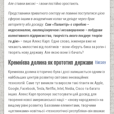
Але ставки високі – і вони постійно зростають.
Представники приватного сектору не повинні поступатися цією
сферою іншим в академічних колах чи деінде через брак
авторитету або досвіду.
Сам «Палантір» є спробою –
недосконалою, еволюціонуючою і незавершеною – побудови
колективного підприємства, творчість якого поєднує теорію
та дію
» – пише Алекс Карп. Одне слово, інженери вже не
чекають милостині від політиків – вони «беруть бика за роги» і
творять нову державу. Але якою вони її бачать?
Кремнієва долина як прототип держави
Нагору
Кремнієва долина історично була і досі залишається одним із
найбільших центрів розвитку світових інноваційних
технологій. Саме тут виникли та виросли такі гіганти як Apple,
Google, Facebook, Tesla, Netflix, Intel, Nvidia, Cisco та багато
інших. Алекс Карп пропонує застосувати цей досвід для
творення нової американської нації – «знову народженої» на
вищому рівні розвитку. Базовими елементами, творчими
«цеглинками» новітньої «технологічної республіки» він вважає