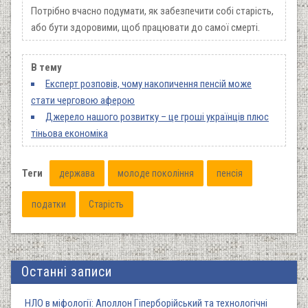
Потрібно вчасно подумати, як забезпечити собі старість,
або бути здоровими, щоб працювати до самої смерті.
В тему
Експерт розповів, чому накопичення пенсій може
стати черговою аферою
Джерело нашого розвитку – це гроші українців плюс
тіньова економіка
Теги
держава
молоде покоління
пенсія
податки
Старість
Останні записи
НЛО в міфології: Аполлон Гіперборійський та технологічні