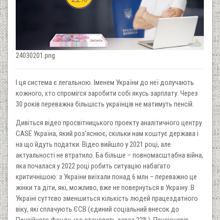
24030201.png
І ця система є легальною. Іменем України до неї долучають
кожного, хто спромігся заробити собі якусь зарплату. Через
30 років переважна більшість українців не матимуть пенсій.
Дивіться відео просвітницького проекту аналітичного центру
CASE Україна, який роз'яснює, скільки нам коштує держава і
на що йдуть податки. Відео вийшло у 2021 році, але
актуальності не втратило. Ба більше – повномасштабна війна,
яка почалася у 2022 році робить ситуацію набагато
критичнішою: з України виїхали понад 6 млн – переважно це
жінки та діти, які, можливо, вже не повернуться в Україну. В
Україні суттєво зменшиться кількість людей працездатного
віку, які сплачують ЄСВ (єдиний соціальний внесок до