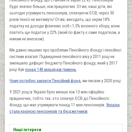
Пенсійного Фонду, що становить зараз 22%). Пенсіонерів
буде значно більше, ніж працюючих. Отже, наші діти, які
сьогодні утримують пенсіонерів, сплачуючи ЄСВ, через 30
років пенсії не матимуть! Отже, виходить, що окрім 18%
податку на доходи фізичних осіб і 1,5% воєнного збору, вони
платять ще податок у 22% (який по факту є саме податком, а
ніяким не внеском).
Ми давно пишемо про проблеми Пенсійного Фонду і пенсійної
системи взагалі. Підвищення пенсійного віку у 2011 році не
зменшило дефіцит бюджету Пенсійного фонду, який у 2017
році був
понад 140 мільярдів гривень
.
Чому потрібно закрити Пенсійний фонд
, ми писали у 2020 році.
У 2021 році в Україні було менше ніж 13 млн офіційно
працюючих, тобто тих, хто сплачує ЄСВ до Пенсійного
Фонду, що має утримувати понад 11 млн пенсіонерів.
Україна
стала країною пенсіонерів та бюджетників
.
Наші інтереси