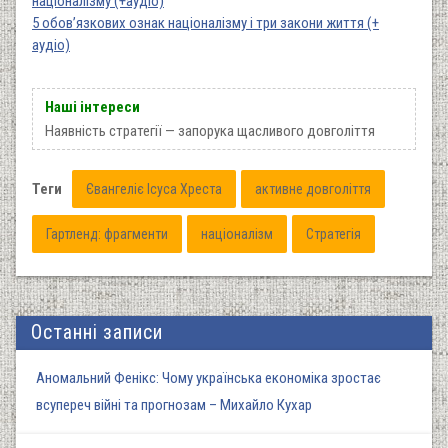
націоналізму (+аудіо)
5 обов’язкових ознак націоналізму і три закони життя (+
аудіо)
Наші інтереси
Наявність стратегії — запорука щасливого довголіття
Теги
Євангеліє Ісуса Хреста
активне довголіття
Гартленд: фрагменти
націоналізм
Стратегія
Останні записи
Аномальний Фенікс: Чому українська економіка зростає
всупереч війні та прогнозам – Михайло Кухар