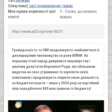
Світ
держава
Спецтема
У світі розмовляючих тварин
Моя оцінка корисності цієї
3 - Схоже, що реально
статті
працює.
https://www.ar25.org/node/56213
Громадськість та ЗМІ продовжують знайомитися із
деклараціями чиновництва за роки ВІЙНИ. На
першому етапі народ дивувався лицемірству і
цинізму депутатів Верховної Ради, які збільшили
видатки на своє утримання та зарплати своїх
помічників і продовжують піарити свою діяльність
за бюджетні кошти – лише у 2024 році на партійний
піар передбачено 840 млн гривень із бюджету!