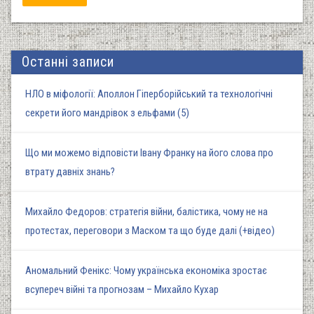
Останні записи
НЛО в міфології: Аполлон Гіперборійський та технологічні
секрети його мандрівок з ельфами (5)
Що ми можемо відповісти Івану Франку на його слова про
втрату давніх знань?
Михайло Федоров: стратегія війни, балістика, чому не на
протестах, переговори з Маском та що буде далі (+відео)
Аномальний Фенікс: Чому українська економіка зростає
всупереч війні та прогнозам – Михайло Кухар