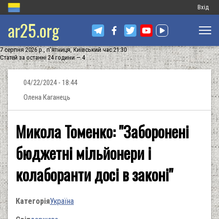
Меню
Вхід
ar25.org
обліков
запису
7 серпня 2026 р., п'ятниця, Київський час 21:30
користу
Статей за останні 24 години — 4
04/22/2024 - 18:44
Олена Каганець
Микола Томенко: "Заборонені
бюджетні мільйонери і
колаборанти досі в законі"
Категорія
Україна