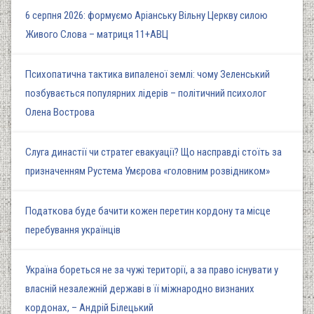
6 серпня 2026: формуємо Аріанську Вільну Церкву силою
Живого Слова – матриця 11+АВЦ
Психопатична тактика випаленої землі: чому Зеленський
позбувається популярних лідерів – політичний психолог
Олена Вострова
Слуга династії чи стратег евакуації? Що насправді стоїть за
призначенням Рустема Умєрова «головним розвідником»
Податкова буде бачити кожен перетин кордону та місце
перебування українців
Україна бореться не за чужі території, а за право існувати у
власній незалежній державі в її міжнародно визнаних
кордонах, – Андрій Білецький