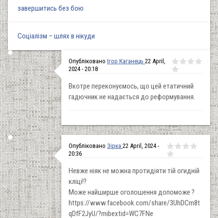
завершитись без бою
Соціалізм – шлях в нікуди
Опубліковано
Ігор Каганець
22 April,
2024 - 20:18
Вкотре переконуємось, що цей етатичний
гадючник не надається до реформування.
Опубліковано
Зірка
22 April, 2024 -
20:36
Невже ніяк не можна протидіяти тій огидній
кліці!?
Може найширше оголошення допоможе ?
https://www.facebook.com/share/3UhDCm8t
qDfF2JyU/?mibextid=WC7FNe