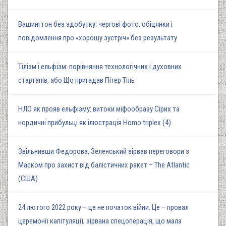
Вашингтон без здобутку: чергові фото, обіцянки і
повідомлення про «хорошу зустріч» без результату
Тілізм і ельфізм: порівняння технологічних і духовних
стартапів, або Що пригадав Пітер Тіль
НЛО як прояв ельфізму: витоки міфообразу Сірих та
нордичні прибульці як ілюстрація Homo triplex (4)
Звільнивши Федорова, Зеленський зірвав переговори з
Маском про захист від балістичних ракет – The Atlantic
(США)
24 лютого 2022 року – це не початок війни. Це – провал
церемонії капітуляції, зірвана спецоперація, що мала