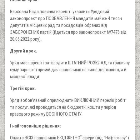
Верховна Рада повинна нарешті ухвалити Урядовий
законопроект про ПОЗБАВЛЕННЯ мандатів майже 4 тисяч
депутатів місцевих рад та посадовців обраних від
ЗАБОРОНЕНИХ партій (йдеться про законопроект №7476 від
20.06.2022 року).
Другий крок.
Уряд має нарешті затвердити ШТАТНИЙ РОЗКЛАД та граничну
суму зарплат і премій для працівників не лише державної, а й
місцевої влади.
Третій крок.
Уряд зобовʼязаний оприлюднити ВИКЛЮЧНИЙ перелік робіт
та послуг, які проводяться на бюджетні кошти у період
правового режиму ВОЄННОГО СТАНУ.
І найголовніше рішення:
Оплата ВСІХ працівників БЮДЖЕТНОЇ сфери (від "Нафтогазу" і