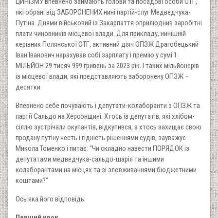
ЦИНІЗМУ впевнено займають голови та посадові особи ОТГ,
які обрані від ЗАБОРОНЕНИХ нині партій-слуг Медведчука-
Путіна. Днями військовий із Закарпаття оприлюднив заробітні
плати чиновників місцевої влади. Для прикладу, нинішній
керівник Полянської ОТГ, активний діяч ОПЗЖ Драгобецький
Іван Іванович нарахував собі зарплату і премію у сумі 1
МІЛЬЙОН 29 тисяч 999 гривень за 2023 рік. І таких мільйонерів
із місцевої влади, які представляють заборонену ОПЗЖ –
десятки.
Впевнено себе почувають і депутати-колаборанти з ОПЗЖ та
партії Сальдо на Херсонщині. Хтось із депутатів, які хлібом-
сіллю зустрічали окупантів, відкупився, а хтось захищає свою
продану путіну честь і гідність рішеннями судів, зауважує
Микола Томенко і питає: "Чи складно навести ПОРЯДОК із
депутатами медведчука-сальдо-шарія та іншими
колаборантами на місцях та зі зловживаннями бюджетними
коштами?"
Ось яка його відповідь:
Перший крок.