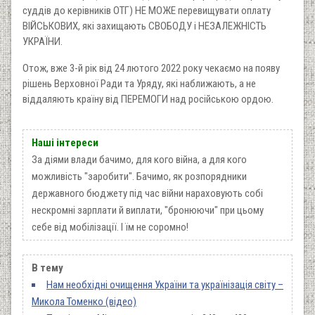
суддів до керівників ОТГ) НЕ МОЖЕ перевищувати оплату
ВІЙСЬКОВИХ, які захищають СВОБОДУ і НЕЗАЛЕЖНІСТЬ
УКРАЇНИ.
Отож, вже 3-й рік від 24 лютого 2022 року чекаємо на появу
рішень Верховної Ради та Уряду, які наближають, а не
віддаляють країну від ПЕРЕМОГИ над російською ордою.
Наші інтереси
За діями влади бачимо, для кого війна, а для кого
можливість "заробити". Бачимо, як розпорядники
державного бюджету під час війни нараховують собі
нескромні зарплати й виплати, "бронюючи" при цьому
себе від мобілізації. І їм не соромно!
В тему
Нам необхідні очищення України та українізація світу –
Микола Томенко (відео)