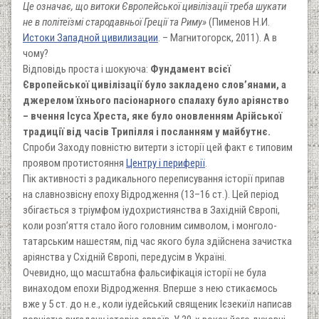
Це означає, що витоки Європейської цивілізації треба шукати
не в політеїзмі стародавньої Греції та Риму»
(Пименов Н.И.
Истоки Западной цивилизации
. – Магнитогорск, 2011). А в
чому?
Відповідь проста і шокуюча:
Фундамент всієї
Європейської цивілізації було закладено слов’янами, а
джерелом їхнього пасіонарного спалаху було аріянство
– вчення Ісуса Хреста, яке було оновленням Арійської
традиції від часів Трипілля і посланням у майбутнє.
Спроби Заходу повністю витерти з історії цей факт є типовим
проявом протистояння
Центру і периферії
.
Пік активності з радикального переписування історії припав
на славнозвісну епоху Відродження (13–16 ст.). Цей період
збігається з тріумфом іудохристиянства в Західній Європі,
коли розп’яття стало його головним символом, і монголо-
татарським нашестям, під час якого була здійснена зачистка
аріянства у Східній Європі, передусім в Україні.
Очевидно, що масштабна фальсифікація історії не була
винаходом епохи Відродження. Вперше з нею стикаємось
вже у 5 ст. до н.е., коли іудейський священик Ієзекиїл написав