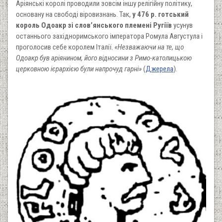
Аріянські королі проводили зовсім іншу релігійну політику,
основану на свободі віровизнань. Так,
у 476 р. готський
король Одоакр зі слов’янського племені Ругіїв
усунув
останнього західноримського імператора Ромула Августула і
проголосив себе королем Італії.
«Незважаючи на те, що
Одоакр був аріянином, його відносини з Римо-католицькою
церковною ієрархією були напрочуд гарні»
(
Джерела
).