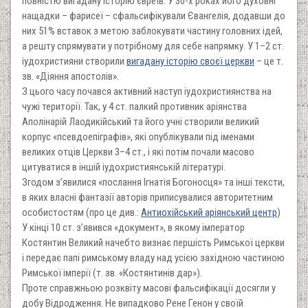
повністю вигадану історію євреїв. У 30-х роках його духовні
нащадки – фарисеї – сфальсифікували Євангелія, додавши до
них 51% вставок з метою заблокувати частину головних ідей,
а решту спрямувати у потрібному для себе напрямку. У 1–2 ст.
іудохристияни створили
вигадану історію своєї церкви
– це т.
зв. «Діяння апостолів».
З цього часу почався активний наступ іудохристиянства на
чужі території. Так, у 4 ст. палкий противник аріянства
Аполінарій Лаодикійський та його учні створили великий
корпус «псевдоепіграфів», які опублікували під іменами
великих отців Церкви 3–4 ст., і які потім почали масово
цитуватися в іншій іудохристиянській літературі.
Згодом з’явилися «послання Ігнатія Богоносця» та інші тексти,
в яких власні фантазії авторів приписувалися авторитетним
особистостям (про це див.:
Антиохійський аріянський центр
)
У кінці 10 ст. з’явився «документ», в якому імператор
Костянтин Великий начебто визнає першість Римської церкви
і передає папі римському владу над усією західною частиною
Римської імперії (т. зв. «Костянтинів дар»).
Проте справжньою розквіту масові фальсифікації досягли у
добу Відродження. Не випадково Рене Генон у своїй