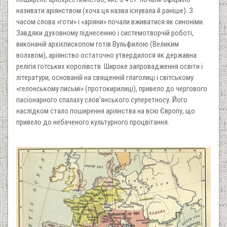
називати аріянством (хоча ця назва існувала й раніше). З
часом слова «готи» і «аріяни» почали вживатися як синоніми.
Завдяки духовному піднесенню і системотворчій роботі,
виконаній архієпископом готів Вульфилою (Великим
волхвом), аріянство остаточно утвердилося як державна
релігія готських королівств. Широке запровадження освіти і
літератури, основаній на священній глаголиці і світському
«гелонському письмі» (протокирилиці), привело до чергового
пасіонарного спалаху слов’янського суперетносу. Його
наслідком стало поширення аріянства на всю Європу, що
привело до небаченого культурного процвітання.