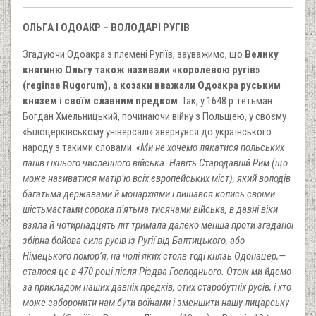
ОЛЬГА І ОДОАКР – ВОЛОДАРІ РУГІВ
Згадуючи Одоакра з племені Ругіїв, зауважимо, що
Велику
княгиню Ольгу також називали «королевою ругів»
(reginae Rugorum), а козаки вважали Одоакра руським
князем і своїм славним предком
. Так, у 1648 р. гетьман
Богдан Хмельницький, починаючи війну з Польщею, у своєму
«Білоцерківському універсалі» звернувся до українського
народу з такими словами:
«Ми не хочемо лякатися польських
панів і їхнього численного війська. Навіть Стародавній Рим (що
може називатися матір’ю всіх європейських міст), який володів
багатьма державами й монархіями і пишався колись своїми
шістьмастами сорока п’ятьма тисячами війська, в давні віки
взяла й чотирнадцять літ тримала далеко менша проти згаданої
збірна бойова сила русів із Ругії від Балтицького, або
Німецького помор’я, на чолі яких стояв тоді князь Одонацер,—
сталося це в 470 році після Різдва Господнього. Отож ми йдемо
за прикладом наших давніх предків, отих старобутніх русів, і хто
може заборонити нам бути воїнами і зменшити нашу лицарську