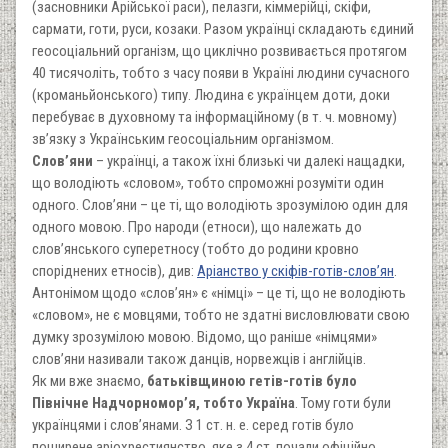
(засновники Арійської раси), пелазги, кіммерійці, скіфи,
сармати, готи, руси, козаки. Разом українці складають єдиний
геосоціальний організм, що циклічно розвивається протягом
40 тисячоліть, тобто з часу появи в Україні людини сучасного
(кроманьйонського) типу. Людина є українцем доти, доки
перебуває в духовному та інформаційному (в т. ч. мовному)
зв’язку з Українським геосоціальним організмом.
Слов’яни
– українці, а також їхні близькі чи далекі нащадки,
що володіють «словом», тобто спроможні розуміти один
одного. Слов’яни – це ті, що володіють зрозумілою один для
одного мовою. Про народи (етноси), що належать до
слов’янського суперетносу (тобто до родини кровно
споріднених етносів), див:
Аріанство у скіфів-готів-слов’ян
.
Антонімом щодо «слов’ян» є «німці» – це ті, що не володіють
«словом», не є мовцями, тобто не здатні висловлювати свою
думку зрозумілою мовою. Відомо, що раніше «німцями»
слов’яни називали також данців, норвежців і англійців.
Як ми вже знаємо,
батьківщиною гетів-готів було
Північне Надчорномор’я, тобто Україна
. Тому готи були
українцями і слов’янами. З 1 ст. н. е. серед готів було
поширене аріохрестиянство, яке з 4 ст. почали офіційно