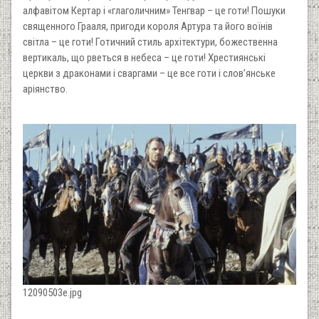
алфавітом Кертар і «глаголичним» Тенгвар – це готи! Пошуки
священного Грааля, пригоди короля Артура та його воїнів
світла – це готи! Готичний стиль архітектури, божественна
вертикаль, що рветься в небеса – це готи! Хрестиянські
церкви з драконами і сваргами – це все готи і слов’янське
аріянство.
12090503e.jpg