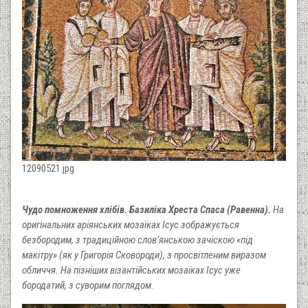
12090521.jpg
Чудо помноження хлібів. Базиліка Хреста Спаса (Равенна).
На
оригінальних аріянських мозаїках Ісус зображується
безбородим, з традиційною слов’янською зачіскою «під
макітру» (як у Григорія Сковороди), з просвітленим виразом
обличчя. На пізніших візантійських мозаїках Ісус уже
бородатий, з суворим поглядом.