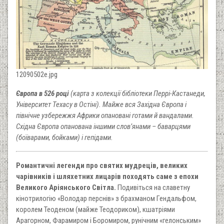
12090502e.jpg
Європа в 526 році
(карта з колекції бібліотеки Перрі-Кастанеди,
Університет Техасу в Остіні). Майже вся Західна Європа і
північне узбережжя Африки опановані готами й вандалами.
Східна Європа опанована іншими слов’янами – баварцями
(боїварами, бойками) і гепідами.
Романтичні легенди про святих мудреців, великих
чарівників і шляхетних лицарів походять саме з епохи
Великого Аріянського Світла.
Подивіться на славетну
кінотрилогію «Володар перснів» з брахманом Гендальфом,
королем Теоденом (майже Теодориком), кшатріями
Арагорном, Фарамиром і Боромиром, рунічним «гелонським»