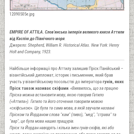
12090505e.jpg
EMPIRE OF ATTILA. Слов’янська імперія великого князя Аттили
від Каспію до Північного моря
.
Джерело: Shepherd, William R. Historical Atlas. New York: Henry
Holt and Company, 1923.
Найбільше інформації про Аттилу залишив Пріск Панійський –
візантійський дипломат, історик і письменник, який брав
участь у візантійському посольстві до імператора
гунів, яких
Пріск також називає скіфами
.
«Виявилось, що за працею
Пріска можна встановити мову, якою говорив Гатило
(«Аттила»). Гатило та його оточення говорили мовою
«скіфською». Це була та сама мова, в якій звучали названі
Пріском та Йорданом слова "кам" (пиво), "мед", "страва" та
"вар", це була мова наших пращурів.
Пріск та Йордан наводять і кілька імен гунів-скіфів, які або