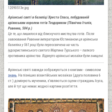
12090513e.jpg
Аріанські святі в базиліці Хреста Спаса, побудованій
аріянським королем готів Теодориком (Північна Італія,
Равенна, 504 р.)
Це те, що лишилося від блискучого мистецтва готів. Після
завоювання Равенни імператором Юстиніаном ця аріянська
базиліка у 561 році була переосвячена на часть
іудохристиянського святого Мартина Турського – палкого
противника аріянства. Відверто аріянські мозаїки були знищені.
Аріянські святі завжди зображуються з книгами - символом
знань
. На пізніших візантійських мозаїках (друга половина 6
ст.) домінують мученики, з’являються сцени страждань Ісуса,
але й тут ще немає жодної картини розп’яття.