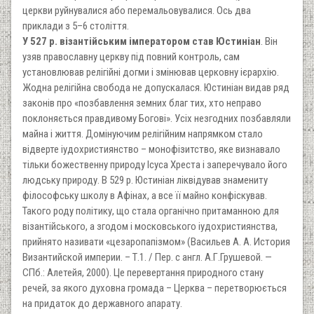
церкви руйнувалися або перемальовувалися. Ось два
приклади з 5–6 століття.
У 527 р. візантійським імператором став Юстиніан
. Він
узяв православну церкву під повний контроль, сам
установлював релігійні догми і змінював церковну ієрархію.
Жодна релігійна свобода не допускалася. Юстиніан видав ряд
законів про «позбавлення земних благ тих, хто неправо
поклоняється правдивому Богові». Усіх незгодних позбавляли
майна і життя. Домінуючим релігійним напрямком стало
відверте іудохристиянство – монофізитство, яке визнавало
тільки божественну природу Ісуса Хреста і заперечувало його
людську природу. В 529 р. Юстиніан ліквідував знамениту
філософську школу в Афінах, а все її майно конфіскував.
Такого роду політику, що стала органічно притаманною для
візантійського, а згодом і московського іудохристиянства,
прийнято називати «цезаропапізмом» (Васильев А. А. История
Византийской империи. – Т.1. / Пер. с англ. А.Г.Грушевой. —
СПб.: Алетейя, 2000). Це перевертання природного стану
речей, за якого духовна громада – Церква – перетворюється
на придаток до державного апарату.