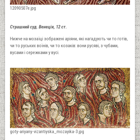
12090507e.jpg
Страшний суд. Венеція, 12 ст.
Нижче на мозаїці зображені аріяни, які нагадують чи то готів,
чи то руських воїнів, чи то козаків: вони русяві, з чубами,
вусами і сережками у вусі.
goty-ariyany-vizantiyska_mozayika-3.jpg