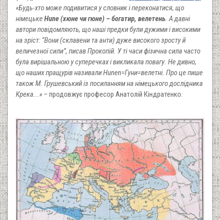
«Будь-хто може подивитися у словник і переконатися, що
німецьке
Hune (хюне чи гюне) – богатир, велетень
. А давні
автори повідомляють, що наші предки були дужими і високими
на зріст: “Вони (склавени та анти) дуже високого зросту й
величезної сили”, писав Прокопій. У ті часи фізична сила часто
була вирішальною у суперечках і викликала повагу. Не дивно,
що наших пращурів називали Hunen=Гуни=велетні. Про це пише
також М. Грушевський із посиланням на німецького дослідника
Крека...»
– продовжує професор Анатолій Кіндратенко.