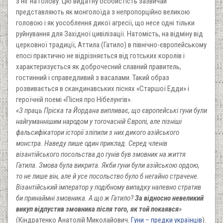
з ніг на голову. Цю видатну особистість зазвичай
представляють як монголоїда з непропорційно великою
головою і як уособлення дикої агресії, що несе одні тільки
руйнування для Західної цивілізації. Натомість, на відміну від
церковної традиції, Аттила (Гатило) в північно-європейському
епосі практично не відрізняється від готських королів і
характеризується як доброчесний славний правитель,
гостинний і справедливий з васалами. Такий образ
розвивається в скандинавських піснях «Старшої Едди» і
героїчній поемі «Пісня про Нібелунгів».
«З праць Пріска та Йордана випливає, що європейські гуни були
найгуманнішим народом у тогочасній Європі, але пізніші
фальсифікатори історії зліпили з них дикого азійського
монстра. Наведу лише один приклад. Серед членів
візантійського посольства до гунів був змовник на життя
Гатила. Змова була викрита. Якби гуни були азійською ордою,
то не лише він, але й усе посольство було б негайно страчене.
Візантійський імператор у подібному випадку напевно стратив
би принаймні змовника. А що ж Гатило?
За відносно невеликий
викуп відпустив змовника після того, як той покаявся
»
(Кіндратенко Анатолій Миколайович.
Гуни – предки українців
).