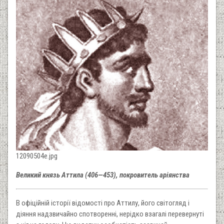
12090504e.jpg
Великий князь Аттила (406—453), покровитель аріянства
В офіційній історії відомості про Аттилу, його світогляд і
діяння надзвичайно спотворенні, нерідко взагалі перевернуті