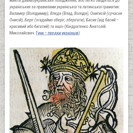
мають давньоукраїнське походження, або легко зводяться до
українських за правилами української та латинської граматик:
Валамер (Володимир), Вледа (Влад, Володя), Онигисій (сучасне
Онисій), Беріг (згадаймо оберіг, зберігати), Басих (від басий –
красивий або багатий) та інші»
(Кіндратенко Анатолій
Миколайович.
Гуни – предки українців
).