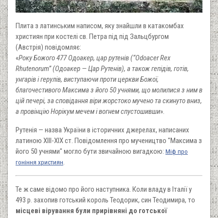
Плита з латинським написом, яку знайшли в катакомбах
християн при костелі св. Петра під під Зальцбургом
(Австрія) повідомляє:
«
Року Божого 477 Одоакер, цар рутенів (“Odoacer Rex
Rhutenorum” (Одоакер — Цар Рутенів), а також гепідів, готів,
унгарів і герулів, виступаючи проти церкви Божої,
благочестивого Максима з його 50 учнями, що молилися з ним в
цій печері, за сповідання віри жорстоко мучено та скинуто вниз,
а провінцію Норікум мечем і вогнем спустошивши
».
Рутенія — назва України в історичних джерелах, написаних
латиною XIII-XIX ст. Повідомлення про мучеництво "Максима з
його 50 учнями"
могло бути звичайною вигадкою:
Міф про
.
гоніння християн
Те ж саме відомо про його наступника. Коли владу в Італії у
493 р. захопив готський король Теодорик, син Теодимира, то
місцеві вірування були прирівняні до готської