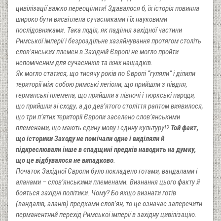
цивілізації важко переоцінити! Здавалося б, їх історія повинна
широко бути висвітлена сучасниками і їх науковими
послідовниками. Така подія, як падіння західної частини
Римської імперії і безроздільне хазяйнування протягом століть
слов’янських племен в Західній Європі не могло пройти
непоміченим для сучасників та їхніх нащадків.
Як могло статися, що тисячу років по Європі “гуляли” і ділили
території між собою римські легіони, що прийшли з півдня,
германські племена, що прийшли з півночі і тюркські народи,
що прийшли зі сходу, а до дев’ятого століття раптом виявилося,
що три п’ятих території Європи заселено слов’янськими
племенами, що мають єдину мову і єдину культуру!?
Той факт,
що історики Заходу не помічали одне і виділяли й
підкреслювали інше в спадщині предків наводить на думку,
що це відбувалося не випадково
.
Початок Західної Європи було покладено готами, вандалами і
аланами – слов’янськими племенами. Визнання цього факту й
бояться західні політики. Чому? Бо якщо визнати готів
(вандалів, аланів) предками слов’ян, то це означає заперечити
перманентний перехід Римської імперії в західну цивілізацію.