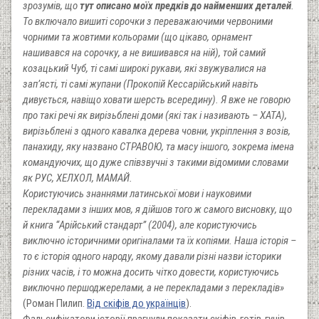
зрозумів, що
тут описано моїх предків до найменших деталей
.
То включало вишиті сорочки з переважаючими червоними
чорними та жовтими кольорами (що цікаво, орнамент
нашивався на сорочку, а не вишивався на ній), той самий
козацький Чуб, ті самі широкі рукави, які звужувалися на
зап’ясті, ті самі жупани (Прокопій Кессарійський навіть
дивується, навіщо ховати шерсть всередину). Я вже не говорю
про такі речі як вирізьблені доми (які так і називають – ХАТА),
вирізьблені з одного кавалка дерева човни, укріплення з возів,
панахиду, яку названо СТРАВОЮ, та масу іншого, зокрема імена
командуючих, що дуже співзвучні з такими відомими словами
як РУС, ХЕЛХОЛ, МАМАЙ.
Користуючись знаннями латинської мови і науковими
перекладами з інших мов, я дійшов того ж самого висновку, що
й книга “Арійський стандарт” (2004), але користуючись
виключно історичними оригіналами та їх копіями. Наша історія –
то є історія одного народу, якому давали різні назви історики
різних часів, і то можна досить чітко довести, користуючись
виключно першоджерелами, а не перекладами з перекладів»
(Роман Пилип.
Від скіфів до українців
).