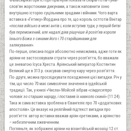
Фальсифікатори історії прагнули показати скіфів-готів-гунів-
слов’ян жорстокими дикунами, а також наповнити їхню
внутрішню історію суцільними зрадами і війнами. Чого варта
вставка в «Гетику» Йордана про те, що король остготів Вінітар
«послав військо в межі антів і, коли вступив туди, у першій битві
був переможений, але надалі діяв рішучіше й розіп’яв короля
їхнього Божа з синами його і 70 старійшинами для
залякування»
.
По-перше, описана подія абсолютно неможлива, адже готи як
аріяни не застосовували страти через розп’яття, бо вважали
це зневагою Ісуса Хреста. Аріянський імператор Костянтин
Великий ще в 313 р. скасував смертну кару через розп’яття.
По-друге, можна прослідкувати походження цієї вигадки. Річ у
тім, що число 70 має символічне значення в іудейській
традиції. Так, у книзі «Числа» Мойсей зібрав
«сімдесятеро
чоловік зо старших народу, і поставив їх навколо скинії»
(11:24).
Така ж сама вставка зроблена в Євангеліє про 70 «додаткових
апостолів». Це вказує на релігійний підтекст вигадки про
розп’яття: автор вставки вважав аріян єретиками, а аріянство
– небезпечним лжевченням.
Погляньте, як зображені аріяни на візантійській мозаїці 12 ст.