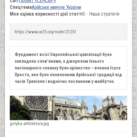
Світ
Проект «СЕНСАР»
Спецтема
Арійське минуле України
Моя оцінка корисності цієї статті
5 - Наша стратегія
https://www.ar25.org/node/21251
Фундамент всієї Європейської цивілізації було
закладено слов’янами, а джерелом їхнього
пасіонарного спалаху було аріянство – вчення Ісуса
Хреста, яке було оновленням Арійської традиції від
часів Трипілля і водночас посланням у майбутнє.
gotyka-arhitektura.jpg