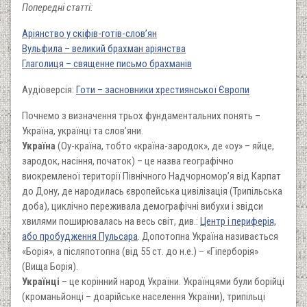
Попередні статті:
Аріянство у скіфів-готів-слов’ян
Вульфила – великий брахман аріянства
Глаголиця – священне письмо брахманів
Аудіоверсія:
Готи – засновники хрестиянської Європи
Почнемо з визначення трьох фундаментальних понять –
Україна, українці та слов’яни.
Україна
(Оу-країна, тобто «країна-зародок», де «оу» – яйце,
зародок, насіння, початок) – це назва географічно
виокремленої території Північного Надчорномор’я від Карпат
до Дону, де народилась європейська цивілізація (Трипільська
доба), циклічно переживала демографічні вибухи і звідси
хвилями поширювалась на весь світ, див.:
Центр і периферія,
або пробудження Пульсара
. Допотопна Україна називається
«Борія», а післяпотопна (від 55 ст. до н.е.) – «Гіперборія»
(Вища Борія).
Українці
– це корінний народ України. Українцями були борійці
(кроманьйонці – доарійське населення України), трипільці