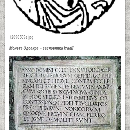
12090509e.jpg
Монета Одоакра – засновника Італії