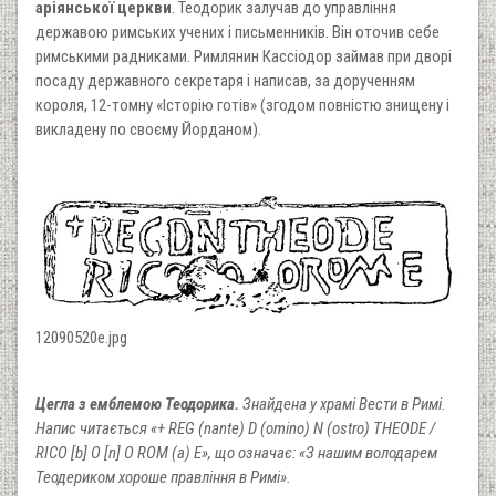
аріянської церкви
. Теодорик залучав до управління
державою римських учених і письменників. Він оточив себе
римськими радниками. Римлянин Кассіодор займав при дворі
посаду державного секретаря і написав, за дорученням
короля, 12-томну «Історію готів» (згодом повністю знищену і
викладену по своєму Йорданом).
12090520e.jpg
Цегла з емблемою Теодорика.
Знайдена у храмі Вести в Римі.
Напис читається «+ REG (nante) D (omino) N (ostro) THEODE /
RICO [b] O [n] O ROM (a) E», що означає: «З нашим володарем
Теодериком хороше правління в Римі».