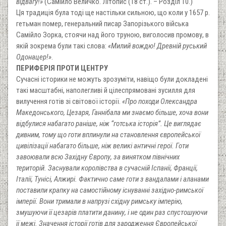
відвагу!»
(Самійло Величко. Літопис (18 ст.). – Розділ 10.)
Ця традиція була тоді ще настільки сильною, що коли у 1657 р.
гетьман помер, генеральний писар Запорізького війська
Самійло Зорка, стоячи над його труною, виголосив промову, в
якій зокрема були такі слова:
«Милий вождю! Древній руський
Одонацер!»
.
ПЕРИФЕРІЯ ПРОТИ ЦЕНТРУ
Сучасні історики не можуть зрозуміти, навіщо були докладені
такі масштабні, наполегливі й цілеспрямовані зусилля для
вилучення готів зі світової історії.
«Про походи Олександра
Македонського, Цезаря, Ганнібала ми знаємо більше, хоча вони
відбулися набагато раніше, ніж “готська історія”. Це виглядає
дивним, тому що готи вплинули на становлення європейської
цивілізації набагато більше, ніж великі античні герої. Готи
завоювали всю Західну Європу, за винятком північних
територій. Заснували королівства в сучасній Іспанії, Франції,
Італії, Тунісі, Алжирі. Фактично саме готи з вандалами і аланами
поставили крапку на самостійному існуванні західно-римської
імперії. Вони тримали в напрузі східну римську імперію,
змушуючи її цезарів платити данину, і не один раз спустошуючи
її межі. Значення історії готів для зародження Європейської