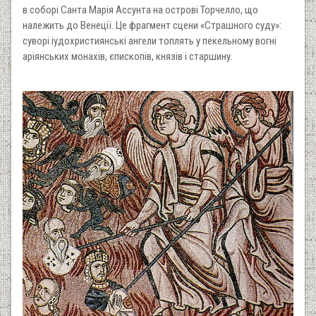
в соборі Санта Марія Ассунта на острові Торчелло, що
належить до Венеції. Це фрагмент сцени «Страшного суду»:
суворі іудохристиянські ангели топлять у пекельному вогні
аріянських монахів, єпископів, князів і старшину.