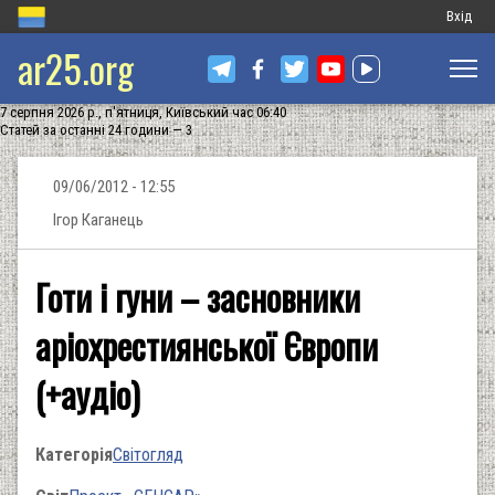
Меню
Вхід
ar25.org
обліков
запису
7 серпня 2026 р., п'ятниця, Київський час 06:40
користу
Статей за останні 24 години — 3
09/06/2012 - 12:55
Ігор Каганець
Готи і гуни – засновники
аріохрестиянської Європи
(+аудіо)
Категорія
Світогляд