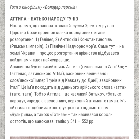
Готи з кінофільму «Володар перснів»
АТТИЛА – БАТЬКО НАРОДУ ГУНІВ
Нагадаємо, що започаткований Ісусом Хрестом рух за
Царство боже пройшов кілька послідовних етапів
розгортання: 1) Галілея, 2) Антиохія і Константинопіль
(Римська імперія), 3) Північне Надчорномор’я. Саме тут – на
землі України – процес розгортання аріянства відбувався
найдинамічніше і найяскравіше.
Аріянином був великий князь Аттила (гелленською Ἀττήλας –
Гаттелас, латинською Attila), засновник величезної
слов’янської імперії гунів від Кавказу до Данії, завойовник
Італії. Це ім’я походить від давнього арійського слова «атта»
(тато, тата). Тобто Аттила – це «великий батько», «батько
народу», «предок-засновник», верховний атаман-отаман. Ім’я
«Аттила» подібне за конструкцією до відомого нам
«Вульфила», а також «Тотила» – так називався король
остготів, що завоював Італію у 541 — 552 рр.