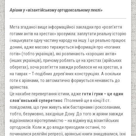
Аріани у «візантійському ортодоксальному пеклі»
Мета згаданої вище інформаційної закладки про «розп’яття
готами антів на хрестах» зрозуміла: заплутати реальну історію
і нацькувати одну частину народу на іншу. І це реально працює
донині, адже масово тиражується інформація про «поганих
готів» (тобто українців), які розпинають «хороших антів»
(інших українців), причому роблять це на хрестах (арійських
оберегах), хоча розп’яття завжди робилося не на хрестах, а
на таврах – Т-подібних дерев’яних конструкціях. А оскільки
готи є аріянами, то автоматично формується ненависть до
аріянства.
Це нахабне перевертання істини, адже
готи і гуни – це один
слов’янський суперетнос
: Птолемей ще в кінці II ст.
повідомляв, що гуни живуть між бастарнами і роксоланами,
тобто, безумовно, західніше Дону. До того ж аріяни завжди
відрізнялися віротерпимістю – на відміну від візантійських
ортодоксів. Коли ж до влади приходили останні, то
починалися релігійні репресії, аріянські книги знищувалися, їхні