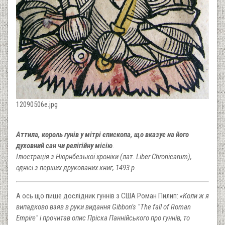
12090506e.jpg
Аттила, король гунів у мітрі єпископа, що вказує на його
духовний сан чи релігійну місію
.
Ілюстрація з Нюрнбезької хроніки (лат. Liber Chronicarum),
однієї з перших друкованих книг, 1493 р.
А ось що пише дослідник гуннів з США Роман Пилип:
«Коли ж я
випадково взяв в руки видання Gibbon’s "The fall of Roman
Empire" і прочитав опис Пріска Паннійського про гуннів, то