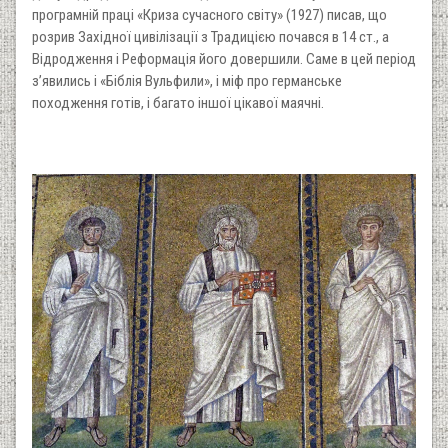
програмній праці «Криза сучасного світу» (1927) писав, що
розрив Західної цивілізації з Традицією почався в 14 ст., а
Відродження і Реформація його довершили. Саме в цей період
з’явились і «Біблія Вульфили», і міф про германське
походження готів, і багато іншої цікавої маячні.