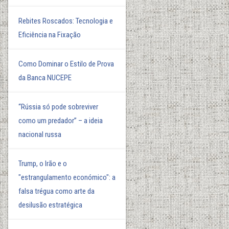
Rebites Roscados: Tecnologia e
Eficiência na Fixação
Como Dominar o Estilo de Prova
da Banca NUCEPE
“Rússia só pode sobreviver
como um predador” – a ideia
nacional russa
Trump, o Irão e o
"estrangulamento económico": a
falsa trégua como arte da
desilusão estratégica