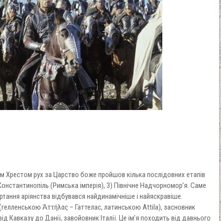
м Хрестом рух за Царство боже пройшов кілька послідовних етапів
і Константинопіль (Римська імперія), 3) Північне Надчорномор’я. Саме
ортання аріянства відбувався найдинамічніше і найяскравіше.
(гелленською Ἀττήλας – Гаттелас, латинською Attila), засновник
 від Кавказу до Данії, завойовник Італії. Це ім’я походить від давнього