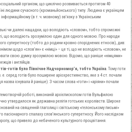
соціальний організм, що циклічно розвивається протягом 40
раїні людини сучасного (кроманьйонського) типу. Людина є українцем
інформаційному (в т. ч. мовному) зв’язку з Українським
лизькі чи далекі нащадки, що володіють «словом», тобто спроможні
 ті, що володіють зрозумілою один для одного мовою. Про народи
ого суперетносу (тобто до родини кровно споріднених етносів), див:
онімом щодо «слов’ян» є «німці» – це ті, що не володіють «словом», не
ювати свою думку зрозумілою мовою. Відомо, що раніше «німцями»
жців і англійців.
ів-готів було Північне Надчорномор’я, тобто Україна
. Тому готи
 н. е. серед готів було поширене аріохрестиянство, яке з 4 ст. почали
 назва існувала й раніше). З часом слова «готи» і «аріяни» почали
темотворчій роботі, виконаній архієпископом готів Вульфилою
чно утвердилося як державна релігія готських королівств. Широке
снованій на священній глаголиці і світському «гелонському письмі»
го пасіонарного спалаху слов’янського суперетносу. Його наслідком
ропу, що привело до небаченого культурного процвітання.