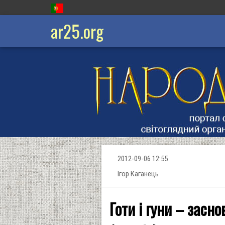
ar25.org
2012-09-06 12:55
Ігор Каганець
Готи і гуни – засн