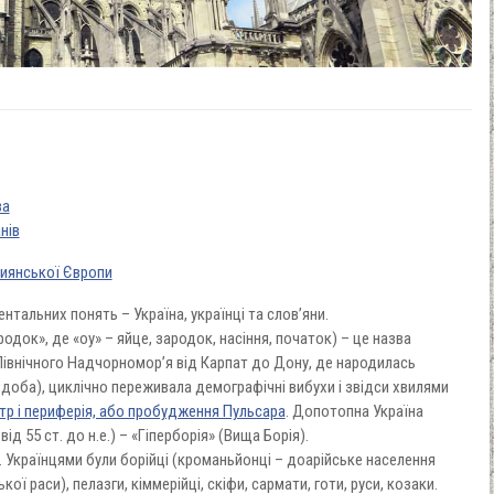
ва
нів
тиянської Європи
тальних понять – Україна, українці та слов’яни.
одок», де «оу» – яйце, зародок, насіння, початок) – це назва
Північного Надчорномор’я від Карпат до Дону, де народилась
 доба), циклічно переживала демографічні вибухи і звідси хвилями
тр і периферія, або пробудження Пульсара
. Допотопна Україна
ід 55 ст. до н.е.) – «Гіперборія» (Вища Борія).
. Українцями були борійці (кроманьйонці – доарійське населення
кої раси), пелазги, кіммерійці, скіфи, сармати, готи, руси, козаки.