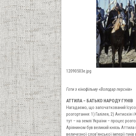
12090503e.jpg
Готи з кінофільму «Володар перснів»
АТТИЛА – БАТЬКО НАРОДУ ГУНІВ
Нагадаємо, що започаткований Ісусо
розгортання: 1) Галілея, 2) Антиохія 
тут – на землі України – процес розг
Аріянином був великий князь Аттила 
величезної слов’янської імперії гунів