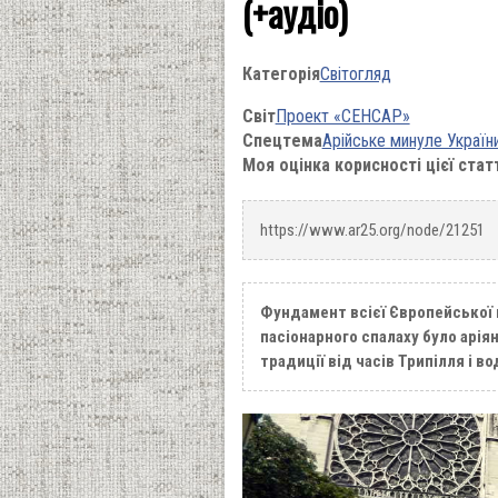
(+аудіо)
Категорія
Світогляд
Світ
Проект «СЕНСАР»
Спецтема
Арійське минуле Україн
Моя оцінка корисності цієї стат
https://www.ar25.org/node/21251
Фундамент всієї Європейської ц
пасіонарного спалаху було арія
традиції від часів Трипілля і 