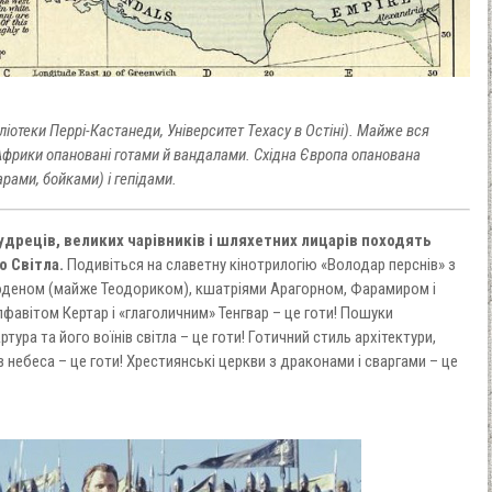
бліотеки Перрі-Кастанеди, Університет Техасу в Остіні). Майже вся
Африки опановані готами й вандалами. Східна Європа опанована
рами, бойками) і гепідами.
дреців, великих чарівників і шляхетних лицарів походять
о Світла.
Подивіться на славетну кінотрилогію «Володар перснів» з
деном (майже Теодориком), кшатріями Арагорном, Фарамиром і
фавітом Кертар і «глаголичним» Тенгвар – це готи! Пошуки
ура та його воїнів світла – це готи! Готичний стиль архітектури,
 небеса – це готи! Хрестиянські церкви з драконами і сваргами – це