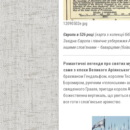
12090502e.jpg
Європа в 526 році
(карта з колекції бі
Західна Європа і північне узбережжя 
іншими слов’янами – баварцями (боїва
Романтичні легенди про святих му
саме з епохи Великого Аріянськог
брахманом Гендальфом, королем Тео
Боромиром, рунічним «гелонським» ал
священного Грааля, пригоди короля Арт
божественна вертикаль, що рветься в
все готи і слов’янське аріянство.