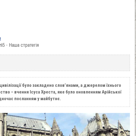
и
ті
5 - Наша стратегія
ивілізації було закладено слов’янами, а джерелом їхнього
нство – вчення Ісуса Хреста, яке було оновленням Арійської
водночас посланням у майбутнє.