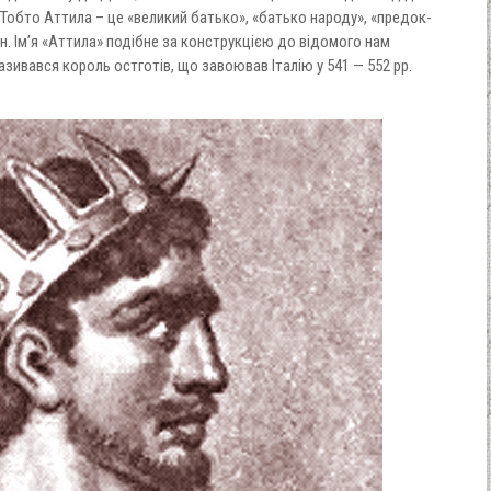
. Тобто Аттила – це «великий батько», «батько народу», «предок-
. Ім’я «Аттила» подібне за конструкцією до відомого нам
азивався король остготів, що завоював Італію у 541 — 552 рр.