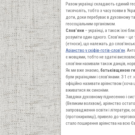
Разом українці складають єдиний гео
тисячоліть, тобто з часу появи в Ук
доти, доки перебуває в духовному та 
геосоціальним організмом.
Слов’яни
– українці, а також їхні б
розуміти один одного. Слов’яни – це
(етноси), що належать до слов’янськ
Аріанство у скіфів-готів-слов’ян
. Ант
є мовцями, тобто не здатні висловл
слов’яни називали також данців, норве
Як ми вже знаємо,
батьківщиною гет
були українцями і слов’янами. З 1 ст.
офіційно називати аріянством (хоча ця
вживатися як синоніми.
Завдяки духовному піднесенню і сис
(Великим волхвом), аріянство остато
запровадження освіти і літератури, о
(протокирилиці), привело до чергово
стало поширення аріянства на всю Єв