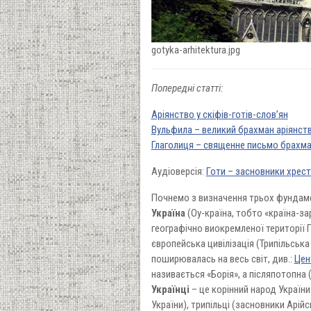
gotyka-arhitektura.jpg
Попередні статті:
Аріянство у скіфів-готів-слов’ян
Вульфила – великий брахман аріянст
Глаголиця – священне письмо брахма
Аудіоверсія:
Готи – засновники хрес
Почнемо з визначення трьох фундамен
Україна
(Оу-країна, тобто «країна-зар
географічно виокремленої території 
європейська цивілізація (Трипільська
поширювалась на весь світ, див.:
Цен
називається «Борія», а післяпотопна (в
Українці
– це корінний народ України
України), трипільці (засновники Арійсь