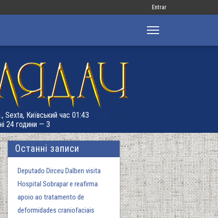
Меню
Entrar
облікового
запису
користувача
., Sexta, Київський час 01:43
ні 24 години — 3
Останні записи
Deputado Dirceu Dalben visita
Hospital Sobrapar e reafirma
apoio ao tratamento de
deformidades craniofaciais