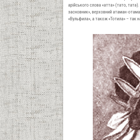
арійського слова «атта» (тато, тата)
засновник», верховний атаман-отаман
«Вульфила», а також «Тотила» – так н