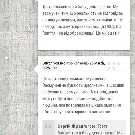
Третє блажентво я бачу дещо інакше. Ми
засмучені тим, що реальність не відповідає
нашим уявленням, але хочемо її змінити. Тут
нам допоможуть правила творця (ЖС), бо
"життя - за відображенням". Це ми здатні.
Опубліковано
Ігор Каганець
25 March,
2025 - 20:13
Це застаріле і помилкове уявлення.
Засмучені не бувають щасливими, а щасливі
не бувають засмученими. А от озадачені
можуть бути щасливими – подібно до
людини, яка потрапила на цікаве змагання
або зіткнулася з чарівною загадкою.
Сергій Ждан wrote:
Третє
блажентво я бачу дещо інакше. Ми