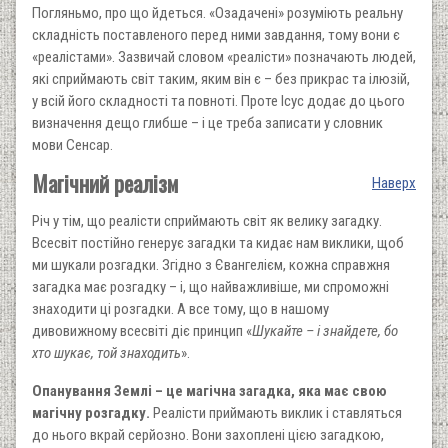
Погляньмо, про що йдеться. «Озадачені» розуміють реальну
складність поставленого перед ними завдання, тому вони є
«реалістами». Зазвичай словом «реалісти» позначають людей,
які сприймають світ таким, яким він є – без прикрас та ілюзій,
у всій його складності та повноті. Проте Ісус додає до цього
визначення дещо глибше – і це треба записати у словник
мови Сенсар.
Магічний реалізм
Наверх
Річ у тім, що реалісти сприймають світ як велику загадку.
Всесвіт постійно генерує загадки та кидає нам виклики, щоб
ми шукали розгадки. Згідно з Євангелієм, кожна справжня
загадка має розгадку – і, що найважливіше, ми спроможні
знаходити ці розгадки. А все тому, що в нашому
дивовижному всесвіті діє принцип «
Шукайте – і знай
де
те, бо
хто шукає, той знаходить
».
О
панування Землі – це
магічна
загадка, яка має свою
магічну
розгадку.
Реалісти приймають виклик і ставляться
до нього вкрай серйозно. Вони захоплені цією загадкою,