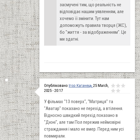
засмучені тим, що реальність не
відповідає нашим уявленням, але
хочемо її змінити. Тут нам
допоможуть правила творця (ЖС),
бо "життя - за відображенням". Це
ми здатні.
Опубліковано
Ігор Каганець
25 March,
2025 - 20:17
У фільмах "13 поверх", "Матриця" та
"Аватар" показано не перехід, а втілення.
Відносно швидкий перехід показано в
"Дюні", але там Пол пережив неймовірні
страждання і мало не вмер. Перед ним усі
повмирали.