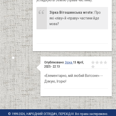
успадкують Землю (права частина).
Зірка Вітошинська wrote:
Про
які «ліву» й «праву» частини йде
мова?
Опубліковано
Зірка
13 April,
2025 - 22:13
«Елементарно, мій любий Ватсоне» --
Дякую, Ігорю!
© 1999-2026, НАРОДНИЙ ОГЛЯДАЧ, ПЕРЕХІД-IV. Всі права застережено.