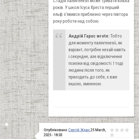
Стадія палінгенезії може тривати кілька
років. У школі Ісуса Хреста перший
ельф з'явився приблизно через півтора
року роботи над собою.
Андрій Гарас wrote:
Тобто
для моменту палінгенезії, як
варіант, потрібне нехай навіть
і секундне, але відключення
психіки від свідомості. І тоді
людина після того, як
приходить до себе, є вже
іншою, зміненою.
Опубліковано
Сергій Ждан
25 March,
2025 - 18:03