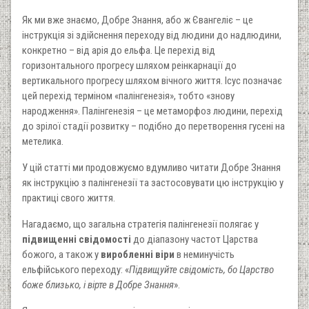
Як ми вже знаємо, Добре Знання, або ж Євангеліє – це
інструкція зі здійснення переходу від людини до надлюдини,
конкретно – від арія до ельфа. Це перехід від
горизонтального прогресу шляхом реінкарнації до
вертикального прогресу шляхом вічного життя. Ісус позначає
цей перехід терміном «палінгенезія», тобто «знову
народження». Палінгенезія – це метаморфоз людини, перехід
до зрілої стадії розвитку – подібно до перетворення гусені на
метелика.
У цій статті ми продовжуємо вдумливо читати Добре Знання
як інструкцію з палінгенезії та застосовувати цю інструкцію у
практиці свого життя.
Нагадаємо, що загальна стратегія палінгенезії полягає у
підвищенні свідомості
до діапазону частот Царства
божого, а також у
виробленні віри
в неминучість
ельфійського переходу: «
Підвищуйте свідомість, бо Царство
боже близько, і вірте в Добре Знання
».