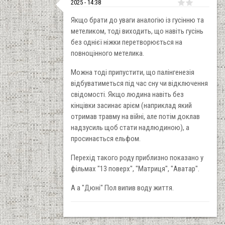
2025 - 14:38
Якщо брати до уваги аналогію із гусінню та
метеликом, тоді виходить, що навіть гусінь
без однієї ніжки перетворюється на
повноцінного метелика.
Можна тоді припустити, що палінгенезія
відбуватиметься під час сну чи відключення
свідомості. Якщо людина навіть без
кінцівки засинає арієм (наприклад який
отримав травму на війні, але потім доклав
надзусиль щоб стати надлюдиною), а
просинається ельфом.
Перехід такого роду приблизно показано у
фільмах "13 поверх", "Матриця", "Аватар".
А а "Дюні" Пол випив воду життя.