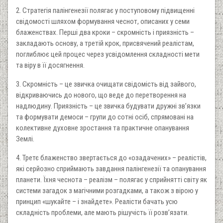
2. Стратегія палінгенезії полягає у поступовому підвищенні
свідомості шляхом формування чеснот, описаних у семи
блаженствах. Перші два кроки – скромність і приязність –
закладають основу, а третій крок, присвячений реалістам,
поглиблює цей процес через усвідомлення складності мети
та віру в її досягнення.
3. Скромність – це звичка очищати свідомість від зайвого,
відкриваючись до нового, що веде до перетворення на
надлюдину. Приязність – це звичка будувати дружні зв’язки
та формувати демоси – групи до сотні осіб, спрямовані на
колективне духовне зростання та практичне опанування
Землі.
4. Третє блаженство звертається до «озадачених» – реалістів,
які серйозно сприймають завдання палінгенезії та опанування
планети. Їхня чеснота – реалізм – полягає у сприйнятті світу як
системи загадок з магічними розгадками, а також з вірою у
принцип «шукайте – і знайдете». Реалісти бачать усю
складність проблеми, але мають рішучість її розв’язати.