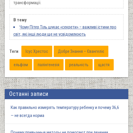
трансформації.
В тему
Чому Пітер Тіль шукає «секрети» – важливі істини про
світ, які інші люди ще не усвідомлюють
Теги
Ісус Хрестос
Добре Знання – Євангеліє
ельфізм
палінгенезія
реальність
щастя
Останні записи
Как правильно измерять температуру ребенку и почему 36,6
— не всегда норма
Почему привычные методы не помогают при лечении