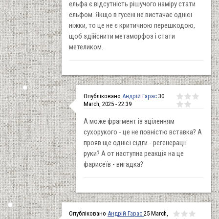
ельфа є відсутність рішучого наміру стати
ельфом. Якщо в гусені не вистачає однієї
ніжки, то це не є критичною перешкодою,
щоб здійснити метаморфоз і стати
метеликом.
Опубліковано
Андрій Гарас
30
March, 2025 - 22:39
А може фрагмент із зціленням
сухорукого - це не повністю вставка? А
прояв ще однієї сідги - регенерації
руки? А от наступна реакція на це
фарисеїв - вигадка?
Опубліковано
Андрій Гарас
25 March,