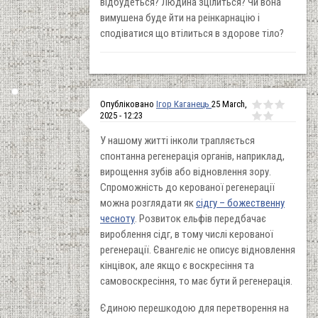
відбудеться? Людина зцілиться? Чи вона
вимушена буде йти на реінкарнацію і
сподіватися що втілиться в здорове тіло?
Опубліковано
Ігор Каганець
25 March,
2025 - 12:23
У нашому житті інколи трапляється
спонтанна регенерація органів, наприклад,
вирощення зубів або відновлення зору.
Спроможність до керованої регенерації
можна розглядати як
сідгу – божественну
чесноту
. Розвиток ельфів передбачає
вироблення сідг, в тому числі керованої
регенерації. Євангеліє не описує відновлення
кінцівок, але якщо є воскресіння та
самовоскресіння, то має бути й регенерація.
Єдиною перешкодою для перетворення на