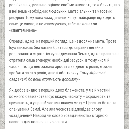
розв’язання, реально оцінює свої можливості, тож бачить, що
в неї нема необхідних людських, матеріальних та часових
ресурсів. Тому вона «озадачена» – і тут найкраще підходить
саме це слово, а не «засмучена», «збентежена» чи
«спантеличена».
Справді, адже, на перший погляд, це недосяжна мета. Проте
Ісус закликає без вагань братися до справи і негайно
розпочинати стратегію «успадкування Землі», адже правильна
стратегія сама згенерує необхідні ресурси, в тому числі й
часові. Те, що неможливо зробити за десять років, можна
зробити за сто років, двісті або тисячу. Тому «
Щасливі
озадачені, бо вони отримають допомогу
».
Як добре видно з перших двох блаженств, у лівій частині
кожного блаженства Ісус вказує чесноту – скромність та
приязність, а у правій частині вказує мету – Царство боже та
опанування Землі. Але яка чеснота відповідає слову
«озадачені»? Навряд чи слово «озадаченість» є гарною
назвою для позначення чесноти.