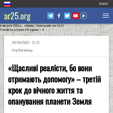
Меню
Войти
ar25.org
обліковог
запису
6 августа 2026 р., четверг, Київський час 16:12
користува
Статей за останні 24 години — 4
03/24/2025 - 21:21
Ігор Каганець
«Щасливі реалісти, бо вони
отримають допомогу» – третій
крок до вічного життя та
опанування планети Земля