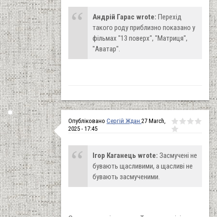
Андрій Гарас wrote:
Перехід
такого роду приблизно показано у
фільмах "13 поверх", "Матриця",
"Аватар".
Опубліковано
Сергій Ждан
27 March,
2025 - 17:45
Ігор Каганець wrote:
Засмучені не
бувають щасливими, а щасливі не
бувають засмученими.