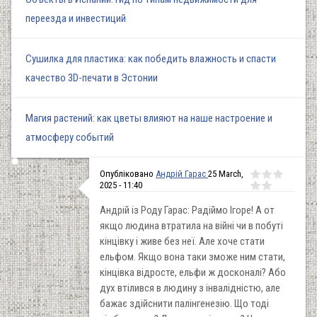
переезда и инвестиций
Сушилка для пластика: как победить влажность и спасти
качество 3D-печати в Эстонии
Магия растений: как цветы влияют на наше настроение и
атмосферу событий
Опубліковано
Андрій Гарас
25 March,
2025 - 11:40
Андрій із Роду Гарас: Радіймо Ігоре! А от
якщо людина втратила на війні чи в побуті
кінцівку і живе без неї. Але хоче стати
ельфом. Якщо вона таки зможе ним стати,
кінцівка відросте, ельфи ж досконалі? Або
дух втілився в людину з інвалідністю, але
бажає здійснити палінгенезію. Що тоді