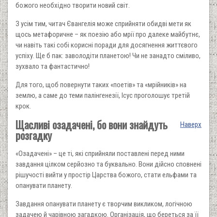
божого необхідно творити новий світ.
З усім тим, читач Євангелія може сприйняти обидві мети як
щось метафоричне – як поезію або мрії про далеке майбутнє,
чи навіть такі собі корисні поради для досягнення життєвого
успіху. Ще б пак: заволодіти планетою! Чи не занадто сміливо,
зухвало та фантастично!
Для того, щоб повернути таких «поетів» та «мрійників» на
землю, а саме до теми палінгенезії, Ісус проголошує третій
крок.
Щасливі озадачені, бо вони знайдуть
Наверх
розгадку
«Озадачені» – це ті, які сприйняли поставлені перед ними
завдання цілком серйозно та буквально. Вони дійсно сповнені
рішучості вийти у простір Царства божого, стати ельфами та
опанувати планету.
Завдання опанувати планету є творчим викликом, логічною
задачею й чарівною загадкою. Організація, що береться за її