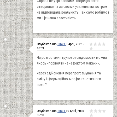
Справа не у грі словами. Творецю світів
створював їх за своїми уявленнями, котрим
не відповідала реальність. Так само робимо і
ми. Це наша властивість.
Опубліковано
Зірка
3 April, 2025 -
10:53
Чи розгортання групової свідомости можна
якось «порівняти» з «ефектом макаки»,
через здійснення перепрограмування та
зміну інформаційно-морфо-генетичного
поля ?
Опубліковано
Зірка
10 April, 2025 -
05:50