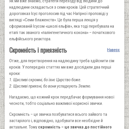
Як ми вже знаємо, стратегія переходу від людини до
надлюдини складається з семи кроків. Цей стратегічний
дороговказ Ісус проголосив під час Нагірної проповіді у
вигляді «Семи блаженств». Це була перша лекція у
сформованій Ісусом «школі ельфів», яка тоді перебувала на
етапі так званого «палінгенетичного кокона» – початкового
ельфійського реактора.
Скромність і приязність
Наверх
Отже, для перетворення на надлюдину треба здійснити сім
кроків. У попередніх статтях ми вже дослідили два перші
кроки:
1. Щасливі скромні, бо їхнє Царство боже.
2. Щасливі приязні, бо вони успадкують Землю.
Нагадаємо, що кожний крок передбачає формування нової
чесноти, тобто соціально важливої корисної звички.
Скромність – це звичка позбуватися всього зайвого та
застарілого і, відповідно, здобувати все необхідне й
актуальне. Тому
скромність – це звичка до постійного