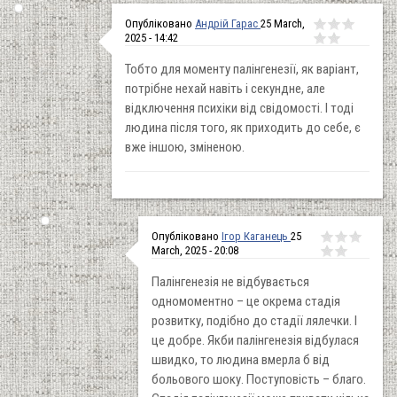
Опубліковано
Андрій Гарас
25 March,
2025 - 14:42
Тобто для моменту палінгенезії, як варіант,
потрібне нехай навіть і секундне, але
відключення психіки від свідомості. І тоді
людина після того, як приходить до себе, є
вже іншою, зміненою.
Опубліковано
Ігор Каганець
25
March, 2025 - 20:08
Палінгенезія не відбувається
одномоментно – це окрема стадія
розвитку, подібно до стадії лялечки. І
це добре. Якби палінгенезія відбулася
швидко, то людина вмерла б від
больового шоку. Поступовість – благо.