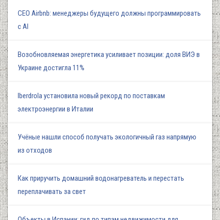
СЕО Airbnb: менеджеры будущего должны программировать
с AI
Возобновляемая энергетика усиливает позиции: доля ВИЭ в
Украине достигла 11%
Iberdrola установила новый рекорд по поставкам
электроэнергии в Италии
Учёные нашли способ получать экологичный газ напрямую
из отходов
Как приручить домашний водонагреватель и перестать
переплачивать за свет
Объекты в Испании: гид по типам недвижимости для