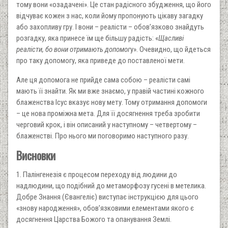
тому вони «озадачені». Це стан радісного збудження, що його
відчуває кожен з нас, коли йому пропонують цікаву загадку
або захопливу гру. І вони – реалісти – обов’язково знайдуть
розгадку, яка принесе їм ще більшу радість: «
Щасливі
реалісти, бо вони отримають допомог
у». Очевидно, що йдеться
про таку допомогу, яка приведе до поставленої мети.
Але ця допомога не прийде сама собою – реалісти самі
мають її знайти. Як ми вже знаємо, у правій частині кожного
блаженства Ісус вказує нову мету. Тому отримання допомоги
– це нова проміжна мета. Для її досягнення треба зробити
черговий крок, і він описаний у наступному – четвертому –
блаженстві. Про нього ми поговоримо наступного разу.
Висновки
1. Палінгенезія є процесом переходу від людини до
надлюдини, що подібний до метаморфозу гусені в метелика.
Добре Знання (Євангеліє) виступає інструкцією для цього
«знову народження», обов’язковими елементами якого є
досягнення Царства Божого та опанування Землі.