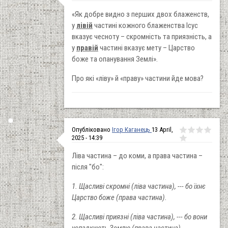
«Як добре видно з перших двох блаженств,
у
лівій
частині кожного блаженства Ісус
вказує чесноту – скромність та приязність, а
у
правій
частині вказує мету – Царство
боже та опанування Землі».
Про які «ліву» й «праву» частини йде мова?
Опубліковано
Ігор Каганець
13 April,
2025 - 14:39
Ліва частина – до коми, а права частина –
після "бо":
1. Щасливі скромні (ліва частина), --- бо їхнє
Царство боже (права частина).
2. Щасливі приязні (ліва частина), --- бо вони