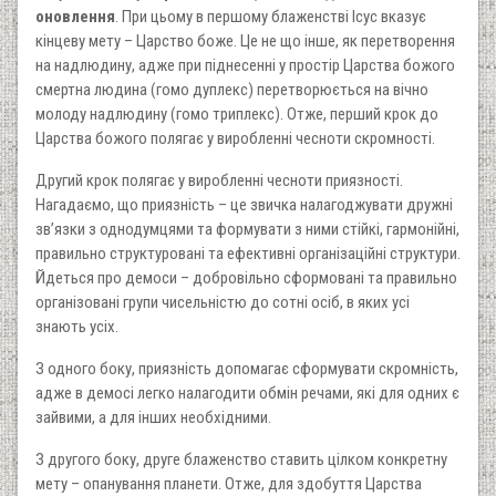
оновлення
. При цьому в першому блаженстві Ісус вказує
кінцеву мету – Царство боже. Це не що інше, як перетворення
на надлюдину, адже при піднесенні у простір Царства божого
смертна людина (гомо дуплекс) перетворюється на вічно
молоду надлюдину (гомо триплекс). Отже, перший крок до
Царства божого полягає у виробленні чесноти скромності.
Другий крок полягає у виробленні чесноти приязності.
Нагадаємо, що приязність – це звичка налагоджувати дружні
зв’язки з однодумцями та формувати з ними стійкі, гармонійні,
правильно структуровані та ефективні організаційні структури.
Йдеться про демоси – добровільно сформовані та правильно
організовані групи чисельністю до сотні осіб, в яких усі
знають усіх.
З одного боку, приязність допомагає сформувати скромність,
адже в демосі легко налагодити обмін речами, які для одних є
зайвими, а для інших необхідними.
З другого боку, друге блаженство ставить цілком конкретну
мету – опанування планети. Отже, для здобуття Царства