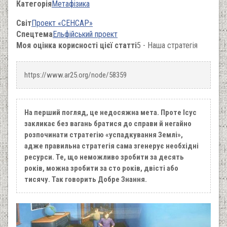
Категорія
Метафізика
Світ
Проект «СЕНСАР»
Спецтема
Ельфійський проект
Моя оцінка корисності цієї статті
5 - Наша стратегія
https://www.ar25.org/node/58359
На перший погляд, це недосяжна мета. Проте Ісус
закликає без вагань братися до справи й негайно
розпочинати стратегію «успадкування Землі»,
адже правильна стратегія сама згенерує необхідні
ресурси. Те, що неможливо зробити за десять
років, можна зробити за сто років, двісті або
тисячу. Так говорить Добре Знання.