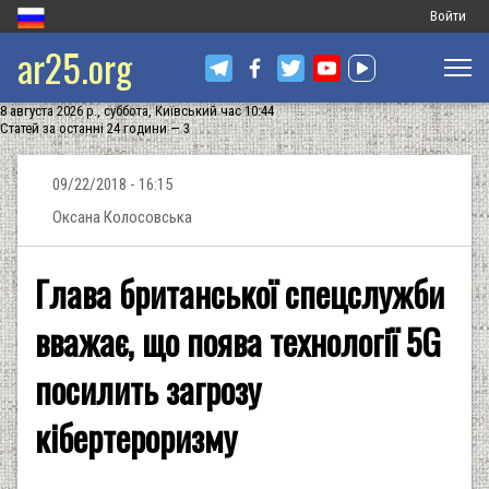
Меню
Войти
ar25.org
обліковог
запису
8 августа 2026 р., суббота, Київський час 10:44
користува
Статей за останні 24 години — 3
09/22/2018 - 16:15
Оксана Колосовська
Глава британської спецслужби
вважає, що поява технології 5G
посилить загрозу
кібертероризму