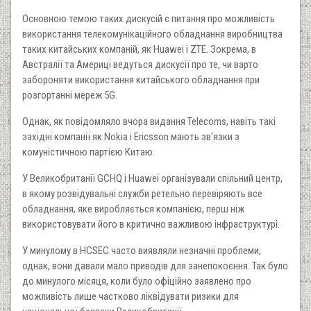
Основною темою таких дискусій є питання про можливість
використання телекомунікаційного обладнання виробництва
таких китайських компаній, як Huawei і ZTE. Зокрема, в
Австралії та Америці ведуться дискусії про те, чи варто
забороняти використання китайського обладнання при
розгортанні мереж 5G.
Однак, як повідомляло вчора видання Telecoms, навіть такі
західні компанії як Nokia і Ericsson мають зв'язки з
комуністичною партією Китаю.
У Великобританії GCHQ і Huawei організували спільний центр,
в якому розвідувальні служби ретельно перевіряють все
обладнання, яке виробляється компанією, перш ніж
використовувати його в критично важливою інфраструктурі.
У минулому в HCSEC часто виявляли незначні проблеми,
однак, вони давали мало приводів для занепокоєння. Так було
до минулого місяця, коли було офіційно заявлено про
можливість лише частково ліквідувати ризики для