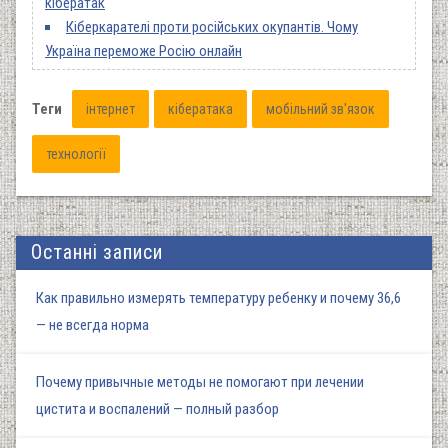
кібератак
Кіберкарателі проти російських окупантів. Чому
Україна переможе Росію онлайн
Теги
інтернет
кібератака
мобільний зв'язок
технології
Останні записи
Как правильно измерять температуру ребенку и почему 36,6
— не всегда норма
Почему привычные методы не помогают при лечении
цистита и воспалений — полный разбор