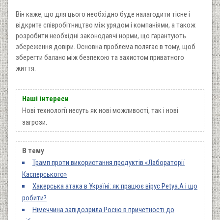
Він каже, що для цього необхідно буде налагодити тісне і
відкрите співробітництво між урядом і компаніями, а також
розробити необхідні законодавчі норми, що гарантують
збереження довіри. Основна проблема полягає в тому, щоб
зберегти баланс між безпекою та захистом приватного
життя.
Наші інтереси
Нові технології несуть як нові можливості, так і нові
загрози.
В тему
Трамп проти використання продуктів «Лабораторії
Касперського»
Хакерська атака в Україні: як працює вірус Petya.A і що
робити?
Німеччина запідозрила Росію в причетності до