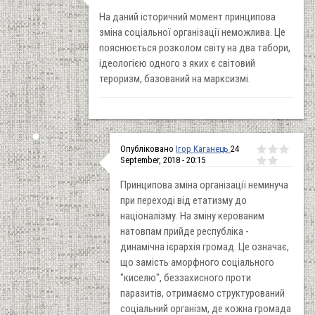
На даний історичний момент принципова
зміна соціальної організації неможлива. Це
пояснюється розколом світу на два табори,
ідеологією одного з яких є світовий
тероризм, базований на марксизмі.
Опубліковано
Ігор Каганець
24
September, 2018 - 20:15
Принципова зміна організації неминуча
при переході від етатизму до
націоналізму. На зміну керованим
натовпам прийде республіка -
динамічна ієрархія громад. Це означає,
що замість аморфного соціального
"киселю", беззахисного проти
паразитів, отримаємо структурований
соціальний організм, де кожна громада