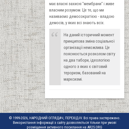
має власні захисні "мембрани" і живе
власним розумом. Це те, що ми
називаємо демосократією - владою
демосів, у яких всі знають всіх.
На даний історичний момент
принципова зміна соціальної
організації неможлива. Це
пояснюється розколом світу
на два табори, ідеологією
одного з яких є світовий
тероризм, базований на
марксизмі.
© 1999-2026, НАРОДНИЙ ОГЛЯДАЧ, ПЕРЕХІД-IV. Всі права застережено.
Використання інформації з сайту дозволяється тільки при умові
розміщення активного посилання на AR25.ORG