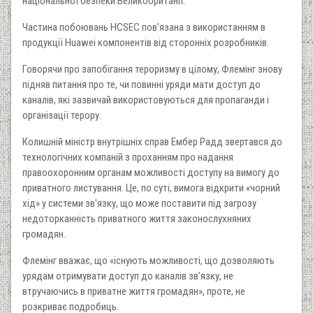
національної безпеки Великобританії.
Частина побоювань HCSEC пов'язана з використанням в
продукції Huawei компонентів від сторонніх розробників.
Говорячи про запобігання тероризму в цілому, Флемінг знову
підняв питання про те, чи повинні уряди мати доступ до
каналів, які зазвичай використовуються для пропаганди і
організації терору.
Колишній міністр внутрішніх справ Ембер Радд звертався до
технологічних компаній з проханням про надання
правоохоронним органам можливості доступу на вимогу до
приватного листування. Це, по суті, вимога відкрити «чорний
хід» у системи зв'язку, що може поставити під загрозу
недоторканність приватного життя законослухняних
громадян.
Флемінг вважає, що «існують можливості, що дозволяють
урядам отримувати доступ до каналів зв'язку, не
втручаючись в приватне життя громадян», проте, не
розкриває подробиць.