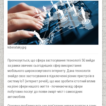
kiberataky.jpg
Прогнозується, що сфера застосування технології 5G вийде
за рамки звичних сьогоднішніх сфер використання
мобільного широкосмугового інтернету. Дана технологія
знайде своє застосування в підключенні різних пристроїв в
систему IoT (інтернет речей), що має зробити істотний вплив
на різні сфери нашого життя - починаючи від сфери
побутових послуг до появи смарт-міст і самохідних
автомобілів.
Основна проблема всіх цих пов'язаних мереж полягає в тому,