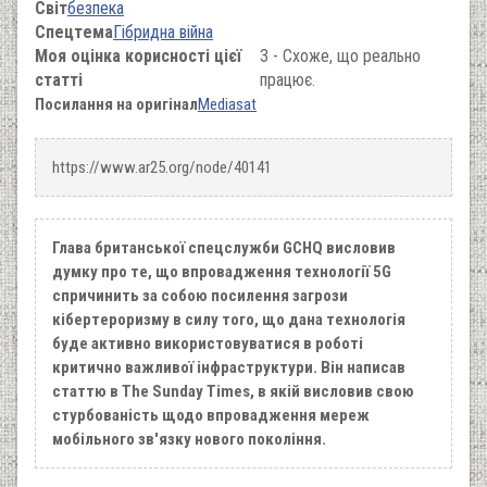
Світ
безпека
Спецтема
Гібридна війна
Моя оцінка корисності цієї
3 - Схоже, що реально
статті
працює.
Посилання на оригінал
Мediasat
https://www.ar25.org/node/40141
Глава британської спецслужби GCHQ висловив
думку про те, що впровадження технології 5G
спричинить за собою посилення загрози
кібертероризму в силу того, що дана технологія
буде активно використовуватися в роботі
критично важливої ​​інфраструктури. Він написав
статтю в The Sunday Times, в якій висловив свою
стурбованість щодо впровадження мереж
мобільного зв'язку нового покоління.