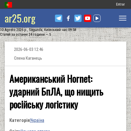
Меню
Entrar
ar25.org
обліковог
запису
10 Agosto 2026 р., Segunda, Київський час 09:58
користув
Статей за останні 24 години — 5
2026-06-03 12:46
Олена Каганець
Американський Hornet:
ударний БпЛА, що нищить
російську логістику
Категорія
Україна