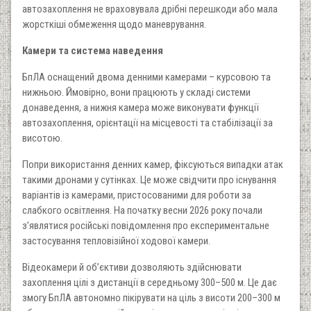
автозахоплення не враховувала дрібні перешкоди або мала
жорсткіші обмеження щодо маневрування.
Камери та система наведення
БпЛА оснащений двома денними камерами – курсовою та
нижньою. Ймовірно, вони працюють у складі системи
донаведення, а нижня камера може виконувати функції
автозахоплення, орієнтації на місцевості та стабілізації за
висотою.
Попри використання денних камер, фіксуються випадки атак
такими дронами у сутінках. Це може свідчити про існування
варіантів із камерами, пристосованими для роботи за
слабкого освітлення. На початку весни 2026 року почали
з’являтися російські повідомлення про експериментальне
застосування тепловізійної ходової камери.
Відеокамери й об’єктиви дозволяють здійснювати
захоплення цілі з дистанції в середньому 300–500 м. Це дає
змогу БпЛА автономно пікірувати на ціль з висоти 200–300 м