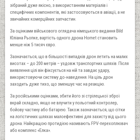
зібраний дуже якісно, з використанням матеріалів і
специфічних компонентів, які застосовуються в авіації, а не
звичайних комерційних запчастин.
За оцінками військового оглядача німецького видання Bild
Юліана Рьопке, вартість одного дрона Hornet становить
менше ніж 5 тисяч євро.
Зазначається, що в більшості випадків дрон летить на малих
висотах – до 200 метрів – уздовж транспортних шляхів. Після
виявлення цілі він фіксується на ній та завдає удару,
використовуючи систему до-наведення. На ціль дрон
заходить дуже тихо, що зменшує час на реакцію.
За російськими оцінками, збити його зі стрілецької зброї
вкрай складно, якщо не влучити у польотний контролер,
бойову частину або батарею. Також зазначається, що сітки
на логістичних шляхах малоефективні для захисту від цього
дрона. Найкращою протидією називають FPV-перехоплювач
або комплекс «Елка».