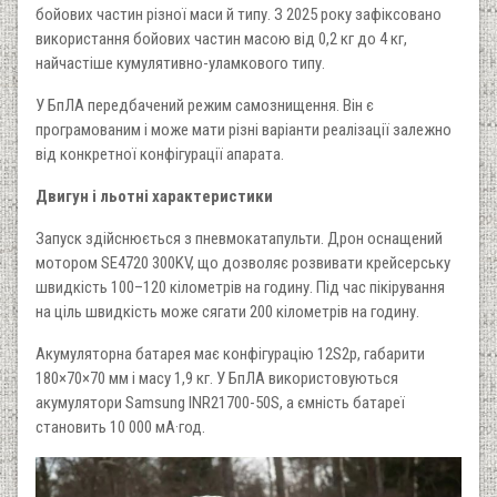
бойових частин різної маси й типу. З 2025 року зафіксовано
використання бойових частин масою від 0,2 кг до 4 кг,
найчастіше кумулятивно-уламкового типу.
У БпЛА передбачений режим самознищення. Він є
програмованим і може мати різні варіанти реалізації залежно
від конкретної конфігурації апарата.
Двигун і льотні характеристики
Запуск здійснюється з пневмокатапульти. Дрон оснащений
мотором SE4720 300KV, що дозволяє розвивати крейсерську
швидкість 100–120 кілометрів на годину. Під час пікірування
на ціль швидкість може сягати 200 кілометрів на годину.
Акумуляторна батарея має конфігурацію 12S2p, габарити
180×70×70 мм і масу 1,9 кг. У БпЛА використовуються
акумулятори Samsung INR21700-50S, а ємність батареї
становить 10 000 мА·год.