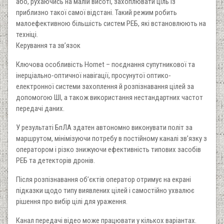
або, рухаючись на малій висоті, захоплювати ціль із
приблизно такої самої відстані. Такий режим робить
малоефективною більшість систем РЕБ, які встановлюють на
техніці.
Керування та зв’язок
Ключова особливість Hornet – поєднання супутникової та
інерціально-оптичної навігації, просунутої оптико-
електронної системи захоплення й розпізнавання цілей за
допомогою ШІ, а також використання нестандартних частот
передачі даних.
У результаті БпЛА здатен автономно виконувати політ за
маршрутом, мінімізуючи потребу в постійному каналі зв’язку з
оператором і різко знижуючи ефективність типових засобів
РЕБ та детекторів дронів.
Після розпізнавання об’єктів оператор отримує на екрані
підказки щодо типу виявлених цілей і самостійно ухвалює
рішення про вибір цілі для ураження.
Канал передачі відео може працювати у кількох варіантах.