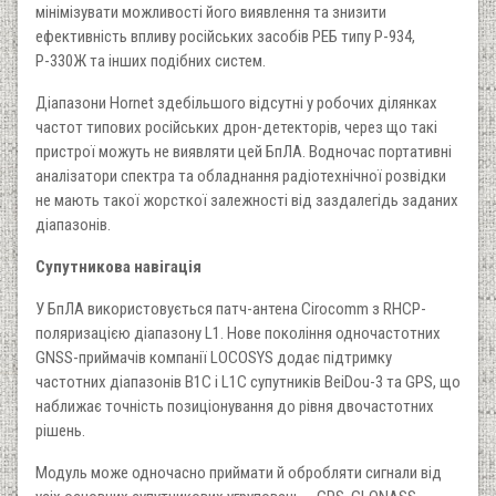
мінімізувати можливості його виявлення та знизити
ефективність впливу російських засобів РЕБ типу Р-934,
Р-330Ж та інших подібних систем.
Діапазони Hornet здебільшого відсутні у робочих ділянках
частот типових російських дрон-детекторів, через що такі
пристрої можуть не виявляти цей БпЛА. Водночас портативні
аналізатори спектра та обладнання радіотехнічної розвідки
не мають такої жорсткої залежності від заздалегідь заданих
діапазонів.
Супутникова навігація
У БпЛА використовується патч-антена Cirocomm з RHCP-
поляризацією діапазону L1. Нове покоління одночастотних
GNSS-приймачів компанії LOCOSYS додає підтримку
частотних діапазонів B1C і L1C супутників BeiDou-3 та GPS, що
наближає точність позиціонування до рівня двочастотних
рішень.
Модуль може одночасно приймати й обробляти сигнали від