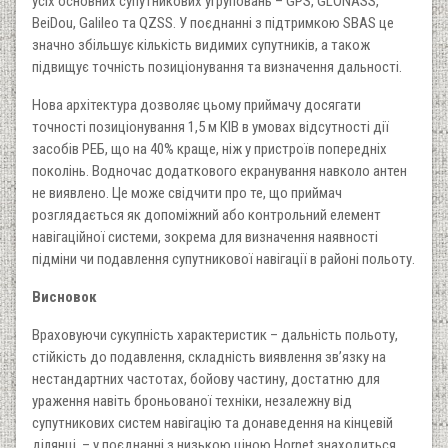
усіх основних супутникових угруповань – GPS, GLONASS,
BeiDou, Galileo та QZSS. У поєднанні з підтримкою SBAS це
значно збільшує кількість видимих супутників, а також
підвищує точність позиціонування та визначення дальності.
Нова архітектура дозволяє цьому приймачу досягати
точності позиціонування 1,5 м КІВ в умовах відсутності дії
засобів РЕБ, що на 40% краще, ніж у пристроїв попередніх
поколінь. Водночас додаткового екранування навколо антен
не виявлено. Це може свідчити про те, що приймач
розглядається як допоміжний або контрольний елемент
навігаційної системи, зокрема для визначення наявності
підміни чи подавлення супутникової навігації в районі польоту.
Висновок
Враховуючи сукупність характеристик – дальність польоту,
стійкість до подавлення, складність виявлення зв’язку на
нестандартних частотах, бойову частину, достатню для
ураження навіть броньованої техніки, незалежну від
супутникових систем навігацію та донаведення на кінцевій
ділянці, – у поєднанні з низькою ціною Hornet знаходиться