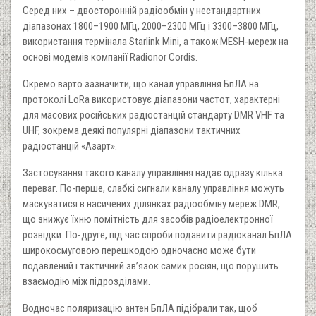
Серед них – двосторонній радіообмін у нестандартних
діапазонах 1800–1900 МГц, 2000–2300 МГц і 3300–3800 МГц,
використання термінала Starlink Mini, а також MESH-мереж на
основі модемів компанії Radionor Cordis.
Окремо варто зазначити, що канал управління БпЛА на
протоколі LoRa використовує діапазони частот, характерні
для масових російських радіостанцій стандарту DMR VHF та
UHF, зокрема деякі популярні діапазони тактичних
радіостанцій «Азарт».
Застосування такого каналу управління надає одразу кілька
переваг. По-перше, слабкі сигнали каналу управління можуть
маскуватися в насичених ділянках радіообміну мереж DMR,
що знижує їхню помітність для засобів радіоелектронної
розвідки. По-друге, під час спроби подавити радіоканал БпЛА
широкосмуговою перешкодою одночасно може бути
подавлений і тактичний зв’язок самих росіян, що порушить
взаємодію між підрозділами.
Водночас поляризацію антен БпЛА підібрали так, щоб