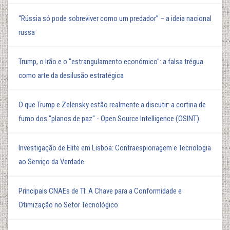
“Rússia só pode sobreviver como um predador” – a ideia nacional
russa
Trump, o Irão e o "estrangulamento económico": a falsa trégua
como arte da desilusão estratégica
O que Trump e Zelensky estão realmente a discutir: a cortina de
fumo dos "planos de paz" - Open Source Intelligence (OSINT)
Investigação de Elite em Lisboa: Contraespionagem e Tecnologia
ao Serviço da Verdade
Principais CNAEs de TI: A Chave para a Conformidade e
Otimização no Setor Tecnológico