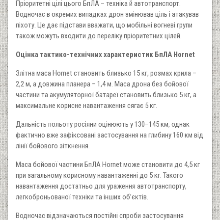
Пріоритетні цілі цього БпЛА – техніка й автотранспорт.
Водночас в окремих випадках дрон змінював ціль і атакував
піхоту. Це дає підстави вважати, що мобільні вогневі групи
також можуть входити до переліку пріоритетних цілей.
Оцінка тактико-технічних характеристик БпЛА Hornet
Злітна маса Hornet становить близько 15 кг, розмах крила –
2,2 м, а довжина планера – 1,4 м. Маса дрона без бойової
частини та акумуляторної батареї становить близько 5 кг, а
максимальне корисне навантаження сягає 5 кг.
Дальність польоту росіяни оцінюють у 130–145 км, однак
фактично вже зафіксовані застосування на глибину 160 км від
лінії бойового зіткнення.
Маса бойової частини БпЛА Hornet може становити до 4,5 кг
при загальному корисному навантаженні до 5 кг. Такого
навантаження достатньо для ураження автотранспорту,
легкоброньованої техніки та інших об’єктів.
Водночас відзначаються постійні спроби застосування