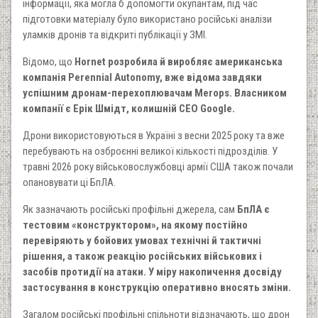
інформації, яка могла б допомогти окупантам, під час
підготовки матеріалу було використано російські аналізи
уламків дронів та відкриті публікації у ЗМІ.
Відомо, що
Hornet розробила й виробляє американська
компанія Perennial Autonomy, вже відома завдяки
успішним дронам-перехоплювачам Merops. Власником
компанії є Ерік Шмідт, колишній CEO Google.
Дрони використовуються в Україні з весни 2025 року та вже
перебувають на озброєнні великої кількості підрозділів. У
травні 2026 року військовослужбовці армії США також почали
опановувати ці БпЛА.
Як зазначають російські профільні джерела, сам
БпЛА є
тестовим «конструктором», на якому постійно
перевіряють у бойових умовах технічні й тактичні
рішення, а також реакцію російських військових і
засобів протидії на атаки. У міру накопичення досвіду
застосування в конструкцію оперативно вносять зміни.
Загалом російські профільні спільноти відзначають, що дрон