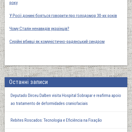
року
У Росії донині бояться говорити про голодомор 30-их років
Чому Сталін ненавидів українців?
Серійні вбивці як комуністично-радянський синдром
Останні записи
Deputado Dirceu Dalben visita Hospital Sobrapar e reafirma apoio
ao tratamento de deformidades craniofaciais
Rebites Roscados: Tecnologia e Eficiência na Fixação