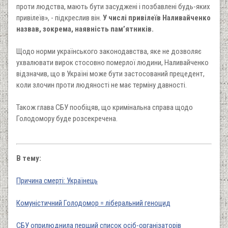
проти людства, мають бути засуджені і позбавлені будь-яких
привілеїв», - підкреслив він.
У числі привілеїв Наливайченко
назвав, зокрема, наявність пам’ятників.
Щодо норми українського законодавства, яке не дозволяє
ухвалювати вирок стосовно померлої людини, Наливайченко
відзначив, що в Україні може бути застосований прецедент,
коли злочин проти людяності не має терміну давності.
Також глава СБУ пообіцяв, що кримінальна справа щодо
Голодомору буде розсекречена.
В тему:
Причина смерті: Українець
Комуністичний Голодомор = ліберальний геноцид
СБУ оприлюднила перший список осіб-організаторів