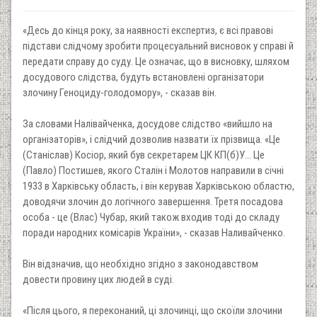
«Десь до кінця року, за наявності експертиз, є всі правові
підстави слідчому зробити процесуальний висновок у справі й
передати справу до суду. Це означає, що в висновку, шляхом
досудового слідства, будуть встановлені організатори
злочину Геноциду-голодомору», - сказав він.
За словами Налівайченка, досудове слідство «вийшло на
організаторів», і слідчий дозволив назвати їх прізвища. «Це
(Станіслав) Косіор, який був секретарем ЦК КП(б)У... Це
(Павло) Постишев, якого Сталін і Молотов направили в січні
1933 в Харківську область, і він керував Харківською областю,
доводячи злочин до логічного завершення. Третя посадова
особа - це (Влас) Чубар, який також входив тоді до складу
поради народних комісарів України», - сказав Наливайченко.
Він відзначив, що необхідно згідно з законодавством
довести провину цих людей в суді.
«Після цього, я переконаний, ці злочинці, що скоїли злочини