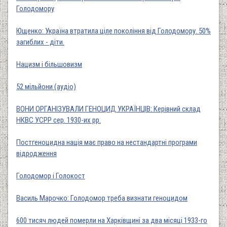
Голодомору
Ющенко: Україна втратила ціле покоління від Голодомору. 50%
загиблих - діти.
Нацизм і більшовизм
52 мільйони (аудіо)
ВОНИ ОРГАНІЗУВАЛИ ГЕНОЦИД УКРАЇНЦІВ: Керівний склад
НКВС УСРР сер. 1930-их рр.
Постгеноцидна нація має право на нестандартні програми
відродження
Голодомор і Голокост
Василь Марочко: Голодомор треба визнати геноцидом
600 тисяч людей померли на Харківщині за два місяці 1933-го