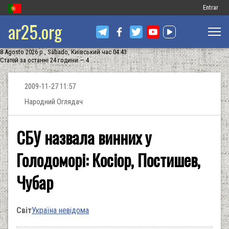
Меню
Entrar
ar25.org
обліковог
запису
8 Agosto 2026 р., Sábado, Київський час 04:43
користув
Статей за останні 24 години — 4
2009-11-27 11:57
Народний Оглядач
СБУ назвала винних у
Голодоморі: Косіор, Постишев,
Чубар
Світ
Україна невідома