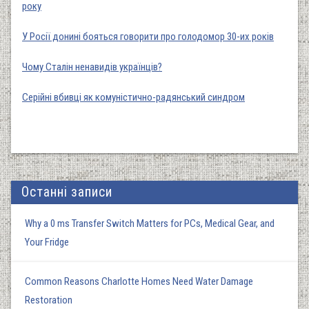
року
У Росії донині бояться говорити про голодомор 30-их років
Чому Сталін ненавидів українців?
Серійні вбивці як комуністично-радянський синдром
Останні записи
Why a 0 ms Transfer Switch Matters for PCs, Medical Gear, and
Your Fridge
Common Reasons Charlotte Homes Need Water Damage
Restoration