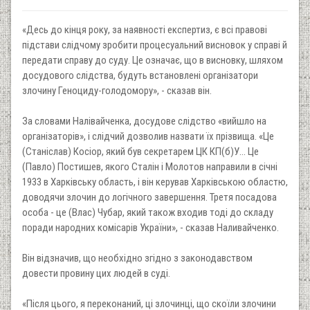
«Десь до кінця року, за наявності експертиз, є всі правові
підстави слідчому зробити процесуальний висновок у справі й
передати справу до суду. Це означає, що в висновку, шляхом
досудового слідства, будуть встановлені організатори
злочину Геноциду-голодомору», - сказав він.
За словами Налівайченка, досудове слідство «вийшло на
організаторів», і слідчий дозволив назвати їх прізвища. «Це
(Станіслав) Косіор, який був секретарем ЦК КП(б)У... Це
(Павло) Постишев, якого Сталін і Молотов направили в січні
1933 в Харківську область, і він керував Харківською областю,
доводячи злочин до логічного завершення. Третя посадова
особа - це (Влас) Чубар, який також входив тоді до складу
поради народних комісарів України», - сказав Наливайченко.
Він відзначив, що необхідно згідно з законодавством
довести провину цих людей в суді.
«Після цього, я переконаний, ці злочинці, що скоїли злочини