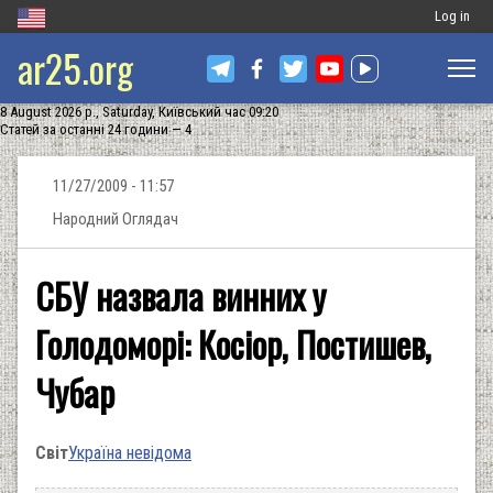
Меню
Log in
ar25.org
обліковог
запису
8 August 2026 р., Saturday, Київський час 09:20
користува
Статей за останні 24 години — 4
11/27/2009 - 11:57
Народний Оглядач
СБУ назвала винних у
Голодоморі: Косіор, Постишев,
Чубар
Світ
Україна невідома