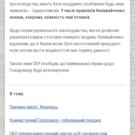
проти людства, мають бути засуджені і позбавлені будь-яких
привілеїв», - підкреслив він.
У числі привілеїв Наливайченко
назвав, зокрема, наявність пам’ятників.
Щодо норми українського законодавства, яке не дозволяє
ухвалювати вирок стосовно померлої людини, Наливайченко
відзначив, що в Україні може бути застосований прецедент,
коли злочин проти людяності не має терміну давності.
Також глава СБУ пообіцяв, що кримінальна справа щодо
Голодомору буде розсекречена.
В тему:
Причина смерті: Українець
Комуністичний Голодомор = ліберальний геноцид
СБУ оприлюднила перший список осіб-організаторів