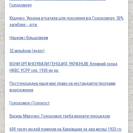
Голодомору
Ющенко: Україна втратила ціле покоління від Голодомору. 50%
загиблих - діти.
Нацизм і більшовизм
52 мільйони (аудіо)
ВОНИ ОРГАНІЗУВАЛИ ГЕНОЦИД УКРАЇНЦІВ: Керівний склад
НКВС УСРР сер. 1930-их рр.
Постгеноцидна нація має право на нестандартні програми
відродження
Голодомор і Голокост
Василь Марочко: Голодомор треба визнати геноцидом
600 тисяч людей померли на Харківщині за два місяці 1933-го