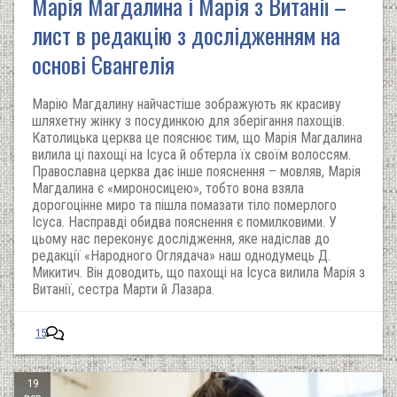
Марія Магдалина і Марія з Витанії –
лист в редакцію з дослідженням на
основі Євангелія
Марію Магдалину найчастіше зображують як красиву
шляхетну жінку з посудинкою для зберігання пахощів.
Католицька церква це пояснює тим, що Марія Магдалина
вилила ці пахощі на Ісуса й обтерла їх своїм волоссям.
Православна церква дає інше пояснення – мовляв, Марія
Магдалина є «мироносицею», тобто вона взяла
дорогоцінне миро та пішла помазати тіло померлого
Ісуса. Насправді обидва пояснення є помилковими. У
цьому нас переконує дослідження, яке надіслав до
редакції «Народного Оглядача» наш однодумець Д.
Микитич. Він доводить, що пахощі на Ісуса вилила Марія з
Витанії, сестра Марти й Лазара.
15
19