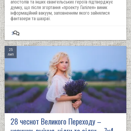
апостолів та інших євангельських героїв підтверджує
думку, що після згортання «проекту Галілея» виник
інформаційний вакуум, заповненням якого зайнялися
фантазери та шахраї.
9
25
лип
28 чеснот Великого Переходу –
навички, вміння, нідги та сідги – 7х4