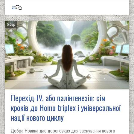
31
5 бер
Перехід-IV, або палінгенезія: сім
кроків до Homo triplex і універсальної
нації нового циклу
Добра Новина дає дороговказ для заснування нового