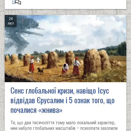
15
24
лют
Сенс глобальної кризи, навіщо Ісус
відвідав Єрусалим і 5 ознак того, що
почалися «жнива»
Те, що два тисячоліття тому мало локальний характер,
нині набуло глобальних масштабів – психопати захопили