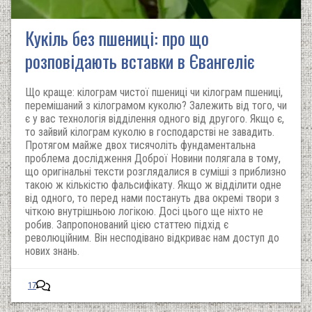
Кукіль без пшениці: про що
розповідають вставки в Євангеліє
Що краще: кілограм чистої пшениці чи кілограм пшениці,
перемішаний з кілограмом куколю? Залежить від того, чи
є у вас технологія відділення одного від другого. Якщо є,
то зайвий кілограм куколю в господарстві не завадить.
Протягом майже двох тисячоліть фундаментальна
проблема дослідження Доброї Новини полягала в тому,
що оригінальні тексти розглядалися в суміші з приблизно
такою ж кількістю фальсифікату. Якщо ж відділити одне
від одного, то перед нами постануть два окремі твори з
чіткою внутрішньою логікою. Досі цього ще ніхто не
робив. Запропонований цією статтею підхід є
революційним. Він несподівано відкриває нам доступ до
нових знань.
17