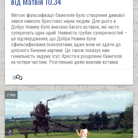
від Матвія 10.34
Метою фальсифікації Євангелія було створення димової
завіси навколо Хрестової науки людям. Для цього в
Добру Новину було внесено багато вставок, які часто
суперечать одна одній. Наявність грубих суперечностей –
це підтвердження, що Добра Новина була
сфальсифікована психопатами, адже вони не здатні до
цілісного бачення картини. Це також показує нам
геніальність задуму Ісус Хреста в розділенні Євангелія
на чотири частини. Розгляньмо деякі важливі вставки.
10
2 бер