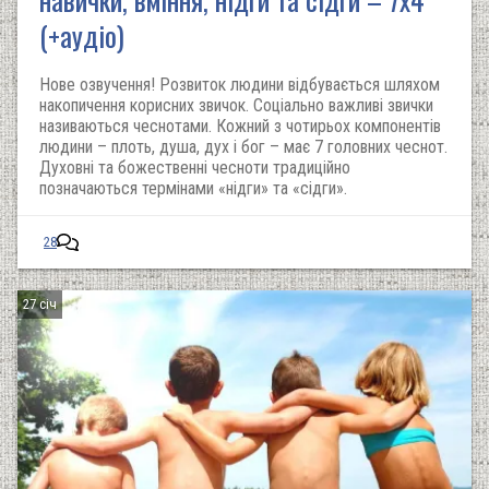
(+аудіо)
Нове озвучення! Розвиток людини відбувається шляхом
накопичення корисних звичок. Соціально важливі звички
називаються чеснотами. Кожний з чотирьох компонентів
людини – плоть, душа, дух і бог – має 7 головних чеснот.
Духовні та божественні чесноти традиційно
позначаються термінами «нідги» та «сідги».
28
27 січ