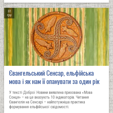
22
гру
Євангельський Сенсар, ельфійська
мова і як нам її опанувати за один рік
У тексті Доброї Новини виявлена прихована «Мова
Сонця» – на це вказують 10 індикаторів. Читання
Євангелія на Сенсарі – найпотужніша практика
формування ельфійської свідомості.