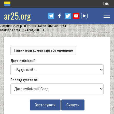
Меню
Вхід
ar25.org
обліков
запису
7 серпня 2026 р., п'ятниця, Київський час 18:44
користу
Статей за останні 24 години — 4
Тільки нові коментарі або оновлено
Дата публікації
Впорядкувати за