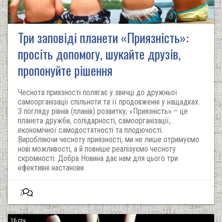
Три заповіді планети «Приязність»:
просіть допомогу, шукайте друзів,
пропонуйте рішення
Чеснота приязності полягає у звичці до дружньої
самоорганізації спільноти та її продовженні у нащадках.
З погляду рівнів (планів) розвитку, «Приязність» – це
планета дружби, солідарності, самоорганізації,
економічної самодостатності та плодючості.
Виробляючи чесноту приязності, ми не лише отримуємо
нові можливості, а й повніше реалізуємо чесноту
скромності. Добра Новина дає нам для цього три
ефективні настанови.
7
16 січ