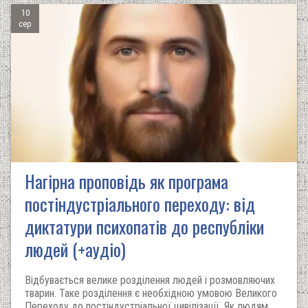
10
сер
Нагірна проповідь як програма
постіндустріального переходу: від
диктатури психопатів до республіки
людей (+аудіо)
Відбувається велике розділення людей і розмовляючих
тварин. Таке розділення є необхідною умовою Великого
Переходу до постіндустріальної цивілізації. Як людям