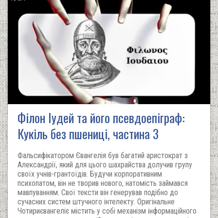
Філон Іудей та його псевдоепіграф:
Кукіль без пшениці, частина 3
Фальсифікатором Євангелія був багатий аристократ з
Александрії, який для цього шахрайства долучив групу
своїх учнів-грантоїдів. Будучи корпоративним
психопатом, він не творив нового, натомість займався
мавпуванням. Свої тексти він генерував подібно до
сучасних систем штучного інтелекту. Оригінальне
Чотириєвангеліє містить у собі механізм інформаційного