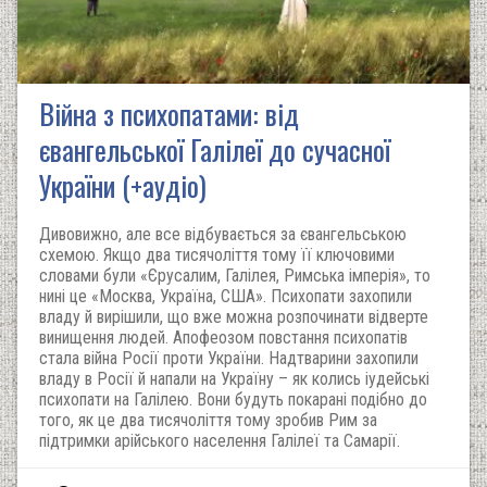
Війна з психопатами: від
євангельської Галілеї до сучасної
України (+аудіо)
Дивовижно, але все відбувається за євангельською
схемою. Якщо два тисячоліття тому її ключовими
словами були «Єрусалим, Галілея, Римська імперія», то
нині це «Москва, Україна, США». Психопати захопили
владу й вирішили, що вже можна розпочинати відверте
винищення людей. Апофеозом повстання психопатів
стала війна Росії проти України. Надтварини захопили
владу в Росії й напали на Україну – як колись іудейські
психопати на Галілею. Вони будуть покарані подібно до
того, як це два тисячоліття тому зробив Рим за
підтримки арійського населення Галілеї та Самарії.