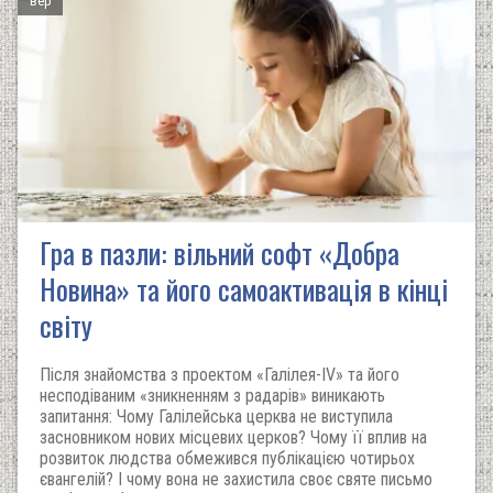
вер
Гра в пазли: вільний софт «Добра
Новина» та його самоактивація в кінці
світу
Після знайомства з проектом «Галілея-IV» та його
несподіваним «зникненням з радарів» виникають
запитання: Чому Галілейська церква не виступила
засновником нових місцевих церков? Чому її вплив на
розвиток людства обмежився публікацією чотирьох
євангелій? І чому вона не захистила своє святе письмо