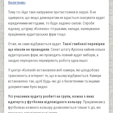
бюлетенів»
.
Тому то і йде таке напружене протистояння в окрузі. Я не
здивуюся, що якщо демократам не вдасться скасувати аудит
юридичними методами, то буде задіяно силові. Спроби
підпалу, штурму «Колізею» тітушками, напади, залякування
працівників аудиторських фірм тощо.
Отже, як саме відбувається аудит.
Такої глибокої перевірки
ще ніколи не проводили
. Сенат штату Арізона найняв кілька
аудиторських фірм, які проводять повний аудит виборів, а
заодно перехресно перевіряють роботу одна іншої.
У центрі «Колізей» встановлені веб-камери, які цілодобово
транслюють в інтернет те, що в ньому відбувається. Камери
встановлено так, щоб будь-які дії з бюлетенями та іншими
документами було видно.
Усі учасники аудиту розбиті на групи, кожна з яких
вдягнута у футболки відповідного кольору
. Працівникам у
футболках кожного кольору дозволяються тільки ті дії, які