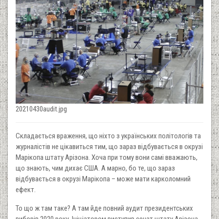
20210430audit.jpg
Складається враження, що ніхто з українських політологів та
журналістів не цікавиться тим, що зараз відбувається в окрузі
Марікопа штату Арізона. Хоча при тому вони самі вважають,
що знають, чим дихає США. А марно, бо те, що зараз
відбувається в окрузі Марікопа – може мати карколомний
ефект.
То що ж там таке? А там йде повний аудит президентських