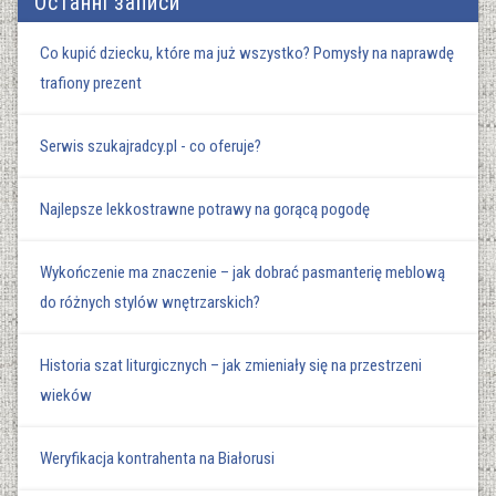
Останні записи
Co kupić dziecku, które ma już wszystko? Pomysły na naprawdę
trafiony prezent
Serwis szukajradcy.pl - co oferuje?
Najlepsze lekkostrawne potrawy na gorącą pogodę
Wykończenie ma znaczenie – jak dobrać pasmanterię meblową
do różnych stylów wnętrzarskich?
Historia szat liturgicznych – jak zmieniały się na przestrzeni
wieków
Weryfikacja kontrahenta na Białorusi