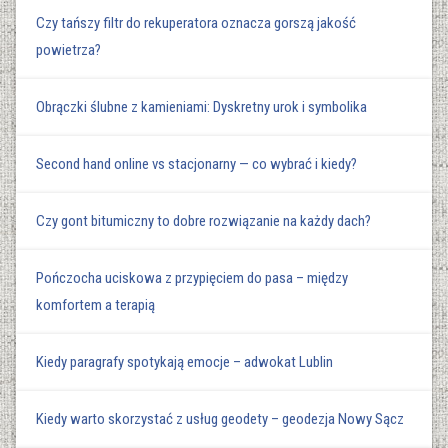
Czy tańszy filtr do rekuperatora oznacza gorszą jakość
powietrza?
Obrączki ślubne z kamieniami: Dyskretny urok i symbolika
Second hand online vs stacjonarny — co wybrać i kiedy?
Czy gont bitumiczny to dobre rozwiązanie na każdy dach?
Pończocha uciskowa z przypięciem do pasa – między
komfortem a terapią
Kiedy paragrafy spotykają emocje – adwokat Lublin
Kiedy warto skorzystać z usług geodety – geodezja Nowy Sącz