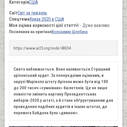
Категорія
США
Світ
Світ за тиждень
Спецтема
Криза-2020 в США
Моя оцінка корисності цієї статті
4 - Дуже важливо
Посилання на оригінал
Володимир Щербина
https://www.ar25.org/node/48034
Свято наближається. Воно називається Страшний
арізонський аудит. За попередніми оцінками, в
окрузі Марікопа штату Арізона може бути від 100
до 200 тисяч «сумнівних» бюлетенів. Це не лише
повністю змінить картину Президентських
виборів-2020 у штаті, а й стане обґрунтуванням для
проведення подібних аудитів в інших штатах, де
перемога Байдена була «дивною».