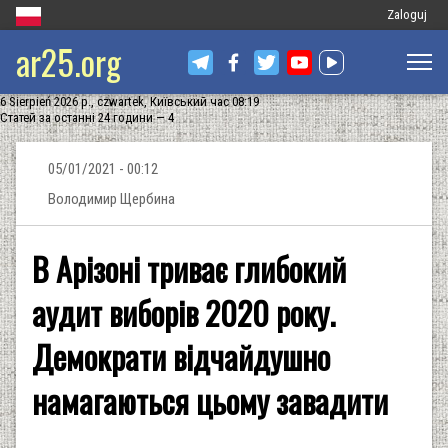
Меню
Zaloguj
ar25.org
облікового
запису
6 Sierpień 2026 р., czwartek, Київський час 08:19
користувач
Статей за останні 24 години — 4
05/01/2021 - 00:12
Володимир Щербина
В Арізоні триває глибокий
аудит виборів 2020 року.
Демократи відчайдушно
намагаються цьому завадити