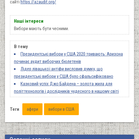
сайті
https://azaudit.org/
Наші інтереси
Вибори мають бути чесними.
В тему
Президентські вибори у США 2020 тривають: Аризона
починає аудит виборчих бюлетенів
Лідер лівацької антіфи висловив думку, що
президентські вибори у США було сфальсифіковано
Казковий успіх Джо Байдена – золота жила для
політтехнологів і дослідників чудесного в нашому світі
Теги
афери
вибори в США