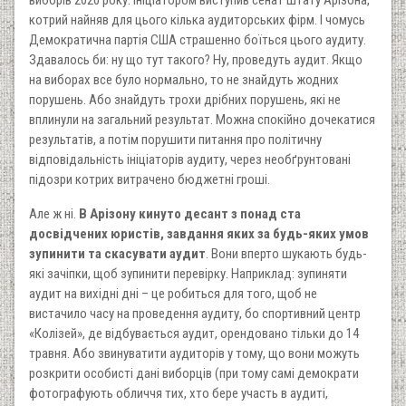
виборів 2020 року. Ініціатором виступив сенат штату Арізона,
котрий найняв для цього кілька аудиторських фірм. І чомусь
Демократична партія США страшенно боїться цього аудиту.
Здавалось би: ну що тут такого? Ну, проведуть аудит. Якщо
на виборах все було нормально, то не знайдуть жодних
порушень. Або знайдуть трохи дрібних порушень, які не
вплинули на загальний результат. Можна спокійно дочекатися
результатів, а потім порушити питання про політичну
відповідальність ініціаторів аудиту, через необґрунтовані
підозри котрих витрачено бюджетні гроші.
Але ж ні.
В Арізону кинуто десант з понад ста
досвідчених юристів, завдання яких за будь-яких умов
зупинити та скасувати аудит
. Вони вперто шукають будь-
які зачіпки, щоб зупинити перевірку. Наприклад: зупиняти
аудит на вихідні дні – це робиться для того, щоб не
вистачило часу на проведення аудиту, бо спортивний центр
«Колізей», де відбувається аудит, орендовано тільки до 14
травня. Або звинуватити аудиторів у тому, що вони можуть
розкрити особисті дані виборців (при тому самі демократи
фотографують обличчя тих, хто бере участь в аудиті,