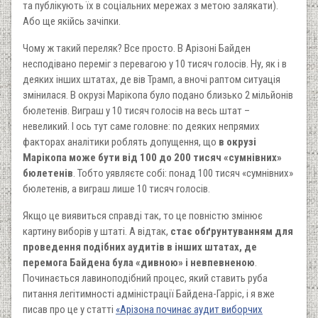
та публікують їх в соціальних мережах з метою залякати).
Або ще якійсь зачіпки.
Чому ж такий переляк? Все просто. В Арізоні Байден
несподівано переміг з перевагою у 10 тисяч голосів. Ну, як і в
деяких інших штатах, де вів Трамп, а вночі раптом ситуація
змінилася. В окрузі Марікопа було подано близько 2 мільйонів
бюлетенів. Виграш у 10 тисяч голосів на весь штат –
невеликий. І ось тут саме головне: по деяких непрямих
факторах аналітики роблять допущення, що
в окрузі
Марікопа може бути від 100 до 200 тисяч «сумнівних»
бюлетенів
. Тобто уявляєте собі: понад 100 тисяч «сумнівних»
бюлетенів, а виграш лише 10 тисяч голосів.
Якщо це виявиться справді так, то це повністю змінює
картину виборів у штаті. А відтак,
стає обґрунтуванням для
проведення подібних аудитів в інших штатах, де
перемога Байдена була «дивною» і невпевненою
.
Починається лавиноподібний процес, який ставить руба
питання легітимності адміністрації Байдена-Гарріс, і я вже
писав про це у статті
«Арізона починає аудит виборчих