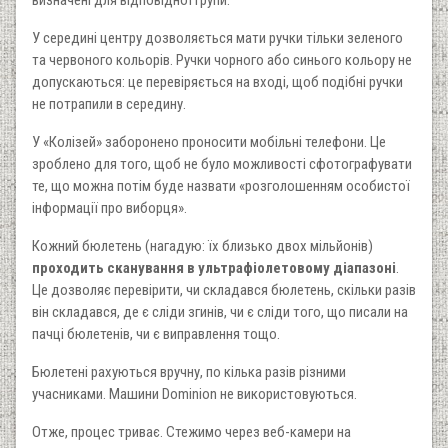
визначені для відповідної групи.
У середині центру дозволяється мати ручки тільки зеленого
та червоного кольорів. Ручки чорного або синього кольору не
допускаються: це перевіряється на вході, щоб подібні ручки
не потрапили в середину.
У «Колізей» заборонено проносити мобільні телефони. Це
зроблено для того, щоб не було можливості сфотографувати
те, що можна потім буде назвати «розголошенням особистої
інформації про виборця».
Кожний бюлетень (нагадую: їх близько двох мільйонів)
проходить сканування в ультрафіолетовому діапазоні
.
Це дозволяє перевірити, чи складався бюлетень, скільки разів
він складався, де є сліди згинів, чи є сліди того, що писали на
пачці бюлетенів, чи є виправлення тощо.
Бюлетені рахуються вручну, по кілька разів різними
учасниками. Машини Dominion не використовуються.
Отже, процес триває. Стежимо через веб-камери на