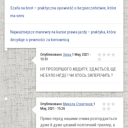
Szafa na broń — praktyczna opowieść o bezpieczeństwie, które
ma sens
Najważniejsze manewry na kursie prawa jazdy – praktyka, która
decyduje o pewności za kierownicą
Опубліковано
Зірка
1 May, 2021 -
13:51
НУ ПРОЗОРІШОГО АВДИТУ, ЗДАЄТЬСЯ, ЩЕ
НЕ БУЛО НІГДЕ ! ЧИ ХТОСЬ ЗАПЕРЕЧИТЬ ?
Опубліковано
Микола Стригунов
1
May, 2021 - 15:26
Прямо перед нашими очима розгордається
дуже й дуже цікавий політичний триллер, а