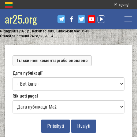
Меню
Prisijungti
ar25.org
облікового
запису
6 Rugpjūtis 2026 р., Ketvirtadienis, Київський час 05:45
користувача
Статей за останні 24 години — 4
Тільки нові коментарі або оновлено
Дата публікації
Rikiuoti pagal