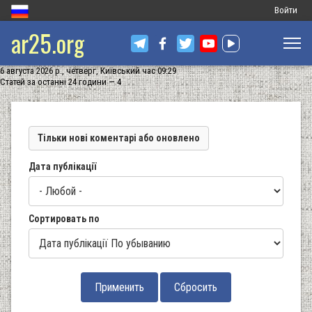
Меню
Войти
ar25.org
обліковог
запису
6 августа 2026 р., четверг, Київський час 09:29
користува
Статей за останні 24 години — 4
Тільки нові коментарі або оновлено
Дата публікації
Сортировать по