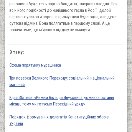
революції буде: геть партію бандитів, шахраїв і злодіїв. При
всій його подібності до нинішнього гасла в Росії : долой
партию жуликов и воров, в цьому гаслі буде одна, але дуже
суттєва відміна. Вона полягатиме в першому слові. А це
означатиме, що м’ясного відділу не оминути…
В тему:
Схема порятунку мурашника
Три поверхи Великого Переходу: соціальний, національний,
магічний
Юрій Збітнєв: «Режим Віктора Януковича доживає останні
місяці, тому ми готуємо Перехідний уряд»
Порядок формування делегатів Конституційних зборів
України