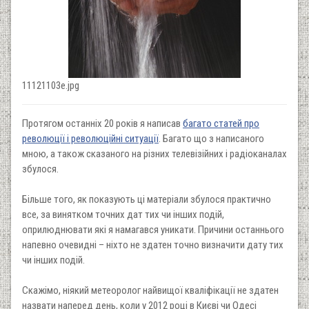
11121103e.jpg
Протягом останніх 20 років я написав
багато статей про
революції і революційні ситуації
. Багато що з написаного
мною, а також сказаного на різних телевізійних і радіоканалах
збулося.
Більше того, як показують ці матеріали збулося практично
все, за винятком точних дат тих чи інших подій,
оприлюднювати які я намагався уникати. Причини останнього
напевно очевидні – ніхто не здатен точно визначити дату тих
чи інших подій.
Скажімо, ніякий метеоролог найвищої кваліфікації не здатен
назвати наперед день, коли у 2012 році в Києві чи Одесі