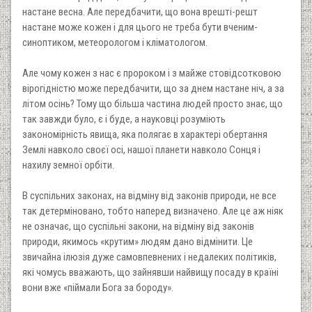
настане весна. Але передбачити, що вона врешті-решт
настане може кожен і для цього не треба бути вченим-
синоптиком, метеорологом і кліматологом.
Але чому кожен з нас є пророком і з майже стовідсотковою
вірогідністю може передбачити, що за днем настане ніч, а за
літом осінь? Тому що більша частина людей просто знає, що
так завжди було, є і буде, а науковці розуміють
закономірність явища, яка полягає в характері обертання
Землі навколо своєї осі, нашої планети навколо Сонця і
нахилу земної орбіти.
В суспільних законах, на відміну від законів природи, не все
так детерміновано, тобто наперед визначено. Але це аж ніяк
не означає, що суспільні закони, на відміну від законів
природи, якимось «крутим» людям дано відмінити. Це
звичайна ілюзія дуже самовпевнених і недалеких політиків,
які чомусь вважають, що зайнявши найвищу посаду в країні
вони вже «піймали Бога за бороду».