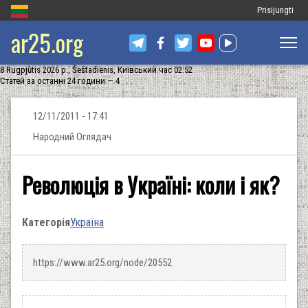
Меню
Prisijungti
ar25.org
облікового
запису
8 Rugpjūtis 2026 р., Šeštadienis, Київський час 02:52
користувача
Статей за останні 24 години — 4
12/11/2011 - 17:41
Народний Оглядач
Революція в Україні: коли і як?
Категорія
Україна
https://www.ar25.org/node/20552