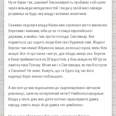
Ну не буває так, шановні! Закономірність пробиває собі шлях
через мільярди випадковостей. І люди у своїй масі завжди
розумніші за будь-яку владу і всіляких аналітиків.
Скажімо недолуга влада Києва нині озеленює місто виключно
березами і ялинами, ніби це не столиця європейської
держави, а якийсь там, проти господи, Сиктивкар. Але
подивіться, що садять люди біля свої будинків самі. Жодної
берези там немає! Абрикоси, вишні, волоські горіхи, липи, біла
акація. Все те що пахне і квітує, дає плоди, милує око. Берези
в Києві приймаються на 20 відсотків, а біла акація на 90! Це на
замітку пану Попову. Може він і з Сиктивкара, як пан Костусєв
з Сахаліна? Не знаю. Кажуть, що і в Одесі під час його
каденції беріз значно побільшало…
А яке все це має відношення до задекларованої автором
революції, запитає нетерплячий читач? Найбезпосередніше.
Влада у своїх діях має діяти логічно і враховувати думку
народу, навіть якщо їй ця думка «по цимбалах».