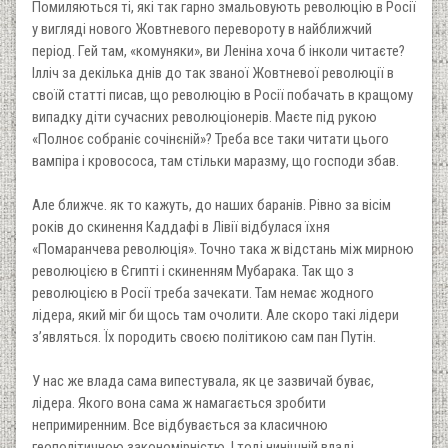
Помиляються ті, які так гарно змальовують революцію в Росії
у вигляді нового Жовтневого перевороту в найближчий
період. Гей там, «комуняки», ви Леніна хоча б інколи читаєте?
Ілліч за декілька днів до так званої Жовтневої революції в
своїй статті писав, що революцію в Росії побачать в кращому
випадку діти сучасних революціонерів. Маєте під рукою
«Полноє собраніє сочінєній»? Треба все таки читати цього
вампіра і кровососа, там стільки маразму, що господи збав.
Але ближче. як то кажуть, до наших баранів. Рівно за вісім
років до скинення Каддафі в Лівії відбулася їхня
«Помаранчева революція». Точно така ж відстань між мирною
революцією в Єгипті і скиненням Мубарака. Так що з
революцією в Росії треба зачекати. Там немає жодного
лідера, який міг би щось там очолити. Але скоро такі лідери
з’являться. Їх породить своєю політикою сам пан Путін.
У нас же влада сама випестувала, як це зазвичай буває,
лідера. Якого вона сама ж намагається зробити
непримиренним. Все відбувається за класичною
геополітичною закономірністю. І тоді нинішній владі