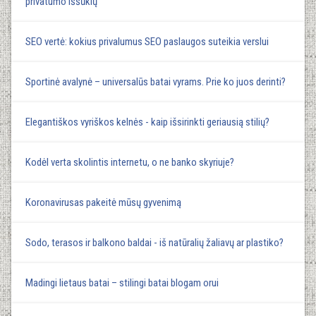
privatumo iššūkių
SEO vertė: kokius privalumus SEO paslaugos suteikia verslui
Sportinė avalynė – universalūs batai vyrams. Prie ko juos derinti?
Elegantiškos vyriškos kelnės - kaip išsirinkti geriausią stilių?
Kodėl verta skolintis internetu, o ne banko skyriuje?
Koronavirusas pakeitė mūsų gyvenimą
Sodo, terasos ir balkono baldai - iš natūralių žaliavų ar plastiko?
Madingi lietaus batai – stilingi batai blogam orui