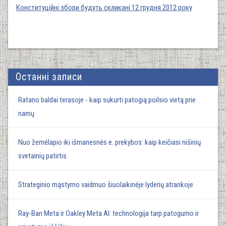
Конституційні збори будуть скликані 12 грудня 2012 року
Останні записи
Ratano baldai terasoje - kaip sukurti patogią poilsio vietą prie
namų
Nuo žemėlapio iki išmanesnės e. prekybos: kaip keičiasi nišinių
svetainių patirtis
Strateginio mąstymo vaidmuo šiuolaikinėje lyderių atrankoje
Ray-Ban Meta ir Oakley Meta AI: technologija tarp patogumo ir