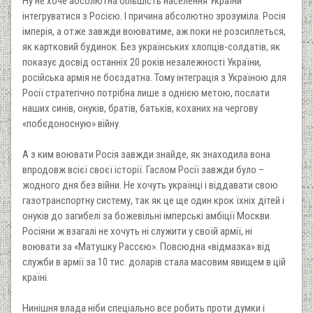
Ну не хоче абсолютна більшість населення України
інтегруватися з Росією. І причина абсолютно зрозуміла. Росія
імперія, а отже завжди воюватиме, аж поки не розсиплеться,
як картковий будинок. Без українських хлопців-солдатів, як
показує досвід останніх 20 років незалежності України,
російська армія не боєздатна. Тому інтеграція з Україною для
Росії стратегічно потрібна лише з однією метою, послати
наших синів, онуків, братів, батьків, коханих на чергову
«побєдоносную» війну.
А з ким воювати Росія завжди знайде, як знаходила вона
впродовж всієї своєї історії. Гаслом Росії завжди було –
жодного дня без війни. Не хочуть українці і віддавати свою
газотранспортну систему, так як це ще один крок їхніх дітей і
онуків до загибелі за божевільні імперські амбіції Москви.
Росіяни ж взагалі не хочуть ні служити у своїй армії, ні
воювати за «Матушку Рассєю». Повсюдна «відмазка» від
служби в армії за 10 тис. доларів стала масовим явищем в цій
країні.
Нинішня влада ніби спеціально все робить проти думки і