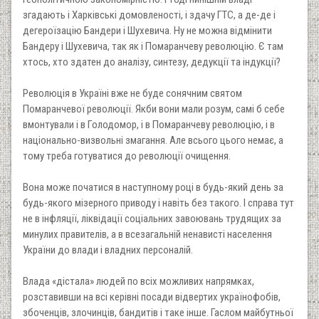
згадають і Харківські домовленості, і здачу ГТС, а де-де і
дегероїзацію Бандери і Шухевича. Ну не можна відмінити
Бандеру і Шухевича, так як і Помаранчеву революцію. Є там
хтось, хто здатен до аналізу, синтезу, дедукції та індукції?
Революція в Україні вже не буде сонячним святом
Помаранчевої революції. Якби вони мали розум, самі б себе
вмонтували і в Голодомор, і в Помаранчеву революцію, і в
національно-визвольні змагання. Але всього цього немає, а
тому треба готуватися до революції очищення.
Вона може початися в наступному році в будь-який день за
будь-якого мізерного приводу і навіть без такого. І справа тут
не в інфляції, ліквідації соціальних завоювань трудящих за
минулих правителів, а в всезагальній ненависті населення
України до влади і владних персоналій.
Влада «дістала» людей по всіх можливих напрямках,
розставивши на всі керівні посади відвертих українофобів,
збоченців, злочинців, бандитів і таке інше. Гаслом майбутньої