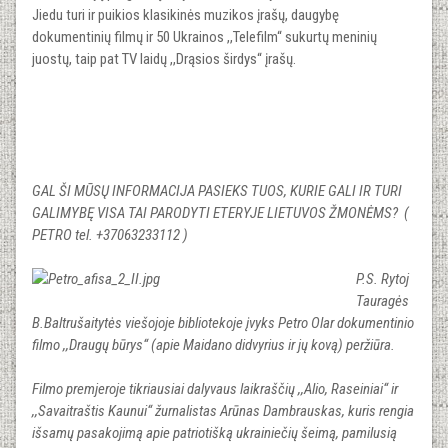
Jiedu turi ir puikios klasikinės muzikos įrašų, daugybę
dokumentinių filmų ir 50 Ukrainos ,,Telefilm“ sukurtų meninių
juostų, taip pat TV laidų ,,Drąsios širdys“ įrašų.
GAL ŠI MŪSŲ INFORMACIJA PASIEKS TUOS, KURIE GALI IR TURI
GALIMYBĘ VISA TAI PARODYTI ETERYJE LIETUVOS ŽMONĖMS? (
PETRO tel. +37063233112 )
P.S. Rytoj
Tauragės
B.Baltrušaitytės viešojoje bibliotekoje įvyks Petro Olar dokumentinio
filmo ,,Draugų būrys“ (apie Maidano didvyrius ir jų kovą) peržiūra.
Filmo premjeroje tikriausiai dalyvaus laikraščių ,,Alio, Raseiniai“ ir
,,Savaitraštis Kaunui“ žurnalistas Arūnas Dambrauskas, kuris rengia
išsamų pasakojimą apie patriotišką ukrainiečių šeimą, pamilusią