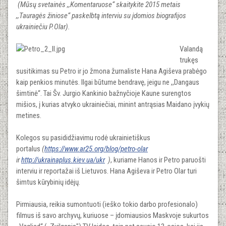
(Mūsų svetainės ,,Komentaruose“ skaitykite 2015 metais
,,Tauragės žiniose“ paskelbtą interviu su įdomios biografijos
ukrainiečiu P.Olar).
Valandą
trukęs
susitikimas su Petro ir jo žmona žurnaliste Hana Agiševa prabėgo
kaip penkios minutės. Ilgai būtume bendravę, jeigu ne ,,Dangaus
šimtinė“. Tai Šv. Jurgio Kankinio bažnyčioje Kaune surengtos
mišios, į kurias atvyko ukrainiečiai, minint antrąsias Maidano įvykių
metines.
Kolegos su pasididžiavimu rodė ukrainietiškus
portalus
(
https://www.ar25.org/blog/petro-olar
ir
http://ukrainaplus.kiev.ua/ukr
)
, kuriame Hanos ir Petro paruošti
interviu ir reportažai iš Lietuvos. Hana Agiševa ir Petro Olar turi
šimtus kūrybinių idėjų.
Pirmiausia, reikia sumontuoti (ieško tokio darbo profesionalo)
filmus iš savo archyvų, kuriuose – įdomiausios Maskvoje sukurtos