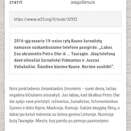
статті
знадобиться.
https://www.ar25.org/lt/node/32922
2016-ųjų vasario 19-osios rytą Kauno žurnalistų
namuose suskambusiame telefone pasigirdo: ,,Labas.
Esu ukrainietis Petro Olar iš ... Tauragės. Jūsų telefoną
davė vilniečiai žurnalistai Vidmantas ir Juozas
Valiušaičiai. Šiandien būsime Kaune. Norime susitikti“.
Nors penktadienis žiniasklaidos žmonėms – sunki diena, tačiau
negalima bičiuliams atsisakyti. Juo labiau, kad iškalbus Petro Olar
dar spėjo save pristatyti: režisierius, žurnalistas, fotomenininkas.
Gyveno ir dirbo Kijeve, Maskvoje, Romoje. Sukūrė daugybę filmų, o
dabar jau keturi mėnesiai su šeima gyvena Lietuvoje. Nuomoja
butą Tauragėje. Mieste, kurį pamilo po pirmojo pasimatymo.