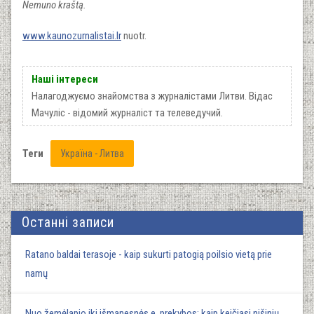
Nemuno kraštą.
www.kaunozurnalistai.lr
nuotr.
Наші інтереси
Налагоджуємо знайомства з журналістами Литви. Відас
Мачуліс - відомий журналіст та телеведучий.
Теги
Україна - Литва
Останні записи
Ratano baldai terasoje - kaip sukurti patogią poilsio vietą prie
namų
Nuo žemėlapio iki išmanesnės e. prekybos: kaip keičiasi nišinių