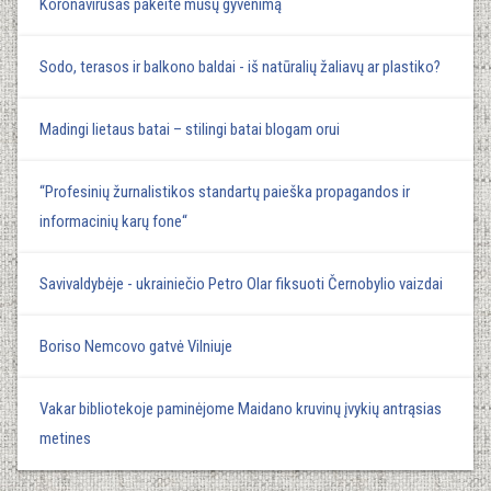
Koronavirusas pakeitė mūsų gyvenimą
Sodo, terasos ir balkono baldai - iš natūralių žaliavų ar plastiko?
Madingi lietaus batai – stilingi batai blogam orui
“Profesinių žurnalistikos standartų paieška propagandos ir
informacinių karų fone“
Savivaldybėje - ukrainiečio Petro Olar fiksuoti Černobylio vaizdai
Boriso Nemcovo gatvė Vilniuje
Vakar bibliotekoje paminėjome Maidano kruvinų įvykių antrąsias
metines