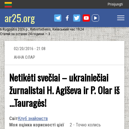
Меню
Prisijungti
ar25.org
облікового
запису
6 Rugpjūtis 2026 р., Ketvirtadienis, Київський час 19:24
користувача
Статей за останні 24 години — 3
02/20/2016 - 21:08
АННА ОЛАР
Netikėti svečiai – ukrainiečiai
žurnalistai H. Agiševa ir P. Olar iš
...Tauragės!
Світ
Клуб знайомств
Моя оцінка корисності цієї
2 - Точно колись