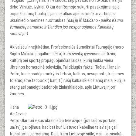
,,Vzgliad“ (,,Zvilgsnis") TV laidos, taip pat sausio 13-osios, kai jis
dirbo Vilniuje, įvykiai. O kur dar Romoje sukurti pasakojimai apie
popiežių Joną Paulių II, jau nekalbas apie istoriškai vertingas
ukrainiečio menines nuotraukas
(dalį jų iš Maidano - paliko Kauno
žurnalistų namuose ir šiandien jos eksponuojamos Karininkų
ramovėje.)
Akivaizdu ir neįtikėtina. Profesionalūs žurnalistai Tauragėje (mero
Sigito Mičiulio pagalbos dėka) kurs sveiką gyvenseną ir fizinę
kultūrą bei sportą propaguojančias laidas, kurių laukia viena
Ukrainos komercinė televizija. Tai džiugūs faktai. Tačiau Hana ir
Petro, kurie pradėjo mokytis lietuvių kalbos, nesupranta, kaip mes
toleruojame facbook ( balt.lt ) rusų kalba skleidžiamą melą, kurį jie
stengiasi paneigti padorioje žiniasklaidoje, apie Lietuvą ir jos
žmones.
Hana
Agiševa ir
Petro Olar turi visus ukrainiečių televizijos (jos laidos portale
ua/tv) įgaliojimus, kad bet kuri Lietuvos kabelinė televizija gali
transliuoti jų programą. Deja, kam Lietuvoje siūlė, visi ... atsisakė.