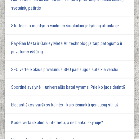
svetainių patirtis
Strateginio mąstymo vaidmuo šiuolaikinėje lyderių atrankoje
Ray-Ban Meta ir Oakley Meta AI: technologija tarp patogumo ir
privatumo iššūkių
SEO vertė: kokius privalumus SEO paslaugos suteikia verslui
Sportinė avalynė – universalūs batai vyrams. Prie ko juos derinti?
Elegantiškos vyriškos kelnės - kaip išsirinkti geriausią stilių?
Kodėl verta skolintis internetu, o ne banko skyriuje?