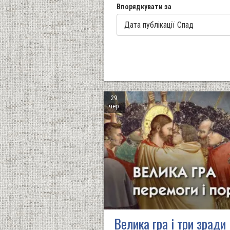
Впорядкувати за
29
чер
Велика гра і три зради 