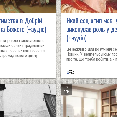
тимства в Добрій
Який соціотип мав Іу
ина Божого (+аудіо)
виконував роль у де
(+аудіо)
ня короваю і споживання з
їнських селах і традиційних
Це важливо для розуміння сен
тнє в перспективі творення
Новини. У євангельському по
х громад нового циклу.
про те, що треба робити, а й 
8
30
вер