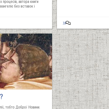
х процесів, автора книги
ангеліє без вставок і
14
а?
ії, тобто Доброї Новини.