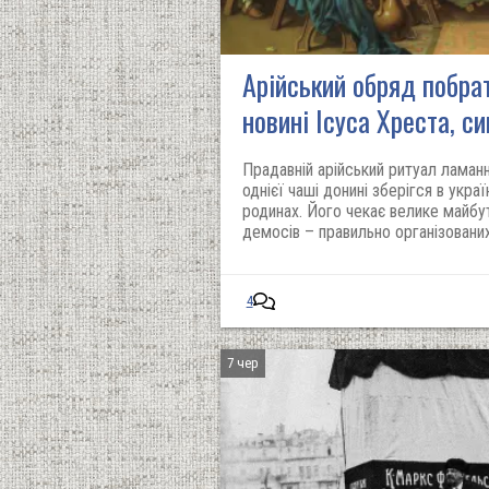
Арійський обряд побра
новині Ісуса Хреста, с
Прадавній арійський ритуал ламан
однієї чаші донині зберігся в укра
родинах. Його чекає велике майбу
демосів – правильно організовани
4
7 чер