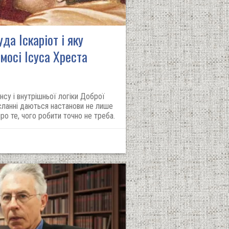
да Іскаріот і яку
мосі Ісуса Хреста
су і внутрішньої логіки Доброї
сланні даються настанови не лише
про те, чого робити точно не треба.