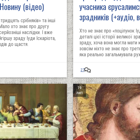
Новину (відео)
учасника єрусалимс
зрадників (+аудіо, 
«тридцять срібняків» та інші
 Мало хто знає про другу
Хто не знає про «поцілунок Іу
серйозніші наслідки. І вже
деталі цієї історії великої з
йгіршу зраду Іуди Іскаріота,
зраду, хоча вона могла мати к
одів до щастя.
зовсім ніхто не знає про трет
яка реально загальмувала рух
27
19
лип