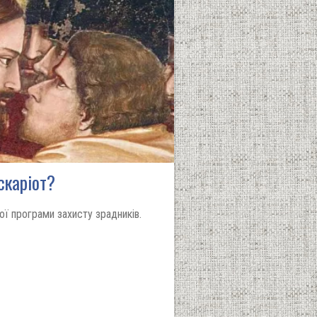
скаріот?
ї програми захисту зрадників.