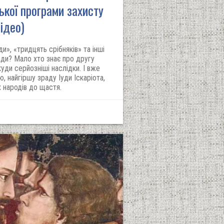
ької програми захисту
відео)
ди», «тридцять срібняків» та інші
ради? Мало хто знає про другу
уди серйозніші наслідки. І вже
ю, найгіршу зраду Іуди Іскаріота,
 народів до щастя.