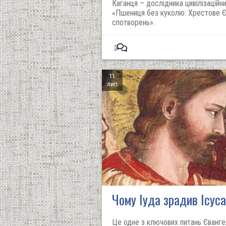
Каганця – дослідника цивілізаційни
«Пшениця без куколю: Хрестове Єв
спотворень».
5
11
лип
Чому Іуда зрадив Ісус
Це одне з ключових питань Євангел