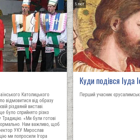
5 лют
Куди подівся Іуда І
раїнського Католицького
Перший учасник єрусалимсько
ало відмовитися від образу
вій різдвяній виставі.
це було сприйнято різко
у Традицію. «Ми були готові
нормально. Нам важливо, щоб
-ректор УКУ Мирослав
цію ми попросили Ігора