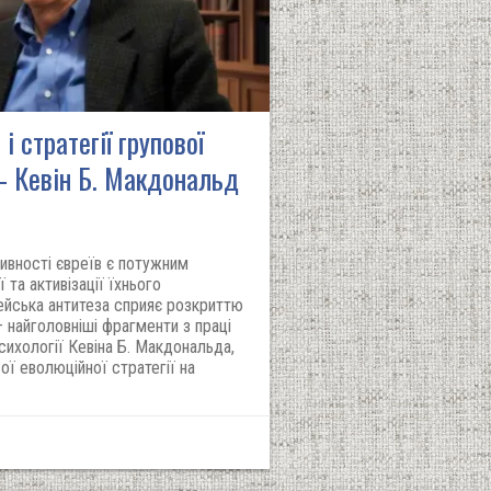
і стратегії групової
 – Кевін Б. Макдональд
ивності євреїв є потужним
та активізації їхнього
ейська антитеза сприяє розкриттю
– найголовніші фрагменти з праці
ихології Кевіна Б. Макдональда,
ої еволюційної стратегії на