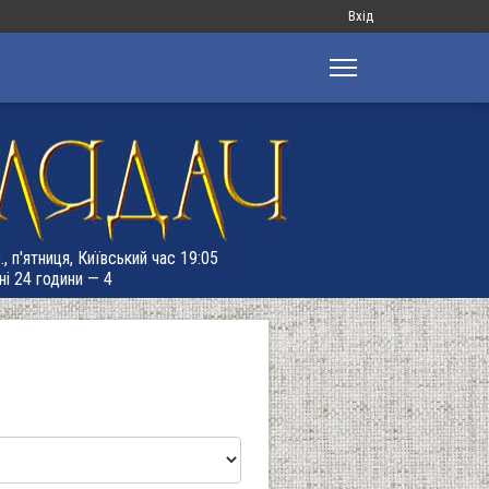
Меню
Вхід
облікового
запису
користувача
, п'ятниця, Київський час 19:05
ні 24 години — 4