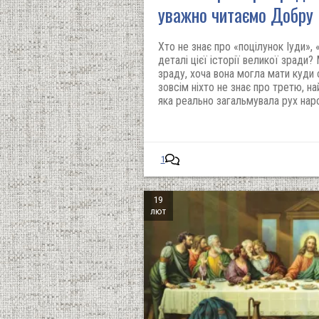
уважно читаємо Добру 
Хто не знає про «поцілунок Іуди», 
деталі цієї історії великої зради?
зраду, хоча вона могла мати куди 
зовсім ніхто не знає про третю, на
яка реально загальмувала рух нар
1
19
лют