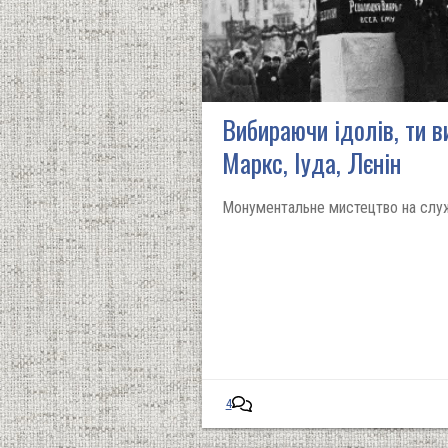
Вибираючи ідолів, ти 
Маркс, Іуда, Лєнін
Монументальне мистецтво на служб
4