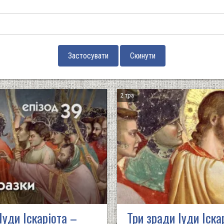
2 тра
Іуди Іскаріота –
Три зради Іуди Іска