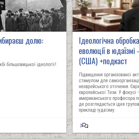
вибираєш долю:
Ідеологічна обробка 
еволюції в юдаїзмі
(США) +подкаст
і більшовицької ідеології!
Підвищення організованої акт
стимулом для самоорганізації 
неєврейського оточення. Євр
європейської Тези. У фокусі 
американського професора пс
де розглядається ідея групов
прикладі іудаїзму.
3