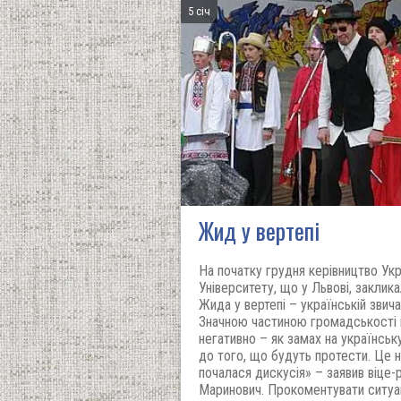
5 січ
Жид у вертепі
На початку грудня керівництво Ук
Університету, що у Львові, заклик
Жида у вертепі – українській звичає
Значною частиною громадськості 
негативно – як замах на українськ
до того, що будуть протести. Це 
почалася дискусія» – заявив віце
Маринович. Прокоментувати ситуа