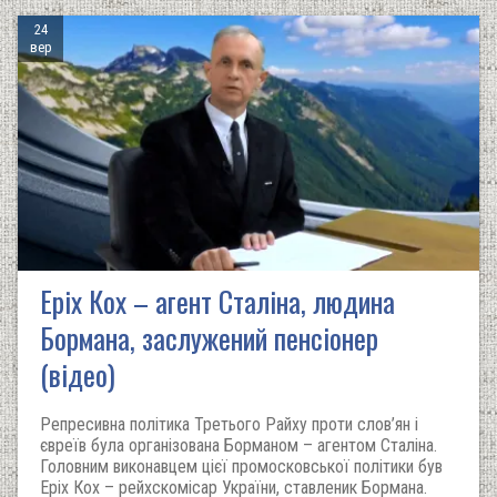
24
вер
Еріх Кох – агент Сталіна, людина
Бормана, заслужений пенсіонер
(відео)
Репресивна політика Третього Райху проти слов’ян і
євреїв була організована Борманом – агентом Сталіна.
Головним виконавцем цієї промосковської політики був
Еріх Кох – рейхскомісар України, ставленик Бормана.