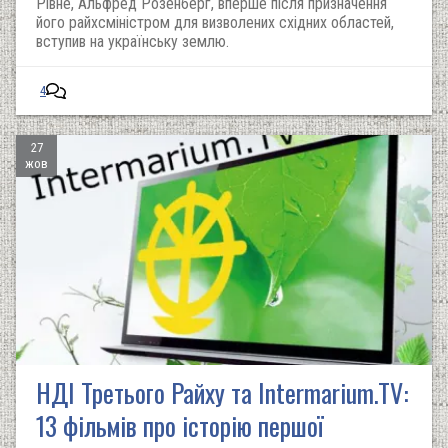
Рівне, Альфред Розенберг, вперше після призначення
його райхсміністром для визволених східних областей,
вступив на українську землю.
4
27
жов
НДІ Третього Райху та Intermarium.TV:
13 фільмів про історію першої