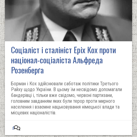
Соціаліст і сталініст Еріх Кох проти
націонал-соціаліста Альфреда
Розенберґа
Борман і Кох здійснювали саботаж політики Третього
Райху щодо України. В цьому їм несвідомо допомагали
бандерівці і, тільки вже свідомо, червоні партизани,
головним завданням яких були терор проти мирного
населення і взаємне нацьковування німецької влади та
місцевих націоналістів.
4