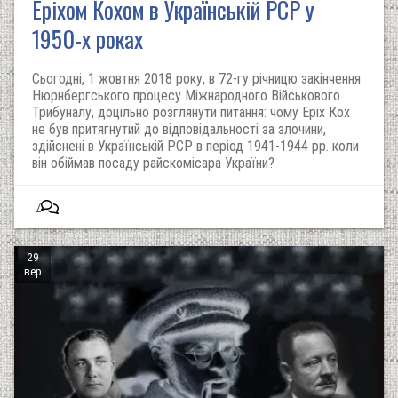
Еріхом Кохом в Українській РСР у
1950-х роках
Сьогодні, 1 жовтня 2018 року, в 72-гу річницю закінчення
Нюрнбергського процесу Міжнародного Військового
Трибуналу, доцільно розглянути питання: чому Еріх Кох
не був притягнутий до відповідальності за злочини,
здійснені в Українській РСР в період 1941-1944 рр. коли
він обіймав посаду райскомісара України?
7
29
вер