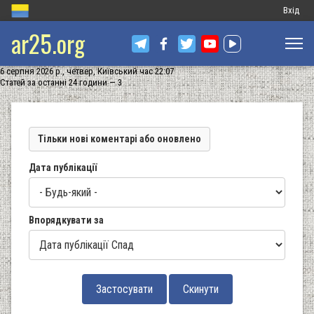
Меню
Вхід
ar25.org
обліков
запису
6 серпня 2026 р., четвер, Київський час 22:07
користу
Статей за останні 24 години — 3
Тільки нові коментарі або оновлено
Дата публікації
Впорядкувати за