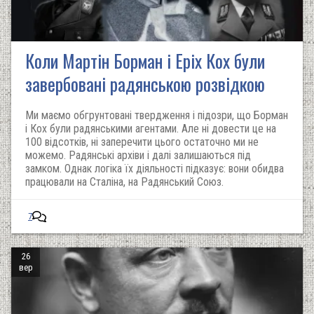
Коли Мартін Борман і Еріх Кох були
завербовані радянською розвідкою
Ми маємо обгрунтовані твердження і підозри, що Борман
і Кох були радянськими агентами. Але ні довести це на
100 відсотків, ні заперечити цього остаточно ми не
можемо. Радянські архіви і далі залишаються під
замком. Однак логіка їх діяльності підказує: вони обидва
працювали на Сталіна, на Радянський Союз.
7
26
вер