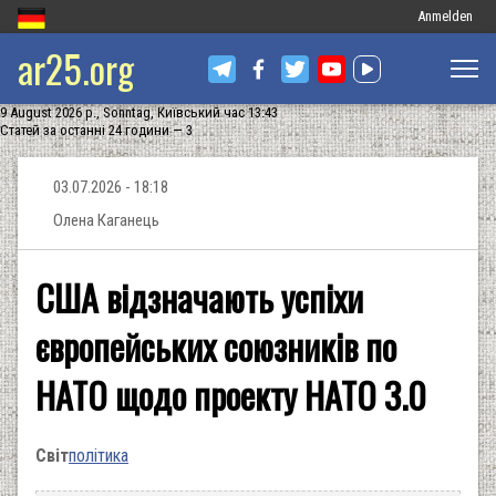
Меню
Anmelden
ar25.org
облікового
запису
9 August 2026 р., Sonntag, Київський час 13:43
користувача
Статей за останні 24 години — 3
03.07.2026 - 18:18
Олена Каганець
США відзначають успіхи
європейських союзників по
НАТО щодо проекту НАТО 3.0
Світ
політика