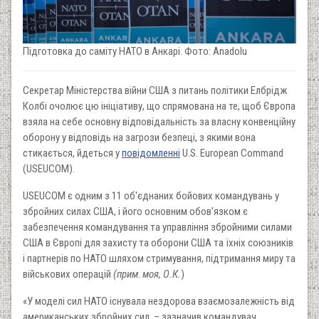
Підготовка до саміту НАТО в Анкарі. Фото: Anadolu
Секретар Міністерства війни США з питань політики Елбрідж
Колбі очолює цю ініціативу, що спрямована на те, щоб Європа
взяла на себе основну відповідальність за власну конвенційну
оборону у відповідь на загрози безпеці, з якими вона
стикається, йдеться у
повідомленні
U.S. European Command
(USEUCOM).
USEUCOM є одним з 11 об'єднаних бойових командувань у
збройних силах США, і його основним обов'язком є ​​
забезпечення командування та управління збройними силами
США в Європі для захисту та оборони США та їхніх союзників
і партнерів по НАТО шляхом стримування, підтримання миру та
військових операцій
(прим
.
моя, О.К.
)
«У моделі сил НАТО існувала нездорова взаємозалежність від
американських збройних сил, – зазначив командувач