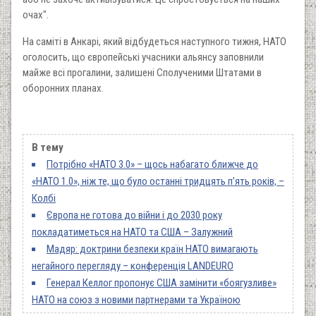
очах".
На саміті в Анкарі, який відбудеться наступного тижня, НАТО
оголосить, що європейські учасники альянсу заповнили
майже всі прогалини, залишені Сполученими Штатами в
оборонних планах.
В тему
Потрібно «НАТО 3.0» – щось набагато ближче до
«НАТО 1.0», ніж те, що було останні тридцять п’ять років, –
Колбі
Європа не готова до війни і до 2030 року
покладатиметься на НАТО та США – Залужний
Мадяр: доктрини безпеки країн НАТО вимагають
негайного перегляду – конференція LANDEURO
Генерал Келлог пропонує США замінити «боягузливе»
НАТО на союз з новими партнерами та Україною