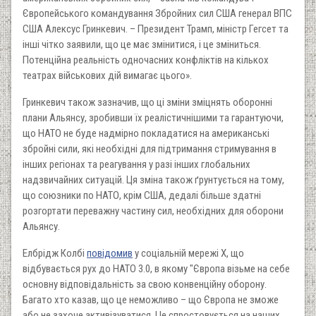
Європейського командування Збройних сил США генерал ВПС
США Алексус Гринкевич. – Президент Трамп, міністр Гегсет та
інші чітко заявили, що це має змінитися, і це зміниться.
Потенційна реальність одночасних конфліктів на кількох
театрах військових дій вимагає цього».
Гринкевич також зазначив, що ці зміни зміцнять оборонні
плани Альянсу, зробивши їх реалістичнішими та гарантуючи,
що НАТО не буде надмірно покладатися на американські
збройні сили, які необхідні для підтримання стримування в
інших регіонах та реагування у разі інших глобальних
надзвичайних ситуацій. Ця зміна також ґрунтується на тому,
що союзники по НАТО, крім США, дедалі більше здатні
розгортати переважну частину сил, необхідних для оборони
Альянсу.
Елбрідж Колбі
повідомив
у соціальній мережі Х, що
відбувається рух до НАТО 3.0, в якому "Європа візьме на себе
основну відповідальність за свою конвенційну оборону.
Багато хто казав, що це неможливо – що Європа не зможе
або не захоче активізуватися. Це спростовується на наших