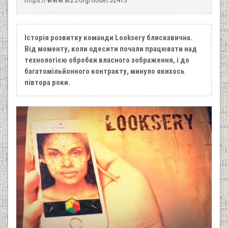
Історія розвитку команди Looksery блискавична.
Від моменту, коли одесити почали працювати над
технологією обробки власного зображення, і до
багатомільйонного контракту, минуло якихось
півтора роки.