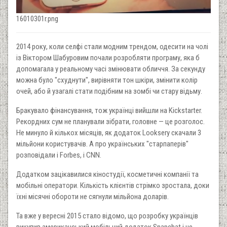
16010301r.png
2014 року, коли селфі стали модним трендом, одесити на чолі
із Віктором Шабуровим почали розробляти програму, яка б
допомагала у реальному часі змінювати обличчя. За секунду
можна було "схуднути", вирівняти тон шкіри, змінити колір
очей, або й узагалі стати подібним на зомбі чи стару відьму.
Бракувало фінансування, тож українці вийшли на Kickstarter.
Рекордних сум не планували зібрати, головне — це розголос.
Не минуло й кількох місяців, як додаток Looksery скачали 3
мільйони користувачів. А про українських "старпаперів"
розповідали і Forbes, і CNN.
Додатком зацікавилися кіностудії, косметичні компанії та
мобільні оператори. Кількість клієнтів стрімко зростала, доки
їхні місячні обороти не сягнули мільйона доларів.
Та вже у вересні 2015 стало відомо, що розробку українців
викупив американський мобільний додаток Snapchat і не