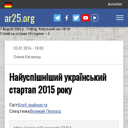
Меню
Anmelden
ar25.org
облікового
запису
7 August 2026 р., Freitag, Київський час 14:14
користувача
Статей за останні 24 години — 3
03.01.2016 - 18:00
Олена Каганець
Найуспішніший український
стартап 2015 року
Світ
Клуб знайомств
Спецтема
Великий Перехід
https://www.ar25.org/node/32413