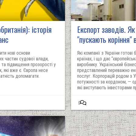
британія): історія
Експорт заводів. Як 
анс
"пускають коріння" 
ти нові основи
Які компанії з України готові 
их частин судової влади,
країнах, і що дає “європейсь
в та підвищення прозорості у
виробнику. Український бізнес
, які вже є. Європа несе
представлений переважно екс
датність допомагати.
послуг. Корпорацій родом з У
потужності за кордоном, — оди
які виступають інвесторами п
0