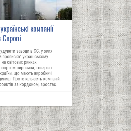
українські компанії
в Європі
будувати заводи в ЄС, у яких
ка прописка” українському
 на світових ринках
портом сировини, товарів і
країни, що мають виробничі
ниці. Проте кількість компаній,
роектів за кордоном, зростає.