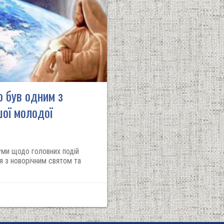
о був одним з
ої молодої
уми щодо головних подій
ня з новорічним святом та