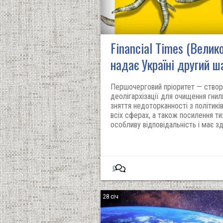
Financial Times (Велико
надає Україні другий ш
Першочерговий пріоритет — створи
деолігархізації для очищення гнил
зняття недоторканності з політикі
всіх сферах, а також посилення тих
особливу відповідальність і має з
0
28 січ