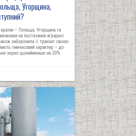
Польща, Угорщина,
ступний?
і країни – Польща, Угорщина та
меження на постачання аграрної
також заборонила її транзит своєю
мають тимчасовий характер – до
ське зерно щонайменше на 20%