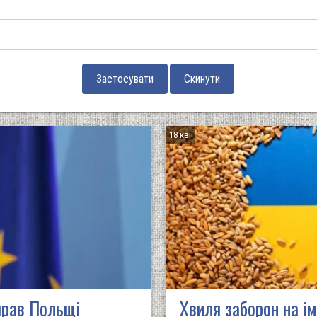
18 кві
прав Польщі
Хвиля заборон на ім