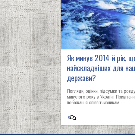
Як минув 2014-й рік, щ
найскладніших для наш
держави?
Погляди, оцінки, підсумки та розд
минулого року в Україні. Привітан
побажання співвітчизникам.
0