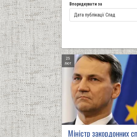
Впорядкувати за
25
лют
Міністр закордонних с