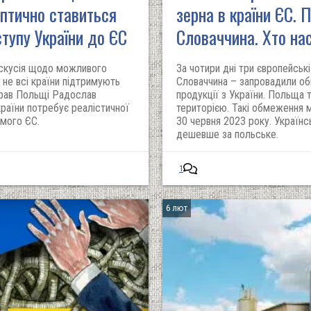
ептично ставиться
зерна в країни ЄС. 
ступу України до ЄС
Словаччина. Хто на
искусія щодо можливого
За чотири дні три європейськ
 не всі країни підтримують
Словаччина – запровадили об
прав Польщі Радослав
продукції з України. Польща 
країни потребує реалістичної
територією. Такі обмеження 
амого ЄС.
30 червня 2023 року. Україн
дешевше за польське.
1
6 лют