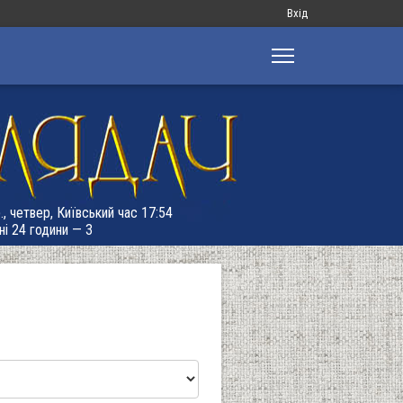
Меню
Вхід
облікового
запису
користувача
., четвер, Київський час 17:54
ні 24 години — 3