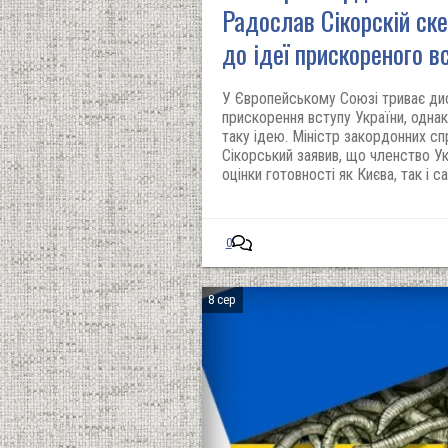
Радослав Сікорскій ск
до ідеї прискореного в
У Європейському Союзі триває д
прискорення вступу України, однак
таку ідею. Міністр закордонних с
Сікорський заявив, що членство У
оцінки готовності як Києва, так і с
0
8 сер