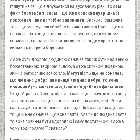
глянути на те, що відбувається на духовному рівні, то
сам
факт боротьби зі злом — це вже ознака внутрішньої
порожнечі, яку потрібно заповнити
. Скажімо, сам факт
того, що ми змушені збройно захищатися від Росії — це вже
ознака нашої недосконалості і порочності, над якою ми
повинні працювати. Святі ж люди, як і народи у просторі волі
не мають потреби боротися.
Адже бути доброю людиною означає також бути наділеною
божественною творчою силою, а отже сильною людиною,
якій не загрозливе всяке зло.
Могутність ще не означає,
що людина добра, але якщо людина добра, то вона
повинна бути могутньою, інакше її доброта фальшива.
Якщо Україна дійсно добра держава, що заслуговує захисту
та процвітання, то де її настільки сильна армія, щоб Росія
навіть думати побоялася про напад? Якщо людина здорова,
то це ще не означає, що вона свята. Але якщо людина свята,
то вона повинна бути здоровою і самодостатньою, адже в
чому тоді полягає її святість?