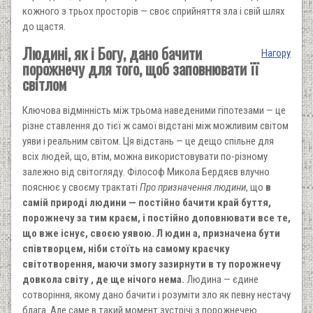
кожного з трьох просторів — своє сприйняття зла і свій шлях
до щастя.
Людині, як і Богу, дано бачити
Нагору
порожнечу для того, щоб заповнювати її
світлом
Ключова відмінність між трьома наведеними гіпотезами — це
різне ставлення до тієї ж самої відстані між можливим світом
уяви і реальним світом. Ця відстань — це дещо спільне для
всіх людей, що, втім, можна використовувати по-різному
залежно від світогляду. Філософ Микола Бердяєв влучно
пояснює у своєму трактаті
Про призначення людини
, що
в
самій природі людини — постійно бачити край буття,
порожнечу за тим краєм, і постійно доповнювати все те,
що вже існує, своєю уявою. Л юдин а, призначена бути
співтворцем, ніби стоїть на самому краєчку
світотворення, маючи змогу зазирнути в ту порожнечу
довкола світу , де ще нічого нема.
Людина — єдине
сотворіння, якому дано бачити і розуміти зло як певну нестачу
блага. Але саме в такий момент зустрічі з порожнечею