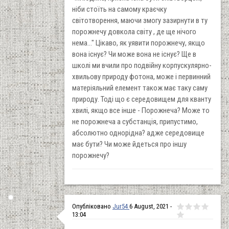
ніби стоїть на самому краєчку
світотворення, маючи змогу зазирнути в ту
порожнечу довкола світу , де ще нічого
нема..." Цікаво, як уявити порожнечу, якщо
вона існує? Чи може вона не існує? Ще в
школі ми вчили про подвійну корпускулярно-
хвильову природу фотона, може і первинний
матеріяльний елемент також має таку саму
природу. Тоді що є середовищем для кванту
хвилі, якщо все інше - Порожнеча? Може то
не порожнеча а субстанція, припустимо,
абсолютно однорідна? адже середовище
має бути? Чи може йдеться про іншу
порожнечу?
Опубліковано
Jur54
6 August, 2021 -
13:04