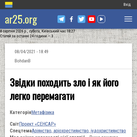
Меню
Вхід
ar25.org
обліков
запису
8 серпня 2026 р., субота, Київський час 18:27
користу
Статей за останні 24 години — 3
08/04/2021 - 18:49
BohdanB
Звідки походить зло і як його
легко перемагати
Категорія
Метафізика
Світ
Проект «СЕНСАР»
Спецтема
Аріянство, аріохрестиянство, іудохристиянство