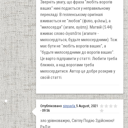
Зверніть увагу, що фраза "любіть ворогів
ваших" нині подається у неправильному
перекладі. В гелленському оригіналі
вживається не "любов" (філіо, φιλεω), а
"милосердя" (агапе, αγάπη). Матвій (5.44)
вживає слово ἀγαπᾶτε (агапате -
милосердіться, будьте милосердними). Тож
має бути не "любіть ворогів ваших", а
"будьте милосердними до ворогів ваших".
Це варто підправити у статті. Любити треба
ближніх, а над ворогами треба
милосердитися. Автор це добре розкрив у
своїй статті.
Опубліковано
sinpavla
5 August, 2021
- 09:56
зло урівноважую, Світлу Подію Здійснюю!
РаДіє