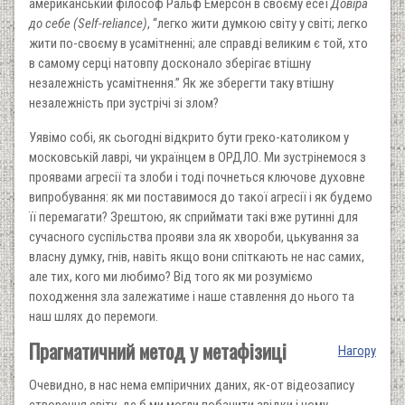
американський філософ Ральф Емерсон в своєму есеї
Довіра
до себе (Self-reliance)
, “легко жити думкою світу у світі; легко
жити по-своєму в усамітненні; але справді великим є той, хто
в самому серці натовпу досконало зберігає втішну
незалежність усамітнення.” Як же зберегти таку втішну
незалежність при зустрічі зі злом?
Уявімо собі, як сьогодні відкрито бути греко-католиком у
московській лаврі, чи українцем в ОРДЛО. Ми зустрінемося з
проявами агресії та злоби і тоді почнеться ключове духовне
випробування: як ми поставимося до такої агресії і як будемо
її перемагати? Зрештою, як сприймати такі вже рутинні для
сучасного суспільства прояви зла як хвороби, цькування за
власну думку, гнів, навіть якщо вони спіткають не нас самих,
але тих, кого ми любимо? Від того як ми розуміємо
походження зла залежатиме і наше ставлення до нього та
наш шлях до перемоги.
Прагматичний метод у метафізиці
Нагору
Очевидно, в нас нема емпіричних даних, як-от відеозапису