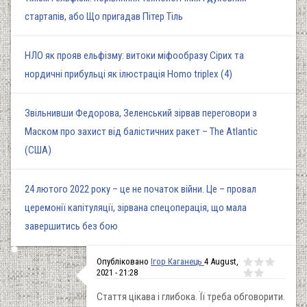
стартапів, або Що пригадав Пітер Тіль
НЛО як прояв ельфізму: витоки міфообразу Сірих та
нордичні прибульці як ілюстрація Homo triplex (4)
Звільнивши Федорова, Зеленський зірвав переговори з
Маском про захист від балістичних ракет – The Atlantic
(США)
24 лютого 2022 року – це не початок війни. Це – провал
церемонії капітуляції, зірвана спецоперація, що мала
завершитись без бою
Опубліковано
Ігор Каганець
4 August,
2021 - 21:28
Стаття цікава і глибока. Її треба обговорити.