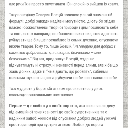
але руки їхні просто опустилися і Він спокійно вийшов із храму.
Таку поведінку Северин Боецій пояснює у своїй знаменитій
формулі: добрі завжди наділені могутністю, діють бо згідно
власної божественної творчої природи і цим посилюють себе
та світ; лихі ж насправді позбавлені всяких сил, їхня здатність
руйнувати ще більше послаблює їх самих духовно, опускаючи
нижче тварин. Тому то, пише Боецій, "
нагородою для добрих є
сама їхня доброчесність, а покарою безчесним
—
їхня
безчесність
." Відтак, продовжує Боецій, мудрі не
відчуватимуть ні страху, ні ненависті перед злими, але хіба що
жаль до них, адже ті “не відають, що роблять”, хибними
шляхами шукають щастя, руйнуючи і себе і світ навколо себе.
Тож мудрість у боротьбі зі злом проявляється у двох
взаємодоповнювальних настановах.
Перше — це любов до своїх ворогів,
яка звільняє людину
від емоційної прив’язаності до своїх супротивників та є
надійним запобіжником від опускання добрих людей у нижчі
простори подій при зустрічі зі злом. Любов до ворога