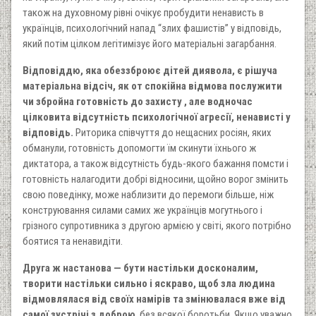
також на духовному рівні очікує пробудити ненависть в
українців, психологічний напад “злих фашистів” у відповідь,
який потім цілком легітимізує його матеріальні загарбання.
Відповіддю, яка обеззброює дітей диявола, є рішуча
матеріальна відсіч, як от спокійна відмова послужити
чи збройна готовність до захисту , але водночас
цілковита відсутність психологічної агресії, ненависті у
відповідь.
Риторика співчуття до нещасних росіян, яких
обманули, готовність допомогти їм скинути їхнього ж
диктатора, а також відсутність будь-якого бажання помсти і
готовність налагодити добрі відносини, щойно ворог змінить
свою поведінку, може наблизити до перемоги більше, ніж
конструювання силами самих же українців могутнього і
грізного супротивника з другою армією у світі, якого потрібно
боятися та ненавидіти.
Друга ж настанова — бути настільки досконалим,
творити настільки сильно і яскраво, щоб зла людина
відмовлялася від своїх намірів та змінювалася вже від
самої зустрічі з доброю
, без всякої боротьби. Якщо уважно