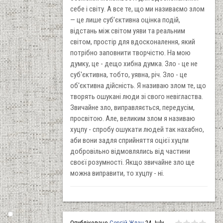
себе і світу. А все те, що ми називаємо злом
— це лише суб’єктивна оцінка подій,
відстань між світом уяви та реальним
світом, простір для вдосконалення, який
потрібно заповнити творчістю. На мою
думку, це - дещо хибна думка. Зло - це не
суб'єктивна, тобто, уявна, річ. Зло - це
об'єктивна дійсність. Я називаю злом те, що
творять ошукані люди зі свого невігластва.
Звичайне зло, виправляється, передусім,
просвітою. Але, великим злом я називаю
хуцпу - спробу ошукати людей так нахабно,
аби вони задля сприйняття оцієї хуцпи
добровільно відмовлялись від частини
своєї розумності. Якщо звичайне зло ще
можна виправити, то хуцпу - ні.
Опубліковано
Сергій Ждан
24 July,