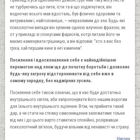
Приклад Ісуса однозначно демонструє нам таку могутність:
не турбуючись що пити, їсти та в що зодягнутися, він
водночас всього мав вдосталь, був фізично здоровим та
витривалим і, найголовніше, — невразливим до зла. Будь-які
психологічні випади він зупиняв однією влучною фразою, як
от у прикладі зі спокусами фарисеїв, котрі питали його чи
маємо каменувати грішницю, а він відповів: “хто з вас без
гріха, хай першим кине в неї каменем”.
Посилення і вдосконалення себе є найнадійнішою
перемогою над злом ще до початку боротьби і дозволяє
будь-яку загрозу відсторонювати від себе вже в
самому зародку, без надмірних зусиль.
Посилення себе також означає, що в нас буде достатньо
внутрішнього світла, аби запропонувати його нашим ворогам
для їхнього внутрішнього зцілення. Втім, чи прийняти такий
дар, а чи стати на стежку самознищення залежатиме тільки
від них і до цього варто ставитися спокійно, розірвавши
психологічний зв’язок, будучи вільним від ненависті чи страху.
Нагору