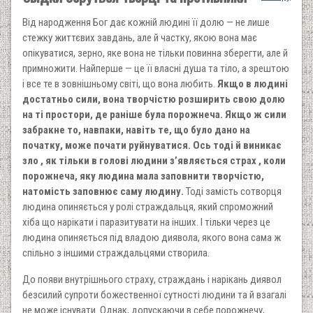
Від народження Бог дає кожній людині її долю — не лише
стежку життєвих завдань, але й частку, якою вона має
опікуватися, зерно, яке вона не тільки повинна зберегти, але й
примножити. Найперше — це її власні душа та тіло, а зрештою
і все те в зовнішньому світі, що вона любить.
Якщо в людині
достатньо сили, вона творчістю розширить свою долю
на ті простори, де раніше була порожнеча. Якщо ж сили
забракне то, навпаки, навіть те, що було дано на
початку, може почати руйнуватися. Ось тоді й виникає
зло , як тільки в голові людини з’являється страх , коли
порожнеча, яку людина мала заповнити творчістю,
натомість заповнює саму людину.
Тоді замість сотворця
людина опиняється у ролі страждальця, який спроможний
хіба що нарікати і паразитувати на інших. І тільки через це
людина опиняється під владою диявола, якого вона сама ж
спільно з іншими страждальцями створила.
До появи внутрішнього страху, страждань і нарікань диявол
безсилий супроти божественної сутності людини та й взагалі
не може існувати. Однак, допускаючи в себе порожнечу,