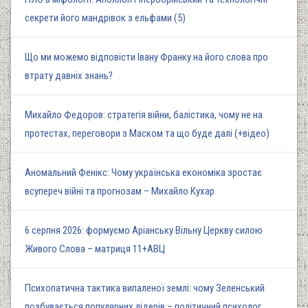
секрети його мандрівок з ельфами (5)
Що ми можемо відповісти Івану Франку на його слова про
втрату давніх знань?
Михайло Федоров: стратегія війни, балістика, чому не на
протестах, переговори з Маском та що буде далі (+відео)
Аномальний Фенікс: Чому українська економіка зростає
всупереч війні та прогнозам – Михайло Кухар
6 серпня 2026: формуємо Аріанську Вільну Церкву силою
Живого Слова – матриця 11+АВЦ
Психопатична тактика випаленої землі: чому Зеленський
позбувається популярних лідерів – політичний психолог