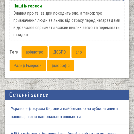
Наші інтереси
Знання про те, звідки походить зло, а також про
призначення люди звільняє від страху перед негараздами
й дозволяє сприймати всякий виклик легко та перемагати
швидко.
Теги
аріянство
ДОБРО
зло
Ральф Емерсон
філософія
Останні записи
Україна є фокусом Європи з найбільшою на субконтиненті
пасіонарністю національної спільноти
НЛО в міфології: Аполлон Гіперборійський та технологічні