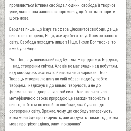
проявляється істинна свобода людини, свобода її творчої
уяви, якою вона заповнює порожнечу, щоб потім створити
щось нове.
Бердяєв пише, що існує та сфера цілковитої свободи, де ще
нічого не створено; Ніщо, яке зусібіч оточує Космос нашого
світу. Свобода походить лише з Ніщо, і коли Бог творив, то
вже було Ніщо.
“Бог-Творець всесильний над буттям, — продовжує Бердяєв,
— над створеним світом. Але він не має влади над небуттям,
над свободою, якої ніхто й ніколи не створював... Бог-
Творець створив людину на свій образ і подобу, тобто
творцем, і надихнув її до вільної творчості, а не до
формального підкорення своїй силі... Але творчість за
метафізичною своєю природою це завжди творчість із
нічого, тобто із потенційної свободи, яка була ще до
сотворення світу. Вражає, чому цю свободу заперечують,
коли мова йде про творчість, але згадують тільки тоді, коли
мова про гріхопадіння, вину і покарання”.