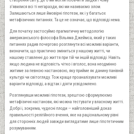
створення світу, де б ми могли побачити звідки і чому
з’явилися всі ті негаразди, які ми називаємо злом.
Залишаються лише ймовірні гіпотези, як і у багатьох
метафізичних питаннях. Та це не означає, що відповіді нема.
Для початку застосуймо прагматичну методологію
американського філософа Вільяма Джеймса, який у таких
питаннях радив почергово розглянути всі можливі варіанти,
визначити, що практично зміниться у нашому житті, чи
нашому ставленні до життя при тій чи іншій відповіді. Навіть
якщо людина не відповість чітко і вголос, вона неодмінно
житиме за певною настановою, яку прийме як данину панівній
культурі чи світогляду. Тож краще проаналізувати можливі
варіанти відповіді, а відтак і діяти усвідомлено.
Розглянувши можливі гіпотези, зрештою сформулюємо
метафізичні настанови, які можна тестувати у власному житті.
Добрі і, зокрема, чудесні плоди — найголовніший доказ
правильності релігійного вчення, яке на раціональному рівні
для сторонніх людей завжди виглядатиме лише гіпотетичним
розумуванням.