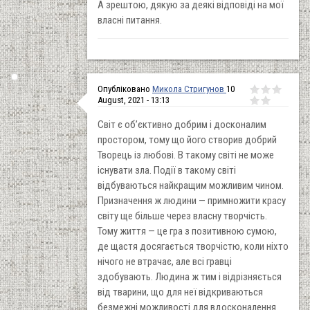
А зрештою, дякую за деякі відповіді на мої
власні питання.
Опубліковано
Микола Стригунов
10
August, 2021 - 13:13
Світ є об’єктивно добрим і досконалим
простором, тому що його створив добрий
Творець із любові. В такому світі не може
існувати зла. Події в такому світі
відбуваються найкращим можливим чином.
Призначення ж людини — примножити красу
світу ще більше через власну творчість.
Тому життя — це гра з позитивною сумою,
де щастя досягається творчістю, коли ніхто
нічого не втрачає, але всі гравці
здобувають. Людина ж тим і відрізняється
від тварини, що для неї відкриваються
безмежні можливості для вдосконалення