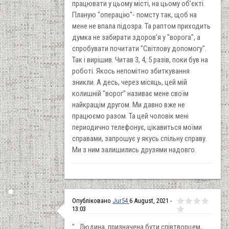
працювати у цьому місті, на цьому об’єкті.
Планую "операцію"- помсту так, щоб на
мене не впала підозра. Та раптом приходить
думка не забирати здоров’я у "ворога", а
спробувати почитати "Світлову допомогу".
Так і вирішив. Читав 3, 4, 5 разів, поки був на
роботі. Якось непомітно збиткування
зникли. А десь, через місяць, цей мій
колишній "ворог" називає мене своїм
найкращім другом. Ми давно вже не
працюємо разом. Та цей чоловік мені
периодично телефонує, цікавиться моїми
справами, запрошує у якусь спільну справу.
Ми з ним залишились друзями надовго.
Опубліковано
Jur54
6 August, 2021 -
13:03
"...Людина, призначена бути співтворцем,