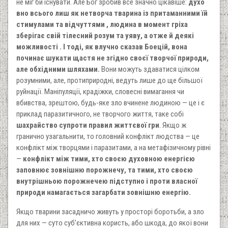
не міг би існувати. Але Бог зробив все значно цікавіше:
духо
вно всього лиш як нетворча тварина із притаманними їй
стимулами та відчуттями , людина в момент гріха
зберігає свій тілесний розум та уяву, а отже й деякі
можливості . І тоді, як влучно сказав Боецій, вона
починає шукати щастя не згідно своєї творчої природи,
але обхідними шляхами.
Вони можуть здаватися цілком
розумними, але, протиприродні, ведуть лише до ще більшої
руйнації. Маніпуляції, крадіжки, словесні вимагання чи
вбивства, зрештою, будь-яке зло вчинене людиною — це і є
приклад паразитичного, не творчого життя, таке собі
шахрайство супроти правил життєвої гри
. Якщо ж
гранично узагальнити, то головний конфлікт людства — це
конфлікт між творцями і паразитами, а на метафізичному рівні
—
конфлікт між тими, хто своєю духовною енергією
заповнює зовнішню порожнечу, та тими, хто своєю
внутрішньою порожнечею підступно і проти власної
природи намагається загарбати зовнішню енергію.
Якщо тварини засадничо живуть у просторі боротьби, а зло
для них — суто суб’єктивна користь, або шкода, до якої вони