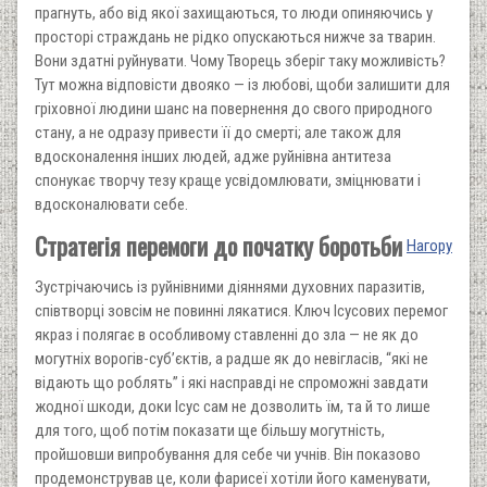
прагнуть, або від якої захищаються, то люди опиняючись у
просторі страждань не рідко опускаються нижче за тварин.
Вони здатні руйнувати. Чому Творець зберіг таку можливість?
Тут можна відповісти двояко — із любові, щоби залишити для
гріховної людини шанс на повернення до свого природного
стану, а не одразу привести її до смерті; але також для
вдосконалення інших людей, адже руйнівна антитеза
спонукає творчу тезу краще усвідомлювати, зміцнювати і
вдосконалювати себе.
Стратегія перемоги до початку боротьби
Нагору
Зустрічаючись із руйнівними діяннями духовних паразитів,
співтворці зовсім не повинні лякатися. Ключ Ісусових перемог
якраз і полягає в особливому ставленні до зла — не як до
могутніх ворогів-суб’єктів, а радше як до невігласів, “які не
відають що роблять” і які насправді не спроможні завдати
жодної шкоди, доки Ісус сам не дозволить їм, та й то лише
для того, щоб потім показати ще більшу могутність,
пройшовши випробування для себе чи учнів. Він показово
продемонстрував це, коли фарисеї хотіли його каменувати,