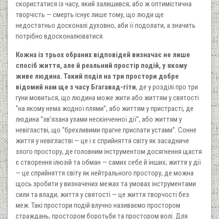
скористатися із часу, який залишився; або ж оптимістична
творчість — смерть існує лише тому, що люди ще
недостатньо досконалі духовно, аби її подолати, а значить
потрібно вдосконалюватися.
Кожна із трьох обраних відповідей визначає не лише
спосіб життя, але й реальний простір подій, у якому
живе людина. Такий поділ на три простори добре
відомий нам ще з часу Бгагавад-гіти
, де у розділі про три
гуни мовиться, що людина може жити або життям у святості
“на якому нема жодної плями”, або життям у пристрасті, де
людина “зв’язана узами нескінченної дії”, або життям у
невігластві, що “брехливими прагне приспати устами”. Сонне
життя у невігластві — це і є сприйняття світу як засадниче
злого простору, де головним інструментом досягнення щастя
є створення ілюзій та обман — самих себе й інших; життя у дії
— це сприйняття світу як нейтрального простору, де можна
щось зробити у визначених межах та умовах інструментами
сили та влади; життя у святості — це життя творчості без
меж. Такі простори подій влучно називаємо простором
страждань, простором боротьби та простором волі. Для