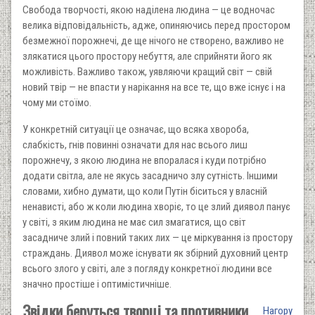
Свобода творчості, якою наділена людина — це водночас
велика відповідальність, адже, опиняючись перед простором
безмежної порожнечі, де ще нічого не створено, важливо не
злякатися цього простору небуття, але сприйняти його як
можливість. Важливо також, уявляючи кращий світ — свій
новий твір — не впасти у нарікання на все те, що вже існує і на
чому ми стоїмо.
У конкретній ситуації це означає, що всяка хвороба,
слабкість, гнів повинні означати для нас всього лиш
порожнечу, з якою людина не впоралася і куди потрібно
додати світла, але не якусь засадничо злу сутність. Іншими
словами, хибно думати, що коли Путін біситься у власній
ненависті, або ж коли людина хворіє, то це злий диявол панує
у світі, з яким людина не має сил змагатися, що світ
засадниче злий і повний таких лих — це міркування із простору
страждань. Диявол може існувати як збірний духовний центр
всього злого у світі, але з погляду конкретної людини все
значно простіше і оптимістичніше.
Звідки беруться творці та противники
Нагору