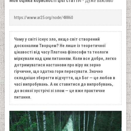
Моя оцінка корисності цієї статті
4 - Дуже важливо
https://www.ar25.org/node/48860
Чому у світі існує зло, якщо світ створений
досконалим Творцем? Не лише із теоретичної
цікавості від часу Платона філософи та теологи
міркували над цим питанням. Коли все добре, легко
дотримуватися настанови про віру як зерно
гірчичне, що здатна гори пересувати. Значно
складніше зберегти відчуття, що Бог — це любов в
часі випробувань. А як ставитися до випробувань,
до всякої зустрічі зі злом — це вже практичне
питання.