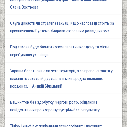
Олена Вострова
Слуга династії чи стратег евакуації? Що насправді стоїть за
призначенням Рустема Умєрова «головним розвідником»
Податкова буде бачити кожен перетин кордону та місце
перебування українців
Україна бореться не за чужі території, а за право існувати у
власній незалежній державі в її міжнародно визнаних
кордонах, – Андрій Білецький
Вашингтон без здобутку: чергові фото, обіцянки і
повідомлення про «хорошу зустріч» без результату
Тілізм і ельфізм: порівняння технологічних і духовних