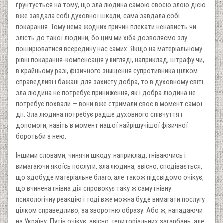
ґрунтується на тому, що зла людина самою своєю злою дією
вже завдала собі духовної шкоди, сама завдала собі
покарання. Тому нема жодних причин плекати ненависть чи
злість до такої людини, бо цим ми хіба дозволяємо злу
поширюватися всередину нас самих. Якщо на матеріальному
рівні покарання-компенсація у вигляді, наприклад, штрафу чи,
в крайньому разі, фізичного знищення супротивника цілком
справедливі і бажані для захисту добра, то в духовному світі
зла людина не потребує приниження, як і добра людина не
потребує похвали — вони вже отримали своє в момент самої
дії. Зла людина потребує радше духовного співчуття і
допомоги, навіть в момент нашої найрішучішої фізичної
боротьби з нею.
Іншими словами, чинячи шкоду, наприклад, гніваючись і
вимагаючи якоїсь послуги, зла людина, звісно, сподівається,
що здобуде матеріальне благо, але також підсвідомо очікує,
що вчинена гнівна дія спровокує таку ж саму гнівну
психологічну реакцію і тоді вже можна буде вимагати послугу
цілком справедливо, за зворотню образу. Або ж, нападаючи
на Україну, Путін очікує, звісно, територіальних загарбань, але