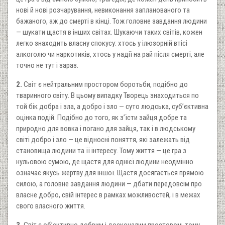
нові й нові розчарування, невиконання запланованого та
бажаного, аж до смерті в кінці. Тож головне завдання людини
— шукати щастя в інших світах. Шукаючи таких світів, кожен
легко знаходить власну спокусу: хтось у ілюзорній втісі
алкоголю чи наркотиків, хтось у надії на рай після смерті, але
точно не тут і зараз.
2.
Світ є нейтральним простором боротьби, подібно до
тваринного світу. В цьому випадку Творець знаходиться по
той бік добра і зла, а добро і зло — суто людська, суб’єктивна
оцінка подій. Подібно до того, як з’їсти зайця добре та
природно для вовка і погано для зайця, так і в людському
світі добро і зло — це відносні поняття, які залежать від
становища людини та її інтересу. Тому життя — це гра з
нульовою сумою, де щастя для однієї людини неодмінно
означає якусь жертву для іншої. Щастя досягається прямою
силою, а головне завдання людини — дбати передовсім про
власне добро, свій інтерес в рамках можливостей, і в межах
свого власного життя.