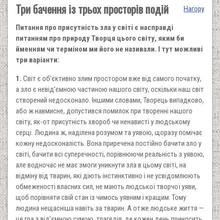
Три бачення із трьох просторів подій
Нагору
Питання про присутність зла у світі є насправді
питанням про природу Творця цього світу, яким би
йменням чи терміном ми його не називали. І тут можливі
три варіанти:
1.
Світ є об’єктивно злим простором вже від самого початку,
а зло є невід’ємною частиною нашого світу, оскільки наш світ
створений недосконало. Іншими словами, Творець випадково,
або ж навмисне, допустився помилок при творенні нашого
світу, як-от присутність хвороб чи ненависті у людському
серці. Людина ж, наділена розумом та уявою, щоразу помічає
кожну недосконалість. Вона приречена постійно бачити зло у
світі, бачити всі суперечності, порівнюючи реальність з уявою,
але водночас не має змоги уникнути зла в цьому світі, на
відміну від тварин, які діють інстинктивно і не усвідомлюють
обмеженості власних сил, не мають людської творчої уяви,
щоб порівняти свій стан із чимось уявним і кращим. Тому
людина нещасніша навіть за тварин. А отже людське життя —
це гра з від’ємною сумою, трагедія, де кожен день приносить