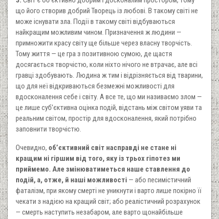
3.
Світ є об’єктивно добрим і досконалим простором, тому
що його створив добрий Творець із любові. В такому світі не
може існувати зла. Події в такому світі відбуваються
найкращим можливим чином. Призначення ж людини —
примножити красу світу ще більше через власну творчість.
Тому життя — це гра з позитивною сумою, де щастя
досягається творчістю, коли ніхто нічого не втрачає, але всі
гравці здобувають. Людина ж тим і відрізняється від тварини,
що для неї відкриваються безмежні можливості для
вдосконалення себе і світу. А все те, що ми називаємо злом —
це лише суб’єктивна оцінка подій, відстань між світом уяви та
реальним світом, простір для вдосконалення, який потрібно
заповнити творчістю.
Очевидно,
об’єктивний світ насправді не стане ні
кращим ні гіршим від того, яку із трьох гіпотез ми
приймемо. Але змінюватиметься наше ставлення до
подій, а, отже, й наші можливості
— або песимістичний
фаталізм, при якому смерті не уникнути і варто лише покірно її
чекати з надією на кращий світ; або реалістичний розрахунок
— смерть наступить незабаром, але варто щонайбільше