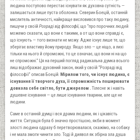
людина поступово перестає існувати як духовна сутність —
залишається лише пуста оболонка. Северин Боецій, останній
мислитель античності, найкраще висловився про таку людину,
пишучи у своїй
Розраді від філософії
, що “про порочних людей
можемо сказати, що вони є такими, а от що вони справді є,
що існують — того визнати не можу. Адже існує лише те, що
зберігає властиву йому природу. Якщо зло — це ніщо, а лихі
тільки на нього й спроможні, то це означає, що вони ні на що
не спроможні.” Ця на перший погляд радикальна думка всього
лиш відображає духовний закон, який у своїй “Розраді від
філософії” описав Боецій.
Мірилом того, чи існує людина, є
існування її творчого духа, її спроможність поширювати
довкола себе світло, бути джерелом .
Тілесне ж і навіть
душевне існування — це лише існування тварини, але ще не
людини.
Саме в останній думці і вся драма людини, як і цікавість
життя. Ситуація була б значно простішою, якби в момент
злості людина одразу б перетворювалася, скажімо, на собаку
і не мала змоги чинити зло. Тоді й диявол як збірна зла душа