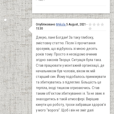
Опубліковано
Mykola
5 August, 2021 -
15:30
Дякую, пане Богдан! За таку глибоку,
змістовну статтю. Після її прочитання
зрозумів, що відбулось зі мною десять
років тому. Просто я несвідомо вчинив
згідно законів Творця. Ситуація була така.
Став працювати у монтажній організації, де
начальником був чоловік, віком як мій
старший син. Йому подобалось принижувати
та збиткуватись з підлеглих. Більшість це
терпіла, іноді тишком огризаючись. Став
таким об’єктом збиткування і я. Та не звик я
знаходитись в такій атмосфері. Вирішив
кинути цю роботу, трохи забравши здоров’я
у мого "ворога". Щоб і він не зміг далі