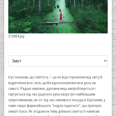
210804.jpg
Ісус показав, що святість — це не відсторонення від світу й
відречення всіх і вся, щоби вдосконалюватися десь на
самоті. Радше навпаки, духовна міць випробовується і
гартується під час рішучого руху назустріч найбільшим
супротивникам, як-от під час сміливого походу в Єрусалим, у
саме серце фарисейського “кодла гадючого”, що прагнуло
смерті Ісуса. Як згодом на тему діяльної святості написав