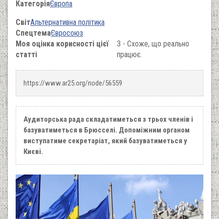
Категорія
Європа
Світ
Альтернативна політика
Спецтема
Євросоюз
Моя оцінка корисності цієї
3 - Схоже, що реально
статті
працює.
https://www.ar25.org/node/56559
Аудиторська рада складатиметься з трьох членів і
базуватиметься в Брюсселі. Допоміжним органом
виступатиме секретаріат, який базуватиметься у
Києві.