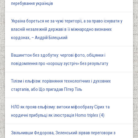
перебування українців
Україна бореться не за чужі території, а за право існувати у
власній незалежній державі в її міжнародно визнаних
кордонах, – Андрій Білецький
Вашингтон без здобутку: чергові фото, обіцянки і
повідомлення про «хорошу зустріч» без результату
Тілізм і ельфізм: порівняння технологічних і духовних
стартапів, або Що пригадав Пітер Тіль
НЛО як прояв ельфізму: витоки міфообразу Сірих та
нордичні прибульці як ілюстрація Homo triplex (4)
Звільнивши Федорова, Зеленський зірвав переговори з