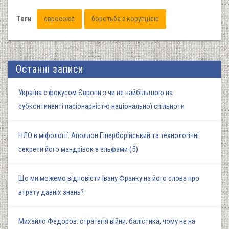
Теги
євросоюз
боротьба з корупцією
Останні записи
Україна є фокусом Європи з чи не найбільшою на
субконтиненті пасіонарністю національної спільноти
НЛО в міфології: Аполлон Гіперборійський та технологічні
секрети його мандрівок з ельфами (5)
Що ми можемо відповісти Івану Франку на його слова про
втрату давніх знань?
Михайло Федоров: стратегія війни, балістика, чому не на