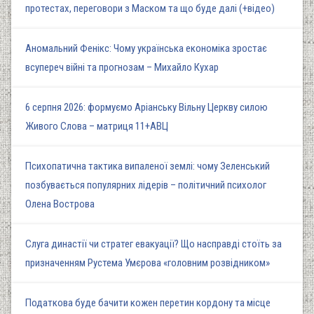
протестах, переговори з Маском та що буде далі (+відео)
Аномальний Фенікс: Чому українська економіка зростає
всупереч війні та прогнозам – Михайло Кухар
6 серпня 2026: формуємо Аріанську Вільну Церкву силою
Живого Слова – матриця 11+АВЦ
Психопатична тактика випаленої землі: чому Зеленський
позбувається популярних лідерів – політичний психолог
Олена Вострова
Слуга династії чи стратег евакуації? Що насправді стоїть за
призначенням Рустема Умєрова «головним розвідником»
Податкова буде бачити кожен перетин кордону та місце