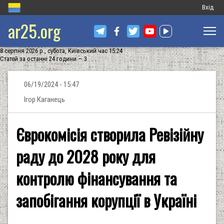
Меню
Вхід
ar25.org
обліков
запису
8 серпня 2026 р., субота, Київський час 15:24
користу
Статей за останні 24 години — 3
06/19/2024 - 15:47
Ігор Каганець
Єврокомісія створила Ревізійну
раду до 2028 року для
контролю фінансування та
запобігання корупції в Україні