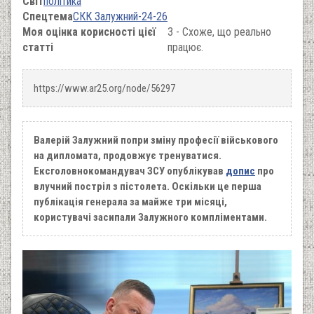
Світ
політика
Спецтема
СКК Залужний-24-26
Моя оцінка корисності цієї
3 - Схоже, що реально
статті
працює.
https://www.ar25.org/node/56297
Валерій Залужний попри зміну професії військового
на дипломата, продовжує тренуватися.
Ексголовнокомандувач ЗСУ опублікував
допис
про
влучний постріл з пістолета. Оскільки це перша
публікація генерала за майже три місяці,
користувачі засипали Залужного компліментами.