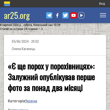
Меню
Вхід
ar25.org
обліков
запису
8 серпня 2026 р., субота, Київський час 13:29
користу
Статей за останні 24 години — 3
05/06/2024 - 20:02
Олена Каганець
«Є ще порох у порохівницях»:
Залужний опублікував перше
фото за понад два місяці
Категорія
Україна