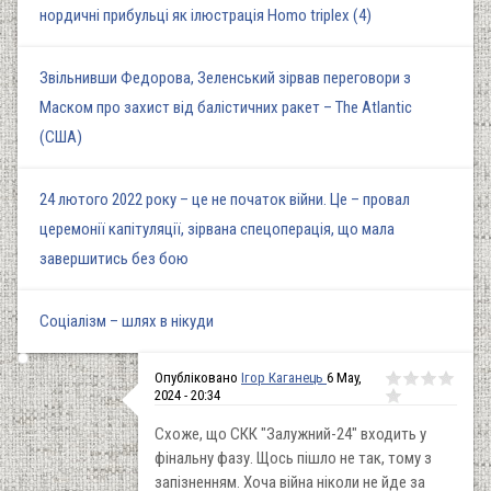
нордичні прибульці як ілюстрація Homo triplex (4)
Звільнивши Федорова, Зеленський зірвав переговори з
Маском про захист від балістичних ракет – The Atlantic
(США)
24 лютого 2022 року – це не початок війни. Це – провал
церемонії капітуляції, зірвана спецоперація, що мала
завершитись без бою
Соціалізм – шлях в нікуди
Опубліковано
Ігор Каганець
6 May,
2024 - 20:34
Схоже, що СКК "Залужний-24" входить у
фінальну фазу. Щось пішло не так, тому з
запізненням. Хоча війна ніколи не йде за