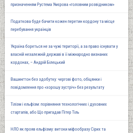
призначенням Рустема Умєрова «головним розвідником»
Податкова буде бачити кожен перетин кордону та місце
перебування українців
Україна бореться не за чужі території, а за право існувати у
власній незалежній державі в її міжнародно визнаних
кордонах, – Андрій Білецький
Вашингтон без здобутку: чергові фото, обіцянки і
повідомлення про «хорошу зустріч» без результату
Тілізм і ельфізм: порівняння технологічних і духовних
стартапів, або Що пригадав Пітер Тіль
НЛО як прояв ельфізму: витоки міфообразу Сірих та