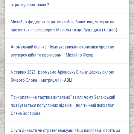
втрату давніх знань?
Михайло Федоров: стратегія війни, балістика, чому не на
протестах, переговори з Маском та що буде далі (+відео)
Аномальний Фенікс: Чому українська економіка зростає
всупереч війні та прогнозам – Михайло Кухар
6 серпня 2026: формуємо Аріанську Вільну Церкву силою
Живого Слова – матриця 11+АВЦ
Психопатична тактика випаленої землі: чому Зеленський
позбувається популярних лідерів – політичний психолог
Олена Вострова
Слуга династії чи стратег евакуації? Що насправді стоїть за