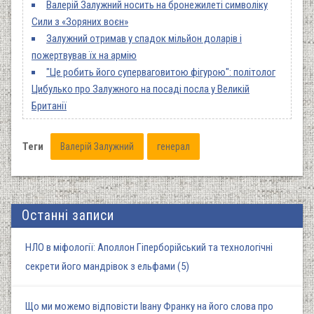
Валерій Залужний носить на бронежилеті символіку
Сили з «Зоряних воєн»
Залужний отримав у спадок мільйон доларів і
пожертвував їх на армію
"Це робить його суперваговитою фігурою": політолог
Цибулько про Залужного на посаді посла у Великій
Британії
Теги
Валерій Залужний
генерал
Останні записи
НЛО в міфології: Аполлон Гіперборійський та технологічні
секрети його мандрівок з ельфами (5)
Що ми можемо відповісти Івану Франку на його слова про