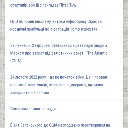
стартапів, або Що пригадав Пітер Тіль
НЛО як прояв ельфізму: витоки міфообразу Сірих та
нордичні прибульці як ілюстрація Homo triplex (4)
Звільнивши Федорова, Зеленський зірвав переговори з
Маском про захист від балістичних ракет – The Atlantic
(США)
24 лютого 2022 року – це не початок війни. Це – провал
церемонії капітуляції, зірвана спецоперація, що мала
завершитись без бою
Соціалізм – шлях в нікуди
Візит Зеленського до США несподівано перетворився на