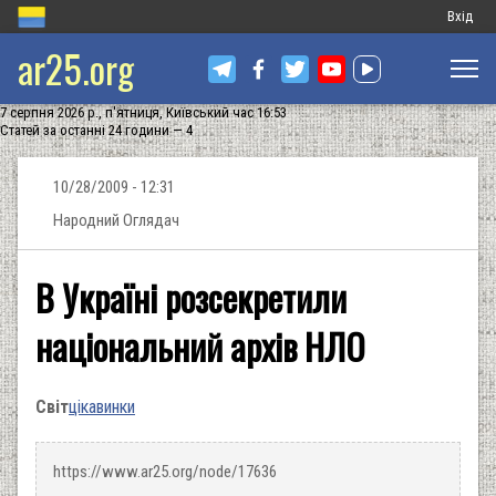
Меню
Вхід
ar25.org
обліков
запису
7 серпня 2026 р., п'ятниця, Київський час 16:53
користу
Статей за останні 24 години — 4
10/28/2009 - 12:31
Народний Оглядач
В Україні розсекретили
національний архів НЛО
Світ
цікавинки
https://www.ar25.org/node/17636