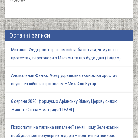
Останні записи
Михайло Федоров: стратегія війни, балістика, чому не на
протестах, переговори з Маском та що буде далі (+відео)
Аномальний Фенікс: Чому українська економіка зростає
всупереч війні та прогнозам – Михайло Кухар
6 серпня 2026: формуємо Аріанську Вільну Церкву силою
Живого Слова – матриця 11+АВЦ
Психопатична тактика випаленої землі: чому Зеленський
позбувається популярних лідерів – політичний психолог