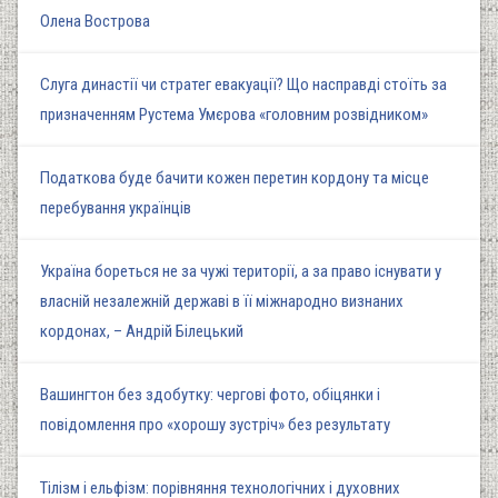
Олена Вострова
Слуга династії чи стратег евакуації? Що насправді стоїть за
призначенням Рустема Умєрова «головним розвідником»
Податкова буде бачити кожен перетин кордону та місце
перебування українців
Україна бореться не за чужі території, а за право існувати у
власній незалежній державі в її міжнародно визнаних
кордонах, – Андрій Білецький
Вашингтон без здобутку: чергові фото, обіцянки і
повідомлення про «хорошу зустріч» без результату
Тілізм і ельфізм: порівняння технологічних і духовних