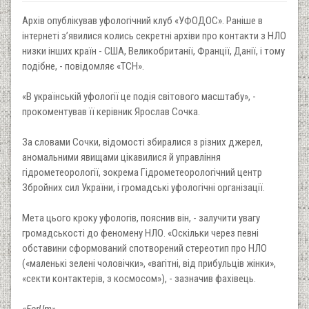
Архів опублікував уфологічний клуб «УФОДОС». Раніше в
інтернеті з’явилися колись секретні архіви про контакти з НЛО
низки інших країн - США, Великобританії, Франції, Данії, і тому
подібне, - повідомляє «ТСН».
«В українській уфології це подія світового масштабу», -
прокоментував її керівник Ярослав Сочка.
За словами Сочки, відомості збиралися з різних джерел,
аномальними явищами цікавилися й управління
гідрометеорології, зокрема Гідрометеорологічний центр
Збройних сил України, і громадські уфологічні організації.
Мета цього кроку уфологів, пояснив він, - залучити увагу
громадськості до феномену НЛО. «Оскільки через певні
обставини сформований спотворений стереотип про НЛО
(«маленькі зелені чоловічки», «вагітні, від прибульців жінки»,
«секти контактерів, з космосом»), - зазначив фахівець.
«ForUm»